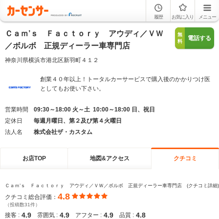
履歴
お気に入り
メニュー
Ｃａｍ’ｓ Ｆａｃｔｏｒｙ アウディ／ＶＷ
無
電話する
料
／ボルボ 正規ディーラー車専門店
神奈川県横浜市港北区新羽町４１２
創業４０年以上！トータルカーサービスで購入後のかかりつけ医
としてもお使い下さい。
営業時間
09:30～18:00 火～土 10:00～18:00 日、祝日
定休日
毎週月曜日、第２及び第４火曜日
法人名
株式会社ザ・カスタム
お店TOP
地図&アクセス
クチコミ
Ｃａｍ’ｓ Ｆａｃｔｏｒｙ アウディ／ＶＷ／ボルボ 正規ディーラー車専門店 (クチコミ詳細)
4.8
クチコミ総合評価：
（投稿数31件）
4.9
4.9
4.9
4.8
接客 :
雰囲気 :
アフター :
品質 :