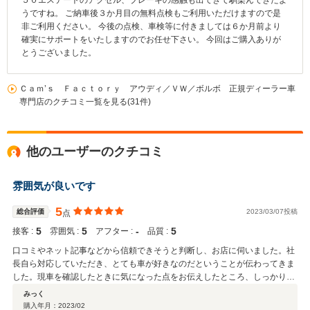
５０エステートのアクセル、ブレーキの感触も出てきて馴染んできたよ
うですね。 ご納車後３か月目の無料点検もご利用いただけますので是
非ご利用ください。 今後の点検、車検等に付きましては６か月前より
確実にサポートをいたしますのでお任せ下さい。 今回はご購入ありが
とうございました。
Ｃａｍ’ｓ Ｆａｃｔｏｒｙ アウディ／ＶＷ／ボルボ 正規ディーラー車
専門店のクチコミ一覧を見る(31件)
他のユーザーのクチコミ
雰囲気が良いです
5
総合評価
2023/03/07投稿
点
5
5
‐
5
接客 :
雰囲気 :
アフター :
品質 :
口コミやネット記事などから信頼できそうと判断し、お店に伺いました。社
長自ら対応していただき、とても車が好きなのだということが伝わってきま
した。現車を確認したときに気になった点をお伝えしたところ、しっかり対
応していただきました。また手続き状況などのご連絡もいただき、遠方から
みっく
の購入でしたが、安心して進めることができました。少し古めの車なので、
購入年月：
2023/02