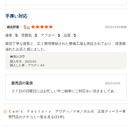
乗換え頂きましたアウディＡ４アバント2.0TFSIの具合はいかがでし
替えの相談に乗って貰いました。 予算・年式・色を伝え、探してもらうこと
ょうか。調子よく走っているようだとは伺っておりますがまたお聞
に。 時期が、12月ということもあり、正月も挟むので時間が係るかもとの
かせください。ご納車前の整備ではATFオイル交換も行って頂いてお
手厚い対応
ことでしたが、1月中旬には他社さんでは、絶対に私の予算では買えない代
りますのでその後の調子伺いもしたいと思います。 この度ご契約を
物を提案して頂き、即購入決定。 儲けあったのかなぁ？(笑) 納入時のメンテ
頂きました自動車保険のドラレコもお取付を頂きありがとうござい
5
も、私好みでこれ以上無い最高の車を提供して頂きました。 私も今までいろ
総合評価
2022/11/01投稿
点
ます。大変重宝なシステムで本当にお困りの際には有効となります
いろなショップさんとお付き合いしてきました。 が、ここのショップさんの
5
5
5
5
接客 :
のでご活用を頂きたいと思います。不具合の際には直ぐに対応いた
雰囲気 :
アフター :
品質 :
ように、技術力があり・雰囲気がよく・接客力が完璧、3拍子そろった ショ
しますのでよろしくお願いいたします。さて、この度は大変なお褒
親切丁寧な接客と、広く整理整頓された整備工場も併設されており、清潔感
ップさんは、日本中探しても数少ないと思います。 気になった方は、行って
めのコメントを頂き恐縮しております。今後のアフターフォローは
溢れたお店と感じました。
みる価値がありますよ！ 今後ともよろしくお願いいたします。
以前と同様にご利用いただけるよう、よろしくお願いいたします。
㈱ヨシコウ
今後ともよろしくお願いいたします。
購入年月：
2022/10
購入した車：アウディ A3
販売店の返信
2022/11/01
２７日の日曜日にはお忙しい中ご納車にご対応をい頂きましてあり
がとうございました。 また、早速のご投稿も頂き改めて御礼を申し
げます。 今後、お乗り頂いて不具合、ご不便等後会いましたらお申
し付けください。 会社様もお近いことから、臨機応変のご対応もさ
Ｃａｍ’ｓ Ｆａｃｔｏｒｙ アウディ／ＶＷ／ボルボ 正規ディーラー車
せて頂きますので、今後ともよろしくお願いいたします。 この度は
専門店のクチコミ一覧を見る(31件)
ありがとうございました。