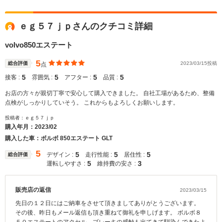
ｅｇ５７ｊｐさんのクチコミ詳細
volvo850エステート
5
総合評価
2023/03/15投稿
点
5
5
5
5
接客 :
雰囲気 :
アフター :
品質 :
お店の方々が親切丁寧で安心して購入できました。 自社工場があるため、整備
点検がしっかりしていそう。 これからもよろしくお願いします。
投稿者：ｅｇ５７ｊｐ
購入年月：
2023/02
購入した車：ボルボ 850エステート GLT
5
5
5
5
デザイン :
走行性能 :
居住性 :
総合評価
5
3
運転しやすさ :
維持費の安さ :
販売店の返信
2023/03/15
先日の１２日にはご納車をさせて頂きましてありがとうございます。
その後、昨日もメール返信も頂き重ねて御礼を申しげます。 ボルボ８