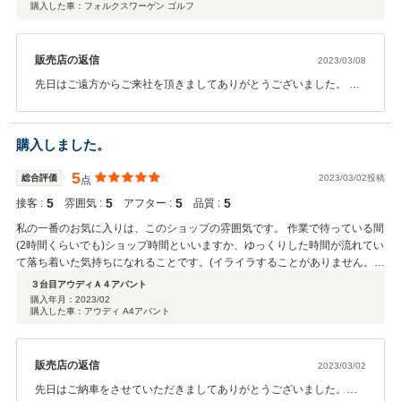
購入した車：フォルクスワーゲン ゴルフ
今後のメンテナンスでお世話になると思います。（買ったあとのことを重視
してこのお店を選びました！）今後ともよろしくお願いいたします。
販売店の返信
2023/03/08
先日はご遠方からご来社を頂きましてありがとうございました。 ま
た、ご丁寧なコメントを頂きまして御礼を申しげます。 その日お帰
りの際のゴルフはいかがでしたか。ご自宅までのドライブでかなり
しっくり馴染んだかと思いますがいかがでしょうか。ミッションオ
購入しました。
イルまで交換しておりますので走る毎に馴染んでいきスムーズな走
りとなりますので、軽快な走りをお楽しみください。 今後、サービ
5
総合評価
2023/03/02投稿
点
ススタッフにより定期的なメンテナンスのご案内も致しますので距
5
5
5
5
接客 :
離もありますが、ぜひご利用をお願いいたします。 また、３か月後
雰囲気 :
アフター :
品質 :
の無料点検もご利用いただければ幸いです。 今後ともよろしくお願
私の一番のお気に入りは、このショップの雰囲気です。 作業で待っている間
いいたします。 ありがとうございました。
(2時間くらいでも)ショップ時間といいますか、ゆっくりした時間が流れてい
て落ち着いた気持ちになれることです。(イライラすることがありません。)
受付の方々もギスギスして無く、明るくここ本当に車屋さん？って感じ。 そ
３台目アウディＡ４アバント
れにも増して接客力・技術力が凄すぎます。 今まで乗っていた車(2003年式
購入年月：
2023/02
購入した車：アウディ A4アバント
アウディアバント)他社さんで購入したにも関わらず、5年位メンテのみ面倒
を見て頂きました。 その間、一度も買い替えの提案がありませんでした。
メンテも私の悩んでいることを嫌な顔一つせず相談に乗って、適切なアドバ
イスを頂きました。 流石に、20年落ちの車なので、あちこち不具合が出て
販売店の返信
2023/03/02
きて、私の手に負えなくなりました。 ただ、20年落ちの車でしたが、最後
先日はご納車をさせていただきましてありがとうございました。お
までこのショップさんのおかげで快適に乗ること出来ました。 そこで、買い