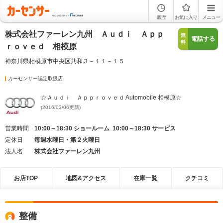
履歴
お気に入り
メニュー
株式会社ファーレン九州 Ａｕｄｉ Ａｐｐ
無
電話する
料
ｒｏｖｅｄ 相模原
神奈川県相模原市中央区共和３－１１－１５
カーセンサー認定取扱店
☆Ａｕｄｉ Ａｐｐｒｏｖｅｄ Automobile 相模原☆
(2016/03/06更新)
営業時間
10:00～18:30 ショールーム 10:00～18:30 サービス
定休日
毎週水曜日・第２火曜日
法人名
株式会社ファーレン九州
お店TOP
地図&アクセス
在庫一覧
クチコミ
整備