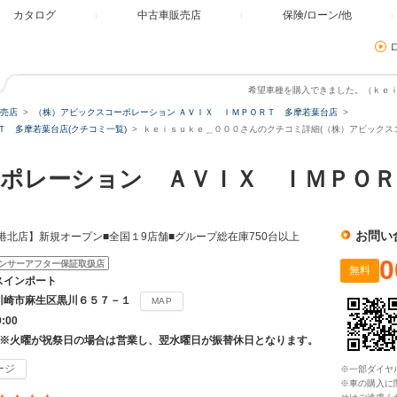
カタログ
中古車販売店
保険/ローン/他
希望車種を購入できました。（ｋｅ
売店
（株）アビックスコーポレーション ＡＶＩＸ ＩＭＰＯＲＴ 多摩若葉台店
Ｔ 多摩若葉台店(クチコミ一覧)
ｋｅｉｓｕｋｅ＿０００さんのクチコミ詳細(（株）アビックス
ポレーション ＡＶＩＸ ＩＭＰＯＲ
お問い
港北店】新規オープン■全国１9店舗■グループ総在庫750台以上
0
ンサーアフター保証取扱店
無料
スインポート
川崎市麻生区黒川６５７－１
MAP
9:00
 ※火曜が祝祭日の場合は営業し、翌水曜日が振替休日となります。
ージ
※一部ダイヤ
※車の購入に