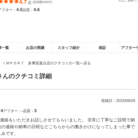
せはご遠慮く
4.7
点
(投稿数668件)
4.5
4.6
アフター：
品質：
庫一覧
お店の実績
スタッフ紹介
保証
アフター
 ＩＭＰＯＲＴ 多摩若葉台店のクチコミの一覧へ戻る
さんのクチコミ詳細
投稿日：
2025/08/29
4
‐
3
：
アフター：
品質：
連絡をいただきお話しさせてもらいました。 非常に丁寧なご説明で納
後の連絡や納車の日程などこちらからの働きかけになってしまった事で
しみです。