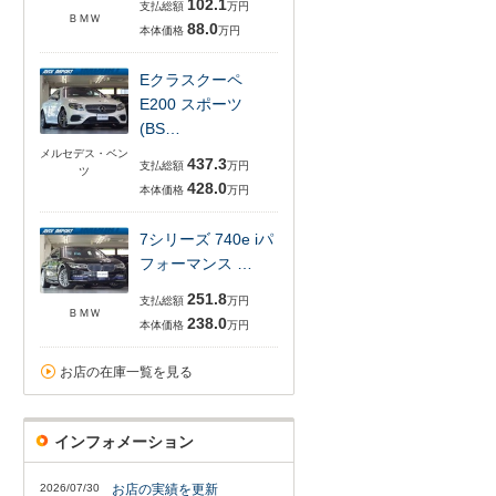
102.1
支払総額
万円
ＢＭＷ
88.0
本体価格
万円
Eクラスクーペ
E200 スポーツ
(BS…
メルセデス・ベン
437.3
支払総額
万円
ツ
428.0
本体価格
万円
7シリーズ 740e iパ
フォーマンス …
251.8
支払総額
万円
ＢＭＷ
238.0
本体価格
万円
お店の在庫一覧を見る
インフォメーション
2026/07/30
お店の実績を更新