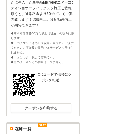
たに導入した新商品Microlonエアーコン
ディショナーフィックスを施工ご依頼
頂くと、通常料金より30％offにてご案
内致します！燃費向上、冷房効果向上
が期待できます！
◆車両本体価格50万円以上（税込）の物件に限
ります。
◆このチケットは必ず商談前に販売店にご提示
ください。商談後の提示ではサービスを受けら
れません。
◆一回につき一枚まで有効です。
◆他のクーポンとの併用は出来ません。
QRコードで携帯にク
ーポンを転送
クーポンを印刷する
NEW
NEW
NEW
在庫一覧