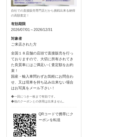
自社での直接販売専門店だから挑戦出来る納得
の高額査定！
有効期限
2026/07/01～2026/12/31
対象者
ご来店された方
全国１８店舗の店頭で直接販売を行っ
ておりますので、大切に所有されてき
た良質車にはご満足いく査定額をお約
束！
国産・輸入車問わずお気軽にお問合わ
せ、又は現車を持ち込み出来ない場合
はお写真をメール下さい！
◆一回につき一枚まで有効です。
◆他のクーポンとの併用は出来ません。
QRコードで携帯にク
ーポンを転送