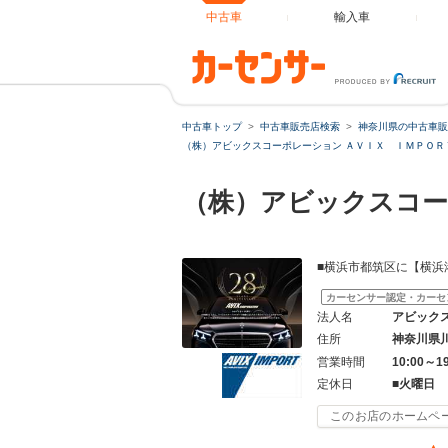
中古車
輸入車
中古車トップ
中古車販売店検索
神奈川県の中古車販
（株）アビックスコーポレーション ＡＶＩＸ ＩＭＰＯＲ
（株）アビックスコー
■横浜市都筑区に【横浜
カーセンサー認定・カーセ
法人名
アビック
住所
神奈川県
営業時間
10:00～1
定休日
■火曜日
このお店のホームペ