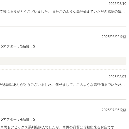
2025/08/10
て誠にありがとうございました。 またこのような高評価までいただき感謝の気持
てすぐに、特別なボディーカラー【グラファイトグレー】をお気に召していただき
るドライビングを存分にご堪能くださいませ！ 今後ともお車を通じた末永いお付き
2025/08/02投稿
5
5
5
：
アフター：
品質：
2025/08/07
だき誠にありがとうございました。 併せまして、このような高評価までいただき
通じた末永いお付き合いの程、今後ともどうぞよろしくお願い申し上げます。
2025/07/26投稿
5
4
5
：
アフター：
品質：
前車両もアビックス系列店購入でしたが、車両の品質は信頼出来るお店です