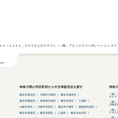
ｋｅｉｓｕｋｅ＿０００さんのクチコミ（（株）アビックスコーポレーション ＡＶ
神奈川県の市区町村から中古車販売店を探す
神奈
（株）
横浜市港北区
川崎市川崎区
横浜市瀬谷区
ＮＥＸ
横浜市都筑区
相模原市南区
横浜市泉区
三浦郡
（株）
川崎生
川崎市幸区
川崎市宮前区
横浜市戸塚区
相模原市緑区
（株）
ＰＲＥ
横浜市青葉区
横浜市西区
三浦市
横浜市金沢区
（株）