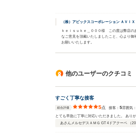
（株）アビックスコーポレーション ＡＶＩ
ｋｅｉｓｕｋｅ＿０００様 この度は弊店の
なご意見を頂戴いたしましたこと、心より御
お願いいたします。
他のユーザーのクチコミ
すごく丁寧な接客
5
点
5
接客：
雰囲気
総合評価
とても早急に丁
あさん
メルセデスＡＭＧ GT 4ドアクーペ （
20