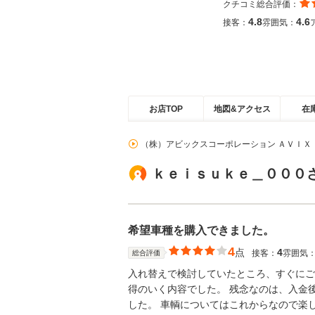
クチコミ総合評価：
4.8
4.6
接客：
雰囲気：
お店TOP
地図&アクセス
在
（株）アビックスコーポレーション ＡＶＩＸ
ｋｅｉｓｕｋｅ＿０００
希望車種を購入できました。
4
点
4
接客：
雰囲気
総合評価
入れ替えで検討していたところ、すぐにご
得のいく内容でした。 残念なのは、入金
した。 車輌についてはこれからなので楽