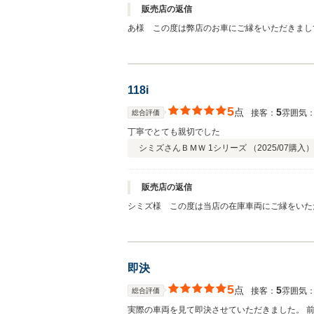
販売店の返信
あ様 この度は弊店のお車にご縁をいただきまし
ちでいっぱいでございます。 あ様はご来店され
ご即決いただきました。 ＡＭＧならではの心躍
合いの程、どうぞよろしくお願い申し上げます。
118i
5
点
5
接客：
雰囲気
総合評価
丁寧でとても親切でした
シミズさん
ＢＭＷ 1シリーズ （
2025/07
購入）
販売店の返信
シミズ様 この度は当店の在庫車両にご縁をいた
感謝の気持ちでいっぱいでございます。 お車を
即決
5
点
5
接客：
雰囲気
総合評価
実際の車両を見て即決させていただきました。 