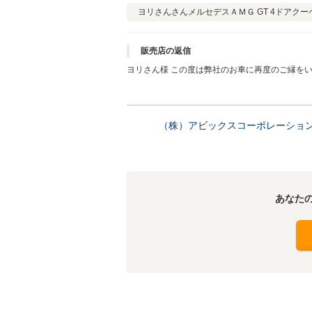
ヨリさんさん
メルセデスＡＭＧ GT 4ドアクー
販売店の返信
ヨリさん様 この度は弊社のお車に再度のご縁をいただきましてありがとうございました。 併せまして、このような高評価レビュー
とコメントを頂きまして有難うございます。 ご
よろしくお願い申し上げます。
（株）アビックスコーポレーショ
あなた