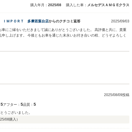
購入年月：
2025/08
購入した車：
メルセデスＡＭＧ Eクラス
Ｘ ＩＭＰＯＲＴ 多摩若葉台店
からのクチコミ返答
2025/09/03
お車にご縁をいただきまして誠にありがとうございました。 高評価と共に、貴重
礼申し上げます。 今後ともお車を通じた末永いお付き合いの程、どうぞよろしく
2025/08/09投稿
5
5
5
：
アフター：
品質：
寧に対応いただきました。 ありがとうございました。
25/08
購入）