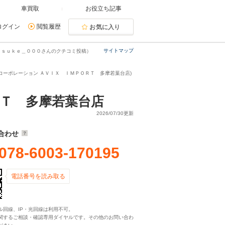
車買取
お役立ち記事
ログイン
閲覧履歴
お気に入り
サイトマップ
ｉｓｕｋｅ＿０００さんのクチコミ投稿）
コーポレーション ＡＶＩＸ ＩＭＰＯＲＴ 多摩若葉台店)
Ｔ 多摩若葉台店
2026/07/30更新
合わせ
078-6003-170195
電話番号を読み取る
ル回線、IP・光回線は利用不可。
関するご相談・確認専用ダイヤルです。その他のお問い合わ