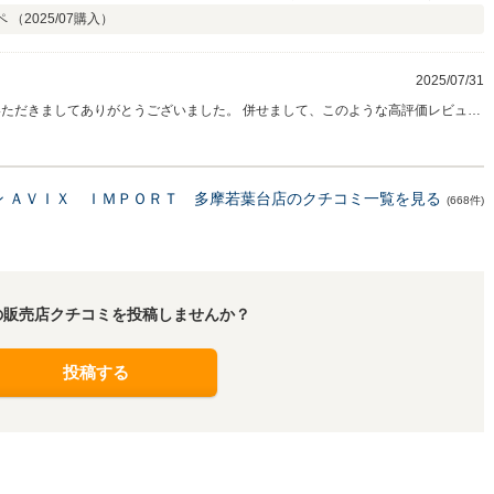
ペ （
2025/07
購入）
2025/07/31
納車まで少々お時間が御座いますが楽しみにお待ちくださいませ。 引き続きどうぞ
ン ＡＶＩＸ ＩＭＰＯＲＴ 多摩若葉台店のクチコミ一覧を見る
(668件)
の販売店クチコミを投稿しませんか？
投稿する