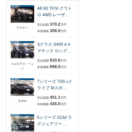
A8 60 TFSI クワト
ロ 4WD レーザ…
370.2
支払総額
万円
アウディ
358.0
本体価格
万円
Sクラス S400 d 4
マチック ロング…
910.6
支払総額
万円
メルセデス・ベン
898.0
本体価格
万円
ツ
7シリーズ 750i xド
ライブ Mスポ…
451.1
支払総額
万円
ＢＭＷ
438.0
本体価格
万円
5シリーズ 523d ラ
グジュアリー …