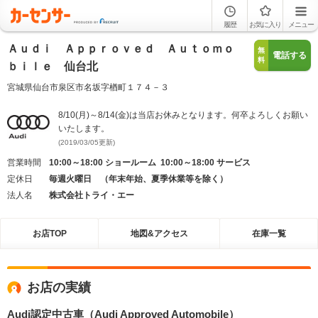
履歴
お気に入り
メニュー
Ａｕｄｉ Ａｐｐｒｏｖｅｄ Ａｕｔｏｍｏ
無
電話する
料
ｂｉｌｅ 仙台北
宮城県仙台市泉区市名坂字楢町１７４－３
8/10(月)～8/14(金)は当店お休みとなります。何卒よろしくお願い
いたします。
(2019/03/05更新)
営業時間
10:00～18:00 ショールーム 10:00～18:00 サービス
定休日
毎週火曜日 （年末年始、夏季休業等を除く）
法人名
株式会社トライ・エー
お店TOP
地図&アクセス
在庫一覧
お店の実績
Audi認定中古車（Audi Approved Automobile）