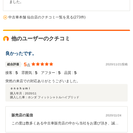
ました。
中古車本舗 仙台店のクチコミ一覧を見る(273件)
他のユーザーのクチコミ
良かったです。
5
総合評価
2020/11/21投稿
点
5
5
5
5
接客 :
雰囲気 :
アフター :
品質 :
突然の来店での対応ありがとうございました。
ｏｎｏｈｕｍｉ
購入年月：
2020/11
購入した車：ホンダ フィットシャトルハイブリッド
販売店の返信
2020/11/24
この度は数多くある中古車販売店の中から当社をお選び頂き、誠に
ありがとうございます。 並びにユーザーレビューへのご投稿誠にあ