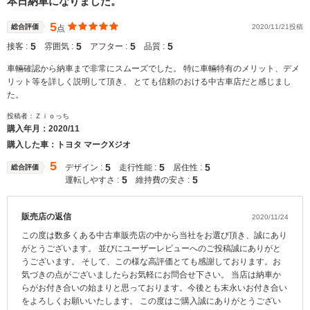
本日納車になりました。
5
総合評価
2020/11/21投稿
点
5
5
5
5
接客 :
雰囲気 :
アフター :
品質 :
車輛確認から納車まで非常にスムーズでした。 特に車輛特有のメリット、デメ
リット等を詳しく説明して頂き、 とても信頼のおける中古車店だと感じまし
た。
投稿者：Ｚｉｏっち
購入年月：
2020/11
購入した車：トヨタ マークXジオ
5
5
5
5
デザイン :
走行性能 :
居住性 :
総合評価
5
5
運転しやすさ :
維持費の安さ :
販売店の返信
2020/11/24
この度は数多くある中古車販売店の中から当社をお選び頂き、誠にあり
がとうございます。 並びにユーザーレビューへのご投稿誠にありがと
うございます。 そして、この様な高評価とても感謝しております。お
気づきの点がございましたらお気軽にお問合せ下さい。 当店は納車か
らがお付き合いの始まりと思っております。今後とも末永いお付き合い
をよろしくお願いいたします。 この度はご購入誠にありがとうござい