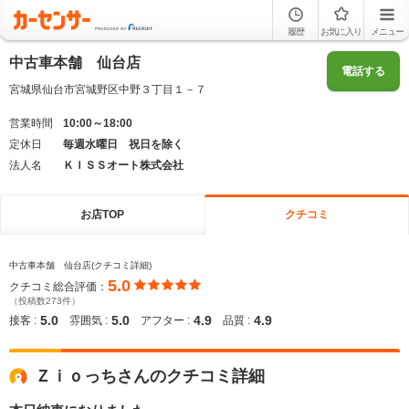
履歴
お気に入り
メニュー
中古車本舗 仙台店
電話する
宮城県仙台市宮城野区中野３丁目１－７
営業時間
10:00～18:00
定休日
毎週水曜日 祝日を除く
法人名
ＫＩＳＳオート株式会社
お店TOP
クチコミ
中古車本舗 仙台店(クチコミ詳細)
5.0
クチコミ総合評価：
（投稿数273件）
5.0
5.0
4.9
4.9
接客 :
雰囲気 :
アフター :
品質 :
Ｚｉｏっちさんのクチコミ詳細