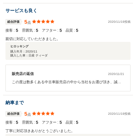
りがとうございます。 そして、この様な高評価とても感謝しており
ます。お気づきの点がございましたらお気軽にお問合せ下さい。 当
サービスも良く
店は納車からがお付き合いの始まりと思っております。今後とも末
永いお付き合いをよろしくお願いいたします。 この度はご購入誠に
5
総合評価
2020/11/19投稿
点
ありがとうございました。
5
5
5
5
接客 :
雰囲気 :
アフター :
品質 :
親切に対応していただきました。
ヒロッキング
購入年月：
2020/11
購入した車：日産 ティーダ
販売店の返信
2020/11/21
この度は数多くある中古車販売店の中から当社をお選び頂き、誠に
ありがとうございます。 並びにユーザーレビューへのご投稿誠にあ
りがとうございます。 そして、この様な高評価とても感謝しており
ます。 お気づきの点がございましたらお気軽にお問合せ下さい。 当
納車まで
店は納車からがお付き合いの始まりと思っております。 今後とも末
永いお付き合いをよろしくお願いいたします。 この度はご購入誠に
5
総合評価
2020/11/19投稿
点
ありがとうございました。
5
5
5
5
接客 :
雰囲気 :
アフター :
品質 :
丁寧に対応頂きありがとうございました。