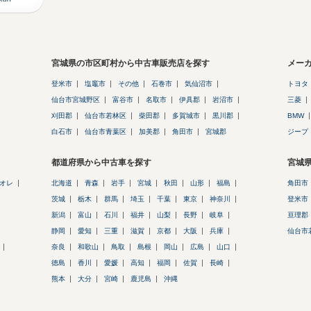
宮城県の市区町村から中古車販売店を探す
メー
登米市
塩竈市
その他
石巻市
気仙沼市
トヨタ
仙台市宮城野区
富谷市
名取市
伊具郡
岩沼市
三菱
刈田郡
仙台市若林区
柴田郡
多賀城市
黒川郡
BMW
白石市
仙台市青葉区
加美郡
角田市
宮城郡
ジープ
都道府県から中古車を探す
宮城
オレ
北海道
青森
岩手
宮城
秋田
山形
福島
角田市
茨城
栃木
群馬
埼玉
千葉
東京
神奈川
登米市
新潟
富山
石川
福井
山梨
長野
岐阜
亘理郡
静岡
愛知
三重
滋賀
京都
大阪
兵庫
仙台市
奈良
和歌山
鳥取
島根
岡山
広島
山口
徳島
香川
愛媛
高知
福岡
佐賀
長崎
熊本
大分
宮崎
鹿児島
沖縄