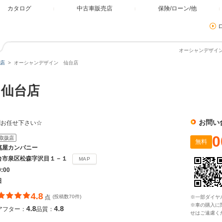
カタログ
中古車販売店
保険/ローン/他
オーシャンデザイン
店
オーシャンデザイン 仙台店
 仙台店
お問い
割お任せ下さい☆
0
取扱店
無料
萬屋カンパニー
台市泉区松森字沢目１－１
MAP
9:00
日
4.8
点
(投稿数70件)
※一部ダイヤ
※車の購入に
4.8
4.8
アフター：
品質：
せはご遠慮く