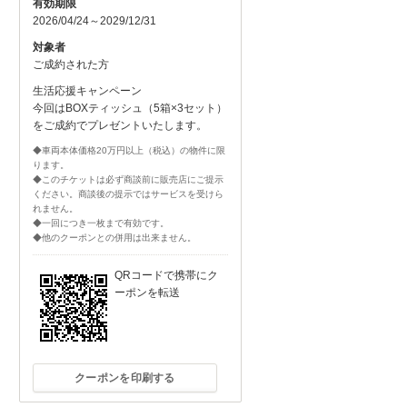
有効期限
2026/04/24～2029/12/31
対象者
ご成約された方
生活応援キャンペーン
今回はBOXティッシュ（5箱×3セット）
をご成約でプレゼントいたします。
◆車両本体価格20万円以上（税込）の物件に限
ります。
◆このチケットは必ず商談前に販売店にご提示
ください。商談後の提示ではサービスを受けら
れません。
◆一回につき一枚まで有効です。
◆他のクーポンとの併用は出来ません。
QRコードで携帯にク
ーポンを転送
クーポンを印刷する