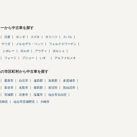
カーから中古車を探す
日産
ホンダ
スズキ
ダイハツ
スバル
マツダ
メルセデス・ベンツ
フォルクスワーゲン
シボレー
ボルボ
アウディ
ポルシェ
フォード
プジョー
いすゞ
アルファロメオ
県の市区町村から中古車を探す
栗原市
白石市
遠田郡
加美郡
多賀城市
富谷市
名取市
柴田郡
岩沼市
気仙沼市
宮城郡
石巻市
塩竈市
仙台市太白区
若林区
仙台市宮城野区
大崎市