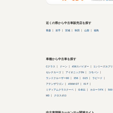
近くの県から中古車販売店を探す
青森
岩手
宮城
秋田
山形
福島
車種から中古車を探す
Cクラス
ドーン
458スパイダー
1シリーズカブリ
セレナカーゴ
アイオニック5N
コモバン
ランドクルーザー80
356
G15
ラピード
アテンザワゴン
456M GT
IS F
ミディアムクラスクーペ
G-B11
カローラFX
500
M3
クロスポロ
中古車情報カーセンサー関連サイト