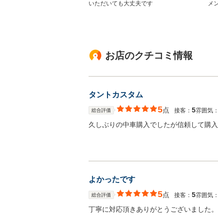
いただいても大丈夫です
メ
お店のクチコミ情報
タントカスタム
5
点
5
接客：
雰囲気
総合評価
久しぶりの中車購入でしたが信頼して購入
よかったです
5
点
5
接客：
雰囲気
総合評価
丁寧に対応頂きありがとうございました。