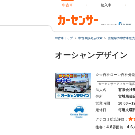
中古車
輸入車
中古車トップ
中古車販売店検索
宮城県の中古車販売
オーシャンデザイン
☆☆自社ローン自社分
カーセンサーアフター保証
法人名
有限会社
住所
宮城県仙
営業時間
10:00～1
定休日
毎週火曜
クチコミ総合評価：
4.8
4.6
接客：
雰囲気：