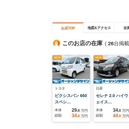
地図&アクセス
在
お店TOP
このお店の在庫
(
26
台掲載
NEW
NEW
トヨタ
日産
ピクシスバン 660
セレナ 2.0 ハイウ
スペシ…
ェイス…
29
34
本体
本体
.8
万円
.8
万円
34
44
総額
総額
.8
万円
.8
万円