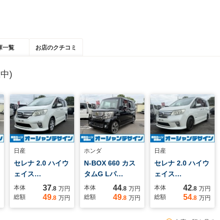
庫一覧
お店のクチコミ
中)
日産
ホンダ
日産
セレナ 2.0 ハイウ
N-BOX 660 カス
セレナ 2.0 ハイウ
ェイス…
タムG Lパ…
ェイス…
37
44
42
本体
本体
本体
.8
万円
.8
万円
.8
万円
49
49
54
総額
総額
総額
.8
万円
.8
万円
.8
万円