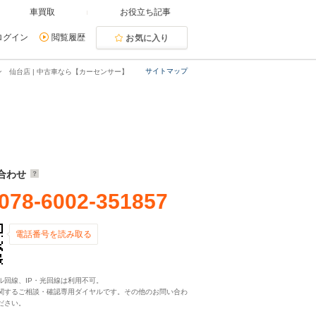
車買取
お役立ち記事
ログイン
閲覧履歴
お気に入り
サイトマップ
 仙台店 | 中古車なら【カーセンサー】
合わせ
078-6002-351857
電話番号を読み取る
ル回線、IP・光回線は利用不可。
関するご相談・確認専用ダイヤルです。その他のお問い合わ
ださい。