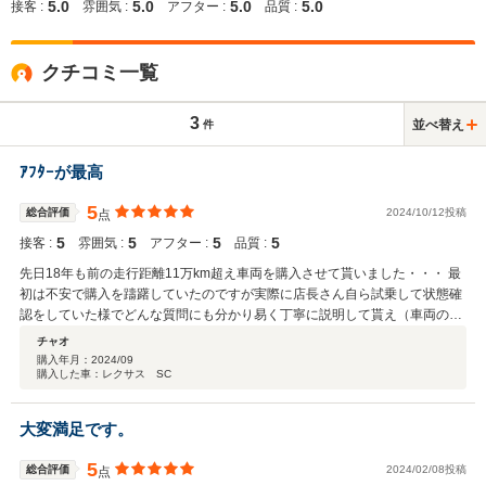
5.0
5.0
5.0
5.0
接客 :
雰囲気 :
アフター :
品質 :
クチコミ一覧
3
並べ替え
件
ｱﾌﾀｰが最高
5
総合評価
2024/10/12投稿
点
5
5
5
5
接客 :
雰囲気 :
アフター :
品質 :
先日18年も前の走行距離11万km超え車両を購入させて貰いました・・・ 最
初は不安で購入を躊躇していたのですが実際に店長さん自ら試乗して状態確
認をしていた様でどんな質問にも分かり易く丁寧に説明して貰え（車両の良
いところ悪い所含めて） 購入を決意しました。 購入後、保障とは言い切れ
チャオ
ない様な内容の対応を県外にも関わらず私の住む県に来た際に対応して頂
購入年月：
2024/09
購入した車：レクサス SC
き、本当に感謝しています。 今まで15台の乗り換えをしている私でもこの
様なﾃﾞｨｰﾗさんは初めてでした。。。
大変満足です。
5
総合評価
2024/02/08投稿
点