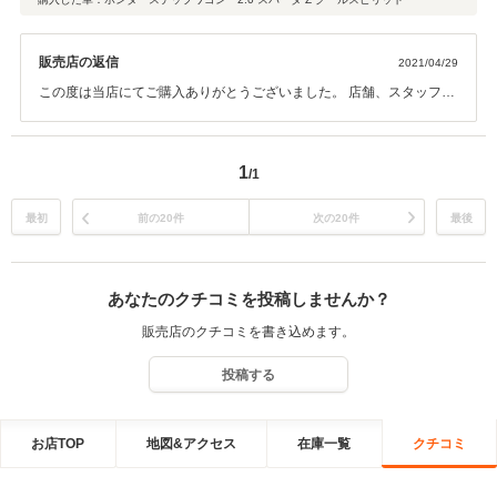
コンも経営されてるようなので そのうち塗装もお願いしようかと思ってま
す。 不安の多い中古車選びですが よい車を買えたと思っています。
販売店の返信
2021/04/29
この度は当店にてご購入ありがとうございました。 店舗、スタッフは
もちろんご購入いただいたお車に評価がいただけて大変うれしく思い
ます。 今後もトゥルーリ様はじめ、全てのお客様にご満足いただける
よう努めてまいりますのでよろしくお願い致します。
1
/1
最初
前の20件
次の20件
最後
あなたのクチコミを投稿しませんか？
販売店のクチコミを書き込めます。
投稿する
お店TOP
地図&アクセス
在庫一覧
クチコミ