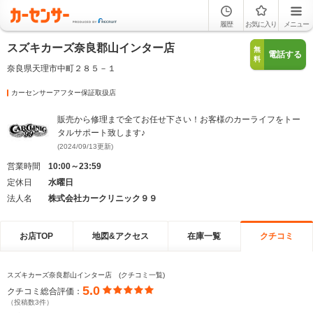
履歴
お気に入り
メニュー
スズキカーズ奈良郡山インター店
無
電話する
料
奈良県天理市中町２８５－１
カーセンサーアフター保証取扱店
販売から修理まで全てお任せ下さい！お客様のカーライフをトー
タルサポート致します♪
(2024/09/13更新)
営業時間
10:00～23:59
定休日
水曜日
法人名
株式会社カークリニック９９
お店TOP
地図&アクセス
在庫一覧
クチコミ
スズキカーズ奈良郡山インター店 (クチコミ一覧)
5.0
クチコミ総合評価：
（投稿数3件）