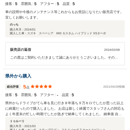
5
5
5
5
接客 :
雰囲気 :
アフター :
品質 :
車の説明や今後のメンテナンス等これからもお世話になりたい販売店です。
宜しくお願いします。
のっち
購入年月：
2024/01
購入した車：スズキ スペーシア 660 カスタム ハイブリッド XSターボ
販売店の返信
2024/02/08
この度はご契約いただきまして誠にありがとうございました。その後
お車の状態はいかがでしょうか？ 今回はこのような高い評価をいただ
きまして、社員一同心から感謝しております。 何かお困りの際はぜひ
お気軽にお立ち寄りください。 今後とも、どうぞ宜しくお願い致しま
県外から購入
す。
5
総合評価
2021/04/29投稿
点
5
5
‐
5
接客 :
雰囲気 :
アフター :
品質 :
県外からドライブがてら車を見に行き８年落ち９万キロでしたが思った以上
に綺麗だったので購入しました。 お店は新しく綺麗でスタッフさんの対応も
よく年度末の忙しい時期でしたが急ぎで納車してくれました。 納車後 自分
で点検しましたが納車整備もしっかりされており安心して乗れる車です。 塗
トゥルーリ
装の弱いホンダ ボンネットに塗装剥げが始まってるので こちらのお店カー
購入年月：
2021/03
購入した車：ホンダ ステップワゴン 2.0 スパーダ Z クールスピリット