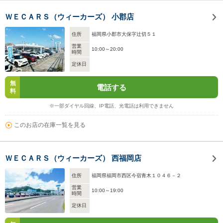
ＷＥＣＡＲＳ（ウィーカーズ） 小郡店
住所
福岡県小郡市大保字辻切５１
営業
10:00～20:00
時間
定休日
無
電話する
料
※一部ダイヤル回線、IP電話、光電話は利用できません
このお店の在庫一覧を見る
ＷＥＣＡＲＳ（ウィーカーズ） 西福岡店
住所
福岡県福岡市西区今宿青木１０４６－２
営業
10:00～19:00
時間
定休日