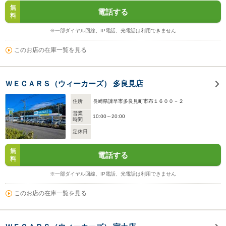
無
電話する
料
※一部ダイヤル回線、IP電話、光電話は利用できません
このお店の在庫一覧を見る
ＷＥＣＡＲＳ（ウィーカーズ） 多良見店
住所
長崎県諌早市多良見町市布１６００－２
営業
10:00～20:00
時間
定休日
無
電話する
料
※一部ダイヤル回線、IP電話、光電話は利用できません
このお店の在庫一覧を見る