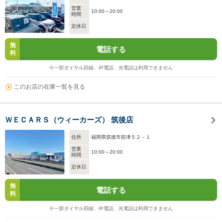
営業
10:00～20:00
時間
定休日
無
電話する
料
※一部ダイヤル回線、IP電話、光電話は利用できません
このお店の在庫一覧を見る
ＷＥＣＡＲＳ（ウィーカーズ） 筑後店
住所
福岡県筑後市前津５２－１
営業
10:00～20:00
時間
定休日
無
電話する
料
※一部ダイヤル回線、IP電話、光電話は利用できません