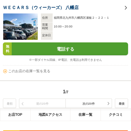
ＷＥＣＡＲＳ（ウィーカーズ） 八幡店
住所
福岡県北九州市八幡西区瀬板２－２２－１
営業
10:00～20:00
時間
定休日
無
電話する
料
※一部ダイヤル回線、IP電話、光電話は利用できません
このお店の在庫一覧を見る
1
/7
最初
前の20件
次の20件
最後
お店TOP
地図&アクセス
在庫一覧
クチコミ