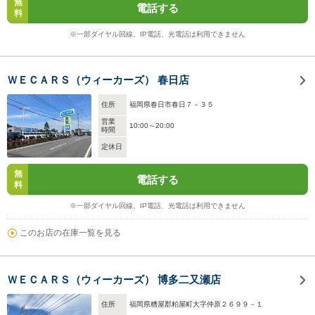
無
電話する
料
※一部ダイヤル回線、IP電話、光電話は利用できません
ＷＥＣＡＲＳ（ウィーカーズ） 春日店
住所
福岡県春日市春日７－３５
営業
10:00～20:00
時間
定休日
無
電話する
料
※一部ダイヤル回線、IP電話、光電話は利用できません
このお店の在庫一覧を見る
ＷＥＣＡＲＳ（ウィーカーズ） 博多二又瀬店
住所
福岡県糟屋郡粕屋町大字仲原２６９９－１