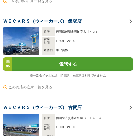
このお店の在庫一覧を見る
ＷＥＣＡＲＳ（ウィーカーズ） 飯塚店
住所
福岡県飯塚市堀池字古川４３５
営業
10:00～20:00
時間
定休日
年中無休
無
電話する
料
※一部ダイヤル回線、IP電話、光電話は利用できません
このお店の在庫一覧を見る
ＷＥＣＡＲＳ（ウィーカーズ） 古賀店
住所
福岡県古賀市舞の里３－１４－３
営業
10:00～20:00
時間