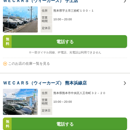
ＷＥＣＡＲＳ（ウィーカーズ） 宇土店
住所
熊本県宇土市三拾町１００－１
営業
10:00～20:00
時間
定休日
無
電話する
料
※一部ダイヤル回線、IP電話、光電話は利用できません
このお店の在庫一覧を見る
ＷＥＣＡＲＳ（ウィーカーズ） 熊本浜線店
住所
熊本県熊本市中央区八王寺町３２－２０
営業
10:00～20:00
時間
定休日
無
電話する
料