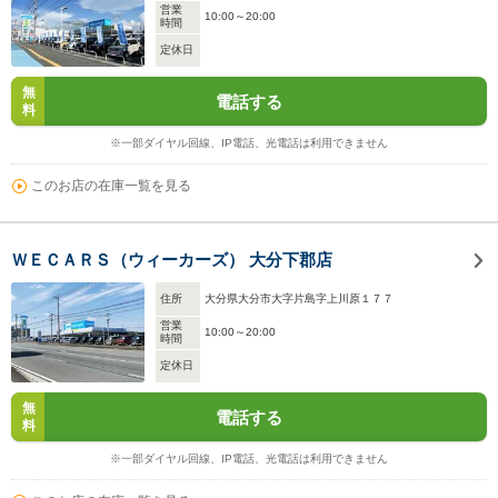
営業
10:00～20:00
時間
定休日
無
電話する
料
※一部ダイヤル回線、IP電話、光電話は利用できません
このお店の在庫一覧を見る
ＷＥＣＡＲＳ（ウィーカーズ） 大分下郡店
住所
大分県大分市大字片島字上川原１７７
営業
10:00～20:00
時間
定休日
無
電話する
料
※一部ダイヤル回線、IP電話、光電話は利用できません