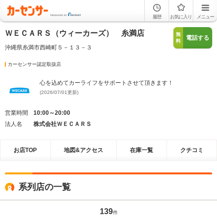
履歴
お気に入り
メニュー
ＷＥＣＡＲＳ（ウィーカーズ） 糸満店
無
電話する
料
沖縄県糸満市西崎町５－１３－３
カーセンサー認定取扱店
心を込めてカーライフをサポートさせて頂きます！
(2026/07/01更新)
営業時間
10:00～20:00
法人名
株式会社ＷＥＣＡＲＳ
お店TOP
地図&アクセス
在庫一覧
クチコミ
系列店の一覧
139
件