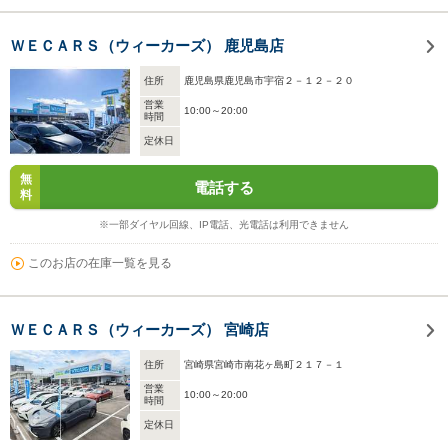
ＷＥＣＡＲＳ（ウィーカーズ） 鹿児島店
住所
鹿児島県鹿児島市宇宿２－１２－２０
営業
10:00～20:00
時間
定休日
無
電話する
料
※一部ダイヤル回線、IP電話、光電話は利用できません
このお店の在庫一覧を見る
ＷＥＣＡＲＳ（ウィーカーズ） 宮崎店
住所
宮崎県宮崎市南花ヶ島町２１７－１
営業
10:00～20:00
時間
定休日