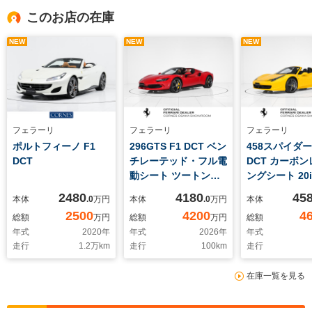
このお店の在庫
NEW
NEW
NEW
フェラーリ
フェラーリ
フェラーリ
ポルトフィーノ F1
296GTS F1 DCT ベン
458スパイダー
DCT
チレーテッド・フル電
DCT カーボ
動シート ツートンボ
ングシート 20i
ディペインティング
造ダークグレ
2480
4180
45
本体
.0
万円
本体
.0
万円
本体
APPLE CAR PLAY カ
ック仕上スポ
2500
4200
4
総額
万円
総額
万円
総額
ーボンファイバー製ア
ール カーボン
年式
2020
年
年式
2026
年
年式
ッパートンネル カー
バー・ドライ
走行
1.2
万km
走行
100
km
走行
ボンファイバー・イン
ン Hi-Fiプレ
ストゥルメントクラス
ウンドシステム
在庫一覧を見る
ター
ボンファイバー
ンタートンネ
ソール