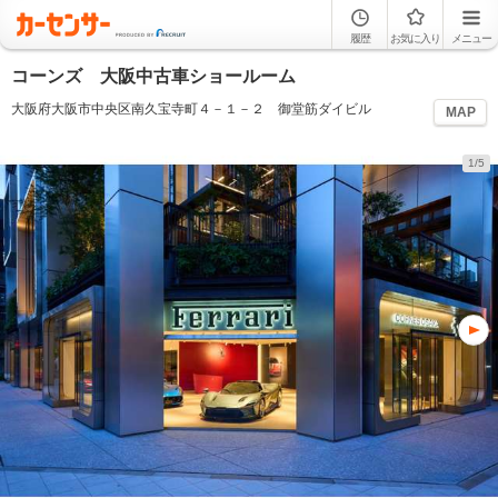
履歴
お気に入り
メニュー
コーンズ 大阪中古車ショールーム
大阪府大阪市中央区南久宝寺町４－１－２ 御堂筋ダイビル
MAP
1/5