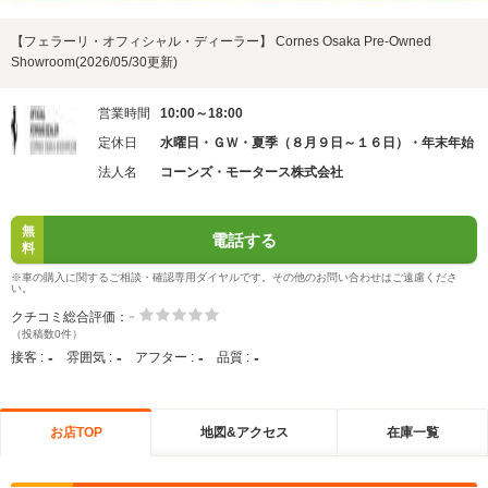
【フェラーリ・オフィシャル・ディーラー】 Cornes Osaka Pre-Owned
Showroom(2026/05/30更新)
営業時間
10:00～18:00
定休日
水曜日・ＧＷ・夏季（８月９日～１６日）・年末年始
法人名
コーンズ・モータース株式会社
無
電話する
料
※車の購入に関するご相談・確認専用ダイヤルです。その他のお問い合わせはご遠慮くださ
い。
-
クチコミ総合評価：
（投稿数0件）
-
-
-
-
接客 :
雰囲気 :
アフター :
品質 :
お店TOP
地図&アクセス
在庫一覧