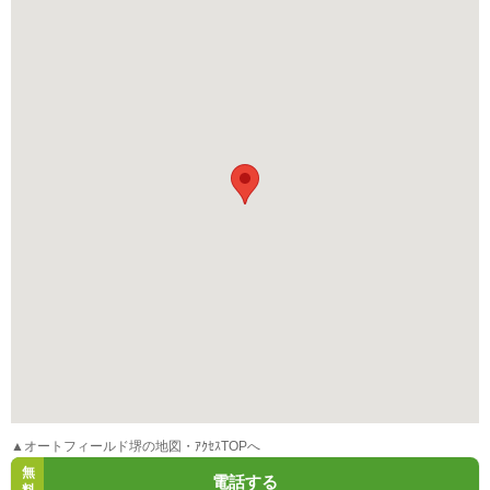
▲オートフィールド堺の地図・ｱｸｾｽTOPへ
無
電話する