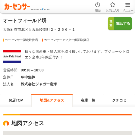
履歴
お気に入り
メニュー
オートフィールド堺
無
電話する
料
大阪府堺市北区百舌鳥陵南町２－２５６－１
カーセンサー認定取扱店
カーセンサーアフター保証取扱店
様々な国産車・輸入車を取り扱いしております。プジョーシトロ
エン全車1年保証付き！
営業時間
09:30～18:00
定休日
年中無休
法人名
株式会社ジャガー南海
お店TOP
地図&アクセス
在庫一覧
クチコミ
地図アクセス