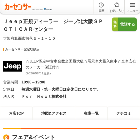
履歴
お気に入り
メニュー
Ｊｅｅｐ正規ディーラー ジープ北大阪ＳＰ
無
電話する
料
ＯＴｉＣＡＲセンター
大阪府箕面市牧落５－１－１０
カーセンサー認定取扱店
☆JEEP認定中古車台数全国最大級☆展示車大量入庫中☆全車安心
のメーカー保証付☆
(2026/08/01更新)
営業時間
10:00～19:00
定休日
毎週水曜日・第一火曜日は定休日になります。
法人名
Ｆｏｒ Ｎｅｘｔ株式会社
お店TOP
地図&アクセス
在庫一覧
クチコミ
フェア&イベント