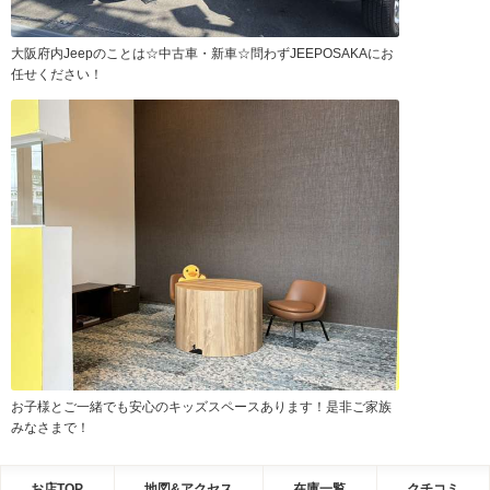
大阪府内Jeepのことは☆中古車・新車☆問わずJEEPOSAKAにお
任せください！
お子様とご一緒でも安心のキッズスペースあります！是非ご家族
みなさまで！
お店TOP
地図&アクセス
在庫一覧
クチコミ