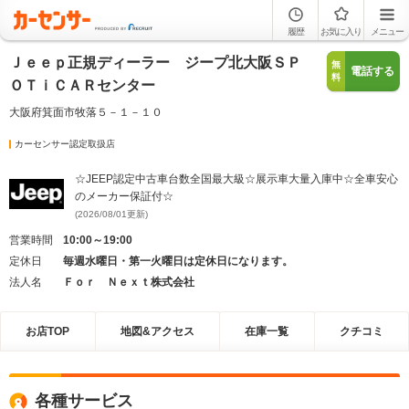
履歴
お気に入り
メニュー
Ｊｅｅｐ正規ディーラー ジープ北大阪ＳＰ
無
電話する
料
ＯＴｉＣＡＲセンター
大阪府箕面市牧落５－１－１０
カーセンサー認定取扱店
☆JEEP認定中古車台数全国最大級☆展示車大量入庫中☆全車安心
のメーカー保証付☆
(2026/08/01更新)
営業時間
10:00～19:00
定休日
毎週水曜日・第一火曜日は定休日になります。
法人名
Ｆｏｒ Ｎｅｘｔ株式会社
お店TOP
地図&アクセス
在庫一覧
クチコミ
各種サービス