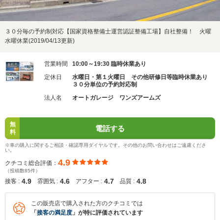
３０分毎の予約制対応【国家資格整備士運営認証整備工場】自社整備！ 火曜
水曜休業(2019/04/13更新)
営業時間
10:00～19:30 臨時休業あり
定休日
水曜日・第１火曜日 その他研修日等臨時休業あり
３０分単位の予約対応制
法人名
オートガレージ ワンズアームズ
無
電話する
料
※車の購入に関するご相談・確認専用ダイヤルです。その他のお問い合わせはご遠慮くださ
い。
4.9
クチコミ総合評価：
（投稿数85件）
4.9
4.6
4.7
4.8
接客 :
雰囲気 :
アフター :
品質 :
この販売店で購入された方のクチコミでは
「
接客の満足度
」が特に評価されています