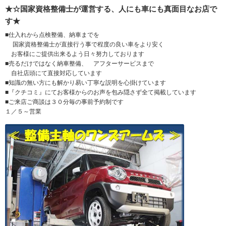
★☆国家資格整備士が運営する、人にも車にも真面目なお店で
す★
■仕入れから点検整備、納車までを
国家資格整備士が直接行う事で程度の良い車をより安く
お客様にご提供出来るよう日々努力しております
■売るだけではなく納車整備、 アフターサービスまで
自社店頭にて直接対応しています
■知識の無い方にも解かり易い丁寧な説明を心掛けています
■『クチコミ』にてお客様からのお声を包み隠さず全て掲載しています
■ご来店ご商談は３０分毎の事前予約制です
１／５～営業