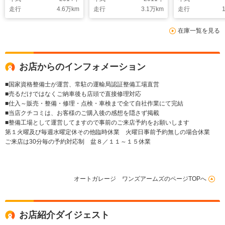
バックカメラ
ドルシフト H
走行
4.6
万km
走行
3.1
万km
走行
1
Blutooth ETC オ
ドライト フ
ートエアコン ステア
プ
在庫一覧を見る
リングスイッチ
お店からのインフォメーション
■国家資格整備士が運営、常駐の運輸局認証整備工場直営
■売るだけではなくご納車後も店頭で直接修理対応
■仕入～販売・整備・修理・点検・車検まで全て自社作業にて完結
■当店クチコミは、お客様のご購入後の感想を隠さず掲載
■整備工場として運営してますので事前のご来店予約をお願いします
第１火曜及び毎週水曜定休その他臨時休業 火曜日事前予約無しの場合休業
ご来店は30分毎の予約対応制 盆８／１１～１５休業
オートガレージ ワンズアームズのページTOPへ
お店紹介ダイジェスト