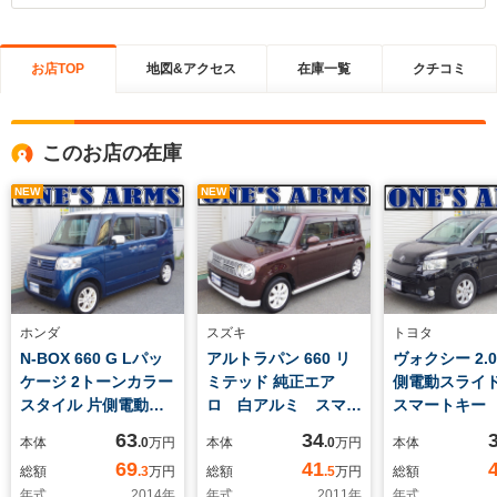
お店TOP
地図&アクセス
在庫一覧
クチコミ
このお店の在庫
NEW
NEW
ホンダ
スズキ
トヨタ
N-BOX 660 G Lパッ
アルトラパン 660 リ
ヴォクシー 2.0
ケージ 2トーンカラー
ミテッド 純正エア
側電動スライ
スタイル 片側電動ス
ロ 白アルミ スマー
スマートキー 
ライドドア スマート
トキー シートヒータ
り ナビ フ
63
34
本体
.0
万円
本体
.0
万円
本体
キー アイドリングス
ー ナビTV CD ベ
TV Bluetoo
69
41
総額
.3
万円
総額
.5
万円
総額
トップ ナビ TV
ンチシート
ックカメラ E
年式
2014
年
年式
2011
年
年式