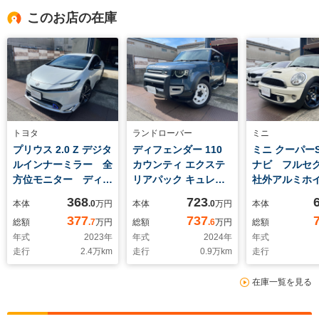
このお店の在庫
トヨタ
ランドローバー
ミニ
プリウス 2.0 Z デジタ
ディフェンダー 110
ミニ クーパーS
ルインナーミラー 全
カウンティ エクステ
ナビ フルセ
方位モニター ディス
リアパック キュレー
社外アルミホ
プレイオーディオ フ
テッド フォー ジャパ
バックカメラ
368
723
本体
.0
万円
本体
.0
万円
本体
ルセグTV ETC2.0
ン ディーゼルT 4WD
ドライブレコ
377
737
総額
.7
万円
総額
.6
万円
総額
ドラレコ レーダー探
特別限定車 ワンオー
パドルシフト
年式
2023
年
年式
2024
年
年式
知機 スペアキー レ
ナー 20インチスタ
走行
2.4
万km
走行
0.9
万km
走行
ーダークルーズコント
イル9013(グロスホワ
ロール シートヒータ
イトフィニッシュ)エ
在庫一覧を見る
ー シートエアコン
アサス フィックスド
HDMI端子
サイドステップ
ETC2.0 ドライブレ