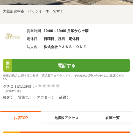
大阪府豊中市 パッシオーネ です！
営業時間
10:00～19:00 月曜から土曜
定休日
日曜日、祝日 定休日
法人名
株式会社ＰＡＳＳＩＯＮＥ
無
電話する
料
※車の購入に関するご相談・確認専用ダイヤルです。その他のお問い合わせはご遠慮くださ
い。
-
クチコミ総合評価：
（投稿数0件）
-
-
-
-
接客 :
雰囲気 :
アフター :
品質 :
お店TOP
地図&アクセス
在庫一覧