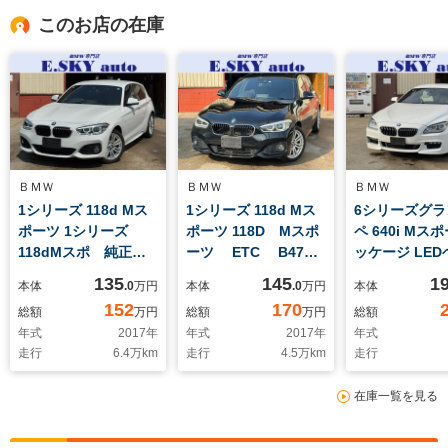
このお店の在庫
ＢＭＷ
ＢＭＷ
ＢＭＷ
1シリーズ 118d Mス
1シリーズ 118d Mス
6シリーズグラ
ポーツ 1シリーズ
ポーツ 118D Mスポ
ペ 640i Mス
118dMスポ 純正ナ
ーツ ETC B47エ
ッケージ LE
ビ ETC B47エンジ
ンジン 純正ナビ
ライト 白革
135
145
1
本体
.0
万円
本体
.0
万円
本体
ン
新品交換
152
170
総額
万円
総額
万円
総額
年式
2017
年
年式
2017
年
年式
走行
6.4
万km
走行
4.5
万km
走行
在庫一覧を見る