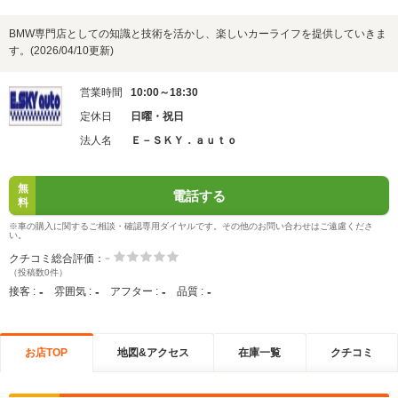
BMW専門店としての知識と技術を活かし、楽しいカーライフを提供していきま
す。(2026/04/10更新)
営業時間
10:00～18:30
定休日
日曜・祝日
法人名
Ｅ－ＳＫＹ．ａｕｔｏ
無
電話する
料
※車の購入に関するご相談・確認専用ダイヤルです。その他のお問い合わせはご遠慮くださ
い。
-
クチコミ総合評価：
（投稿数0件）
-
-
-
-
接客 :
雰囲気 :
アフター :
品質 :
お店TOP
地図&アクセス
在庫一覧
クチコミ