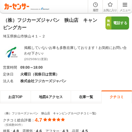
履歴
お気に入り
メニュー
（株）フジカーズジャパン 狭山店 キャン
無
電話する
料
ピングカー
埼玉県狭山市狭山４１－２
掲載していないお車も多数在庫しております！お気軽にお問い合
わせ下さい♪
(2025/08/11更新)
営業時間
09:00～18:00
定休日
火曜日（祝祭日は営業）
法人名
株式会社フジカーズジャパン
お店TOP
地図&アクセス
在庫一覧
クチコミ
（株）フジカーズジャパン 狭山店 キャンピングカー(クチコミ一覧)
4.7
クチコミ総合評価：
（投稿数90件）
4.8
4.6
4.3
4.5
接客 :
雰囲気 :
アフター :
品質 :