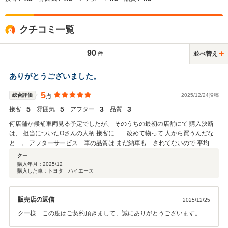
クチコミ一覧
90
並べ替え
件
ありがとうございました。
5
総合評価
2025/12/24投稿
点
5
5
3
3
接客 :
雰囲気 :
アフター :
品質 :
何店舗か候補車両見る予定でしたが、 そのうちの最初の店舗にて 購入決断
は、 担当についたOさんの人柄 接客に 改めて物って 人から買うんだな
と 。 アフターサービス 車の品質は まだ納車も されてないので 平均点
にさせていただきました。 現在 納車までに 付けてもらいたいパーツ サブ
クー
バッテリー容量も含めて 吟味中です。 ですので、あと2、3回打ち合わせか
購入年月：
2025/12
購入した車：トヨタ ハイエース
な Oさん 今後ともよろしくお願いします。
販売店の返信
2025/12/25
クー様 この度はご契約頂きまして、誠にありがとうございます。ま
た、このような高い評価のクチコミを頂き、大変うれしく思います。