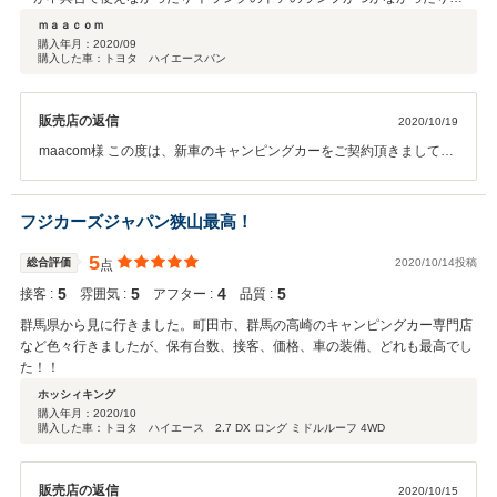
と…．
ｍａａｃｏｍ
購入年月：
2020/09
購入した車：トヨタ ハイエースバン
販売店の返信
2020/10/19
maacom様 この度は、新車のキャンピングカーをご契約頂きまして誠
にありがとうございました。 また、納車直後にフリップダウンモニタ
ーやデジタルインナーミラーの不具合で大変ご迷惑お掛けしまして大
変申し訳ございませんでした。 お車をお預かりしまして、作業してお
フジカーズジャパン狭山最高！
りますが希望納期までには間に合わせる次第です。 今後はこういった
事が無いように十分に注意をはらい努めさせて頂きます。 大変恐縮で
5
総合評価
2020/10/14投稿
点
すが、今後もアフターフォローを行えるように改めますので、引き続
5
5
4
5
接客 :
雰囲気 :
アフター :
品質 :
き宜しくお願い致します。
群馬県から見に行きました。町田市、群馬の高崎のキャンピングカー専門店
など色々行きましたが、保有台数、接客、価格、車の装備、どれも最高でし
た！！
ホッシィキング
購入年月：
2020/10
購入した車：トヨタ ハイエース 2.7 DX ロング ミドルルーフ 4WD
販売店の返信
2020/10/15