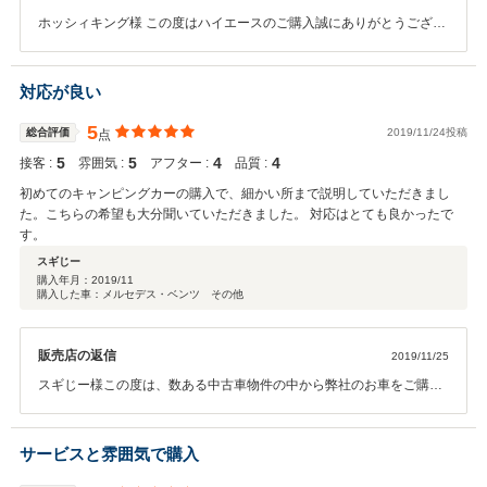
ホッシィキング様 この度はハイエースのご購入誠にありがとうござい
ます。また、遠い所までご来店頂きましてありがとうございます。 納
車まででの短い期間ですが、しっかりと対応させて頂きますので引き
続き宜しくお願い致します。
対応が良い
5
総合評価
2019/11/24投稿
点
5
5
4
4
接客 :
雰囲気 :
アフター :
品質 :
初めてのキャンピングカーの購入で、細かい所まで説明していただきまし
た。こちらの希望も大分聞いていただきました。 対応はとても良かったで
す。
スギじー
購入年月：
2019/11
購入した車：メルセデス・ベンツ その他
販売店の返信
2019/11/25
スギじー様この度は、数ある中古車物件の中から弊社のお車をご購入
いただきありがとうございます。またこのような高評価、お褒めのお
言葉をいただき大変嬉しく思います。 ご納車までお時間を頂きますが
しっかりと整備を行いお渡しさせていただきますのでよろしくお願い
サービスと雰囲気で購入
致します。