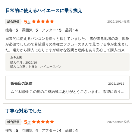
追加の取り付け部品等も是非ご相談ください。ご納車までお時間頂き
ますがより気に入っていただける車輌になるよう整備等進めさせてい
日常的に使えるハイエースに乗り換え
ただきますので今後とも宜しくお願い致します。
5
総合評価
2025/10/14投稿
点
5
5
5
4
接客 :
雰囲気 :
アフター :
品質 :
日常的に使えるバンコンを長々と探していました。 雪が降る地域の為、四駆
が必須でしたので希望通りの車種にフジカーズさんで見つける事が出来まし
た。遠方から購入になりますが細かな説明と連絡もあり安心して購入出来ま
した。
ムギ太郎
購入年月：
2025/10
購入した車：トヨタ ハイエースバン
販売店の返信
2025/10/15
ムギ太郎様 この度のご成約誠にありがとうございます。 希望に適う車
両を見つける事が出来たとの事で、私共も大変嬉しく思います。 ご納
車まで少々お時間は頂きますが、引き続きよろしくお願いいたしま
す。
丁寧な対応でした
5
総合評価
2025/09/06投稿
点
5
4
4
4
接客 :
雰囲気 :
アフター :
品質 :