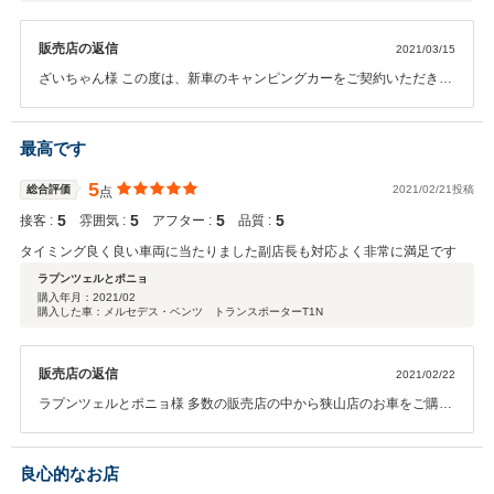
販売店の返信
2021/03/15
ざいちゃん様 この度は、新車のキャンピングカーをご契約いただきま
して誠にありがとうございました。 また、このような高評価頂き大変
うれしく思います。 納車までの間、お時間を頂きますが整備、取り付
けをしっかりと行いお渡しさせていただきますので引き続き宜しくお
最高です
願い致します。
5
総合評価
2021/02/21投稿
点
5
5
5
5
接客 :
雰囲気 :
アフター :
品質 :
タイミング良く良い車両に当たりました副店長も対応よく非常に満足です
ラプンツェルとポニョ
購入年月：
2021/02
購入した車：メルセデス・ベンツ トランスポーターT1N
販売店の返信
2021/02/22
ラプンツェルとポニョ様 多数の販売店の中から狭山店のお車をご購入
頂き誠に有難う御座いました。自信を持って買取した車両でしたが、
1日で売れてしまい驚きました。運命的なタイミングでしたね。また
この様な高評価まで頂きまして併せてお礼申し上げます。 これか
良心的なお店
ら ラプンツェルとポニョ様のカーライフをしっかりサポートさせて頂