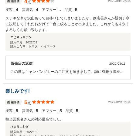
4
総合評価
2022/03/09投稿
点
4
4
‐
5
接客 :
雰囲気 :
アフター :
品質 :
ステキな車が沢山あって目移りしてしまいましたが、副店長さんが親切丁寧
に説明してくれたおかげで一台に絞ることが出来ました。これからも末永く
よろしくお願い致します。
エピキュリアン
購入年月：
2022/03
購入した車：トヨタ ハイエース
販売店の返信
2022/03/11
この度はキャンピングカーのご注文を頂きまして、誠に有難う御座い
ます。またこの様な高評価を頂き、大変嬉しく思います。ご納車まで
少々お時間を頂戴しておりますが、楽しみにお待ちいただければ幸い
です。引き続き宜しくお願いいたします。
楽しみです!
5
総合評価
2022/02/13投稿
点
5
5
5
5
接客 :
雰囲気 :
アフター :
品質 :
担当営業者さんの対応最高でした。
ひまりこむぎ
購入年月：
2022/02
購入した車：トヨタ ハイエース 2.7 GL ロング ミドルルーフ