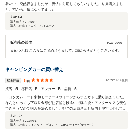
暑い中、突然行きましたが、親切に対応してもらいました。結局購入まし
た。前から、気になってました。
まめつぶ
購入年月：
2025/09
購入した車：トヨタ ハイエース
販売店の返信
2025/09/07
まめつぶ様 この度はご契約頂きまして、誠にありがとうございます。
また、このような高い評価のクチコミを頂き、大変うれしく思いま
す。ご納車までお時間頂きますがなるべく早くお渡しできるよう精進
して参りますので今後とも宜しくお願い致します。
キャンピングカーの買い替え
5
総合評価
2025/01/16投稿
点
5
5
5
5
接客 :
雰囲気 :
アフター :
品質 :
トヨタカムロード東和モータースヴォーンからデュカトに乗り換えました。
なんといっても下取り金額が他店舗と段違いで購入後のアフターケアも安心
できそうなので購入を決めました。担当の店員さんも親切丁寧で安心して購
入を決定できました。やはり全国チェーンは信頼度合いが違いますね
ネルリン
購入年月：
2025/01
購入した車：フィアット デュカト L2H2 ディーゼルターボ