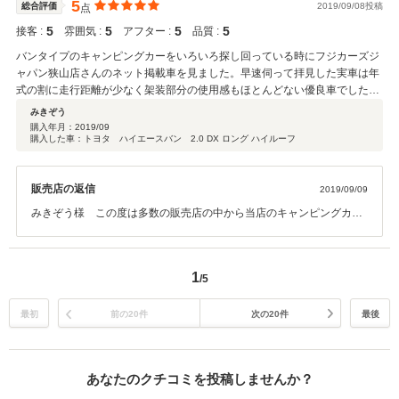
5
総合評価
2019/09/08投稿
点
5
5
5
5
接客 :
雰囲気 :
アフター :
品質 :
バンタイプのキャンピングカーをいろいろ探し回っている時にフジカーズジ
ャパン狭山店さんのネット掲載車を見ました。早速伺って拝見した実車は年
式の割に走行距離が少なく架装部分の使用感もほとんどない優良車でした。
価格は納得の行くものでしたので、 他社とフェアなどを見て回るつもりでし
みきぞう
たが予定を変更、その日の内に契約をしました。 対応して下さった高橋副店
購入年月：
2019/09
購入した車：トヨタ ハイエースバン 2.0 DX ロング ハイルーフ
長の接客も素晴らしく、すれ違う社員の方々が必ず挨拶してくれる雰囲気も
非常に良かったです。 これから妻・愛犬と共に日本各地を気ままに旅するの
が楽しみです。 魅力的なクルマを買えたのはとてもラッキーでした！ これ
販売店の返信
2019/09/09
からもよろしくお願いしますね。
みきぞう様 この度は多数の販売店の中から当店のキャンピングカー
をご購入頂きまして誠に有難う御座いました。またこの様な高評価、
お褒めのお言葉を頂き大変うれしく思います。ご納車まで少しお時間
を頂きますがしっかり整備してご納車致します。これからのみきぞう
1
/5
様のカーライフをしっかりサポートさせて頂きますのでご不明な点な
ど御座いましたらご納車後もお気軽にお申し付け下さい。今後とも宜
しくお願いいたします。
最初
前の20件
次の20件
最後
あなたのクチコミを投稿しませんか？