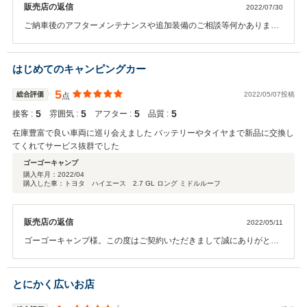
販売店の返信
2022/07/30
ご納車後のアフターメンテナンスや追加装備のご相談等何かありまし
たらお気軽にご相談いただければと思います。今後とも何卒宜しくお
願い致します。この度は本当にありがとうございます。
はじめてのキャンピングカー
5
総合評価
2022/05/07投稿
点
5
5
5
5
接客 :
雰囲気 :
アフター :
品質 :
在庫豊富で良い車両に巡り会えました バッテリーやタイヤまで新品に交換し
てくれてサービス抜群でした
ゴーゴーキャンプ
購入年月：
2022/04
購入した車：トヨタ ハイエース 2.7 GL ロング ミドルルーフ
販売店の返信
2022/05/11
ゴーゴーキャンプ様。この度はご契約いただきまして誠にありがとう
ございました。その後お車の状態はいかがでしょうか？ 今回はこのよ
うな高い評価をいただきまして、社員一同心から感謝しております何
かお困りの際はぜひお気軽にお立ち寄りください。 今後とも、どうぞ
とにかく広いお店
宜しくお願い致します。