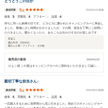
とうとうこの日が
ので、木曜日のご返却までに間に合わせる次第です。今後はこういっ
た事が無いように努めさせていただきます。大変恐縮ではございます
5
総合評価
2024/01/21投稿
点
が今後もアフターフォローを行えるように改めますので、引き続きよ
5
4
‐
4
接客 :
雰囲気 :
アフター :
品質 :
ろしくお願いいたします。
待ちに待った納車の日です。 ピカピカに磨かれたキャンピングカーに再会し
ました。整備に少し時間がかかりましたが、その間、状況を丁寧にご説明い
ただきました。暖かくなったら、あちこちお出かけするのが楽しみです。
ひよこ
購入年月：
2024/01
購入した車：フィアット その他
販売店の返信
2024/01/24
ひよこ様 この度はキャンピングカーのご契約をいただきまして誠にあ
りがとうございました。 またこの様な高評価をいただきました事、重
ねてお礼申し上げます。 元々乗車定員の少ない車両でしたが、家族み
んなで乗れるように乗車人数を増やせないかとご相談をいただいたの
親切丁寧な担当さん♪
が印象深く残っております。 構造変更にて無事に乗車定員を増やすこ
とが出来、喜んでいただけた事が非常に嬉しかったです。 これからご
5
総合評価
2022/09/13投稿
点
家族みんなでの旅行など、存分にお楽しみいただければと思います。
5
4
‐
4
接客 :
雰囲気 :
アフター :
品質 :
また使用していく中で分からない部分や再度確認したい事などありま
したら遠慮なくご連絡ください。 今後もひよこ様にとって良きパート
一応購入するために長野県から見に行きました。初めてのキャンピングカー
ナーでありたいと思っておりますので、引き続きよろしくお願いいた