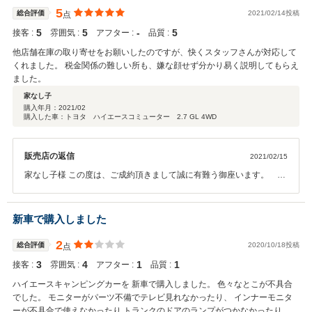
きますので、ご不明な点やご要望など御座いましたらお気軽にお申し
5
総合評価
2021/02/14投稿
点
付け下さい。 今後とも宜しくお願いいたします。
5
5
‐
5
接客 :
雰囲気 :
アフター :
品質 :
他店舗在庫の取り寄せをお願いしたのですが、快くスタッフさんが対応して
くれました。 税金関係の難しい所も、嫌な顔せず分かり易く説明してもらえ
ました。
家なし子
購入年月：
2021/02
購入した車：トヨタ ハイエースコミューター 2.7 GL 4WD
販売店の返信
2021/02/15
家なし子様 この度は、ご成約頂きまして誠に有難う御座います。 ま
たこのような高評価頂けて大変光栄に思います！ お車の事で、ご相談
やお困り事が御座いましたら、いつでもご連絡ください！ 納車まで、
お時間は掛かりますが楽しみにお待ちください。これからも宜しくお
新車で購入しました
願い致します。
2
総合評価
2020/10/18投稿
点
3
4
1
1
接客 :
雰囲気 :
アフター :
品質 :
ハイエースキャンピングカーを 新車で購入しました。 色々なとこが不具合
でした。 モニターがパーツ不備でテレビ見れなかったり、 インナーモニタ
ーが不具合で使えなかったり トランクのドアのランプがつかなかったり