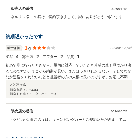
販売店の返信
2025/01/18
ネルリン様 この度はご契約頂きまして、誠にありがとうございます。
また、このような高い評価のクチコミを頂き、大変うれしく思いま
す。 ご納車後のアフターフォローの方もしっかりとご対応させて頂き
ますのでどうぞ宜しくお願い致します！
納期遅かったです
3
総合評価
2024/06/03投稿
点
4
2
2
1
接客 :
雰囲気 :
アフター :
品質 :
初めて見に行ったときから、親切に対応していただき希望の車も見つかり決
めたのですが、そこから納期が長い、またはっきりわからない、そしてなか
なか連絡をくれないなどと担当者の方の人柄は良いのですが、対応に不満が
つのりました。
パパちゃん
購入年月：
2024/03
購入した車：トヨタ ハイエース
販売店の返信
2024/06/05
パパちゃん様 この度は、キャンピングカーをご契約いただきまして誠
にありがとうございました。納車までお時間を頂いてしまい、また、
ご連絡が不十分で大変ご迷惑をおかけいたしまして申し訳ございませ
んでした。お車はお預かりいたしまして、現在作業を進めております