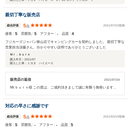
親切丁寧な販売店
5
総合評価
2021/07/23投稿
点
5
5
‐
4
接客 :
雰囲気 :
アフター :
品質 :
フジカーズジャパン狭山店でキャンピングカーを契約しました。 親切丁寧な
営業担当須藤さん、分かりやすい説明でありがとうございました
Ｍｒ．ｂｕｒｎ
購入年月：
2021/07
購入した車：トヨタ ハイエース
販売店の返信
2021/07/24
Mr.ｂｕｒｎ様 この度は、ご成約頂きまして誠に有難う御座います。
またこのような高評価、お褒めの言葉を頂けて大変嬉しく思います！
ご納車まで少々お待たせしてしまいますが、今後とも末永いお付き合
いを頂ければ幸いです。有難う御座いました。
対応の早さに感謝です
5
総合評価
2021/03/15投稿
点
5
‐
‐
5
接客 :
雰囲気 :
アフター :
品質 :