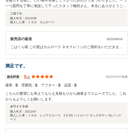
を購入する前に、いい条件を探して下さったおかげで見つかりました。一つ
します。
一つ質問を丁寧に筆談して下ったスタッフ橋田さん、本当にありがとうござ
いました。
こはくら
購入年月：
2022/08
購入した車：トヨタ カムロード
販売店の返信
2022/09/16
こはくら様 この度はカムロード ネオクレソンのご契約をいただきまし
て誠に有難うございました。 また、このような高評価の口コミをいた
だき大変嬉しく思います。重ねてお礼申し上げます。 ご納車までもう
少々お時間頂戴いたしますが、満足いただけるよう誠心誠意努めてま
満足です。
いりますので、 引き続き宜しくお願いいたします。
5
総合評価
2022/07/27投稿
点
5
5
5
5
接客 :
雰囲気 :
アフター :
品質 :
こちらの要望にも答えてもらえ見積もりから納車までスムーズでした。これ
からもよろしくお願いします。
ホワイトラボ
購入年月：
2022/07
購入した車：トヨタ レジアスエース 2.0 DX ハイルーフ ロングボディ GLパッケ
ージ