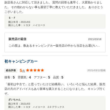
副店長さんに対応して頂きました。 質問の回答も素早く、大変助かりまし
た。 その他わからない事も親切丁寧に教えていただきました。 ありがとう
ございました。
Ｓ・Ｆ
購入年月：
2021/03
購入した車：トヨタ ハイエース
販売店の返信
2021/03/18
この度は、数あるキャンピングカー販売店の中から当店をお選びいた
だき、ご成約誠賜り誠に有難う御座いました。 重ねてこのような高
い評価を頂戴でき、感謝申し上げます。 ご納車まで引き続き宜しく
お願い致します。
初キャンピングカー
5
総合評価
2021/03/12投稿
点
5
4
5
5
接客 :
雰囲気 :
アフター :
品質 :
「最初は中古で」と思っていたけど結構高い。 いろいろと悩んだ結果、販売
店の方のアドバイスもあり新車を購入することになりました。 キャンプ行く
ぞ。
ざいちゃん
購入年月：
2021/03
購入した車：トヨタ ハイエース 2.0 デラックス