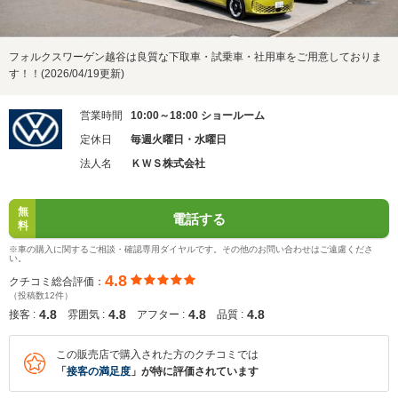
フォルクスワーゲン越谷は良質な下取車・試乗車・社用車をご用意しておりま
す！！(2026/04/19更新)
営業時間
10:00～18:00 ショールーム
定休日
毎週火曜日・水曜日
法人名
ＫＷＳ株式会社
無
電話する
料
※車の購入に関するご相談・確認専用ダイヤルです。その他のお問い合わせはご遠慮くださ
い。
4.8
クチコミ総合評価：
（投稿数12件）
4.8
4.8
4.8
4.8
接客 :
雰囲気 :
アフター :
品質 :
この販売店で購入された方のクチコミでは
「
接客の満足度
」が特に評価されています