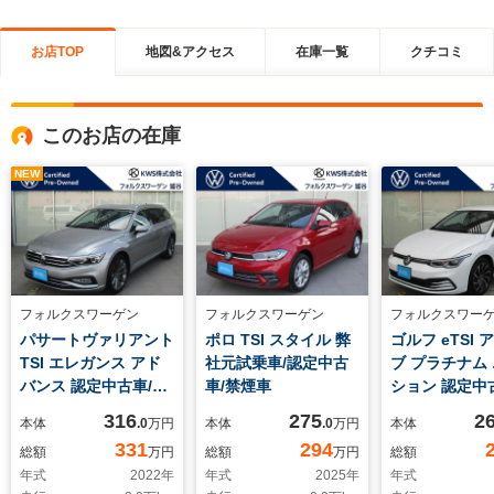
お店TOP
地図&アクセス
在庫一覧
クチコミ
このお店の在庫
NEW
フォルクスワーゲン
フォルクスワーゲン
フォルクスワー
パサートヴァリアント
ポロ TSI スタイル 弊
ゴルフ eTSI
TSI エレガンス アド
社元試乗車/認定中古
ブ プラチナム
バンス 認定中古車/ワ
車/禁煙車
ション 認定中
ンオーナー/禁煙車
ンオーナー/禁
316
275
2
本体
.0
万円
本体
.0
万円
本体
331
294
総額
万円
総額
万円
総額
年式
2022
年
年式
2025
年
年式