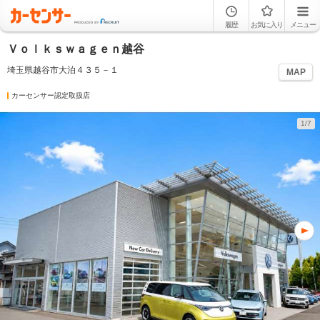
履歴
お気に入り
メニュー
Ｖｏｌｋｓｗａｇｅｎ越谷
埼玉県越谷市大泊４３５－１
MAP
カーセンサー認定取扱店
1/7