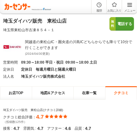
履歴
お気に入り
メニュー
埼玉ダイハツ販売 東松山店
無
電話する
料
埼玉県東松山市古凍８５４－１
関越道の東松山IC・圏央道の川島ICどちらからでも降りて10分で
行くことができます
(2024/04/30更新)
営業時間
09:30～18:00 平日・祝日 09:00～18:00 土日
定休日
定休日 毎週月曜日と隔週火曜日
法人名
埼玉ダイハツ販売株式会社
お店TOP
地図&アクセス
在庫一覧
クチコミ
埼玉ダイハツ販売 東松山店(クチコミ詳細)
4.7
クチコミ総合評価：
（投稿数125件）
4.7
4.7
4.6
4.7
接客 :
雰囲気 :
アフター :
品質 :