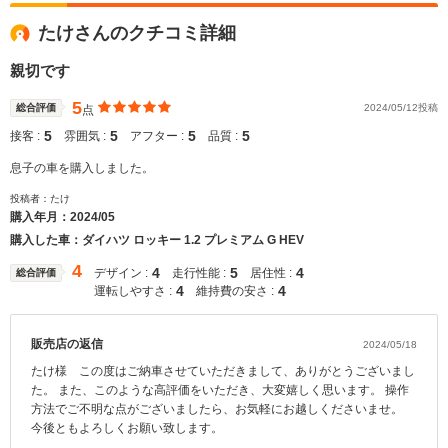
たけさんのクチコミ詳細
親切です
5
総合評価
2024/05/12投稿
点
5
5
5
5
接客 :
雰囲気 :
アフター :
品質 :
息子の車を購入しました。
投稿者：たけ
購入年月：
2024/05
購入した車：ダイハツ ロッキー 1.2 プレミアム G HEV
4
4
5
4
デザイン :
走行性能 :
居住性 :
総合評価
4
4
運転しやすさ :
維持費の安さ :
販売店の返信
2024/05/18
たけ様 この度はご納車させていただきまして、ありがとうございまし
た。 また、このような高評価をいただき、大変嬉しく思います。 操作
方法でご不明な点がございましたら、お気軽にお越しくださいませ。
今後ともよろしくお願い致します。