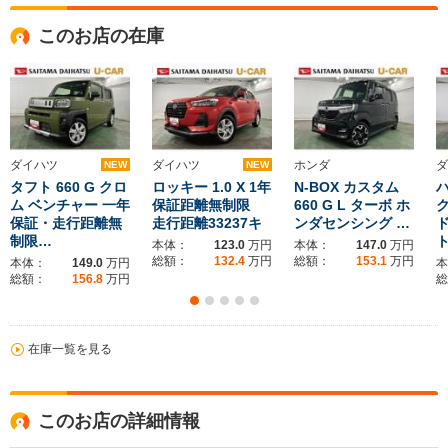
このお店の在庫
ダイハツ
ダイハツ
ホンダ
ダ
NEW
NEW
タフト 660 G クロ
ロッキー 1.0 X 1年
N-BOX カスタム
ム ベンチャー 一年
保証距離無制限
660 G L ターボ ホ
ク
保証・走行距離無
走行距離33237キ
ンダセンシング …
制限…
ト
本体：
123.0
万円
本体：
147.0
万円
総額：
132.4
万円
総額：
153.1
万円
本体：
149.0
万円
本
総額：
156.8
万円
総
在庫一覧を見る
このお店の詳細情報