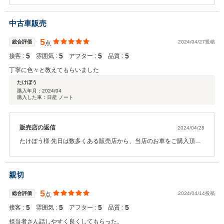
参ります。 今後共、お車の点検も併せてご案内させて頂きますので
末永く当社とのお付き合いを 宜しくお願い致します。
中古車販売
5
総合評価
2024/04/27投稿
点
5
5
5
5
接客 :
雰囲気 :
アフター :
品質 :
丁寧に色々と教えてもらいました
たけぼう
購入年月：
2024/04
購入した車：日産 ノート
販売店の返信
2024/04/28
たけぼう様 先日は数多くある販売店から、当店のお車をご購入頂き
まして誠にありがとうございます。 また、高評価いただけたこと大
変嬉しく思います。ご納車まで、もう少しお時間いただきますが、
精一杯準備しますので楽しみにお待ちいただければ幸いです。今後
親切
もどうぞよろしくお願いいたします。
5
総合評価
2024/04/14投稿
点
5
5
5
5
接客 :
雰囲気 :
アフター :
品質 :
担当者さん話しやすく良くしてもらった。