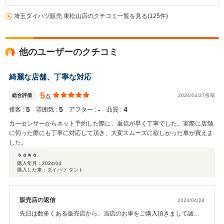
埼玉ダイハツ販売 東松山店のクチコミ一覧を見る(125件)
他のユーザーのクチコミ
綺麗な店舗、丁寧な対応
5
総合評価
2024/04/27投稿
点
5
5
‐
4
接客 :
雰囲気 :
アフター :
品質 :
カーセンサーからネット予約した際に、返信が早く丁寧でした。実際に店舗
に伺った際にも丁寧に対応して頂き、大変スムーズに欲しかった車が買えま
した。
ｓａｗａ
購入年月：
2024/04
購入した車：ダイハツ タント
販売店の返信
2024/04/28
先日は数多くある販売店から、当店のお車をご購入頂きまして誠に
ありがとうございます。 なるべく早くにご納車出来るように努めて