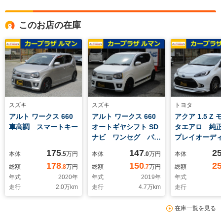
このお店の在庫
スズキ
スズキ
トヨタ
アルト ワークス 660
アルト ワークス 660
アクア 1.5 Z
車高調 スマートキー
オートギヤシフト SD
タエアロ 純
ナビ ワンセグ パド
プレイオーデ
ルシフト 車高調
ーフレザー
175
147
2
本体
.5
万円
本体
.0
万円
本体
ETC 全方位
178
150
2
総額
.8
万円
総額
.7
万円
総額
年式
2020
年
年式
2019
年
年式
走行
2.0
万km
走行
4.7
万km
走行
在庫一覧を見る