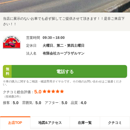
当店に展示のないお車でも必ず探してご提供させて頂きます！！是非ご来店下
さい！！
営業時間
09:30～18:00
定休日
火曜日、第二・第四土曜日
法人名
有限会社カープラザルマン
無
電話する
料
※車の購入に関するご相談・確認専用ダイヤルです。その他のお問い合わせはご遠慮くださ
い。
5.0
クチコミ総合評価：
（投稿数2件）
5.0
5.0
5.0
4.0
接客 :
雰囲気 :
アフター :
品質 :
お店TOP
地図&アクセス
在庫一覧
クチコミ