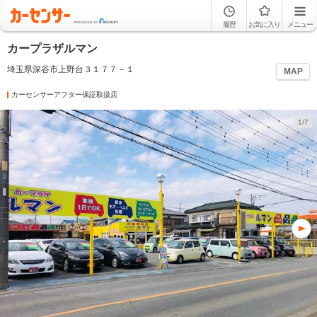
履歴
お気に入り
メニュー
カープラザルマン
埼玉県深谷市上野台３１７７－１
MAP
カーセンサーアフター保証取扱店
1/7