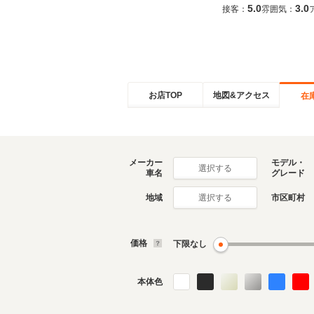
5.0
3.0
接客：
雰囲気：
お店TOP
地図&アクセス
在
メーカー
モデル・
選択する
車名
グレード
地域
市区町村
選択する
価格
下限なし
本体色