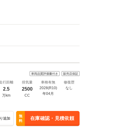
車両品質評価書付き
販売店保証
走行距離
排気量
車検有無
修復歴
2028(R10)
なし
2.5
2500
年04月
万km
CC
無
在庫確認・見積依頼
り追加
料