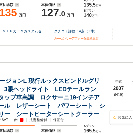
A
プラン
135.5
支払総額
本体価格
万円
135
127
B
プラン
.0
140
万円
万円
万円
） ＶＩＰカー＆カスタムセ
クチコミ評価：
4
点（
1
件）
カーセンサーアフター保証取扱店
0 バージョンL 現行ルックスピンドルグリ
年式
 3眼ヘッドライト LEDテールラン
2007
(H19)
タップ車高調 ロクサーニ19インチア
ール レザーシート パワーシート シ
リー シートヒーターシートクーラー
お気に入
6AT
赤
法定整備付
保証付
A
プラン
165.5
支払総額
本体価格
万円