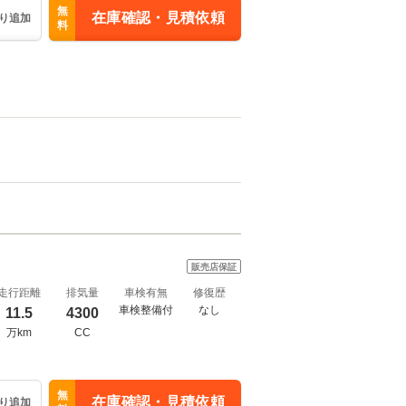
無
在庫確認・見積依頼
り追加
料
販売店保証
走行距離
排気量
車検有無
修復歴
車検整備付
なし
11.5
4300
万km
CC
無
在庫確認・見積依頼
り追加