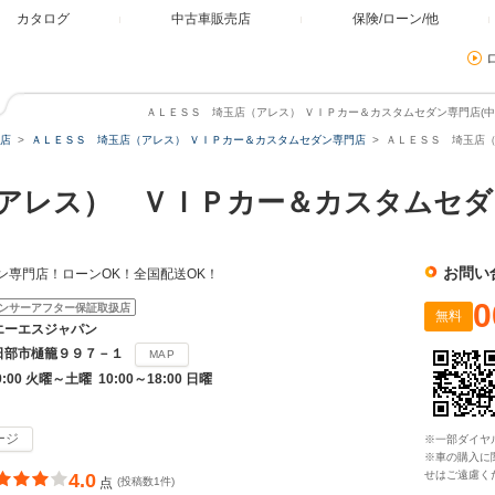
カタログ
中古車販売店
保険/ローン/他
ＡＬＥＳＳ 埼玉店（アレス） ＶＩＰカー＆カスタムセダン専門店(中古
店
ＡＬＥＳＳ 埼玉店（アレス） ＶＩＰカー＆カスタムセダン専門店
ＡＬＥＳＳ 埼玉店（
アレス） ＶＩＰカー＆カスタムセダ
お問い
ダン専門店！ローンOK！全国配送OK！
0
ンサーアフター保証取扱店
無料
エーエスジャパン
日部市樋籠９９７－１
MAP
9:00 火曜～土曜 10:00～18:00 日曜
ージ
※一部ダイヤ
※車の購入に
せはご遠慮く
4.0
点
(投稿数1件)