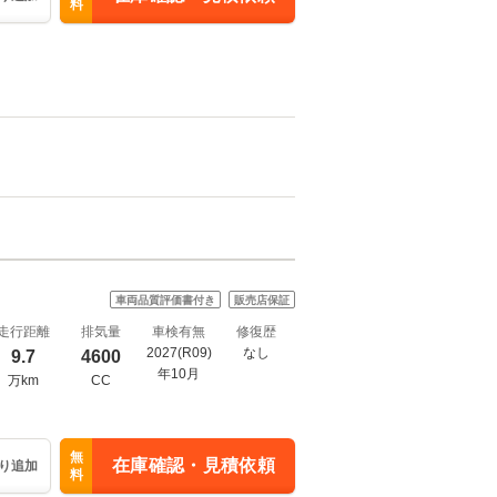
料
車両品質評価書付き
販売店保証
走行距離
排気量
車検有無
修復歴
2027(R09)
なし
9.7
4600
年10月
万km
CC
無
在庫確認・見積依頼
り追加
料