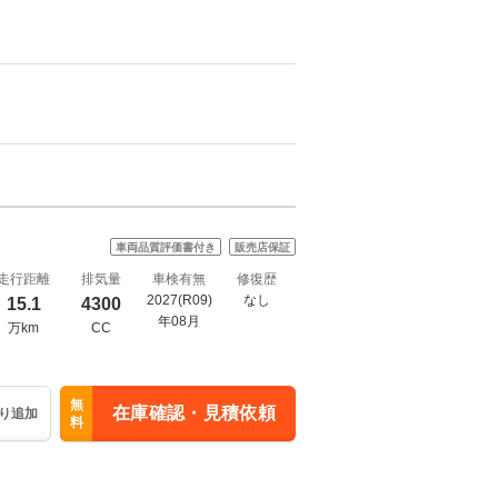
車両品質評価書付き
販売店保証
走行距離
排気量
車検有無
修復歴
2027(R09)
なし
15.1
4300
年08月
万km
CC
無
在庫確認・見積依頼
り追加
料