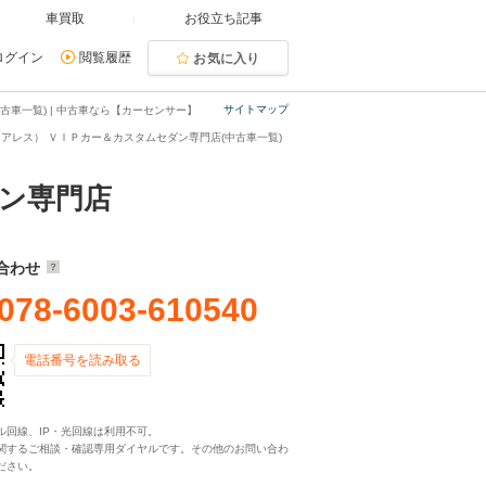
車買取
お役立ち記事
ログイン
閲覧履歴
お気に入り
サイトマップ
車一覧) | 中古車なら【カーセンサー】
アレス） ＶＩＰカー＆カスタムセダン専門店(中古車一覧)
ン専門店
合わせ
078-6003-610540
電話番号を読み取る
ル回線、IP・光回線は利用不可。
関するご相談・確認専用ダイヤルです。その他のお問い合わ
ださい。