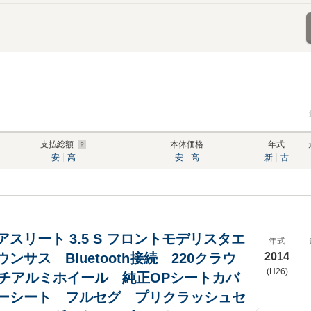
支払総額
本体価格
年式
安
高
安
高
新
古
スリート 3.5 S フロントモデリスタエ
年式
ンサス Bluetooth接続 220クラウ
2014
(H26)
ンチアルミホイール 純正OPシートカバ
ーシート フルセグ プリクラッシュセ