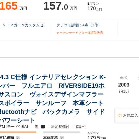
165
157
B
プラン
.0
170
万円
万円
万円
） ＶＩＰカー＆カスタムセ
クチコミ評価：
4
点（
1
件）
カーセンサーアフター保証取扱店
4.3 C仕様 インテリアセレクション K-
年式
バンパー フルエアロ RIVERSIDE19ホ
2003
(H15)
サスコン ヴォイスデザインマフラー
スポイラー サンルーフ 本革シート
luetoothナビ バックカメラ サイド
お気に入
パワーシート
アMTモード付6AT
黒
法定整備付
保証付
A
プラン
179.5
支払総額
本体価格
万円