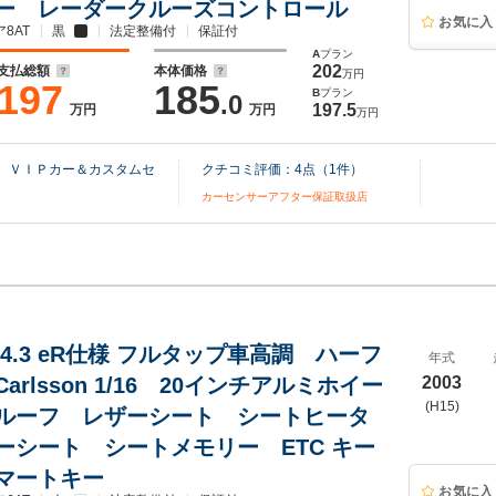
ー レーダークルーズコントロール
お気に入
8AT
黒
法定整備付
保証付
A
プラン
202
支払総額
本体価格
万円
197
185
B
プラン
.0
197.5
万円
万円
万円
） ＶＩＰカー＆カスタムセ
クチコミ評価：
4
点（
1
件）
カーセンサーアフター保証取扱店
4.3 eR仕様 フルタップ車高調 ハーフ
年式
arlsson 1/16 20インチアルミホイー
2003
(H15)
ルーフ レザーシート シートヒータ
ーシート シートメモリー ETC キー
マートキー
お気に入