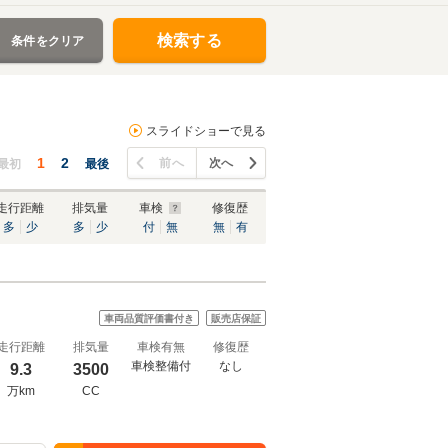
検索する
条件をクリア
スライドショーで見る
1
2
前へ
次へ
最初
最後
走行距離
排気量
車検
修復歴
多
少
多
少
付
無
無
有
車両品質評価書付き
販売店保証
走行距離
排気量
車検有無
修復歴
車検整備付
なし
9.3
3500
万km
CC