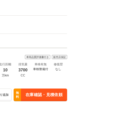
車両品質評価書付き
販売店保証
走行距離
排気量
車検有無
修復歴
車検整備付
なし
10
3700
万km
CC
無
在庫確認・見積依頼
り追加
料