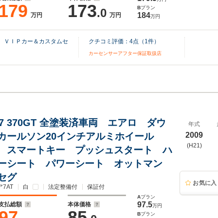
179
173
B
プラン
.0
184
万円
万円
万円
） ＶＩＰカー＆カスタムセ
クチコミ評価：
4
点（
1
件）
カーセンサーアフター保証取扱店
.7 370GT 全塗装済車両 エアロ ダウ
年式
カールソン20インチアルミホイール
2009
(H21)
 スマートキー プッシュスタート ハ
ーシート パワーシート オットマン
セグ
お気に入
7AT
白
法定整備付
保証付
A
プラン
97.5
支払総額
本体価格
万円
97
85
B
プラン