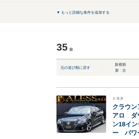
▼ もっと詳細な条件を追加する
35
台
NEW
NEW
新着順
元の並び順に戻す
新
古
トヨタ
クラウンア
アロ ダウ
ン18イ
ー パワ