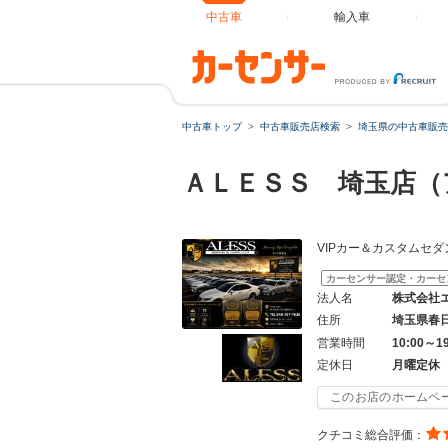
中古車
輸入車
中古車トップ
中古車販売店検索
埼玉県の中古車販売
ＡＬＥＳＳ 埼玉店（
VIPカー＆カスタムセ
カーセンサー認定・カーセ
法人名
株式会社
住所
埼玉県春
営業時間
10:00～1
定休日
月曜定休
このお店のホームペ
クチコミ総合評価：