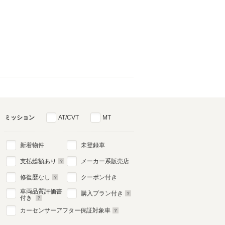
ミッション
AT/CVT
MT
新着物件
未登録車
支払総額あり
メーカー系販売店
修復歴なし
クーポン付き
車両品質評価書
購入プラン付き
付き
カーセンサーアフター保証対象車