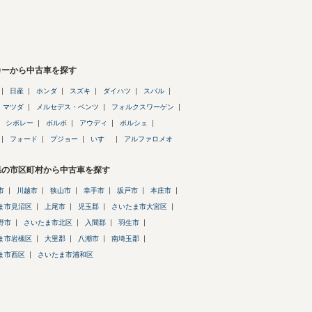
カーから中古車を探す
日産
ホンダ
スズキ
ダイハツ
スバル
マツダ
メルセデス・ベンツ
フォルクスワーゲン
シボレー
ボルボ
アウディ
ポルシェ
フォード
プジョー
いすゞ
アルファロメオ
県の市区町村から中古車を探す
市
川越市
狭山市
幸手市
坂戸市
本庄市
ま市見沼区
上尾市
児玉郡
さいたま市大宮区
野市
さいたま市北区
入間郡
羽生市
ま市岩槻区
大里郡
八潮市
南埼玉郡
ま市西区
さいたま市浦和区