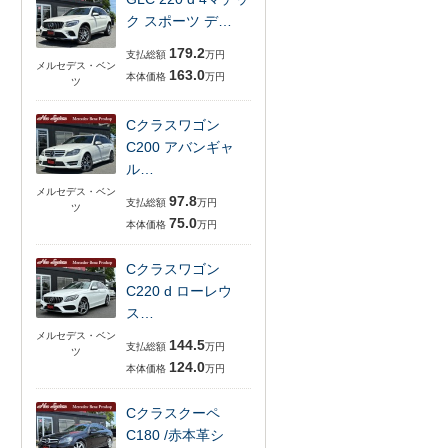
ク スポーツ デ…
179.2
支払総額
万円
メルセデス・ベン
163.0
本体価格
万円
ツ
Cクラスワゴン
C200 アバンギャ
ル…
メルセデス・ベン
97.8
支払総額
万円
ツ
75.0
本体価格
万円
Cクラスワゴン
C220 d ローレウ
ス…
メルセデス・ベン
144.5
支払総額
万円
ツ
124.0
本体価格
万円
Cクラスクーペ
C180 /赤本革シ