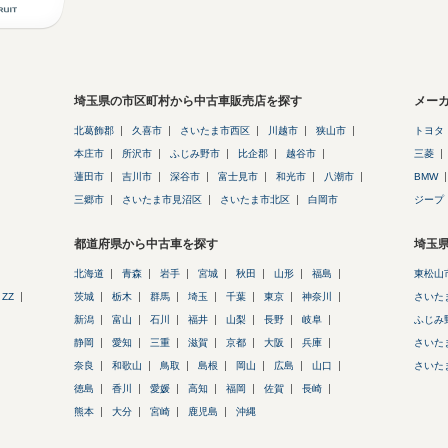
埼玉県の市区町村から中古車販売店を探す
メー
北葛飾郡
久喜市
さいたま市西区
川越市
狭山市
トヨタ
本庄市
所沢市
ふじみ野市
比企郡
越谷市
三菱
蓮田市
吉川市
深谷市
富士見市
和光市
八潮市
BMW
三郷市
さいたま市見沼区
さいたま市北区
白岡市
ジープ
都道府県から中古車を探す
埼玉
北海道
青森
岩手
宮城
秋田
山形
福島
東松山
ZZ
茨城
栃木
群馬
埼玉
千葉
東京
神奈川
さいた
新潟
富山
石川
福井
山梨
長野
岐阜
ふじみ
静岡
愛知
三重
滋賀
京都
大阪
兵庫
さいた
奈良
和歌山
鳥取
島根
岡山
広島
山口
さいた
徳島
香川
愛媛
高知
福岡
佐賀
長崎
熊本
大分
宮崎
鹿児島
沖縄