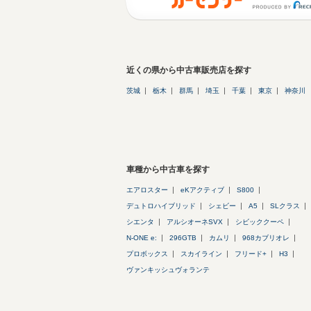
近くの県から中古車販売店を探す
茨城
栃木
群馬
埼玉
千葉
東京
神奈川
車種から中古車を探す
エアロスター
eKアクティブ
S800
デュトロハイブリッド
シェビー
A5
SLクラス
シエンタ
アルシオーネSVX
シビッククーペ
N-ONE e:
296GTB
カムリ
968カブリオレ
プロボックス
スカイライン
フリード+
H3
ヴァンキッシュヴォランテ