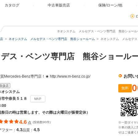
カタログ
中古車販売店
保険/ローン/他
ネオシステム メルセデス・ベンツ専門店 熊谷ショールーム
店
ネオシステム メルセデス・ベンツ専門店 熊谷ショールーム
ネオシステム メルセデス・
セデス・ベンツ専門店 熊谷ショー
お問い
edes-Benz専門店！★ http://www.m-benz.co.jp/
0
取扱店
無料
ネオシステム
谷市中奈良５１８
MAP
8:00
祝祭日の時は営業します、その際は火曜日が振替定休）
4.6
点
(投稿数90件)
※一部ダイヤ
※車の購入に
4.3
4.5
アフター：
品質：
せはご遠慮く