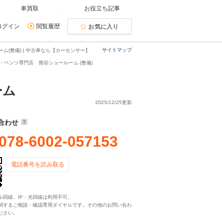
車買取
お役立ち記事
ログイン
閲覧履歴
お気に入り
サイトマップ
(整備) | 中古車なら【カーセンサー】
ベンツ専門店 熊谷ショールーム (整備)
ルーム
2025/12/25更新
合わせ
078-6002-057153
電話番号を読み取る
ル回線、IP・光回線は利用不可。
関するご相談・確認専用ダイヤルです。その他のお問い合わ
ださい。