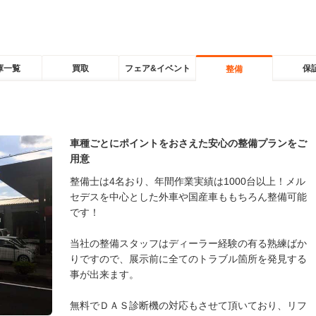
庫一覧
買取
フェア&イベント
保
整備
車種ごとにポイントをおさえた安心の整備プランをご
用意
整備士は4名おり、年間作業実績は1000台以上！メル
セデスを中心とした外車や国産車ももちろん整備可能
です！
当社の整備スタッフはディーラー経験の有る熟練ばか
りですので、展示前に全てのトラブル箇所を発見する
事が出来ます。
無料でＤＡＳ診断機の対応もさせて頂いており、リフ