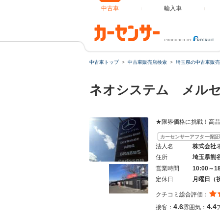
中古車
輸入車
中古車トップ
中古車販売店検索
埼玉県の中古車販売
ネオシステム メル
★限界価格に挑戦！高品質Merc
カーセンサーアフター保証
法人名
株式会社
住所
埼玉県熊
営業時間
10:00～1
定休日
月曜日（
クチコミ総合評価：
4.6
4.4
接客：
雰囲気：