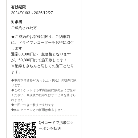
有効期限
2024/01/03～2026/12/27
対象者
ご成約された方
★ご成約のお客様に限り、ご納車前
に、ドライブレコーダーをお得に取付
します！
通常80,000円が一般価格となります
が、59,800円にて施工致します！
※配線もきちんと隠しての施工となり
ます。
◆車両本体価格20万円以上（税込）の物件に限
ります。
◆このチケットは必ず商談前に販売店にご提示
ください。商談後の提示ではサービスを受けら
れません。
◆一回につき一枚まで有効です。
◆他のクーポンとの併用は出来ません。
QRコードで携帯にク
ーポンを転送