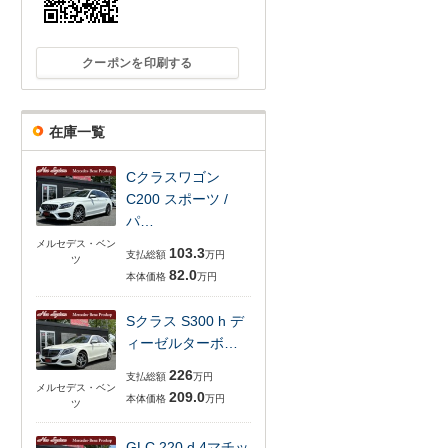
クーポンを印刷する
在庫一覧
Cクラスワゴン
C200 スポーツ /
パ…
メルセデス・ベン
103.3
支払総額
万円
ツ
82.0
本体価格
万円
Sクラス S300 h デ
ィーゼルターボ…
226
支払総額
万円
メルセデス・ベン
209.0
本体価格
万円
ツ
GLC 220 d 4マチッ