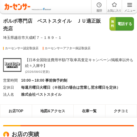
履歴
お気に入り
メニュー
ボルボ専門店 ベストスタイル ＪＵ適正販
無
電話する
料
売店
埼玉県越谷市大成町７－１８９－１
カーセンサー認定取扱店
カーセンサーアフター保証取扱店
【日本全国陸送費用半額/下取車高査定キャンペーン/掲載車以外も
続々入庫中】
(2026/08/02更新)
営業時間
10:00～18:00 事前御予約制
定休日
毎週月曜日火曜日（※祝日の場合は営業し翌水曜日を定休）
法人名
株式会社ベストスタイル
お店TOP
地図&アクセス
在庫一覧
クチコミ
お店の実績