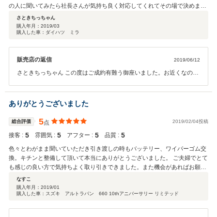
の人に聞いてみたら社長さんが気持ち良く対応してくれてその場で決めまし
た。社長さんの人柄を見ればそこに置いてある車両も質が良くて安いという
さときちっちゃん
のが分かります。何かの縁なので今後も色々と相談に乗ってください。
購入年月：
2019/03
購入した車：ダイハツ ミラ
販売店の返信
2019/06/12
さときちっちゃん この度はご成約有難う御座いました。お近くなので
何か分からない事でもありましたら何でもご相談に来て下さいね。今
後もお付き合い宜しくお願い致します。
ありがとうございました
5
総合評価
2019/02/04投稿
点
5
5
5
5
接客 :
雰囲気 :
アフター :
品質 :
色々とわがまま聞いていただき引き渡しの時もバッテリー、ワイパーゴム交
換。キチンと整備して頂いて本当にありがとうございました。 ご夫婦でとて
も感じの良い方で気持ちよく取り引きできました。また機会があればお願い
したいですね！本当にありがとうございました！
なすこ
購入年月：
2019/01
購入した車：スズキ アルトラパン 660 10thアニバーサリー リミテッド