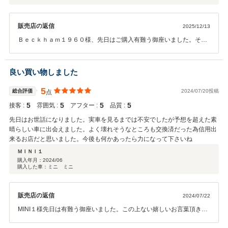
耗品交換やトラブルが発生しがちな箇所の追加整備をお願いしましたが、ク
ルマへの知見が無いとできないことです。 JCWは乗り心地は良いとは言え
販売店の返信
2025/12/13
ず、街中で走らせるにはオーバースペックなクルマですが、所有欲が満たさ
れ、乗っていて楽しいクルマです。 お店には引き続きメンテナンスやカスタ
Ｂｅｃｋｈａｍ１９６０様、先日はご購入有難う御座いました。そし
ムでお世話になろうと思っています。 残念ながら、お店のサービスメニュー
て嬉しいお言葉頂きまして感謝いたします。今後もメンテナンスや何
に鈑金塗装とタイヤの履き替えなどが無いので、アフターサービスの充実度
かお困り事が御座いましたらご相談下さいませ、出来る事は全力で対
を☆4つにしていますが、それ以外は満点です。
応させていただきます。有難う御座いました。
良い買い物しました
5
総合評価
2024/07/20投稿
点
5
5
5
5
接客 :
雰囲気 :
アフター :
品質 :
先日はお世話になりました。実車を見るまでは不安でしたが予想を超えた素
晴らしい車に出会えました。よく壊れそうなところも交換済だった為信用出
来るお店だと思いました。今後も何かあったら力になって下さいね
ＭＩＮＩ１
購入年月：
2024/06
購入した車：ミニ ミニ
販売店の返信
2024/07/22
MINI１様先日は有難う御座いました。この上ない嬉しいお言葉頂き有
難う御座います。勿論今後も出来る限りの事はやらさせていただきま