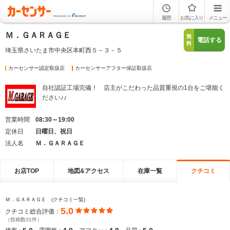
履歴
お気に入り
メニュー
Ｍ．ＧＡＲＡＧＥ
無
電話する
料
埼玉県さいたま市中央区本町西５－３－５
カーセンサー認定取扱店
カーセンサーアフター保証取扱店
自社認証工場完備！ 店主がこだわった品質重視の1台をご堪能く
ださい♪♪
営業時間
08:30～19:00
定休日
日曜日、祝日
法人名
Ｍ．ＧＡＲＡＧＥ
お店TOP
地図&アクセス
在庫一覧
クチコミ
Ｍ．ＧＡＲＡＧＥ (クチコミ一覧)
5.0
クチコミ総合評価：
（投稿数31件）