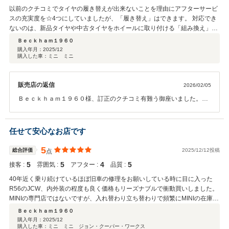
以前のクチコミでタイヤの履き替えが出来ないことを理由にアフターサービ
スの充実度を☆4つにしていましたが、「履き替え」はできます。 対応でき
ないのは、新品タイヤや中古タイヤをホイールに取り付ける「組み換え」の
方でした。この作業にはタイヤチェンジャーやバランサーが必要なためで
Ｂｅｃｋｈａｍ１９６０
す。 社長さんには口頭でお詫びしましたが、改めてお詫びと訂正をさせてい
購入年月：
2025/12
購入した車：ミニ ミニ
ただきます。
販売店の返信
2026/02/05
Ｂｅｃｋｈａｍ１９６０様、訂正のクチコミ有難う御座いました。今
後も宜しくお願い致します。
任せて安心なお店です
5
総合評価
2025/12/12投稿
点
5
5
4
5
接客 :
雰囲気 :
アフター :
品質 :
40年近く乗り続けているほぼ旧車の修理をお願いしている時に目に入った
R56のJCW、内外装の程度も良く価格もリーズナブルで衝動買いしました。
MINIの専門店ではないですが、入れ替わり立ち替わりで頻繁にMINIの在庫車
が並んでいます。販売数もメンテナンス実績も多いようです。販売だけでな
Ｂｅｃｋｈａｍ１９６０
く整備や修理も可能で、社長さんの人柄も含めて安心してクルマを任せられ
購入年月：
2025/12
購入した車：ミニ ミニ ジョン・クーパー・ワークス
るお店です。 JCWは販売時の車検整備に加えて、気持ちよく乗るために消