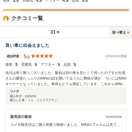
5.0
4.9
4.9
5.0
接客 :
雰囲気 :
アフター :
品質 :
クチコミ一覧
31
並べ替え
件
良い車に出会えました
5
総合評価
2026/05/01投稿
点
5
5
5
5
接客 :
雰囲気 :
アフター :
品質 :
先日は有り難うございました。最初は別の車を見たくて伺ったのですが社長
さんの愛情たっぷりのMINIの話を聞いてるうちに興味が湧き、ついにはMINI
オーナーとなっていました。車両もとても満足しています。これからMINIラ
イフ楽しみます。
コメダ
購入年月：
2026/03
購入した車：ミニ ミニクラブマン
販売店の返信
2026/05/08
コメダ様先日はご購入有難う御座いました。MINIのフォルムは見てい
るだけでもワクワクしますね、そんなカーライフを送っていただけた