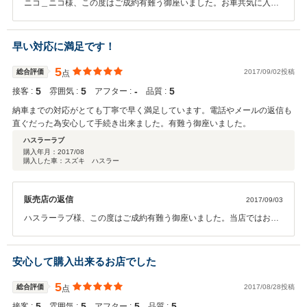
ニコ＿ニコ様、この度はご成約有難う御座いました。お車共気に入っ
ていただけて大変嬉しく思います。今後も些細な事でもご相談下さい
ませ。永いお付き合い宜しくお願い致します。
早い対応に満足です！
5
総合評価
2017/09/02投稿
点
5
5
‐
5
接客 :
雰囲気 :
アフター :
品質 :
納車までの対応がとても丁寧で早く満足しています。電話やメールの返信も
直ぐだった為安心して手続き出来ました。有難う御座いました。
ハスラーラブ
購入年月：
2017/08
購入した車：スズキ ハスラー
販売店の返信
2017/09/03
ハスラーラブ様、この度はご成約有難う御座いました。当店ではお客
様が購入したお車を早く乗りたい！と同じ気持ちで早く納車してあげ
たい！と常日頃から心がけています。それよりもハスラーラブ様が迅
速に手続きしていただいた結果ですのでこちらこそ有難う御座いまし
安心して購入出来るお店でした
た。今後のメンテナンスも少し距離はありますが出来る限り対応させ
ていただきますので宜しくお願い致します。
5
総合評価
2017/08/28投稿
点
5
5
5
5
接客 :
雰囲気 :
アフター :
品質 :