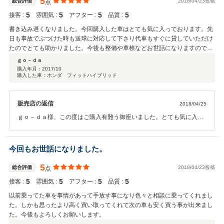
5
総合評価
2018/04/23投稿
点
5
5
5
5
接客 :
雰囲気 :
アフター :
品質 :
書き込み遅くなりました。今回購入した車はとても気に入っております。先
日も事故でぶつけた時も送球に対応して下さり代車もすぐに貸していただけ
たのでとても助かりました。今後も整備や車検などお世話になりますので宜
しくお願いします。
ｇｏ－ｄａ
購入年月：
2017/10
購入した車：ホンダ フィットハイブリッド
販売店の返信
2018/04/25
ｇｏ－ｄａ様、この度はご購入有難う御座いました。とても気に入っ
ていただけて嬉しく思います。お客様が困っている時は当店が全力で
サポートします！と言うのがうちのモットーです。今後も永いお付き
合い宜しくお願い致します。
今回もお世話になりました。
5
総合評価
2018/04/23投稿
点
5
5
5
5
接客 :
雰囲気 :
アフター :
品質 :
以前乗ってた車を事情があって手放す事になり色々と相談に乗ってくれまし
た。しかも思ったより高く買い取ってくれて次の車も安く買う事が出来まし
た。今後もよろしくお願いします。