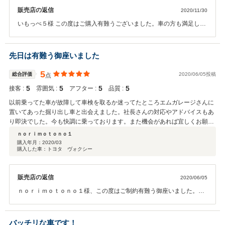
販売店の返信
2020/11/30
いもっぺ５様 この度はご購入有難うございました。車の方も満足して
いただけて良かったです。遠方でも安心してご購入出来る様今後も心
掛けてまいります。有難うございました。
先日は有難う御座いました
5
総合評価
2020/06/05投稿
点
5
5
5
5
接客 :
雰囲気 :
アフター :
品質 :
以前乗ってた車が故障して車検を取るか迷ってたところエムガレージさんに
置いてあった掘り出し車と出会えました。社長さんの対応やアドバイスもあ
り即決でした。今も快調に乗っております。また機会があれば宜しくお願い
します
ｎｏｒｉｍｏｔｏｎｏ１
購入年月：
2020/03
購入した車：トヨタ ヴォクシー
販売店の返信
2020/06/05
ｎｏｒｉｍｏｔｏｎｏ１様、この度はご制約有難う御座いました。当
店で購入されたのもタイミングや何よりもご縁だと思いますので今後
共宜しくお願いいたします。気持ち良いサービスの提供を心がけてま
いります。
バッチリな車です！