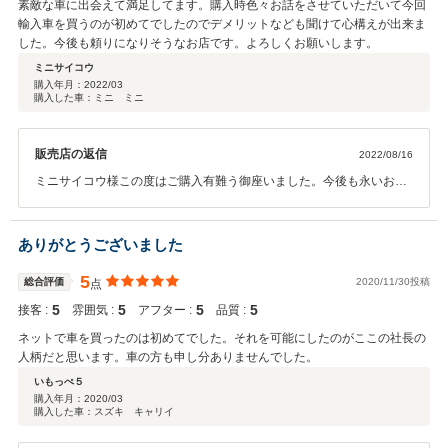
素敵な車に出会えて満足してます。購入時色々お話をさせていただいて今回
輸入車を買うのが初めてでしたのでデメリットなども聞けて心構えが出来ま
した。今後も頼りになりそうなお店です。よろしくお願いします。
ミニサイコウ
購入年月：
2022/03
購入した車：ミニ ミニ
販売店の返信
2022/08/16
ミニサイコウ様この度はご購入有難う御座いました。今後も永いお付
き合い宜しくお願い致します。オイル交換なども定期的に交換して下
さいね。お待ちしております。
ありがとうございました
5
総合評価
2020/11/30投稿
点
5
5
5
5
接客 :
雰囲気 :
アフター :
品質 :
ネットで車を買ったのは初めてでした。それを可能にしたのがここの社長の
人柄だと思います。車の方も申し分ありませんでした。
いもっぺ５
購入年月：
2020/03
購入した車：スズキ キャリイ