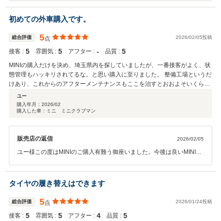
ら最高ですね。今後も宜しくお願い致します。
初めての外車購入です。
5
総合評価
2026/02/05投稿
点
5
5
‐
5
接客 :
雰囲気 :
アフター :
品質 :
MINIの購入だけを決め、埼玉県内を探していましたが、一番接客がよく、状
態管理もハッキリされてるな。と思い購入に至りました。 整備工場というだ
けあり、これからのアフターメンテナンスもここを治すとおおよそいくらく
らいかかると伝えていただいたので、今後も安心です。
ユー
購入年月：
2026/02
購入した車：ミニ ミニクラブマン
販売店の返信
2026/02/05
ユー様この度はMINIのご購入有難う御座いました。今後は良いMINIラ
イフを送っていただけるよう全力でサポートしていけたらと思いま
す。
タイヤの履き替えはできます
5
総合評価
2026/01/24投稿
点
5
5
4
5
接客 :
雰囲気 :
アフター :
品質 :