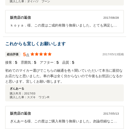
購入した車：ダイハツ ブーン
販売店の返信
2017/08/28
ｋｏｙａ．様、この度はご成約有難う御座いました。とても満足して
いただいて良かったです。今後のメンテナンスも是非宜しくお願い致
します。
これからも宜しくお願いします
5
総合評価
2017/05/13投稿
点
5
5
5
5
接客 :
雰囲気 :
アフター :
品質 :
初めてのマイカー選びでこちらの融通を色々聞いていただいて本当に親切な
お店だなと思いました。車の事は全く分からないので今後もお世話になるか
と思います。宜しくお願い致します。
ぎんあーる
購入年月：
2017/03
購入した車：スズキ ワゴンR
販売店の返信
2017/05/13
ぎんあーる様、この度はご購入有難う御座いました。勿論些細なこと
でも良いのでご相談下さいね。こちらこそ今後も宜しくお願い致しま