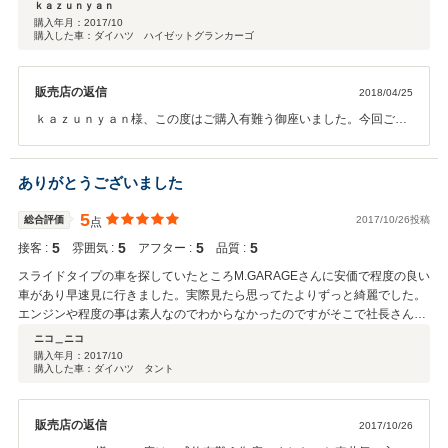
ｋａｚｕｎｙａｎ
購入年月：
2017/10
購入した車：ダイハツ ハイゼットグランカーゴ
販売店の返信
2018/04/25
ｋａｚｕｎｙａｎ様、この度はご購入有難う御座いました。今回ご購
入いただいたお車愛着が沸くと良いですね。永く乗ってくれることと
思います。お近くなのでまたオイル交換などお越し下さいね。
ありがとうございました
5
総合評価
2017/10/26投稿
点
5
5
5
5
接客 :
雰囲気 :
アフター :
品質 :
スライドタイプの車を探していたところM.GARAGEさんに安価で程度の良い
車があり早速見に行きました。実際見たら思ってたよりずっと綺麗でした。
エンジンや程度の事は素人なのでわからなかったのですがそこで社長さんに
丁寧に教えていただきました。それよりも人間性の方でここのお店だったら
ニコ＿ニコ
変な物はおいてないと感じ購入を決断しました。大事に乗りたいので今後も
購入年月：
2017/10
購入した車：ダイハツ タント
宜しくお願いします。
販売店の返信
2017/10/26