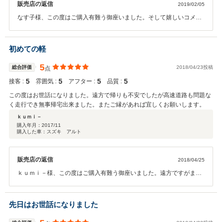
販売店の返信
2019/02/05
なす子様、この度はご購入有難う御座いました。そして嬉しいコメン
ト有難う御座いました。ただ今心地よい喜びに浸っております。少々
遠方ですがまた機会が御座いましたら是非よろしくお願い致します。
初めての軽
5
総合評価
2018/04/23投稿
点
5
5
5
5
接客 :
雰囲気 :
アフター :
品質 :
この度はお世話になりました。遠方で帰りも不安でしたが高速道路も問題な
く走行でき無事帰宅出来ました。またご縁があれば宜しくお願いします。
ｋｕｍｉ－
購入年月：
2017/11
購入した車：スズキ アルト
販売店の返信
2018/04/25
ｋｕｍｉ－様、この度はご購入有難う御座いました。遠方ですがまた
ご縁がありましたらこちらこそ宜しくお願い致します。
先日はお世話になりました