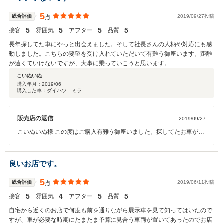
5
総合評価
2019/09/27投稿
点
5
5
5
5
接客 :
雰囲気 :
アフター :
品質 :
長年探してた車にやっと出会えました。そして社長さんの人柄や対応にも感
動しました。こちらの要望を受け入れていただいて有難う御座います。距離
が遠くていけないですが、大事に乗っていこうと思います。
こいぬいぬ
購入年月：
2019/06
購入した車：ダイハツ ミラ
販売店の返信
2019/09/27
こいぬいぬ様 この度はご購入有難う御座いました。探してたお車が見
つかって良かったです。今後もご来店は難しいと思いますが、些細な
事でもご相談には乗れるかと思いますので宜しくお願い致します。
良いお店です。
5
総合評価
2019/06/11投稿
点
5
4
5
5
接客 :
雰囲気 :
アフター :
品質 :
自宅から近くのお店で何度も前を通りながら展示車を見て知ってはいたので
すが、車が必要な時期にたまたま予算に見合う車両が置いてあったのでお店