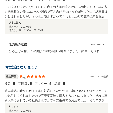
この度はお世話になりました。店主の人柄の良さがにじみ出ており、車の方
も納車整備の際にエンジン関係で不具合が見つかって修理したので納車日は
少し遅れましたが、ちゃんと隠さず言ってくれましたので信頼出来るお店だ
と思いました。年数、距離経っている車なので今後も安心してメンテナンス
ひろ＿ぽん
に出そうと思います。
購入年月：
2017/08
購入した車：スズキ ワゴンR
販売店の返信
2017/08/28
ひろ＿ぽん様、この度はご成約有難う御座いました。納車日も遅れて
しまい申し訳有りませんでした。今後のメンテも更に安心して出して
いただけるよう精進してまいりますので今後共永いお付き合い宜しく
お願い致します。
お世話になりました
5
総合評価
2017/08/28投稿
点
5
5
5
5
接客 :
雰囲気 :
アフター :
品質 :
現車確認の時から色々丁寧に対応していただき、車についても細かいとこま
で説明してくれましたので不安要素無く購入することにしました。それに車
を大事にされている社長さんでとても交換持てるお店でした。またアフター
メンテも宜しくお願いします。
ｋｏｙａ．
購入年月：
2017/08