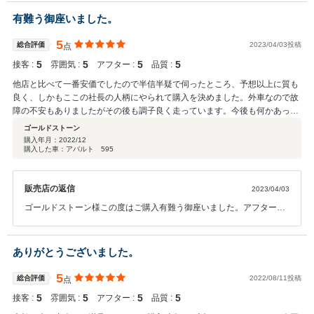
す。宜しくお願い致します。
有難う御座いました。
5
総合評価
2023/04/03投稿
点
5
5
5
5
接客 :
雰囲気 :
アフター :
品質 :
他店と比べて一番安価でしたので半信半疑で伺ったところ、予想以上に質も
良く、しかもここの社長の人柄にやられて購入を決めました。外車なので故
障の不安もありましたがその後も調子良く走っています。今後も何かあった
ら相談させてください。
ゴールドストーン
購入年月：
2022/12
購入した車：アバルト 595
販売店の返信
2023/04/03
ゴールドストーン様この度はご購入有難う御座いました。アフター保
証の方がお付け出来ない車両でしたが今後も出来る限りの対応をさせ
ていただきますので永いお付き合い宜しくお願い致します。
ありがとうございました。
5
総合評価
2022/08/11投稿
点
5
5
5
5
接客 :
雰囲気 :
アフター :
品質 :