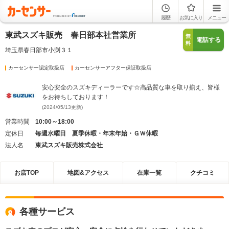
履歴
お気に入り
メニュー
東武スズキ販売 春日部本社営業所
無
電話する
料
埼玉県春日部市小渕３１
カーセンサー認定取扱店
カーセンサーアフター保証取扱店
安心安全のスズキディーラーです☆高品質な車を取り揃え、皆様
をお待ちしております！
(2024/05/13更新)
営業時間
10:00～18:00
定休日
毎週水曜日 夏季休暇・年末年始・ＧＷ休暇
法人名
東武スズキ販売株式会社
お店TOP
地図&アクセス
在庫一覧
クチコミ
各種サービス