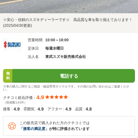
☆安心・信頼のスズキディーラーです☆ 高品質な車を取り揃えております！
(2025/04/30更新)
営業時間
10:00～18:00
定休日
毎週水曜日
法人名
東武スズキ販売株式会社
無
電話する
料
※車の購入に関するご相談・確認専用ダイヤルです。その他のお問い合わせはご遠慮くださ
い。
4.9
クチコミ総合評価：
（投稿数143件）
4.9
4.9
4.9
4.8
接客 :
雰囲気 :
アフター :
品質 :
この販売店で購入された方のクチコミでは
「
接客の満足度
」が特に評価されています