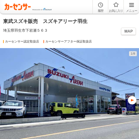
履歴
お気に入り
メニュー
東武スズキ販売 スズキアリーナ羽生
埼玉県羽生市下岩瀬５６３
MAP
カーセンサー認定取扱店
カーセンサーアフター保証取扱店
1/8