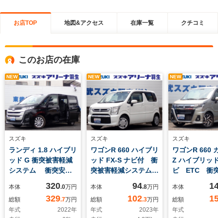
お店TOP
地図&アクセス
在庫一覧
クチコミ
このお店の在庫
NEW
NEW
NEW
スズキ
スズキ
スズキ
ランディ 1.8 ハイブリ
ワゴンR 660 ハイブリ
ワゴンR 660
ッド G 衝突被害軽減
ッド FX-S ナビ付 衝
Z ハイブリッド
システム 衝突安全
突被害軽減システム
ビ ETC 衝
ボディ レーンアシス
衝突安全ボディ レ
レーキ 衝突
320
94
1
本体
.0
万円
本体
.8
万円
本体
ト 寒冷地仕様 盗
ーンアシスト クリ
ィ クリアラ
329
102
1
総額
.7
万円
総額
.3
万円
総額
難防止システム キ
アランスソナー 盗難
ー 盗難防止
年式
2022
年
年式
2023
年
年式
ーレスエントリー ス
防止システム キー
ム レーンア