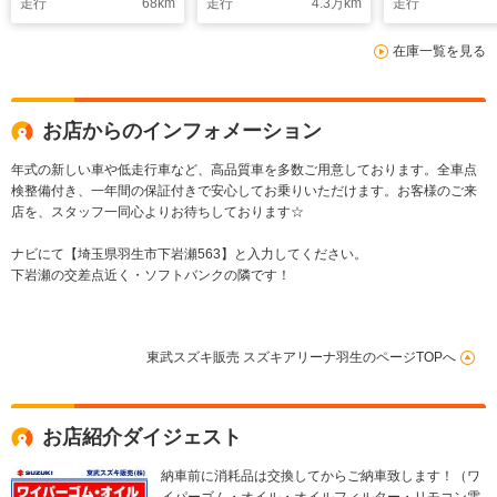
走行
68
km
走行
4.3
万km
走行
マートキー 3列シー
レスエントリー スマ
キーレスエン
ト ウォークスル
ートキー アイドリン
スマートキー
在庫一覧を見る
ー フルフラット シ
グストップ ベンチシ
リングストッ
ートヒーター
ート フルフラット
トヒーター 
ット ベンチ
お店からのインフォメーション
年式の新しい車や低走行車など、高品質車を多数ご用意しております。全車点
検整備付き、一年間の保証付きで安心してお乗りいただけます。お客様のご来
店を、スタッフ一同心よりお待ちしております☆
ナビにて【埼玉県羽生市下岩瀬563】と入力してください。
下岩瀬の交差点近く・ソフトバンクの隣です！
東武スズキ販売 スズキアリーナ羽生のページTOPへ
お店紹介ダイジェスト
納車前に消耗品は交換してからご納車致します！（ワ