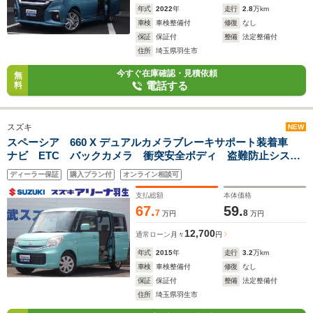
年式
2022
年
走行
2.8
万km
車検
車検整備付
修復
なし
保証
保証付
整備
法定整備付
住所
埼玉県羽生市
今すぐ在庫確認・見積依頼
無
電話する
料
スズキ
NEW
スペーシア 660 X デュアルカメラブレーキサポート装着車
ナビ ETC バックカメラ 衝突安全ボディ 盗難防止システ
ム キーレスエントリー スマートキー アイドリングストッ
ディーラー保証
購入プラン付
オンライン相談可
プ ベンチシート シートヒーター フルフラット パワーウ
インドウ パワーステアリング
支払総額
本体価格
67.
59.
7
8
万円
万円
12,700
通常ローン
月々
円
年式
2015
年
走行
3.2
万km
車検
車検整備付
修復
なし
保証
保証付
整備
法定整備付
住所
埼玉県羽生市