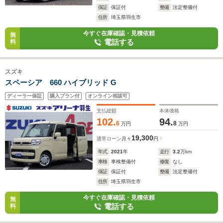
保証
保証付
整備
法定整備付
住所
埼玉県羽生市
今すぐ在庫確認・見積依頼
無
電話する
料
スズキ
スペーシア 660 ハイブリッド G
ディーラー保証
購入プラン付
オンライン相談可
支払総額
本体価格
102.
94.
6
8
万円
万円
19,300
通常ローン
月々
円
年式
2021
年
走行
3.2
万km
車検
車検整備付
修復
なし
保証
保証付
整備
法定整備付
住所
埼玉県羽生市
今すぐ在庫確認・見積依頼
無
電話する
料