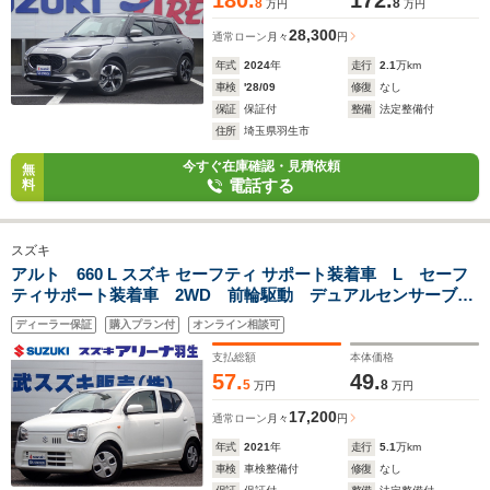
180.
172.
8
8
万円
万円
28,300
通常ローン
月々
円
年式
2024
年
走行
2.1
万km
車検
'28/09
修復
なし
保証
保証付
整備
法定整備付
住所
埼玉県羽生市
今すぐ在庫確認・見積依頼
無
電話する
料
スズキ
アルト 660 L スズキ セーフティ サポート装着車 L セーフ
ティサポート装着車 2WD 前輪駆動 デュアルセンサーブレ
ーキサポート
ディーラー保証
購入プラン付
オンライン相談可
支払総額
本体価格
57.
49.
5
8
万円
万円
17,200
通常ローン
月々
円
年式
2021
年
走行
5.1
万km
車検
車検整備付
修復
なし