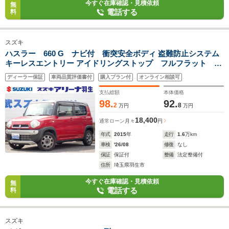
今すぐ在庫確認・見積依頼
無
電話する
料
スズキ
ハスラー 660 G ナビ付 衝突安全ボディ 盗難防止システム
キーレスエントリー アイドリングストップ フルフラット シ
ートヒーター エアコン パワーステアリング パワーウィンドウ
ディーラー保証
車両品質評価書付
購入プラン付
オンライン相談可
運転席エアバッグ 助手席エアバッグ
支払総額
本体価格
98.
92.
2
8
万円
万円
18,400
通常ローン
月々
円
年式
2015
年
走行
1.6
万km
車検
'26/08
修復
なし
保証
保証付
整備
法定整備付
住所
埼玉県羽生市
今すぐ在庫確認・見積依頼
無
電話する
料
スズキ