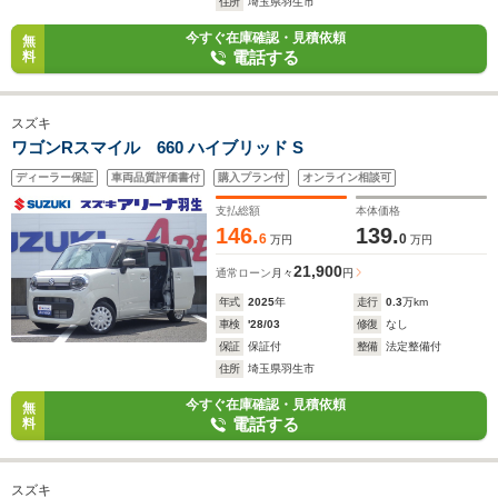
住所
埼玉県羽生市
今すぐ在庫確認・見積依頼
無
電話する
料
スズキ
ワゴンRスマイル 660 ハイブリッド S
ディーラー保証
車両品質評価書付
購入プラン付
オンライン相談可
支払総額
本体価格
146.
139.
6
0
万円
万円
21,900
通常ローン
月々
円
年式
2025
年
走行
0.3
万km
車検
'28/03
修復
なし
保証
保証付
整備
法定整備付
住所
埼玉県羽生市
今すぐ在庫確認・見積依頼
無
電話する
料
スズキ