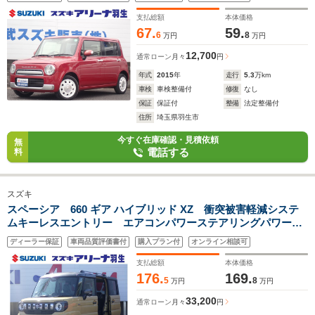
チシート フルフラット CD エアコン パワーステアリ
ング パワーウィンドウ
支払総額
本体価格
67.
59.
6
8
万円
万円
12,700
通常ローン
月々
円
年式
2015
年
走行
5.3
万km
車検
車検整備付
修復
なし
保証
保証付
整備
法定整備付
住所
埼玉県羽生市
今すぐ在庫確認・見積依頼
無
電話する
料
スズキ
スペーシア 660 ギア ハイブリッド XZ 衝突被害軽減システ
ムキーレスエントリー エアコンパワーステアリングパワーウ
ィンドウ 運転席エアバッグ ABS ステアリングオーディオ
ディーラー保証
車両品質評価書付
購入プラン付
オンライン相談可
スイッチ クルーズコントロールスイッチ アイドリングスト
ップ
支払総額
本体価格
176.
169.
5
8
万円
万円
33,200
通常ローン
月々
円