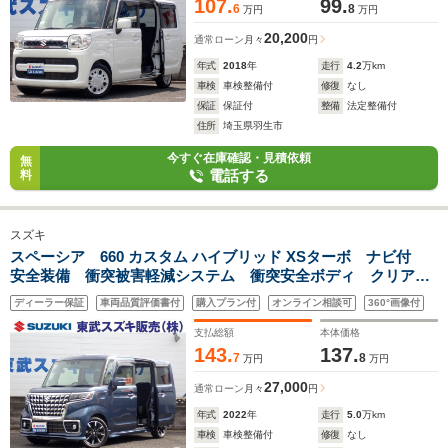
107.
99.
6
8
万円
万円
20,200
通常ローン
月々
円
年式
2018
年
走行
4.2
万km
車検
車検整備付
修復
なし
保証
保証付
整備
法定整備付
住所
埼玉県羽生市
今すぐ在庫確認・見積依頼
無
電話する
料
スズキ
スペーシア 660 カスタム ハイブリッド XSターボ ナビ付
安全装備 衝突被害軽減システム 衝突安全ボディ クリアラ
ンスソナー レーンアシスト キーレスエントリー スマート
ディーラー保証
車両品質評価書付
購入プラン付
オンライン相談可
360°画像付
キー アイドリングストップ フルフラット ベンチシート
シートヒーター
支払総額
本体価格
143.
137.
7
8
万円
万円
27,000
通常ローン
月々
円
年式
2022
年
走行
5.0
万km
車検
車検整備付
修復
なし