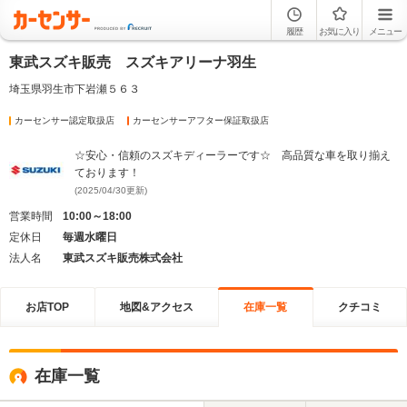
履歴
お気に入り
メニュー
東武スズキ販売 スズキアリーナ羽生
埼玉県羽生市下岩瀬５６３
カーセンサー認定取扱店
カーセンサーアフター保証取扱店
☆安心・信頼のスズキディーラーです☆ 高品質な車を取り揃え
ております！
(2025/04/30更新)
営業時間
10:00～18:00
定休日
毎週水曜日
法人名
東武スズキ販売株式会社
お店TOP
地図&アクセス
在庫一覧
クチコミ
在庫一覧