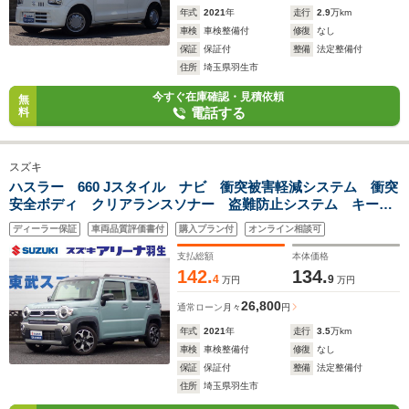
年式
2021
年
走行
2.9
万km
車検
車検整備付
修復
なし
保証
保証付
整備
法定整備付
住所
埼玉県羽生市
今すぐ在庫確認・見積依頼
無
電話する
料
スズキ
ハスラー 660 Jスタイル ナビ 衝突被害軽減システム 衝突
安全ボディ クリアランスソナー 盗難防止システム キーレ
スエントリー スマートキー アイドリングストップ フルフ
ディーラー保証
車両品質評価書付
購入プラン付
オンライン相談可
ラット シートヒーター プッシュスタートスイッチ
支払総額
本体価格
142.
134.
4
9
万円
万円
26,800
通常ローン
月々
円
年式
2021
年
走行
3.5
万km
車検
車検整備付
修復
なし
保証
保証付
整備
法定整備付
住所
埼玉県羽生市