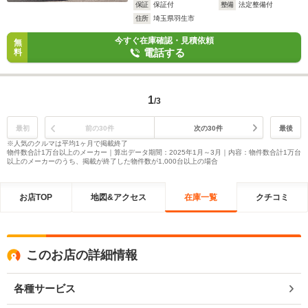
保証
保証付
整備
法定整備付
住所
埼玉県羽生市
今すぐ在庫確認・見積依頼
無
電話する
料
1
/3
最初
前の30件
次の30件
最後
※人気のクルマは平均1ヶ月で掲載終了
物件数合計1万台以上のメーカー｜算出データ期間：2025年1月～3月｜内容：物件数合計1万台
以上のメーカーのうち、掲載が終了した物件数が1,000台以上の場合
お店TOP
地図&アクセス
在庫一覧
クチコミ
このお店の詳細情報
各種サービス