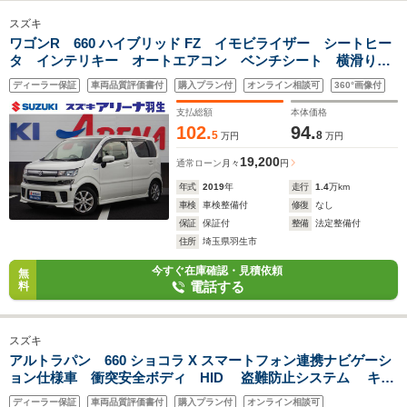
スズキ
ワゴンR 660 ハイブリッド FZ イモビライザー シートヒー
タ インテリキー オートエアコン ベンチシート 横滑り防
止 運転席エアバッグ ABS キーフリー パワーウィンド
ディーラー保証
車両品質評価書付
購入プラン付
オンライン相談可
360°画像付
ウ パワーステアリング 衝突安全ボディ フルフラット
支払総額
本体価格
102.
94.
5
8
万円
万円
19,200
通常ローン
月々
円
年式
2019
年
走行
1.4
万km
車検
車検整備付
修復
なし
保証
保証付
整備
法定整備付
住所
埼玉県羽生市
今すぐ在庫確認・見積依頼
無
電話する
料
スズキ
アルトラパン 660 ショコラ X スマートフォン連携ナビゲーシ
ョン仕様車 衝突安全ボディ HID 盗難防止システム キー
レスエントリー スマートキー アイドリングストップ ベン
ディーラー保証
車両品質評価書付
購入プラン付
オンライン相談可