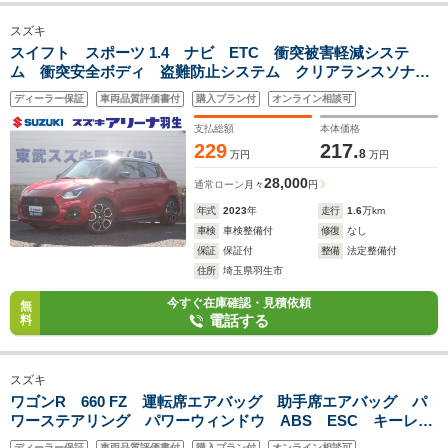
スズキ
スイフト スポーツ 1.4 ナビ ETC 衝突被害軽減システ
ム 衝突安全ボディ 盗難防止システム クリアランスソナ
ー キーレスエントリー スマートキー レーンアシスト シ
ディーラー保証
車両品質評価書付
購入プラン付
オンライン相談可
ートヒーター プッシュスタートスイッチ
支払総額
本体価格
229
217.
8
万円
万円
28,000
通常ローン
月々
円
年式
2023
年
走行
1.6
万km
車検
車検整備付
修復
なし
保証
保証付
整備
法定整備付
住所
埼玉県羽生市
今すぐ在庫確認・見積依頼
無
電話する
料
スズキ
ワゴンR 660 FZ 運転席エアバッグ 助手席エアバッグ パ
ワーステアリング パワーウィンドウ ABS ESC キーレス
エントリー スマートキー アイドリングストップ ベンチシ
ディーラー保証
車両品質評価書付
購入プラン付
オンライン相談可