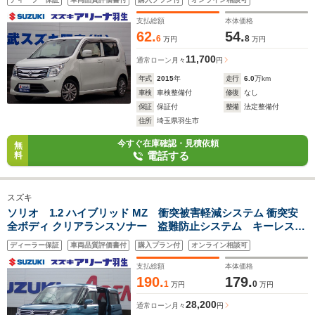
ート フルフラット シートヒーター
支払総額
本体価格
62.
54.
6
8
万円
万円
11,700
通常ローン
月々
円
年式
2015
年
走行
6.0
万km
車検
車検整備付
修復
なし
保証
保証付
整備
法定整備付
住所
埼玉県羽生市
今すぐ在庫確認・見積依頼
無
電話する
料
スズキ
ソリオ 1.2 ハイブリッド MZ 衝突被害軽減システム 衝突安
全ボディ クリアランスソナー 盗難防止システム キーレスエ
ントリー スマートキー アイドリングストップ フルフラッ
ディーラー保証
車両品質評価書付
購入プラン付
オンライン相談可
ト ウォークスルー シートヒーター エアコン
支払総額
本体価格
190.
179.
1
0
万円
万円
28,200
通常ローン
月々
円