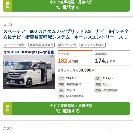
今すぐ在庫確認・見積依頼
無
電話する
料
スズキ
スペーシア 660 カスタム ハイブリッド XS ナビ 9インチ全
方位ナビ 衝突被害軽減システム キーレスエントリー スマ
ートキー プッシュスタートスイッチ オートエアコン シー
ディーラー保証
車両品質評価書付
購入プラン付
オンライン相談可
トヒーター フルフラット ロールサンシェード スリムサー
キュレーター
支払総額
本体価格
182.
174.
4
8
万円
万円
30,500
通常ローン
月々
円
年式
2024
年
走行
2.2
万km
車検
車検整備付
修復
なし
保証
保証付
整備
法定整備付
住所
埼玉県羽生市
今すぐ在庫確認・見積依頼
無
電話する
料
スズキ