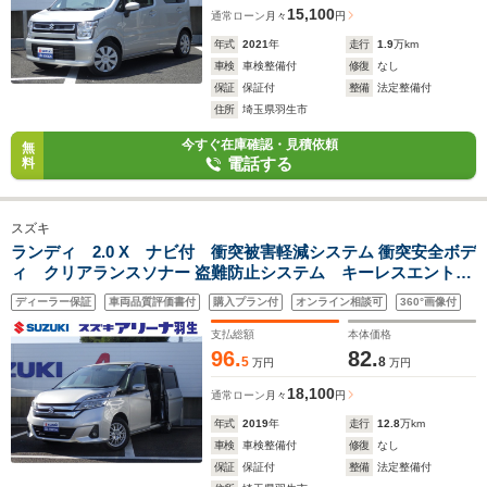
15,100
通常ローン
月々
円
年式
2021
年
走行
1.9
万km
車検
車検整備付
修復
なし
保証
保証付
整備
法定整備付
住所
埼玉県羽生市
今すぐ在庫確認・見積依頼
無
電話する
料
スズキ
ランディ 2.0 X ナビ付 衝突被害軽減システム 衝突安全ボデ
ィ クリアランスソナー 盗難防止システム キーレスエントリ
ー スマートキー アイドリングストップ ウォークスルー 3列シ
ディーラー保証
車両品質評価書付
購入プラン付
オンライン相談可
360°画像付
ート フロントカメラ サイドカメラ
支払総額
本体価格
96.
82.
5
8
万円
万円
18,100
通常ローン
月々
円
年式
2019
年
走行
12.8
万km
車検
車検整備付
修復
なし
保証
保証付
整備
法定整備付