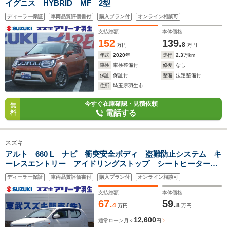
イグニス HYBRID MF 2型
ディーラー保証
車両品質評価書付
購入プラン付
オンライン相談可
支払総額
本体価格
152
139.
8
万円
万円
年式
2020
年
走行
2.3
万km
車検
車検整備付
修復
なし
保証
保証付
整備
法定整備付
住所
埼玉県羽生市
今すぐ在庫確認・見積依頼
無
電話する
料
スズキ
アルト 660 L ナビ 衝突安全ボディ 盗難防止システム キ
ーレスエントリー アイドリングストップ シートヒーター
CD パワーウィンドウ パワーステアリング エアコン
ディーラー保証
車両品質評価書付
購入プラン付
オンライン相談可
ABS ESC ドアバイザー ドライブレコーダー
支払総額
本体価格
67.
59.
4
8
万円
万円
12,600
通常ローン
月々
円