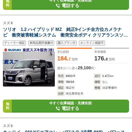
今すぐ在庫確認・見積依頼
無
電話する
料
スズキ
ソリオ 1.2 ハイブリッド MZ 純正9インチ全方位カメラナ
ビ 衝突被害軽減システム 衝突安全ボディ クリアランスソナ
ー 盗難防止システム キーレスエントリー スマートキー アイド
ディーラー保証
車両品質評価書付
購入プラン付
オンライン相談可
リングストップ フルフラット ウォークスルー
支払総額
本体価格
184.
176.
7
8
万円
万円
29,100
通常ローン
月々
円
年式
2021
年
走行
1.4
万km
車検
'26/10
修復
なし
保証
保証付
整備
法定整備付
住所
埼玉県羽生市
今すぐ在庫確認・見積依頼
無
電話する
料
スズキ