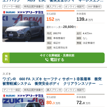
エアバック ABS ESC 衝突安全ボディ キーレスエント
リー スマートキー 盗難防止システム シートヒーター プ
ディーラー保証
車両品質評価書付
購入プラン付
オンライン相談可
360°画像付
ッシュスタートスイッチ オートエアコン
支払総額
本体価格
152
139.
8
万円
万円
28,600
通常ローン
月々
円
年式
2017
年
走行
4.4
万km
車検
車検整備付
修復
なし
保証
保証付
整備
法定整備付
住所
埼玉県羽生市
今すぐ在庫確認・見積依頼
無
電話する
料
スズキ
ワゴンR 660 FA スズキ セーフティ サポート非装着車 衝突
被害軽減システム 衝突安全ボディ クリアランスソナー 盗
難防止システム ベンチシート フルフラット ドライブレコ
ディーラー保証
車両品質評価書付
購入プラン付
オンライン相談可
ーダー ドアバイザー パワーウインドウ パワーステアリン
グ アクセサリーソケット
支払総額
本体価格
80.
72.
3
8
万円
万円