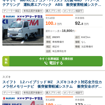
キャリイ 660 KCエアコン・パワステ 3方開 4WD パワース
テアリング 運転席エアバック ABS 衝突被害軽減システ
ム 4WD
ディーラー保証
車両品質評価書付
購入プラン付
オンライン相談可
支払総額
本体価格
100.
92.
3
8
万円
万円
18,800
通常ローン
月々
円
年式
2023
年
走行
0.6
万km
車検
車検整備付
修復
なし
保証
保証付
整備
法定整備付
住所
埼玉県羽生市
今すぐ在庫確認・見積依頼
無
電話する
料
スズキ
スイフト 1.2 ハイブリッド MZ スズキコネクト対応全方位カ
メラ付メモリーナビ 衝突被害軽減システム 衝突安全ボデ
ィ スマートキー キーレスエントリー シートヒーター エ
ディーラー保証
車両品質評価書付
購入プラン付
オンライン相談可
アコン パワーウィンドウ 運転席エアバッグ
支払総額
本体価格