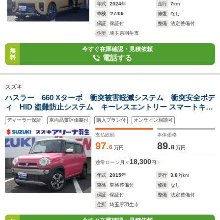
年式
2024
年
走行
7
km
車検
'27/09
修復
なし
保証
保証付
整備
法定整備付
住所
埼玉県羽生市
今すぐ在庫確認・見積依頼
無
電話する
料
スズキ
ハスラー 660 Xターボ 衝突被害軽減システム 衝突安全ボデ
ィ HID 盗難防止システム キーレスエントリー スマートキ
ー アイドリングストップ ベンチシート フルフラット シー
ディーラー保証
車両品質評価書付
購入プラン付
オンライン相談可
トヒーター エアコン パワーステアリング
支払総額
本体価格
97.
89.
6
8
万円
万円
18,300
通常ローン
月々
円
年式
2015
年
走行
3.8
万km
車検
車検整備付
修復
なし
保証
保証付
整備
法定整備付
住所
埼玉県羽生市