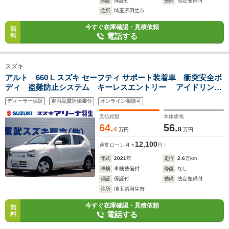
保証
保証付
整備
法定整備付
住所
埼玉県羽生市
今すぐ在庫確認・見積依頼
無
電話する
料
スズキ
アルト 660 L スズキ セーフティ サポート装着車 衝突安全ボ
ディ 盗難防止システム キーレスエントリー アイドリング
ストップ シートヒーター CD エアコン パワーステアリ
ディーラー保証
車両品質評価書付
オンライン相談可
ング パワーウィンドウ 運転席エアバッグ 助手席エアバッ
グ
支払総額
本体価格
64.
56.
4
8
万円
万円
12,100
通常ローン
月々
円
年式
2021
年
走行
2.6
万km
車検
車検整備付
修復
なし
保証
保証付
整備
法定整備付
住所
埼玉県羽生市
今すぐ在庫確認・見積依頼
無
電話する
料