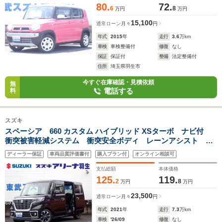
80.
72.
6
8
万円
万円
15,100
通常ローン
月々
円
年式
2015
年
走行
3.6
万km
車検
車検整備付
修復
なし
保証
保証付
整備
法定整備付
住所
埼玉県羽生市
今すぐ在庫確認・見積依頼
無
電話する
料
スズキ
スペーシア 660 カスタム ハイブリッド XSターボ ナビ付
衝突被害軽減システム 衝突安全ボディ レーンアシスト ク
リアランスソナー キーレスエントリー スマートキー アイ
ディーラー保証
車両品質評価書付
購入プラン付
オンライン相談可
ドリングストップ ベンチシート フルフラット シートヒー
ター
支払総額
本体価格
125.
119.
2
8
万円
万円
23,500
通常ローン
月々
円
年式
2021
年
走行
7.3
万km
車検
'26/09
修復
なし