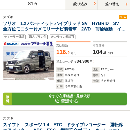
81
絞り込み
並べ替え
台
スズキ
NEW
ソリオ 1.2 バンディット ハイブリッド SV HYBRID SV
全方位モニター付メモリーナビ装着車 2WD 前輪駆動 イン
パネ5AGS デュアルカメラブレーキサポート 運転席・助手
ディーラー保証
購入プラン付
オンライン相談可
席・サイド・カーテン
支払総額
本体価格
116.
104.
9
8
万円
万円
34,900
通常ローン
月々
円
年式
2023
年
走行
12.7
万km
車検
車検整備付
修復
なし
保証
保証付
整備
法定整備付
住所
埼玉県羽生市
今すぐ在庫確認・見積依頼
無
電話する
料
スズキ
スイフト スポーツ 1.4 ETC ドライブレコーダー 運転席