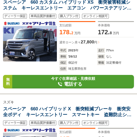
スペーシア 660 カスタム ハイブリッド XS 衝突被害軽減シ
ステム キーレスエントリー エアコン パワーステアリング
パワーウィンドウ 運転席エアバッグ ABS
ディーラー保証
車両品質評価書付
購入プラン付
オンライン相談可
支払総額
本体価格
178.
172.
2
8
万円
万円
27,800
通常ローン
月々
円
年式
2023
年
走行
77
km
車検
'26/12
修復
なし
保証
保証付
整備
法定整備付
住所
埼玉県羽生市
今すぐ在庫確認・見積依頼
無
電話する
料
スズキ
スペーシア 660 ハイブリッド X 衝突軽減ブレーキ 衝突安
全ボディ キーレスエントリー スマートキー 盗難防止シス
テム アイドリングストップ ベンチシート フルフラット
ディーラー保証
車両品質評価書付
購入プラン付
オンライン相談可
シートヒーター ドアバイザー バックカメラ オートエアコ
ン
支払総額
本体価格