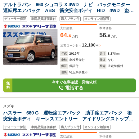
アルトラパン 660 ショコラ X 4WD ナビ バックモニター
運転席エアバック ABS 衝突安全ボディ HID 4WD 盗難
防止システム キーレスエントリー スマートキー アイドリ
ディーラー保証
車両品質評価書付
購入プラン付
オンライン相談可
ングストップ ベンチシート シートヒーター フルフラット
支払総額
本体価格
64.
56.
6
8
万円
万円
12,100
通常ローン
月々
円
年式
2015
年
走行
8.2
万km
車検
車検整備付
修復
なし
保証
保証付
整備
法定整備付
住所
埼玉県羽生市
今すぐ在庫確認・見積依頼
無
電話する
料
スズキ
ハスラー 660 G 運転席エアバック 助手席エアバック 衝
突安全ボディ キーレスエントリー アイドリングストップ
盗難防止システム フルフラット シートヒーター ナビ ド
ディーラー保証
車両品質評価書付
購入プラン付
オンライン相談可
アバイザー 衝突軽減ブレーキ バックモニター
支払総額
本体価格