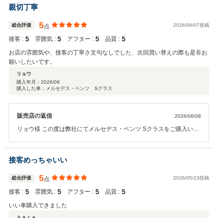
見いたしました。また、ご納車時のご説明にもご満足いただけたとの
親切丁寧
お言葉を頂戴し、スタッフ一同大変励みになっております。 今後もお
車に関するご不明点やご相談、アフターサービスなど、しっかりとサ
5
総合評価
2026/06/07投稿
点
ポートさせていただきますので、何かございましたらお気軽にご連絡
5
5
5
5
接客 :
雰囲気 :
アフター :
品質 :
ください。 さく様の快適なカーライフを末永くお支えできるよう努め
てまいります。 また、弊社では厳選した高品質なお車を多数取り揃え
お店の雰囲気や、接客の丁寧さ文句なしでした、次回買い替えの際も是非お
ておりますので、お乗り換えや増車をご検討の際はぜひお声がけくだ
願いしたいです。
さい。 今後とも末永いお付き合いのほど、よろしくお願いいたしま
リョウ
す。
購入年月：
2026/06
購入した車：メルセデス・ベンツ Sクラス
販売店の返信
2026/06/08
リョウ様 この度は弊社にてメルセデス・ベンツ Sクラスをご購入いた
だき、誠にありがとうございました。 また、このような高い評価と温
かいお言葉を頂戴し、スタッフ一同大変嬉しく思っております。 お店
の雰囲気や接客についてご満足いただけたとのこと、何よりの励みに
接客めっちゃいい
なります。 今後もお客様に安心してお車をご購入いただけるよう、丁
寧な対応と充実したアフターサポートに努めてまいります。 お車のこ
5
総合評価
2026/05/23投稿
点
とでご不明な点やお困りごとがございましたら、いつでもお気軽にご
5
5
5
5
接客 :
雰囲気 :
アフター :
品質 :
相談ください。 次回のお乗り換えの際も、ぜひお手伝いさせていただ
ければ幸いです。 今後とも末永いお付き合いのほど、よろしくお願い
いい車購入できました
いたします。 中山
ｈａｒａ