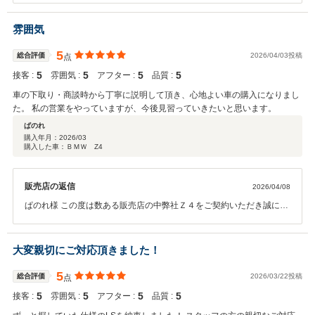
励みになります。 ご不安なくご購入いただけたとのこと、何よりでご
ざいます。 今後のメンテナンスやお乗り換えの際も、ぜひ当店にお任
雰囲気
せいただけますと幸いです。 どんな些細なことでも何かありましたら
すぐご連絡ください。 末永いお付き合いのほど、よろしくお願い申し
5
総合評価
2026/04/03投稿
点
上げます。
5
5
5
5
接客 :
雰囲気 :
アフター :
品質 :
車の下取り・商談時から丁寧に説明して頂き、心地よい車の購入になりまし
た。 私の営業をやっていますが、今後見習っていきたいと思います。
ぱのれ
購入年月：
2026/03
購入した車：ＢＭＷ Z4
販売店の返信
2026/04/08
ぱのれ様 この度は数ある販売店の中弊社Ｚ４をご契約いただき誠に有
難う御座いました。 また、この様な評価もいただき感謝いたします。
下取車に関しましても私共からのご相談に対して快くご了承いただき
有難う御座いました。 休日のドライブなどが楽しめる車両ですので、
大変親切にご対応頂きました！
色々な場所へのお出掛けをお楽しみください＾＾ アフターメンテナン
ス等でもご相談お待ちしております！ 今後とも末長いお付き合いをど
5
総合評価
2026/03/22投稿
点
うぞ宜しくお願い致します。 中山
5
5
5
5
接客 :
雰囲気 :
アフター :
品質 :