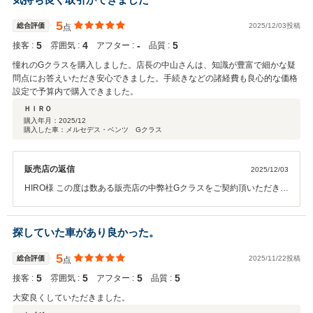
す。 中山
5
総合評価
2025/12/03投稿
点
5
4
‐
5
接客 :
雰囲気 :
アフター :
品質 :
憧れのGクラスを購入しました。店長の中山さんは、知識が豊富で細かな疑
問点にお答えいただき安心できました。手続きなどの諸経費も良心的な価格
設定で予算内で購入できました。
ＨＩＲＯ
購入年月：
2025/12
購入した車：メルセデス・ベンツ Gクラス
販売店の返信
2025/12/03
HIRO様 この度は数ある販売店の中弊社Gクラスをご契約頂いただき誠
に有難う御座いました。 また、この様な評価も有難う御座います。 ご
家族でじっくりご検討頂け私も安心してご紹介出来ました。 本日無事
ご納車出来ましたこと嬉しく思っております。 今後もメンテナンスや
探していた車があり良かった。
車検など精一杯サポートさせて頂きますので引き続きどうぞ宜しくお
願い致します。 それではGクラスライフを存分にお楽しみください！
5
総合評価
2025/11/22投稿
点
中山
5
5
5
5
接客 :
雰囲気 :
アフター :
品質 :
大変良くしていただきました。