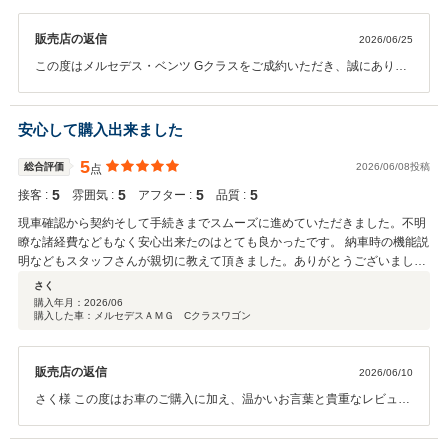
販売店の返信
2026/06/25
この度はメルセデス・ベンツ Gクラスをご成約いただき、誠にありが
とうございました。 また、このような高い評価と温かいお言葉をお寄
せいただき、スタッフ一同大変嬉しく拝見いたしました。 ご来店時の
第一印象からお車のご説明までご満足いただけたとのこと、担当スタ
安心して購入出来ました
ッフならびに店長にとって何よりの励みになります。 これから始まる
Gクラスとのカーライフを安心してお楽しみいただけるよう、アフタ
5
総合評価
2026/06/08投稿
点
ーサポートもしっかりと対応させていただきます。 次回の車検はもち
5
5
5
5
接客 :
雰囲気 :
アフター :
品質 :
ろん、お車に関するご相談がございましたらいつでもお気軽にお声掛
けください。 今後とも末永いお付き合いのほど、よろしくお願いいた
現車確認から契約そして手続きまでスムーズに進めていただきました。不明
します。
瞭な諸経費などもなく安心出来たのはとても良かったです。 納車時の機能説
明などもスタッフさんが親切に教えて頂きました。ありがとうございまし
た。 また車購入する時は相談したいと思います。
さく
購入年月：
2026/06
購入した車：メルセデスＡＭＧ Cクラスワゴン
販売店の返信
2026/06/10
さく様 この度はお車のご購入に加え、温かいお言葉と貴重なレビュー
をご投稿いただき、誠にありがとうございます。 現車確認からご契
約、お手続きまで安心してお任せいただけたとのこと、大変嬉しく拝