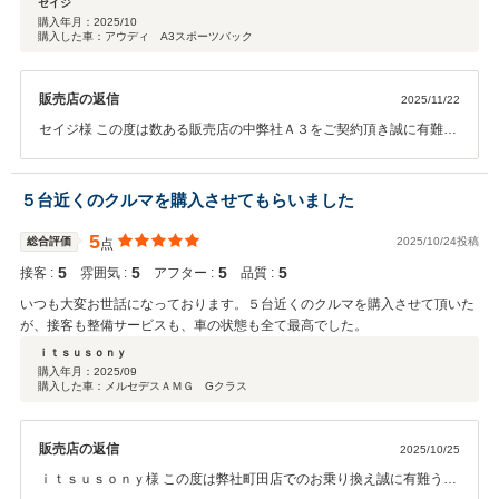
セイジ
購入年月：
2025/10
購入した車：アウディ A3スポーツバック
販売店の返信
2025/11/22
セイジ様 この度は数ある販売店の中弊社Ａ３をご契約頂き誠に有難う
御座いました。 またこの様な高評価もいただけ大変嬉しく思っており
ます。 いつも穏やかな雰囲気で、お車がお好きな様子やお二人の仲の
良さが感じられ よいご納車日を迎えられたと安心致しました＾＾ これ
５台近くのクルマを購入させてもらいました
からも車検やメンテナンス等末長くお付き合いが出来れば幸いです。
それでは今後ともアビックスグループをどうぞ宜しくお願い致しま
5
総合評価
2025/10/24投稿
点
す。 中山
5
5
5
5
接客 :
雰囲気 :
アフター :
品質 :
いつも大変お世話になっております。５台近くのクルマを購入させて頂いた
が、接客も整備サービスも、車の状態も全て最高でした。
ｉｔｓｕｓｏｎｙ
購入年月：
2025/09
購入した車：メルセデスＡＭＧ Gクラス
販売店の返信
2025/10/25
ｉｔｓｕｓｏｎｙ様 この度は弊社町田店でのお乗り換え誠に有難う御