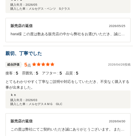
購入年月：
2026/05
購入した車：メルセデス・ベンツ Sクラス
販売店の返信
2026/05/25
hara様 この度は数ある販売店の中から弊社をお選びいただき、誠にあ
りがとうございました。 素敵なSクラスとのご縁をお手伝いでき、大
変嬉しく思っております。 「接客めっちゃいい」とのお言葉もスタッ
フ一同の励みになります。 今後のカーライフもしっかりサポートさせ
親切、丁寧でした
ていただきますので、末永くよろしくお願いいたします。 中山
5
総合評価
2026/04/26投稿
点
5
5
5
5
接客 :
雰囲気 :
アフター :
品質 :
とてもわかりやすく丁寧なご説明や対応をしていただき、不安なく購入する
事が出来ました。
ｋｎ
購入年月：
2026/03
購入した車：メルセデスＡＭＧ GLC
販売店の返信
2026/04/30
この度は弊社にてご契約いただき誠にありがとうございます。 また、
親切・丁寧とのお言葉と満点のご評価をいただき、スタッフ一同大変