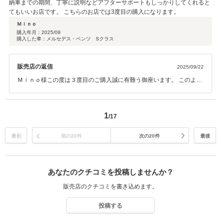
納車までの期間、丁寧に説明などアフターサポートもしっかりしてくれると
てもいいお店です。 こちらのお店では3度目の購入になります。
Ｍｉｎｏ
購入年月：
2025/09
購入した車：メルセデス・ベンツ Sクラス
販売店の返信
2025/09/22
Ｍｉｎｏ様この度は３度目のご購入誠に有難う御座います。 このよう
な高評価を頂戴しましたこと嬉しく思い今後の励みになります。 今回
施工をさせて頂きましたコーティングは下地からしっかりと仕上げを
させて頂き、 艶、輝きを更に美しく際立たせる内容となっておりま
1
/17
す。 また車検時のコーティングメンテナンスも承っておりますのでお
気軽にご相談下さい。 今後とも末永いお付き合いのほどどうぞ宜しく
お願い致します。
最初
前の20件
次の20件
最後
あなたのクチコミを投稿しませんか？
販売店のクチコミを書き込めます。
投稿する