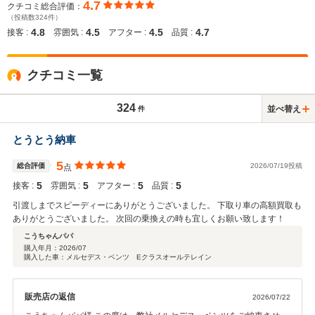
4.7
クチコミ総合評価：
（投稿数324件）
4.8
4.5
4.5
4.7
接客 :
雰囲気 :
アフター :
品質 :
クチコミ一覧
324
並べ替え
件
とうとう納車
5
総合評価
2026/07/19投稿
点
5
5
5
5
接客 :
雰囲気 :
アフター :
品質 :
引渡しまでスピーディーにありがとうございました。 下取り車の高額買取も
ありがとうございました。 次回の乗換えの時も宜しくお願い致します！
こうちゃんパパ
購入年月：
2026/07
購入した車：メルセデス・ベンツ Eクラスオールテレイン
販売店の返信
2026/07/22