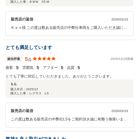
購入した車：ＢＭＷ X5 M
販売店の返信
2026/03/10
Ｋｅｎ様 この度は数ある販売店の中弊社車両をご購入いただき誠に有
難う御座いました。 またこの様な高評価もいただき感謝いたします。
こちらこそご丁寧にお話しいただけ、お車を好きな気持ちも伝わって
きましたので私もＫｅｎ様に喜んでいただけるようご準備させていた
とても満足しています
だけました！ 個人的にも非常に好みな車両ですので是非お楽しみいた
だき長くお乗りいただけましたら幸いです＾＾ 今後もメンテナンス等
5
総合評価
2025/12/18投稿
点
末長いお付き合いをどうぞ宜しくお願い致します。 中山
5
5
5
5
接客 :
雰囲気 :
アフター :
品質 :
とても丁寧に対応していただきました。ありがとうございます。
もも
購入年月：
2025/12
購入した車：レクサス LS
販売店の返信
2026/02/23
この度は数ある販売店の中弊社LSをご契約頂き誠に有難う御座いまし
た。 またこの様な高評価もいただけ大変嬉しく思っております。 これ
からも車検やメンテナンス等末長くお付き合いが出来れば幸いです。
それでは今後ともアビックスグループをどうぞ宜しくお願い致しま
気持ち良く取引ができました