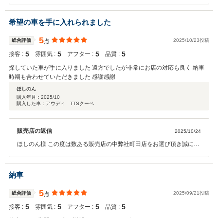
座います。 今回Ｇ６３からＧ６３となりましたがフルラッピング後の
状態を拝見出来るのを楽しみにしております＾＾ いつもお手続き等ス
ムーズなご対応誠に感謝しております。 これからもｉｔｓｕｓｏｎｙ
希望の車を手に入れられました
様のご期待に応えられるよう魅力的な車両を取り揃えて参りますので
引き続きご注目頂けましたら幸いです！ それでは今後ともＡＶＩＸ
5
総合評価
2025/10/23投稿
点
ＩＭＰＯＲＴ町田をどうぞ宜しくお願い致します。 中山
5
5
5
5
接客 :
雰囲気 :
アフター :
品質 :
探していた車が手に入りました 遠方でしたが非常にお店の対応も良く 納車
時期も合わせていただきました 感謝感謝
ほしのん
購入年月：
2025/10
購入した車：アウディ TTSクーペ
販売店の返信
2025/10/24
ほしのん様 この度は数ある販売店の中弊社町田店をお選び頂き誠に有
難う御座います。 また、この様な評価も頂け有難う御座います。 ご遠
方にもかかわらずお問い合わせ時から信用して頂きお任せ頂けたこと
嬉しく思っております。 お手続きに関しましてもスムーズにご準備頂
納車
けたこと感謝いたします。 これからも魅力あるお車を紹介し続けられ
るようスタッフ一同より一層努力して参ります！ それでは今後ともＡ
5
総合評価
2025/09/21投稿
点
ＶＩＸグループをどうぞ宜しくお願い致します。 町田店 中山
5
5
5
5
接客 :
雰囲気 :
アフター :
品質 :