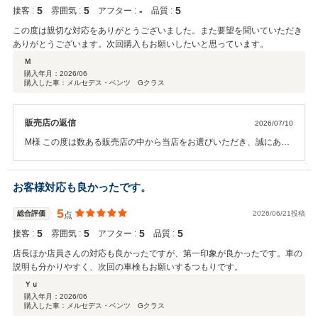
加え、市場相場や修復歴の有無、需要の変動などにより査定価格が大
5
5
‐
5
接客 :
雰囲気 :
アフター :
品質 :
きく変動する場合がございます。しかしながら、そのような事情があ
ったとしても、お客様に十分ご納得いただけるご説明や、安心してご
この度は親切な対応をありがとうございました。また要望を聞いていただき
相談いただける対応ができていなかったことは、当店として真摯に反
ありがとうございます。次回購入もお願いしたいと思っています。
省しております。 店長への温かいお言葉を頂戴した一方で、担当者の
Ｍ
接客について厳しいご指摘をいただきましたことは真摯に受け止め、
購入年月：
2026/06
スタッフ全員の接客品質向上とご説明の徹底に努めてまいります。 こ
購入した車：メルセデス・ベンツ Gクラス
の度は貴重なご意見をお寄せいただき、誠にありがとうございまし
た。 町田店店長 中山
販売店の返信
2026/07/10
M様 この度は数ある販売店の中から当店をお選びいただき、誠にあり
がとうございました。 「満足のいく車両でした」とのお言葉、そして
スタッフの対応についてもご満足いただけたとのご評価を大変嬉しく
拝見いたしました。 お客様のご要望にできる限りお応えできたこと、
お客様対応も良かったです。
またご期待に沿える一台をご案内できたことをスタッフ一同嬉しく思
っております。 「次回購入もお願いしたい」とのお言葉は何よりの励
5
総合評価
2026/06/21投稿
点
みです。今後も車検やメンテナンスをはじめ、末永く安心してお乗り
5
5
5
5
接客 :
雰囲気 :
アフター :
品質 :
いただけるよう全力でサポートさせていただきます。 この度は温かい
クチコミをご投稿いただき、誠にありがとうございました。今後とも
店長ほか店員さんの対応も良かったですが、第一印象が良かったです。車の
どうぞよろしくお願いいたします。 中山
説明も分かりやすく、次回の車検もお願いするつもりです。
Ｙｕ
購入年月：
2026/06
購入した車：メルセデス・ベンツ Gクラス