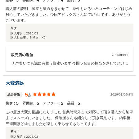
5
4
4
5
接客 :
雰囲気 :
アフター :
品質 :
たので、定期点検やアフターサービス等、今後のメンテナンス等も承
っておりますので是非ご相談ください。 また、お忙しい中貴重なレビ
購入前の説明 試乗と融通をきかせて 条件もいろいろコーティングはじめ
ュー投稿と、 高評価を頂けました事は今後の励みとなります。 今後も
対応していただきました。今回アビックスさんにて5台目です。ありがとう
末永いお付き合いを宜しくお願い致します。
ございます。
リク
購入年月：
2026/03
購入した車：ＢＭＷ X6
販売店の返信
2026/03/11
リク様 いつも誠に有難う御座います 今回５台目の担当をさせて頂けま
して誠に有難う御座いました。 また、この様な高評価も有難う御座い
ます。 弊社では長く大切にお車に乗っていただきたいと思い、アフタ
ーサービスに関しても誠意をもってご対応させていただいておりま
大変満足
す。 今回カーセンサー２年保証にご加入も頂けましたので お客様にあ
ったお車のご提案と、その後のお車のメンテナンスを引き続きさせて
5
総合評価
2026/03/09投稿
点
いただきます。 今後ともお気軽に弊社にお越しくださいませ。 引き続
5
5
5
5
接客 :
雰囲気 :
アフター :
品質 :
きどうぞ宜しくお願い致します。 中山
この度は大変お世話になりました 営業時間外まで対応して頂き購入から納車
までスムーズにいきました。 保険屋さんも紹介して頂き満足です。 納車後
三週間ほど経ちましたが楽しく乗らせてもらってます。
Ｋｅｎ
購入年月：
2026/02