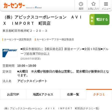
履歴
お気に入り
メニュー
（株）アビックスコーポレーション ＡＶＩ
無
電話する
料
Ｘ ＩＭＰＯＲＴ 町田店
東京都町田市根岸町２－２０－３
カーセンサー認定取扱店
カーセンサーアフター保証取扱店
■横浜市都筑区に【横浜港北店】新規オープン■全国１9店舗■グル
ープ総在庫750台以上
(2026/07/30更新)
営業時間
10:00～19:00
定休日
■火曜日 ※火曜が祝祭日の場合は営業し、翌水曜日が振替休日とな
ります。
法人名
アビックスインポート
お店TOP
地図&アクセス
在庫一覧
クチコミ
（株）アビックスコーポレーション ＡＶＩＸ ＩＭＰＯＲＴ 町田店(クチコミ一覧)