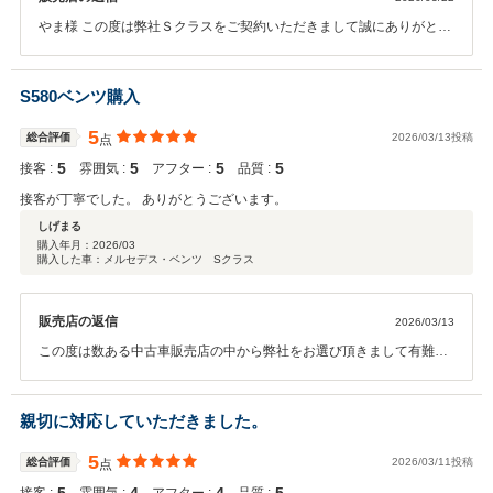
やま様 この度は弊社Ｓクラスをご契約いただきまして誠にありがとう
ございました。 その後お車の状態はいかがでしょうか？ このような高
い評価をいただきまして感謝しております。 上品なカスタムはもちろ
ん、大変綺麗なお車でしたので今後コーティングなどのご依頼もお待
S580ベンツ購入
ちしております！ 何かお困りの際はぜひお気軽にお立ち寄りくださ
い。 今後とも、どうぞ宜しくお願い致します。 中山
5
総合評価
2026/03/13投稿
点
5
5
5
5
接客 :
雰囲気 :
アフター :
品質 :
接客が丁寧でした。 ありがとうございます。
しげまる
購入年月：
2026/03
購入した車：メルセデス・ベンツ Sクラス
販売店の返信
2026/03/13
この度は数ある中古車販売店の中から弊社をお選び頂きまして有難う
御座います。 ご入庫後間もない時にご来場頂き、即決でのご購入頂け
ました事誠に有難う御座います！ フラグシップモデルのＳクラス中で
もＳ５８０をお選び頂き、Burmester4Dやナイトパッケージ等希少オ
親切に対応していただきました。
プション装備から定番オプションのＡＭＧラインパッケージ等もしっ
かり揃った豪華な１台をお選び頂きましたので、より充実したカーラ
5
総合評価
2026/03/11投稿
点
イフをお楽しみ頂けます！ 弊社の１年間延長保証にもご加入頂きまし