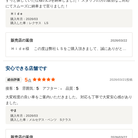
ずっと探していた仕様のLSを納車しました！ スタッフの方の親切なご対応
にてスムーズに納車まで至りました！
Ｈｉｄｅ
購入年月：
2026/03
購入した車：レクサス LS
販売店の返信
2026/03/22
Ｈｉｄｅ様 この度は弊社ＬＳをご購入頂きまして、誠にありがとう
ございました。 本日ご出張帰りでお疲れの中ご納車でしたが、喜んで
いただけ大変嬉しく思っております＾＾ また、このような高い評価の
クチコミを頂き感謝いたします。 純正ブラックのカラーが映えるよう
安心できる店舗です
ﾊｲﾓｰｽｺｰﾄｼﾞｴｯｼﾞも施工させていただき有難う御座いました。 ご納車時
に喜んで頂けることが、何よりも私共の励みになります。 これからも
5
総合評価
2026/03/21投稿
点
より一層社員全員でサービス向上に努めて参りますので、またぜひお
5
5
‐
5
接客 :
雰囲気 :
アフター :
品質 :
気軽にお立ち寄りください。 今後とも末長いお付き合いをどうぞ宜し
くお願い致します。 中山
大変程度の良い車をご案内いただきました。 対応も丁寧で大変安心感があり
ました。
やま
購入年月：
2026/03
購入した車：メルセデス・ベンツ Sクラス
販売店の返信
2026/03/22