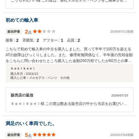
こうちゃんパパ様 この度は、弊社メルセデス・ベンツをご納車させて
いただき、誠にありがとうございました。 また、お忙しい中このよう
な嬉しい口コミをご投稿いただき、スタッフ一同心より感謝申し上げ
ます。 お引渡しまでスムーズにご案内でき、ご満足いただけたことを
初めての輸入車
大変嬉しく思います。 また、大切にお乗りいただいたお車の下取りに
ついてもご納得いただけたようで何よりです。 これからも点検やメン
2
総合評価
2026/07/11投稿
点
テナンスをはじめ、お車に関することは何でもお気軽にご相談くださ
2
2
1
2
接客 :
雰囲気 :
アフター :
品質 :
い。 次回メンテナンスやお乗り換えの際にも「お願いして良かった」
と思っていただけるよう、より一層努めてまいります。 今後とも末永
こちらで初めて輸入車の中古を購入しました。買って半年で100万を超える
いお付き合いのほど、よろしくお願いいたします。 中山
ATの故障はびっくりしました。また、修理有無関係なく、半年後の売却金額
をこちらに問い合わせたところ購入した金額200万程でしたが60万との事で
こちらもびっくりしました。輸入車あるあるなんですかね…。最初に言って
ｋｏｎｉｋｏｎｉ
た時と話が違いましたが後の祭りでした。国産の中古車は10店ほど過去に購
購入年月：
2024/12
購入した車：メルセデス・ベンツ その他
入しましたがこちらのお店の担当の方の接客は足元をみてるのか、私の所感
では1番↓でした。色々書きましたが販売店も凄い大事なんだなと痛感しまし
た。店長は凄い良い人だっただけに担当者の方の接客、あれだけは特に残念
販売店の返信
2026/07/15
でした
ｋｏｎｉｋｏｎｉ様 この度は数ある販売店の中から当店をお選びいた
だいたにもかかわらず、ご期待に沿うことができず、ご不快な思いを
お掛けしましたことを心よりお詫び申し上げます。 ご購入から半年で
ATに高額な不具合が発生したこと、また査定金額やご説明、担当者の
満足のいく車両でした。
対応につきまして、ご期待を裏切る結果となってしまいましたことを
大変重く受け止めております。 中古輸入車は車種や年式、走行距離に
5
総合評価
2026/07/04投稿
点