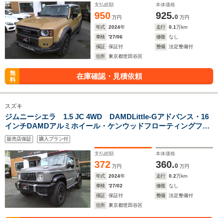
支払総額
本体価格
950
925.
0
万円
万円
年式
2024
年
走行
0.1
万km
車検
'27/06
修復
なし
保証
保証付
整備
法定整備付
住所
東京都世田谷区
無
在庫確認・見積依頼
料
スズキ
ジムニーシエラ 1.5 JC 4WD DAMDLittle-Gアドバンス・16
インチDAMDアルミホイール・ケンウッドフローティングフル
セグナビ・クルーズコントロール・LEDヘッドライト・シート
販売店保証
購入プラン付
ヒーター・ドラレコ前後
支払総額
本体価格
372
360.
0
万円
万円
年式
2024
年
走行
0.2
万km
車検
'27/02
修復
なし
保証
保証付
整備
法定整備付
住所
東京都世田谷区