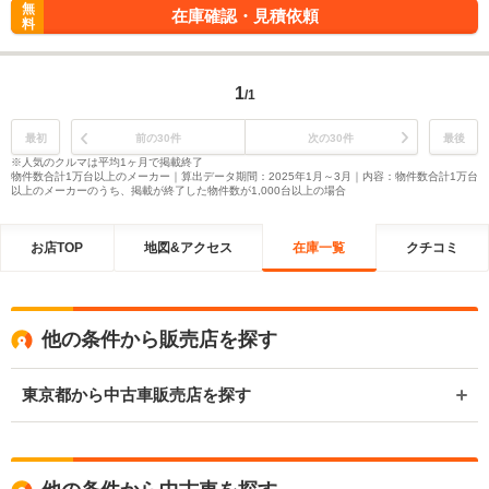
無
在庫確認・見積依頼
料
1
/1
最初
前の30件
次の30件
最後
※人気のクルマは平均1ヶ月で掲載終了
物件数合計1万台以上のメーカー｜算出データ期間：2025年1月～3月｜内容：物件数合計1万台
以上のメーカーのうち、掲載が終了した物件数が1,000台以上の場合
お店TOP
地図&アクセス
在庫一覧
クチコミ
他の条件から販売店を探す
東京都から中古車販売店を探す