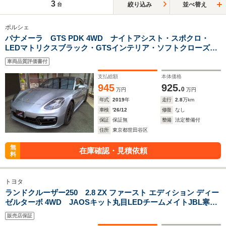
3
絞り込み
並べ替え
台
ポルシェ
パナメーラ GTS PDK 4WD ナイトアシスト・スポクロ・
LEDマトリクスブラック・GTSインテリア・ソフトクローズド
ア・プライバシーガラス・スポーツデザインPKGブラック・
車両品質評価書付
CDDVDチェンジャー・HUD・ルーフカーボン調ラッピング
支払総額
本体価格
945
925.
0
万円
万円
年式
2019
年
走行
2.8
万km
車検
'26/12
修復
なし
保証
保証無
整備
法定整備付
住所
東京都世田谷区
無
在庫確認・見積依頼
料
トヨタ
ランドクルーザー250 2.8 ZX ファースト エディション ディー
ゼルターボ 4WD JAOSキット丸目LEDチームメイトJBL寒冷
地
販売店保証