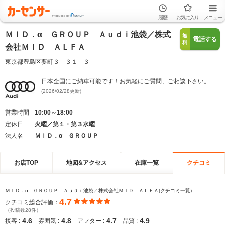
履歴
お気に入り
メニュー
ＭＩＤ．α ＧＲＯＵＰ Ａｕｄｉ池袋／株式
無
電話する
料
会社ＭＩＤ ＡＬＦＡ
東京都豊島区要町３－３１－３
日本全国にご納車可能です！お気軽にご質問、ご相談下さい。
(2026/02/28更新)
営業時間
10:00～18:00
定休日
火曜／第１・第３水曜
法人名
ＭＩＤ．α ＧＲＯＵＰ
お店TOP
地図&アクセス
在庫一覧
クチコミ
ＭＩＤ．α ＧＲＯＵＰ Ａｕｄｉ池袋／株式会社ＭＩＤ ＡＬＦＡ(クチコミ一覧)
4.7
クチコミ総合評価：
（投稿数28件）
4.6
4.8
4.7
4.9
接客 :
雰囲気 :
アフター :
品質 :