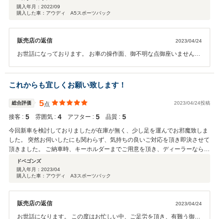
購入年月：
2022/09
購入した車：アウディ A5スポーツバック
販売店の返信
2023/04/24
お世話になっております。 お車の操作面、御不明な点御座いませんで
しょうか。 ご質問頂戴しておりましたAppleCarPlayも非常に便利な
機能で御座いますので是非ご活用くださいませ。 引き続きどうぞ宜し
くお願い申し上げます。
これからも宜しくお願い致します！
5
総合評価
2023/04/24投稿
点
5
4
5
5
接客 :
雰囲気 :
アフター :
品質 :
今回新車を検討しておりましたが在庫が無く、少し足を運んでお邪魔致しま
した。 突然お伺いしたにも関わらず、気持ちの良いご対応を頂き即決させて
頂きました。 ご納車時、キーホルダーまでご用意を頂き、ディーラーならで
はの接客に感動しております。 都内の店舗ゆえ少々狭いかなと思い、点数を
ドベゴンズ
一点下げましたが、清潔感もあり満足です。 これからも宜しくお願い致しま
購入年月：
2023/04
購入した車：アウディ A3スポーツバック
す！
販売店の返信
2023/04/24
お世話になります。 この度はお忙しい中、ご足労を頂き、有難う御座