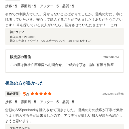
5
5
5
5
接客 :
雰囲気 :
アフター :
品質 :
初めての車購入でした。分からないことばかりでしたが、営業の方に丁寧に
説明していただき、安心して購入することができました！ありがとうござい
ます！ 車を探している友人がいたら、紹介させていただきます！！ これか
らもよろしくお願いします！
初アウディ
購入年月：
2023/03
購入した車：アウディ Q3スポーツバック 35 TFSI Sライン
販売店の返信
2023/04/24
この度は弊社在庫車両へお問合せ、ご成約を頂き、誠に有難う御座い
ました。 アフターに関しましても、お気軽にご質問下さいませ。 引き
続きどうぞ宜しくお願い申し上げます。
担当の方が良かった
5
総合評価
2023/04/24投稿
点
5
5
5
5
接客 :
雰囲気 :
アフター :
品質 :
念願のA5Sportbackを購入させて頂きました。 営業の方の接客が丁寧で気持
ちよく購入する事が出来ましたので、アウディが欲しい知人が居たら紹介し
ようと思います。
マルクマルケス