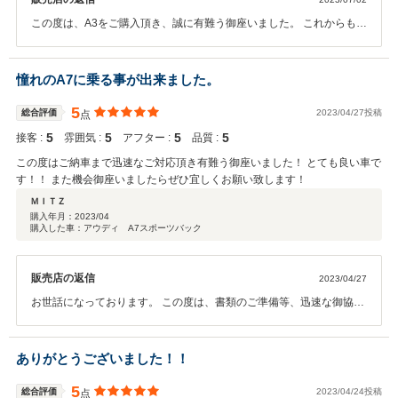
この度は、A3をご購入頂き、誠に有難う御座いました。 これからもア
ウディ・ライフを快適にお楽しみいただけるようフォローアップして
まいります。 お時間がございましたら、お店にお立ち寄りください。
今後とも、どうぞ宜しくお願い申し上げます。
憧れのA7に乗る事が出来ました。
5
総合評価
2023/04/27投稿
点
5
5
5
5
接客 :
雰囲気 :
アフター :
品質 :
この度はご納車まで迅速なご対応頂き有難う御座いました！ とても良い車で
す！！ また機会御座いましたらぜひ宜しくお願い致します！
ＭＩＴＺ
購入年月：
2023/04
購入した車：アウディ A7スポーツバック
販売店の返信
2023/04/27
お世話になっております。 この度は、書類のご準備等、迅速な御協力
頂き、感謝申し上げます。 御不明な点御座いましたら何なりとお申し
付け下さいませ。 引き続きＡｕｄｉ池袋店をどうぞ宜しくお願い申し
上げます。
ありがとうございました！！
5
総合評価
2023/04/24投稿
点