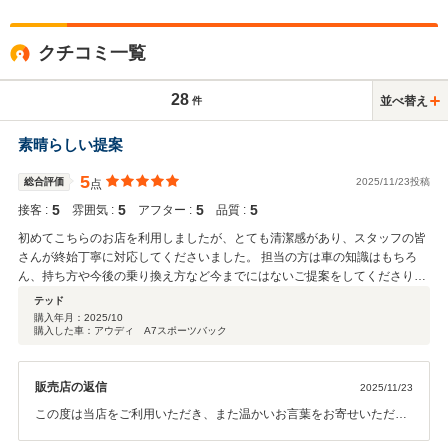
クチコミ一覧
28
並べ替え
件
素晴らしい提案
5
総合評価
2025/11/23投稿
点
5
5
5
5
接客 :
雰囲気 :
アフター :
品質 :
初めてこちらのお店を利用しましたが、とても清潔感があり、スタッフの皆
さんが終始丁寧に対応してくださいました。 担当の方は車の知識はもちろ
ん、持ち方や今後の乗り換え方など今までにはないご提案をしてくださりと
ても安心して購入できました。 新しい車を探している方や、はじめてディー
テッド
ラーを利用する方にも自信を持っておすすめできるお店です。
購入年月：
2025/10
購入した車：アウディ A7スポーツバック
販売店の返信
2025/11/23
この度は当店をご利用いただき、また温かいお言葉をお寄せいただき
誠にありがとうございます。初めてのご来店で店舗の清潔感やスタッ