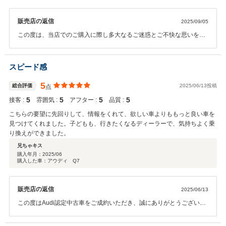
用のケーブルは付いておらず。 営業担当者を交代してもらいましたが、新し
い担当者から後日送られてきたケーブルは形式違いで使用できず。 さらに、
販売店の返信
2025/09/05
メンテナンス担当店への引き継ぎ連絡が漏れており、客であるこちらから引
き継ぎするように指示。「至急対応する」と回答しながら、2週間以上対応
この度は、当店でのご購入に際し多大なるご迷惑とご不快な思いをお
なし。3回目のリマインドで、ようやく引き継ぎ対応が完了。 遠方の方は、
掛けし、誠に申し訳ございませんでした。納車遅延のご連絡の遅れ、
本店での購入は相当慎重に検討された方がよいです。
充電ケーブルに関する不備、担当者引き継ぎの不手際と対応遅延な
ど、本来あってはならないミスが重なり、遠方からご購入いただいた
スピード感
お客様に大きなご負担をおかけしましたことを深くお詫び申し上げま
す。スタッフへの指導をはじめ、再発防止に努めさせていただきたく
5
総合評価
2025/06/13投稿
点
存じます。今後ご不明な点等ございましたら何なりとお申し付けくだ
5
5
5
5
接客 :
雰囲気 :
アフター :
品質 :
さいませ。
こちらの要望に先回りして、情報をくれて、欲しい車よりももっと良い車を
見つけてくれました。子どもも、行きたくなるディーラーで、気持ちよく乗
り換えができました。
兄ちゃキス
購入年月：
2025/06
購入した車：アウディ Q7
販売店の返信
2025/06/13
この度はAudi認定中古車をご成約いただき、誠にありがとうございま
した。 ご希望を伺う中で、さらにご満足いただける1台をご提案でき
たこと、大変嬉しく思っております。 また、お子さまにも「行きたく