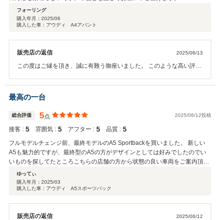
フォーリング
購入年月：
2025/06
購入した車：アウディ A4アバント
販売店の返信
2025/06/13
この度はご縁を頂き、誠に有難う御座いました。 このような高い評価
のクチコミを頂き、大変嬉しく存じます。 お近くにお越しになられた
際は、またぜひお気軽にお立ち寄り下さいませ。 今後ともどうぞ宜し
くお願い致します。
最高の一台
5
総合評価
2025/06/12投稿
点
5
5
5
5
接客 :
雰囲気 :
アフター :
品質 :
フルモデルチェンジ前、最終モデルのA5 Sportbackを買いました。 新しい
A5も魅力的ですが、最終型のA5の方がデザインとしては好みでしたのでい
いものを探してたところこちらの店舗の方から状態の良い車両をご案内頂き
ました。 納車までスムーズにご対応頂き、感謝しております。 毎日のドラ
ゆってぃ
イブが楽しくなりました。 この度はありがとうございました。
購入年月：
2025/03
購入した車：アウディ A5スポーツバック
販売店の返信
2025/06/12