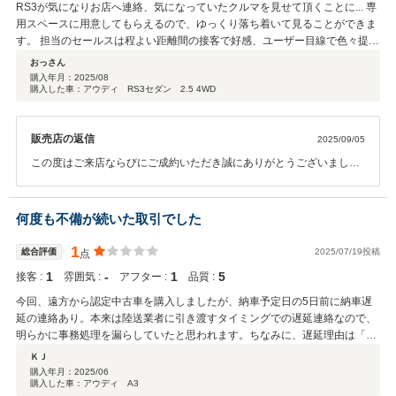
RS3が気になりお店へ連絡、気になっていたクルマを見せて頂くことに... 専
用スペースに用意してもらえるので、ゆっくり落ち着いて見ることができま
す。 担当のセールスは程よい距離間の接客で好感、ユーザー目線で色々提案
してくれます。 すばらしい... 店舗はけして広くはありませんが、Ａｕｄｉの
おっさん
コンセプトを体現したショールームにカッコイイ映像が流れ、されに展示さ
購入年月：
2025/08
購入した車：アウディ RS3セダン 2.5 4WD
れているRS3、R8などを見てその気になり、そのまま購入を決めました(笑)
都内の限られたスペースでの展示の為、希望する在庫車を複数同時に見るこ
とはできませんが、お店の雰囲気や接客対応も含め、お勧めできるディーラ
販売店の返信
2025/09/05
ーだと思います。 R系が欲しい人は特にお勧めかも...
この度はご来店ならびにご成約いただき誠にありがとうございまし
た。専用スペースでゆっくりとお車をご覧いただき、また担当セール
スの接客や提案にもご満足いただけたとのお言葉、大変光栄です。シ
ョールームの雰囲気や展示車両もお楽しみいただき、その場でご決断
何度も不備が続いた取引でした
いただけたことスタッフ一同嬉しく思っております。今後もRSモデル
を存分にお楽しみいただけるよう全力でサポートいたしますので、末
1
総合評価
2025/07/19投稿
点
永いお付き合いをよろしくお願い申し上げます。
1
‐
1
5
接客 :
雰囲気 :
アフター :
品質 :
今回、遠方から認定中古車を購入しましたが、納車予定日の5日前に納車遅
延の連絡あり。本来は陸送業者に引き渡すタイミングでの遅延連絡なので、
明らかに事務処理を漏らしていたと思われます。ちなみに、遅延理由は「整
備用部品の手配遅れ」でした。 また、取引の過程でPHEV用の充電器は家庭
ＫＪ
用コンセント（100V）でも使用できるか確認するも、明確な回答が中々得
購入年月：
2025/06
購入した車：アウディ A3
られず、最終的に問題なしと回答を受けたものの、納車されてみたら100V