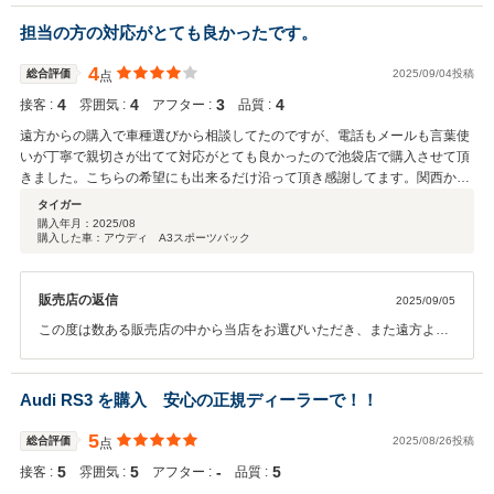
フの対応にご安心いただけたとのこと、大変嬉しく拝見いたしまし
た。担当スタッフへのお褒めの言葉も励みになります。今後も安心し
担当の方の対応がとても良かったです。
てお任せいただけるよう、丁寧なご提案とサポートを心がけてまいり
ます。引き続きよろしくお願い申し上げます。
4
総合評価
2025/09/04投稿
点
4
4
3
4
接客 :
雰囲気 :
アフター :
品質 :
遠方からの購入で車種選びから相談してたのですが、電話もメールも言葉使
いが丁寧で親切さが出てて対応がとても良かったので池袋店で購入させて頂
きました。こちらの希望にも出来るだけ沿って頂き感謝してます。関西から
渋谷迄取りに行きましたが帰りガソリンのサービスやお土産などお気遣いも
タイガー
流石だな…と思いました。
購入年月：
2025/08
購入した車：アウディ A3スポーツバック
販売店の返信
2025/09/05
この度は数ある販売店の中から当店をお選びいただき、また遠方より
お越しいただき誠にありがとうございました。お車選びのご相談から
ご納車まで、ご希望に沿ったご提案ができたことを大変嬉しく思いま
す。ご来店当日も快適にお帰りいただけたとのお言葉を頂戴し、スタ
Audi RS3 を購入 安心の正規ディーラーで！！
ッフ一同安堵しております。今後も末永くお付き合いいただけますよ
う、しっかりサポートさせていただきますのでよろしくお願い申し上
5
総合評価
2025/08/26投稿
点
げます。
5
5
‐
5
接客 :
雰囲気 :
アフター :
品質 :