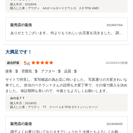
うはいかないですからね。 次に同じような車がいつお目にかかれるかはわか
購入年月：
2019/04
購入した車：アウディ A4オールロードクワトロ 2.0 TFSI 4WD
りませんからね。と。 コレが効きました。 もう、決めちゃいました。 5年落
ちでしたが、整備も万全。 対応もとても気持ちのいいものでした。感謝して
ます。 購入から3ヶ月が経ちますが、快調快適に働いてくれてます。 つくば
販売店の返信
2019/07/04
在住ですので、なかなか顔を出すことが出来ませんが、近いうちにおじゃま
したいと思ってます。 末永いお付き合いをよろしくお願いします。
ありがとうございます。 何よりもうれしいお言葉を頂きました。 調子
が良くても、たまにはお立ち寄りください。
大満足です！
5
総合評価
2019/03/13投稿
点
5
5
5
5
接客 :
雰囲気 :
アフター :
品質 :
サイトで拝見し、実写確認の為お店に伺いました。 写真通りの大変きれいな
車でした。 担当のベテランＹさんの説明も大変丁寧で、その場で購入を決め
ました。 保証期間も長いので、今後ともよろしくお願いします。
みのるＴＴ
購入年月：
2019/03
購入した車：アウディ TT クーペ 1.8 TFSI Sラインパッケージ
販売店の返信
2019/06/05
調子よくお乗り頂いておりますでしょうか？ 今後ともよろしくお願い