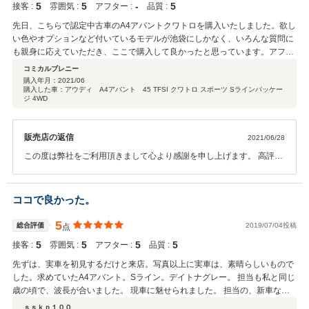
5
5
‐
5
接客 :
雰囲気 :
アフター :
品質 :
先日、こちらで認定中古車のA4アバントクワトロを購入いたしました。欲し
い色やオプションなど付いているモデルが池袋にしかなく、いろんな質問に
も親身に応えていただき、ここで購入して良かったと思っています。アフタ
ーサービスも是非お願いしたいところですが、遠方ですので諦めます。大事
コミカルブレニー
に乗りたいと思います。
購入年月：
2021/06
購入した車：アウディ A4アバント 45 TFSI クワトロ スポーツ Sラインパッケー
ジ 4WD
販売店の返信
2021/06/28
この度は弊社をご利用頂きまして心より感謝を申し上げます。 高評価
とロングドライブをお楽しみ頂いたとの嬉しいご連絡を戴きました。
遠方のお客様にも近郊のお客様と同じ安心とご満足をご提供出来るよ
うにと取り組んでいます。 今回のAudiとの出会いが コミカルブレニ
ココで良かった。
ー様にとって良きご縁となるよう願っております。 有難うございまし
た。
5
総合評価
2019/07/04投稿
点
5
5
5
5
接客 :
雰囲気 :
アフター :
品質 :
先ずは、実車を初見するだけと来店。写真以上に実車は、素晴らしいもので
した。求めていたA4アバント。Sライン。デイトナグレー。 担当も私と同じ
歳の頃で、波長が合いました。 現車に魅せられました。 担当の、新車なら
欲しい車種、グレード、カラーは、ほぼほぼ用意できますが、 中古車は、そ
ｓｓｋｐ１００