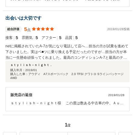
致します。
出会いは大切です
5
総合評価
2019/01/28投稿
点
5
5
5
5
接客 :
雰囲気 :
アフター :
品質 :
netに掲載されていたA-7が気になり電話して店へ…担当の方が試乗を進めて
下さいました。実はベ■ツに乗り換える予定だったのですが…担当の方が本
当に一生懸命頑張ってくれました。最高のコンディションA-7と最高のテン
ション担当の方に出会い…無事アウディA-7オーナーになりました。アウデ
ｓｔｙｌｉｓｈ－ｎｉｇｈｔ．
ィは3台目ですが最良のA-7に出会えました！アウディが気になる方はこちら
購入年月：
2019/01
購入した車：アウディ A7スポーツバック 2.0 TFSI クワトロ Sラインパッケージ
のSHOPに問い合わせて見て下さい。担当のMさん！これからも宜しくお願
4WD
い致します。
販売店の返信
2019/01/28
ｓｔｙｌｉｓｈ－ｎｉｇｈｔ様 この度は数ある中古車の中、Ａｕｄ
ｉ池袋のお車を選んで頂き、誠に有難う御座います。その後お車の調
子はいかがでしょうか？ 今回はこのような高い評価をいただきまし
て、心から感謝しております。ｓｔｙｌｉｓｈ－ｎｉｇｈｔ様のお車
1
/2
選びのサポートができ、大変嬉しく思います。Ａ７はｓｔｙｌｉｓｈ
－ｎｉｇｈｔ様にとてもぴったりのお車だと思っております。これか