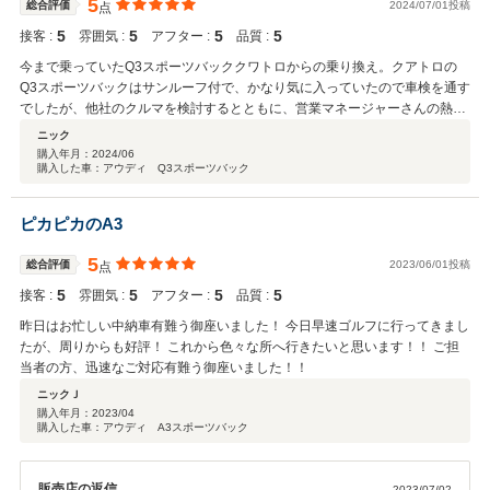
5
総合評価
2024/07/01投稿
点
5
5
5
5
接客 :
雰囲気 :
アフター :
品質 :
今まで乗っていたQ3スポーツバッククワトロからの乗り換え。クアトロの
Q3スポーツバックはサンルーフ付で、かなり気に入っていたので車検を通す
でしたが、他社のクルマを検討するとともに、営業マネージャーさんの熱意
とご提案頂いたQ3スポーツバックのマイルドハイブリッドとホワイトボディ
ニック
のブラックスタイリング+サンルーフが気に入り、購入させていただきまし
購入年月：
2024/06
購入した車：アウディ Q3スポーツバック
た。乗り口も全く異なり、別のクルマのようで、大変満足しています！
ピカピカのA3
5
総合評価
2023/06/01投稿
点
5
5
5
5
接客 :
雰囲気 :
アフター :
品質 :
昨日はお忙しい中納車有難う御座いました！ 今日早速ゴルフに行ってきまし
たが、周りからも好評！ これから色々な所へ行きたいと思います！！ ご担
当者の方、迅速なご対応有難う御座いました！！
ニックＪ
購入年月：
2023/04
購入した車：アウディ A3スポーツバック
販売店の返信
2023/07/02