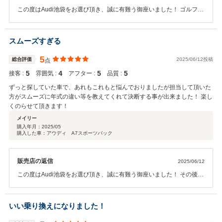
この度はAudi池袋をお選び頂き、誠に有難う御座いました！ ゴルフに
行かれた時のご評判如何でしたでしょうか。 お気軽にご連絡、ご相談
お待ち申し上げております！ 今後ともAudi池袋をどうぞ宜しくお願い
申し上げます。 お近くお立ち寄りの際は、わんちゃんとご一緒にコー
スムーズすぎる
ヒー飲みに来てください！！
5
総合評価
2025/06/12投稿
点
5
4
5
5
接客 :
雰囲気 :
アフター :
品質 :
ずっと探していた車で、あれもこれもと悩んでおりましたが担当して頂いた
方がスムーズに年式の違い等を教えてくれて決断する事が出来ました！ 楽し
くのらせて頂きます！
メイリー
購入年月：
2025/05
購入した車：アウディ A7スポーツバック
販売店の返信
2025/06/12
この度はAudi池袋をお選び頂き、誠に有難う御座いました！ その後ご
不安に思われていらっしゃいました「操作の件」問題は無さそうでし
ょうか？ お気軽にご連絡、ご相談お待ち申し上げております！ ご友人
のお車のサービスの件も、お気軽にご相談下さい！ 今後ともAudi池袋
いい乗り換えになりました！
をどうぞ宜しくお願い申し上げます。