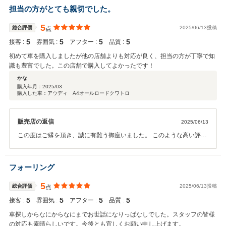
なるディーラー」と感じていただけたとのこと、スタッフ一同心より
担当の方がとても親切でした。
光栄に存じます。 ご家族皆さまにとって心地よいカーライフのスター
トとなりましたら、何よりです。 今後も変わらぬご信頼にお応えでき
5
総合評価
2025/06/13投稿
点
るよう、引き続きしっかりとサポートさせていただきます。 またいつ
5
5
5
5
接客 :
雰囲気 :
アフター :
品質 :
でもお気軽にお立ち寄りください。ありがとうございました。
初めて車を購入しましたが他の店舗よりも対応が良く、担当の方が丁寧で知
識も豊富でした。この店舗で購入してよかったです！
かな
購入年月：
2025/03
購入した車：アウディ A4オールロードクワトロ
販売店の返信
2025/06/13
この度はご縁を頂き、誠に有難う御座いました。 このような高い評価
のクチコミを頂き、大変嬉しく存じます。 今後ともどうぞ宜しくお願
い致します。
フォーリング
5
総合評価
2025/06/13投稿
点
5
5
5
5
接客 :
雰囲気 :
アフター :
品質 :
車探しからなにからなにまでお世話になりっぱなしでした。スタッフの皆様
の対応も素晴らしいです。今後とも宜しくお願い申し上げます。