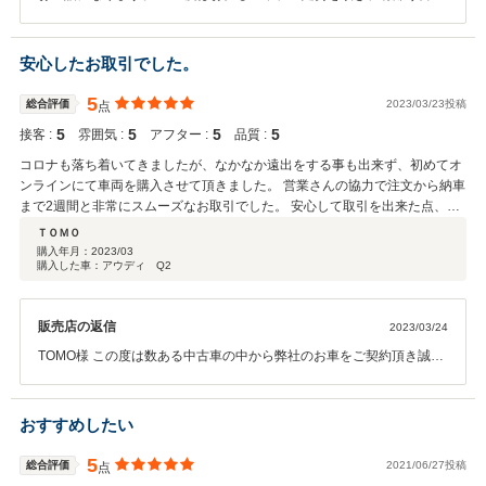
いました。 引き続き操作方法等、御不明な点御座いましたらご質問下
さいませ。 引き続きどうぞ宜しくお願い申し上げます。
安心したお取引でした。
5
総合評価
2023/03/23投稿
点
5
5
5
5
接客 :
雰囲気 :
アフター :
品質 :
コロナも落ち着いてきましたが、なかなか遠出をする事も出来ず、初めてオ
ンラインにて車両を購入させて頂きました。 営業さんの協力で注文から納車
まで2週間と非常にスムーズなお取引でした。 安心して取引を出来た点、さ
すが正規ディーラーだなと思います。 また機会がありましたら宜しくお願い
ＴＯＭＯ
致します。
購入年月：
2023/03
購入した車：アウディ Q2
販売店の返信
2023/03/24
TOMO様 この度は数ある中古車の中から弊社のお車をご契約頂き誠に
有難う御座いました。 その後お車の状態はいかがでしょうか？ ご納車
日の御希望に沿う事が出来、嬉しく存じます。 是非お近くにお立ち寄
りの際、是非ご来店下さいませ。 TOMO様にお会いできる日を楽しみ
おすすめしたい
に待っております。 何かお困りの際はぜひお気軽にご相談下さい！ 今
後とも、どうぞ宜しくお願い申し上げます。
5
総合評価
2021/06/27投稿
点