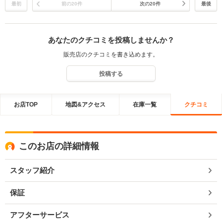
らも大切にお乗り頂ければ幸いです。 何かありましたら、いつでも対
最初
前の20件
次の20件
最後
応致しますので、お気軽にご連絡下さいませ。 是非、Ａｕｄｉ ｌｉｆ
ｅを楽しんで下さいませ。 今後とも末永く宜しくお願い申し上げま
す。
あなたのクチコミを投稿しませんか？
販売店のクチコミを書き込めます。
投稿する
お店TOP
地図&アクセス
在庫一覧
クチコミ
このお店の詳細情報
スタッフ紹介
保証
アフターサービス