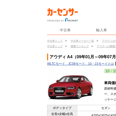
中古車
輸入車
中古車トップ
>
中古車メーカー一覧
>
アウディの
中古車トップ
>
燃費ランキング
>
アウディの燃費
アウディ A4（09年01月～09年07
WLTCモード、JC08モード、10・15モードとは
10・1
車両価
原材料
ー、ス
ッケージ
ボディタイプ
セダン
全長x全幅x全高
4705x1825x142