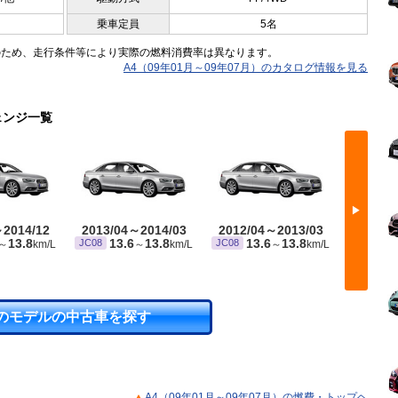
乗車定員
5名
のため、走行条件等により実際の燃料消費率は異なります。
A4（09年01月～09年07月）のカタログ情報を見る
ェンジ一覧
▶
～2014/12
2013/04～2014/03
2012/04～2013/03
2009/
※ 10・15
13.8
13.6
13.8
13.6
13.8
JC08
JC08
～
km/L
～
km/L
～
km/L
のモデルの中古車を探す
A4（09年01月～09年07月）の燃費・トップヘ