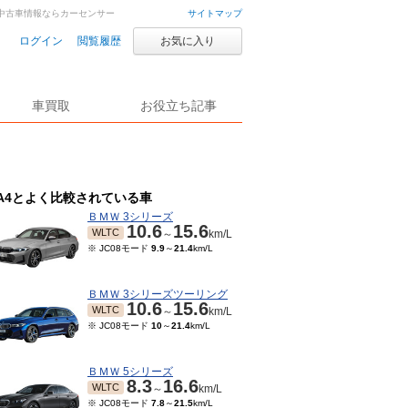
車・中古車情報ならカーセンサー
サイトマップ
ログイン
閲覧履歴
お気に入り
車買取
お役立ち記事
A4とよく比較されている車
ＢＭＷ 3シリーズ
10.6
15.6
WLTC
～
km/L
※ JC08モード
9.9
～
21.4
km/L
ＢＭＷ 3シリーズツーリング
10.6
15.6
WLTC
～
km/L
※ JC08モード
10
～
21.4
km/L
ＢＭＷ 5シリーズ
8.3
16.6
WLTC
～
km/L
※ JC08モード
7.8
～
21.5
km/L