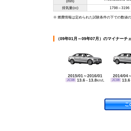
(mm)
排気量(cc)
1798～3196
※ 燃費情報は定められた試験条件の下での数値
（09年01月～09年07月）のマイナーチ
2015/01～2016/01
2014/04
13.6
13.8
13.6
JC08
JC08
～
km/L
こ