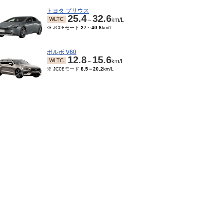
トヨタ プリウス
25.4
32.6
WLTC
～
km/L
※ JC08モード
27
～
40.8
km/L
ボルボ V60
12.8
15.6
WLTC
～
km/L
※ JC08モード
8.5
～
20.2
km/L