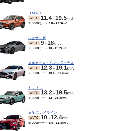
ＢＭＷ X1
11.4
19.5
WLTC
～
km/L
※ JC08モード
9.8
～
23.3
km/L
レクサス IS
9
18
WLTC
～
km/L
※ JC08モード
10
～
23.2
km/L
メルセデス・ベンツ Cクラス
12.3
19.1
WLTC
～
km/L
※ JC08モード
10.8
～
21.3
km/L
12～2012/03
2009/08～2009/11
2008/03～2008/12
モード
12
～
13.4
km/L
※ 10・15モード
10.4
～
※ 10・15モード
9.3
～
13.4
km/L
13.4
km/L
ミニ ミニ
13.2
19.5
WLTC
～
km/L
※ JC08モード
13
～
24.2
km/L
日産 スカイライン
10
12.4
WLTC
～
km/L
※ JC08モード
9.4
～
18.4
km/L