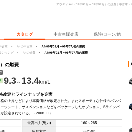
アウディ A4（09年01月～09年07月）の燃費 | 中古
カタログ
中古車販売店
保険/ローン/他
中古車
>
A4の中古車
>
A4(09年01月～09年07月)の燃費
ランキング
>
A4の燃費
>
A4(09年01月～09年07月)の燃費
月）の燃費
？
9.3
13.4
5
～
km/L
格改定とラインナップを充実
価格の上昇などにより車両価格が改定された。またスポーティな仕様のバンパ
ポーツシート、サスペンションなどをパッケージしたオプション、Sラインパ
が設定されている。（2008.11）
最高出力(馬力)
160～265
0/他
駆動方式
FF/4WD