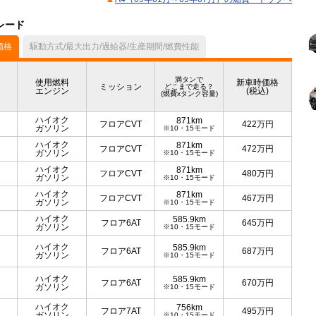
レード
価格
駆動方式/最大出力/過給器/生産期間/燃費性能
満タンで
使用燃料
新車時価格
ミッション
どこまで走る？
エンジン
(税込)
(燃費xタンク容量)
ハイオク
871km
フロアCVT
422
万円
ガソリン
※10・15モード
ハイオク
871km
フロアCVT
472
万円
ガソリン
※10・15モード
ハイオク
871km
フロアCVT
480
万円
ガソリン
※10・15モード
ハイオク
871km
フロアCVT
467
万円
ガソリン
※10・15モード
ハイオク
585.9km
フロア6AT
645
万円
ガソリン
※10・15モード
ハイオク
585.9km
フロア6AT
687
万円
ガソリン
※10・15モード
ハイオク
585.9km
フロア6AT
670
万円
ガソリン
※10・15モード
ハイオク
756km
フロア7AT
495
万円
ガソリン
※10・15モード