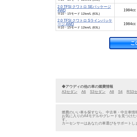
2.0 TFSI クワトロ SEパッケージ
1984cc
4WD
※10・15モード 12km/L (63L)
2.0 TFSI クワトロ Sラインパッケ
1984cc
ージ 4WD
※10・15モード 12km/L (63L)
こ
◆アウディの他の車の燃費情報
A3セダン
A6
S3セダン
A8
S4
RS3
燃費のいい車を探すなら、中古車・中古車情報の
お気に入りのA4モデルやグレードを見つけた
す。
カーセンサーはあなたの車選びをサポートし