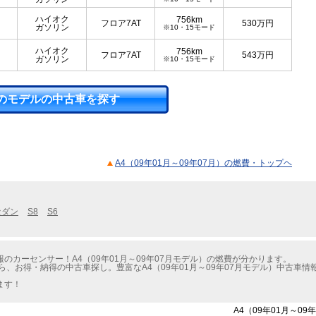
ハイオク
756km
フロア7AT
530
万円
ガソリン
※10・15モード
ハイオク
756km
フロア7AT
543
万円
ガソリン
※10・15モード
のモデルの中古車を探す
A4（09年01月～09年07月）の燃費・トップヘ
セダン
S8
S6
カーセンサー！A4（09年01月～09年07月モデル）の燃費が分かります。
ら、お得・納得の中古車探し。豊富なA4（09年01月～09年07月モデル）中古車
ます！
A4（09年01月～0