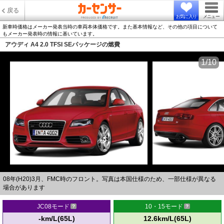
戻る
お気に入り
メニュー
新車時価格はメーカー発表当時の車両本体価格です。また基本情報など、その他の項目について
もメーカー発表時の情報に基いています。
アウディ A4 2.0 TFSI SEパッケージの燃費
1/10
08年(H20)3月、FMC時のフロント。写真は本国仕様のため、一部仕様が異なる
場合があります
JC08モード
10・15モード
-km/L(65L)
12.6km/L(65L)