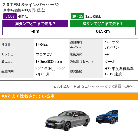
2.0 TFSI Sラインパッケージ
新車時価格
488
万円(税込)
JC08
-km/L
10・15
12.6km/L
満タンでどこまで走る？
満タンでどこまで走る？
-km
819km
ハイオク
使用燃料
1984cc
排気量
エンジン
ガソリン
フロアCVT
FF
ミッション
駆動方式
180ps/6000rpm
ターボ
最大出力
過給器（ターボ）
2011年04月～201
H22年度燃費基準
生産期間
燃費性能
2年03月
+20%達成
▲A4 2.0 TFSI SEパッケージの燃費TOPへ
A4とよく比較されている車