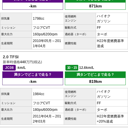
-km
871km
ハイオク
使用燃料
1798cc
排気量
エンジン
ガソリン
フロアCVT
FF
ミッション
駆動方式
160ps/6200rpm
ターボ
最大出力
過給器（ターボ）
2010年05月～201
H22年度燃費基準
生産期間
燃費性能
1年04月
達成
2.0 TFSI
新車時価格
440
万円(税込)
JC08
-km/L
10・15
12.6km/L
満タンでどこまで走る？
満タンでどこまで走る？
-km
819km
ハイオク
使用燃料
1984cc
排気量
エンジン
ガソリン
フロアCVT
FF
ミッション
駆動方式
180ps/6000rpm
ターボ
最大出力
過給器（ターボ）
2011年04月～201
H22年度燃費基準
生産期間
燃費性能
2年03月
+20%達成