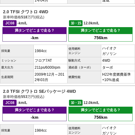
1年04月
達成
2.0 TFSI クワトロ 4WD
新車時価格
518
万円(税込)
JC08
-km/L
10・15
12.0km/L
満タンでどこまで走る？
満タンでどこまで走る？
-km
756km
ハイオク
使用燃料
1984cc
排気量
エンジン
ガソリン
フロア7AT
4WD
ミッション
駆動方式
211ps/6000rpm
ターボ
最大出力
過給器（ターボ）
2009年12月～201
H22年度燃費基準
生産期間
燃費性能
2年03月
+10%達成
2.0 TFSI クワトロ SEパッケージ 4WD
新車時価格
553
万円(税込)
JC08
-km/L
10・15
12.0km/L
満タンでどこまで走る？
満タンでどこまで走る？
-km
756km
ハイオク
使用燃料
1984cc
排気量
エンジン
ガソリン