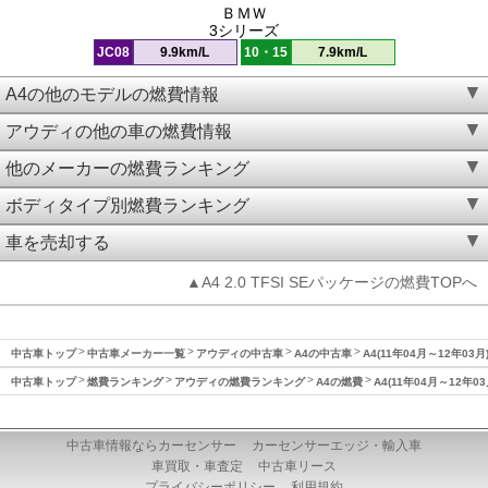
ＢＭＷ
3シリーズ
JC08
9.9km/L
10・15
7.9km/L
A4の他のモデルの燃費情報
アウディの他の車の燃費情報
他のメーカーの燃費ランキング
ボディタイプ別燃費ランキング
車を売却する
▲A4 2.0 TFSI SEパッケージの燃費TOPへ
中古車トップ
中古車メーカー一覧
アウディの中古車
A4の中古車
A4(11年04月～12年03
中古車トップ
燃費ランキング
アウディの燃費ランキング
A4の燃費
A4(11年04月～12年0
中古車情報ならカーセンサー
カーセンサーエッジ・輸入車
車買取・車査定
中古車リース
プライバシーポリシー
利用規約