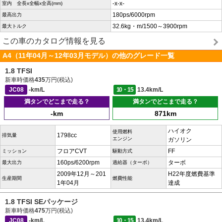
-x-x-
室内 全長x全幅x全高(mm)
180ps/6000rpm
最高出力
32.6kg・m/1500～3900rpm
最大トルク
この車のカタログ情報を見る
A4（11年04月～12年03月モデル）の他のグレード一覧
1.8 TFSI
新車時価格
435
万円(税込)
JC08
-km/L
10・15
13.4km/L
満タンでどこまで走る？
満タンでどこまで走る？
-km
871km
ハイオク
使用燃料
1798cc
排気量
エンジン
ガソリン
フロアCVT
FF
ミッション
駆動方式
160ps/6200rpm
ターボ
最大出力
過給器（ターボ）
2009年12月～201
H22年度燃費基準
生産期間
燃費性能
1年04月
達成
1.8 TFSI SEパッケージ
新車時価格
475
万円(税込)
JC08
-km/L
10・15
13.4km/L