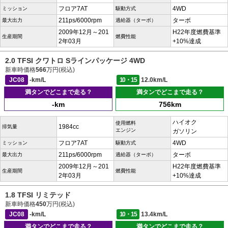
フロア7AT
4WD
ミッション
駆動方式
211ps/6000rpm
ターボ
最大出力
過給器（ターボ）
2009年12月～201
H22年度燃費基準
生産期間
燃費性能
2年03月
+10%達成
2.0 TFSI クワトロ Sラインパッケージ 4WD
新車時価格
566
万円(税込)
JC08
-km/L
10・15
12.0km/L
満タンでどこまで走る？
満タンでどこまで走る？
-km
756km
ハイオク
使用燃料
1984cc
排気量
エンジン
ガソリン
フロア7AT
4WD
ミッション
駆動方式
211ps/6000rpm
ターボ
最大出力
過給器（ターボ）
2009年12月～201
H22年度燃費基準
生産期間
燃費性能
2年03月
+10%達成
1.8 TFSI リミテッド
新車時価格
450
万円(税込)
JC08
-km/L
10・15
13.4km/L
満タンでどこまで走る？
満タンでどこまで走る？