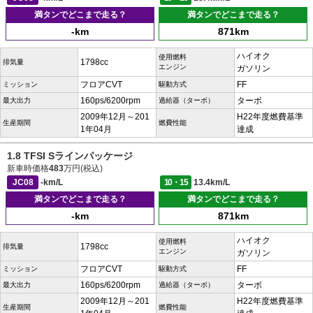
満タンでどこまで走る？
満タンでどこまで走る？
-km
871km
ハイオク
使用燃料
1798cc
排気量
エンジン
ガソリン
フロアCVT
FF
ミッション
駆動方式
160ps/6200rpm
ターボ
最大出力
過給器（ターボ）
2009年12月～201
H22年度燃費基準
生産期間
燃費性能
1年04月
達成
1.8 TFSI Sラインパッケージ
新車時価格
483
万円(税込)
JC08
-km/L
10・15
13.4km/L
満タンでどこまで走る？
満タンでどこまで走る？
-km
871km
ハイオク
使用燃料
1798cc
排気量
エンジン
ガソリン
フロアCVT
FF
ミッション
駆動方式
160ps/6200rpm
ターボ
最大出力
過給器（ターボ）
2009年12月～201
H22年度燃費基準
生産期間
燃費性能