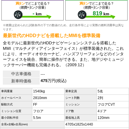
満タン
でどこまで走る？
満タン
でどこまで走る？
（燃費×タンク容量）
（燃費×タンク容量）
-
819
km
km
※燃費は定められた試験条件の下での数値のため、走行条件等により実際の燃料消費率は異な
ります。
最新世代のHDDナビを搭載したMMIを標準装備
全モデルに最新世代のHDDナビゲーションシステムを搭載した
MMI（マルチメディアインターフェイス）が標準装備された。これ
により、オーディオやカーナビ、ハンズフリーフォンなどのインタ
ーフェイスを統合、簡単に操作ができる。また、地デジやミュージ
ックサーバー機能も完備される。（2009.12）
中古車価格
---
475
万円(税込)
新車時価格
1540kg
5名
車両重量
乗車定員
2810mm
2列
ホイールベース
シート列数
FF
フロアCVT
駆動方式
ミッション
フロア
4ドア
ミッション位置
ドア数
5.5m
120mm
最小回転半径
最低地上高
4705x1825x1440
全長x全幅x全高(mm)