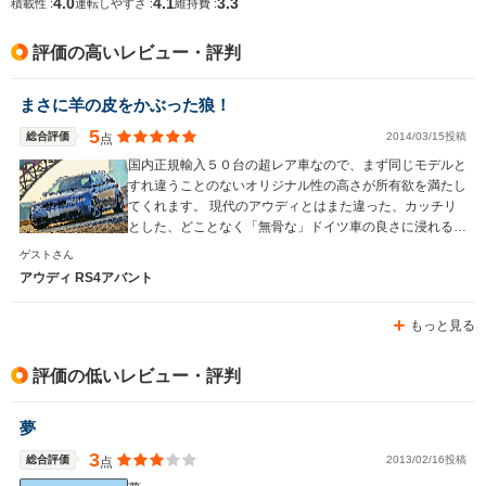
4.0
4.1
3.3
積載性 :
運転しやすさ :
維持費 :
排気量
4163cc
2994cc
2893cc
評価の高いレビュー・評判
駆動方式
4WD
4WD
4WD
まさに羊の皮をかぶった狼！
5
総合評価
2014/03/15投稿
点
国内正規輸入５０台の超レア車なので、まず同じモデルと
すれ違うことのないオリジナル性の高さが所有欲を満たし
てくれます。 現代のアウディとはまた違った、カッチリ
とした、どことなく「無骨な」ドイツ車の良さに浸れる車
ではないでしょうか！
ゲストさん
アウディ RS4アバント
もっと見る
評価の低いレビュー・評判
夢
3
総合評価
2013/02/16投稿
点