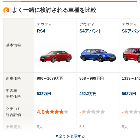
よく一緒に検討される車種を比較
アウディ
アウディ
アウディ
RS4
S4アバント
S6アバ
基本情報
新車価格
990～1079万円
868～999万円
1339～1
中古車
532万円
452.2万円
568万円
平均価格
クチコミ
4.0
-
-
総合評価
乗車定員
5人
5人
5人
▼
全てを表示する
ドア数
4ドア
5ドア
5ドア