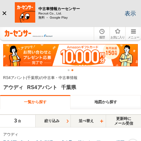
中古車情報カーセンサー
表示
Recruit Co., Ltd.
無料 － Google Play
履歴
お気に入り
メニュー
RS4アバント(千葉県)の中古車・中古車情報
アウディ RS4アバント 千葉県
一覧から探す
地図から探す
更新時に
3
絞り込み
並べ替え
台
メール受信
アウディ