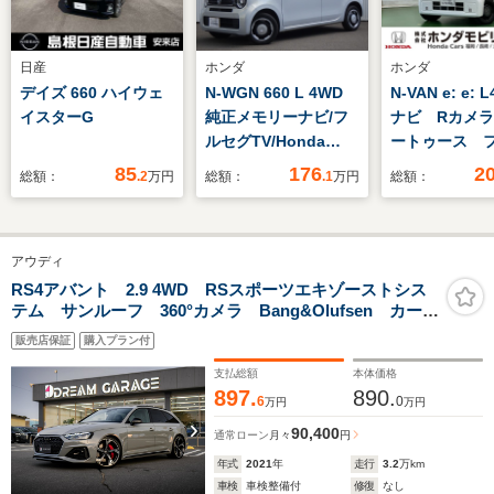
日産
ホンダ
ホンダ
デイズ 660 ハイウェ
N-WGN 660 L 4WD
N-VAN e: e: 
イスターG
純正メモリーナビ/フ
ナビ Rカメ
ルセグTV/Honda
ートゥース 
CONNECT対
TV
85
176
2
総額：
.2
万円
総額：
.1
万円
総額：
応/Bluetooth機
能/ETC/純正フロント
ドライブレコーダー/
アウディ
ホンダセンシング/バ
ックカメラ/シートヒ
RS4アバント 2.9 4WD RSスポーツエキゾーストシス
テム サンルーフ 360°カメラ Bang&Olufsen カープ
ーター
レイ シートヒーター パークアシストプライバシーガ
販売店保証
購入プラン付
ラス
支払総額
本体価格
897.
890.
6
0
万円
万円
90,400
通常ローン
月々
円
年式
2021
年
走行
3.2
万km
車検
車検整備付
修復
なし