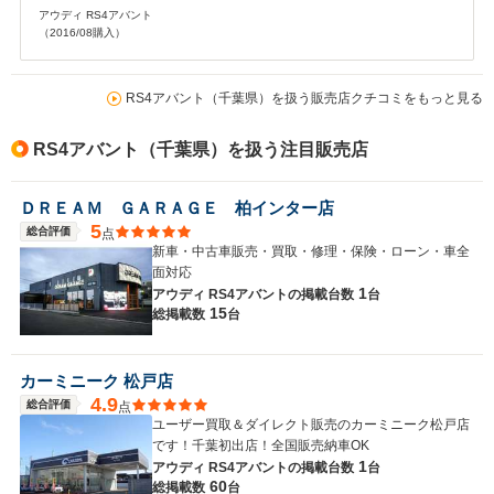
アウディ RS4アバント
（2016/08購入）
RS4アバント（千葉県）を扱う販売店クチコミをもっと見る
RS4アバント（千葉県）を扱う注目販売店
ＤＲＥＡＭ ＧＡＲＡＧＥ 柏インター店
5
総合評価
点
新車・中古車販売・買取・修理・保険・ローン・車全
面対応
1
アウディ RS4アバントの
掲載台数
台
15
総掲載数
台
カーミニーク 松戸店
4.9
総合評価
点
ユーザー買取＆ダイレクト販売のカーミニーク松戸店
です！千葉初出店！全国販売納車OK
1
アウディ RS4アバントの
掲載台数
台
60
総掲載数
台