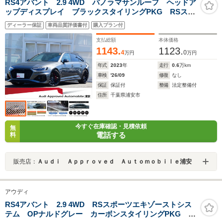
RS4アバント 2.9 4WD パノラマサンルーフ ヘッドア
ップディスプレイ ブラックスタイリングPKG RSスポ
ーツエキゾースト RSデザインPKGレッド パークアシ
ディーラー保証
車両品質評価書付
購入プラン付
スト キャリパーレッド プライバシーガラス TV
支払総額
本体価格
1143.
1123.
4
0
万円
万円
年式
2023
年
走行
0.6
万km
車検
'26/09
修復
なし
保証
保証付
整備
法定整備付
住所
千葉県浦安市
今すぐ在庫確認・見積依頼
無
電話する
料
販売店：
Ａｕｄｉ Ａｐｐｒｏｖｅｄ Ａｕｔｏｍｏｂｉｌｅ浦安
アウディ
RS4アバント 2.9 4WD RSスポーツエキゾーストシス
テム OPナルドグレー カーボンスタイリングPKG レ