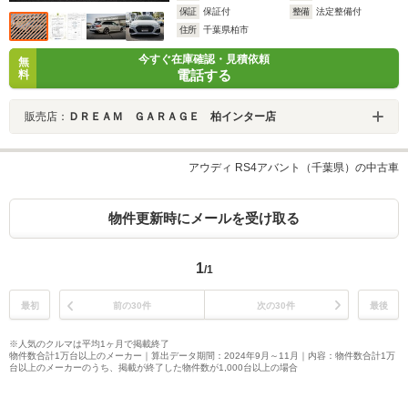
保証
保証付
整備
法定整備付
住所
千葉県柏市
今すぐ在庫確認・見積依頼
無
電話する
料
販売店：
ＤＲＥＡＭ ＧＡＲＡＧＥ 柏インター店
アウディ RS4アバント（千葉県）の中古車
物件更新時にメールを受け取る
1
/1
最初
前の30件
次の30件
最後
※人気のクルマは平均1ヶ月で掲載終了
物件数合計1万台以上のメーカー｜算出データ期間：2024年9月～11月｜内容：物件数合計1万
台以上のメーカーのうち、掲載が終了した物件数が1,000台以上の場合