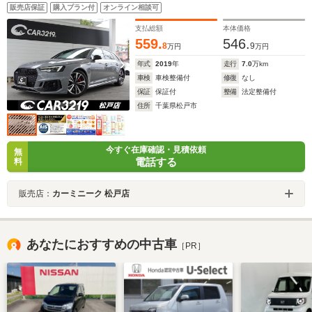
ッドブレーキキャリパー マトリクスLEDヘッドライ
販売店保証
購入プラン付
オンライン相談可
ト ACC アウディプレゼンス シートヒーター
Bang&Olufsenサウンド ETC
支払総額
本体価格
559.
546.
8
9
万円
万円
年式
2019
年
走行
7.0
万km
車検
車検整備付
修復
なし
保証
保証付
整備
法定整備付
住所
千葉県松戸市
今すぐ在庫確認・見積依頼
無
電話する
料
販売店：
カーミニーク 松戸店
あなたにおすすめの中古車
［PR］