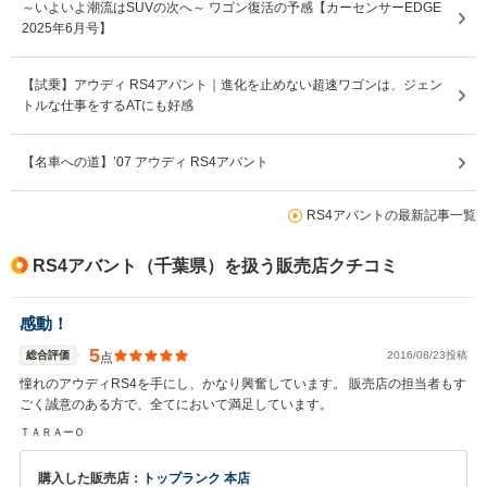
～いよいよ潮流はSUVの次へ～ ワゴン復活の予感【カーセンサーEDGE
2025年6月号】
【試乗】アウディ RS4アバント｜進化を止めない超速ワゴンは、ジェン
トルな仕事をするATにも好感
【名車への道】’07 アウディ RS4アバント
RS4アバントの最新記事一覧
RS4アバント（千葉県）を扱う販売店クチコミ
感動！
5
総合評価
2016/08/23投稿
点
憧れのアウディRS4を手にし、かなり興奮しています。 販売店の担当者もす
ごく誠意のある方で、全てにおいて満足しています。
ＴＡＲＡーＯ
購入した販売店：
トップランク 本店