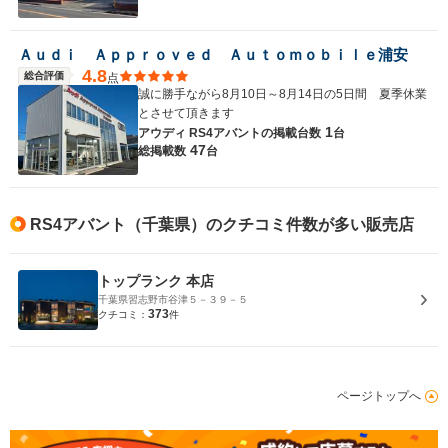
Ａｕｄｉ Ａｐｐｒｏｖｅｄ Ａｕｔｏｍｏｂｉｌｅ浦安
4.8
総合評価
点
誠に勝手ながら8月10日～8月14日の5日間 夏季休業
とさせて頂きます
1
アウディ RS4アバントの
掲載台数
台
47
総掲載数
台
RS4アバント（千葉県）のクチコミ件数が多い販売店
トップランク 本店
千葉県習志野市谷津５－３９－５
373
クチコミ：
件
ページトップへ