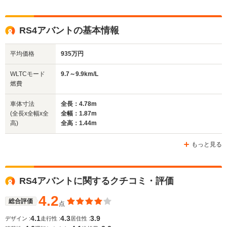
全高
全高
全
RS4アバントの基本情報
1.41m～1.42m
1.44m
1.
平均価格
935万円
全幅
全幅
全
WLTCモード
9.7～9.9km/L
サイズ
1.83m
1.84m～1.85m
1.
燃費
全長
全長
(全長x全幅x全高)
4.59m
4.75m～4.77m
4.
車体寸法
全長：4.78m
(全長x全幅x全
全幅：1.87m
高)
全高：1.44m
ホイールベース
ホイールベース
ホイー
-m
-m
もっと見る
10.6～11.0km/L
└市街地:7.1～
9.5～9.8k
RS4アバントに関するクチコミ・評価
7.5km/L
└市街地:6.
WLTCモード
-
└郊外:10.8～
└郊外:9.5
燃費
4.2
11.3km/L
└高速道路:
総合評価
点
└高速道路:13.2～
12.0km/L
4.1
4.3
3.9
デザイン :
走行性 :
居住性 :
13.7km/L