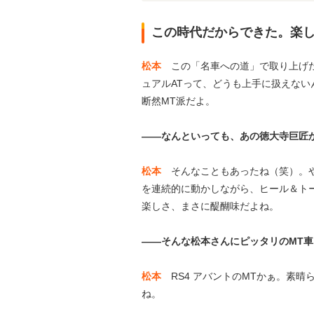
この時代だからできた。楽し
松本
この「名車への道」で取り上げた
ュアルATって、どうも上手に扱えな
断然MT派だよ。
——なんといっても、あの徳大寺巨匠
松本
そんなこともあったね（笑）。
を連続的に動かしながら、ヒール＆ト
楽しさ、まさに醍醐味だよね。
——そんな松本さんにピッタリのMT
松本
RS4 アバントのMTかぁ。素
ね。