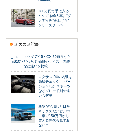
Gunma】
180万円で手に入る
イケてる輸入車。“ダ
ンディみ”を上げる4
シリーズクーペ
オススメ記事
_img
マツダ CX-5とCX-30買うなら
mB10">
どっち？ 価格やサイズ、内装
など違いを比較
レクサス RXの内装を
徹底チェック！ バー
ジョンLとFスポーツ
などグレード別の違
いも解説
新型が登場した日産
キックスだけど、中
古車で150万円から
買える先代も見てみ
ない？