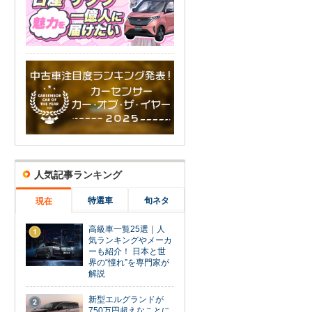
人気記事ランキング
特選車
旬ネタ
現在
高級車一覧25選｜人
1
気ランキングやメーカ
ーも紹介！ 日本と世
界の“憧れ”を専門家が
解説
新型エルグランドが
2
750万円超えなことに