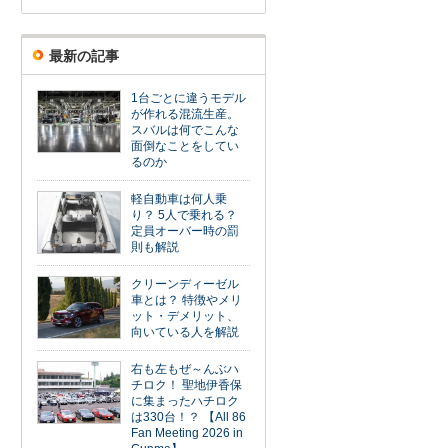
最新の記事
1台ごとに違うモデル
が作れる混流生産。
スバルは何でこんな
面倒なことをしてい
るのか
軽自動車は何人乗
り？ 5人で乗れる？
定員オーバー時の罰
則も解説
クリーンディーゼル
車とは？ 特徴やメリ
ット・デメリット、
向いている人を解説
右も左もぜ～んぶハ
チロク！ 聖地伊香保
に集まったハチロク
は330台！？ 【All 86
Fan Meeting 2026 in