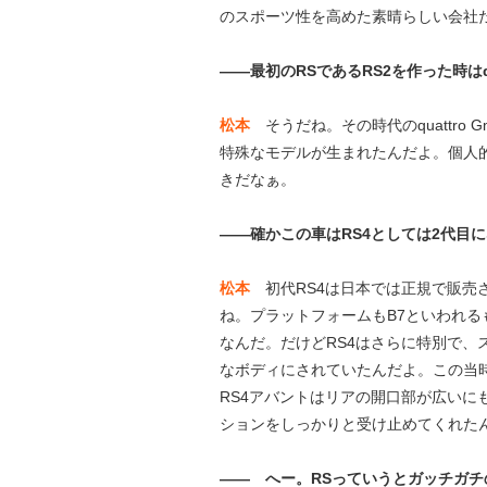
のスポーツ性を高めた素晴らしい会社
——最初のRSであるRS2を作った時はq
松本
そうだね。その時代のquattr
特殊なモデルが生まれたんだよ。個人的に
きだなぁ。
——確かこの車はRS4としては2代目
松本
初代RS4は日本では正規で販売さ
ね。プラットフォームもB7といわれ
なんだ。だけどRS4はさらに特別で
なボディにされていたんだよ。この当時
RS4アバントはリアの開口部が広い
ションをしっかりと受け止めてくれた
—— へー。RSっていうとガッチガ