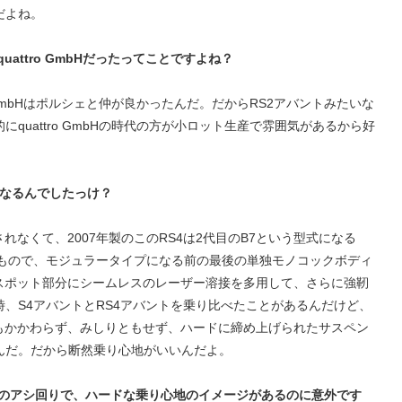
だよね。
uattro GmbHだったってことですよね？
o GmbHはポルシェと仲が良かったんだ。だからRS2アバントみたいな
quattro GmbHの時代の方が小ロット生産で雰囲気があるから好
になるんでしたっけ？
れなくて、2007年製のこのRS4は2代目のB7という型式になる
るもので、モジュラータイプになる前の最後の単独モノコックボディ
、スポット部分にシームレスのレーザー溶接を多用して、さらに強靭
、S4アバントとRS4アバントを乗り比べたことがあるんだけど、
にもかかわらず、みしりともせず、ハードに締め上げられたサスペン
んだ。だから断然乗り心地がいいんだよ。
チのアシ回りで、ハードな乗り心地のイメージがあるのに意外です