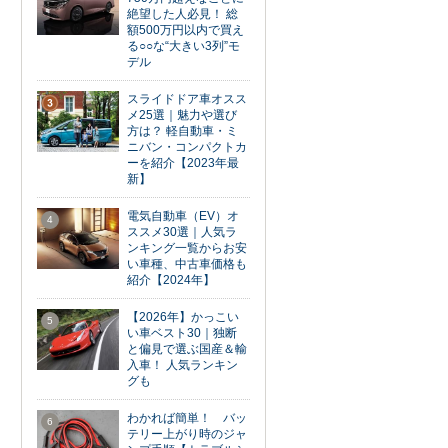
絶望した人必見！ 総
額500万円以内で買え
る○○な“大きい3列”モ
デル
スライドドア車オスス
3
メ25選｜魅力や選び
方は？ 軽自動車・ミ
ニバン・コンパクトカ
ーを紹介【2023年最
新】
電気自動車（EV）オ
4
ススメ30選｜人気ラ
ンキング一覧からお安
い車種、中古車価格も
紹介【2024年】
【2026年】かっこい
5
い車ベスト30｜独断
と偏見で選ぶ国産＆輸
入車！ 人気ランキン
グも
わかれば簡単！ バッ
6
テリー上がり時のジャ