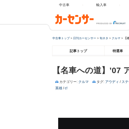
中古車
輸入車
中古車トップ
>
日刊カーセンサー
>
旬ネタ
>
クルマ
>
【名
記事トップ
特選車
【名車への道】’07 
カテゴリー:
クルマ
タグ:
アウディ
/
ステ
英雄
/
c!