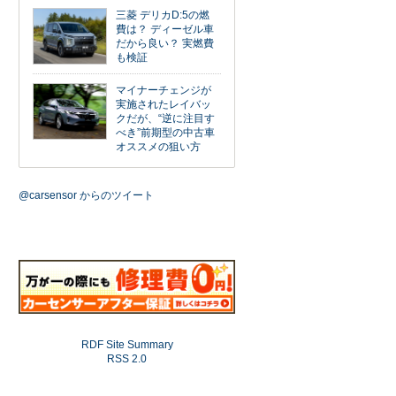
三菱 デリカD:5の燃
費は？ ディーゼル車
だから良い？ 実燃費
も検証
マイナーチェンジが
実施されたレイバッ
クだが、“逆に注目す
べき”前期型の中古車
オススメの狙い方
@carsensor からのツイート
RDF Site Summary
RSS 2.0