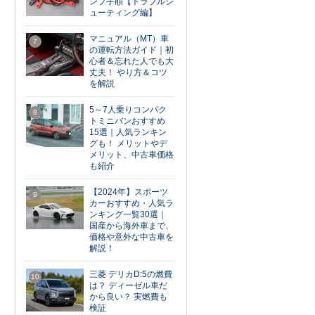
ンプ手順【トラブルシ
ューティング編】
マニュアル（MT）車
7
の運転方法ガイド｜初
心者＆忘れた人でも大
丈夫！ やり方＆コツ
を解説
5～7人乗りコンパク
8
トミニバンおすすめ
15選｜人気ランキン
グも！ メリットやデ
メリット、中古車価格
も紹介
【2024年】スポーツ
9
カーおすすめ・人気ラ
ンキング一覧30選｜
国産から海外車まで、
価格や意外な中古車を
解説！
三菱 デリカD:5の燃費
10
は？ ディーゼル車だ
から良い？ 実燃費も
検証