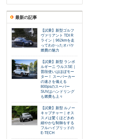
最新の記事
【試乗】新型ゴルフ
ヴァリアント TDI R
ライン｜962kmを走
ってわかったオバケ
燃費の魅力
【試乗】新型 ランボ
ルギーニ ウルスSE｜
普段使いはほぼモー
ター！ スーパーカー
の速さを備える
800psのスーパー
SUVはハンドリング
も燃費も上々
【試乗】新型 ルノー
キャプチャー｜オス
スメは驚くほどきめ
細やかな制御をする
フルハイブリッドの
E-TECH