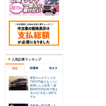
人気記事ランキング
特選車
旬ネタ
現在
新型エルグランドが
1
750万円超えなことに
絶望した人必見！ 総
額500万円以内で買え
る○○な“大きい3列”モ
デル
高級車一覧25選｜人