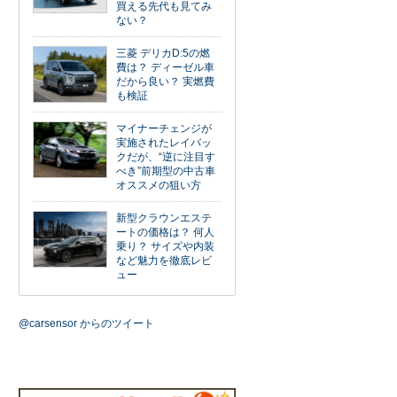
買える先代も見てみ
ない？
三菱 デリカD:5の燃
費は？ ディーゼル車
だから良い？ 実燃費
も検証
マイナーチェンジが
実施されたレイバッ
クだが、“逆に注目す
べき”前期型の中古車
オススメの狙い方
新型クラウンエステ
ートの価格は？ 何人
乗り？ サイズや内装
など魅力を徹底レビ
ュー
@carsensor からのツイート