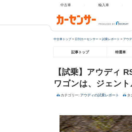
中古車
輸入車
中古車トップ
>
日刊カーセンサー
>
試乗レポート
>
アウデ
記事トップ
特選車
【試乗】アウディ R
ワゴンは、ジェント
カテゴリー:
アウディの試乗レポート
タ