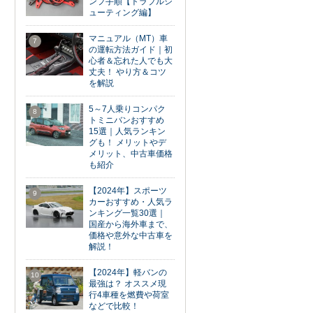
ンプ手順【トラブルシ
ューティング編】
マニュアル（MT）車
7
の運転方法ガイド｜初
心者＆忘れた人でも大
丈夫！ やり方＆コツ
を解説
5～7人乗りコンパク
8
トミニバンおすすめ
15選｜人気ランキン
グも！ メリットやデ
メリット、中古車価格
も紹介
【2024年】スポーツ
9
カーおすすめ・人気ラ
ンキング一覧30選｜
国産から海外車まで、
価格や意外な中古車を
解説！
【2024年】軽バンの
10
最強は？ オススメ現
行4車種を燃費や荷室
などで比較！