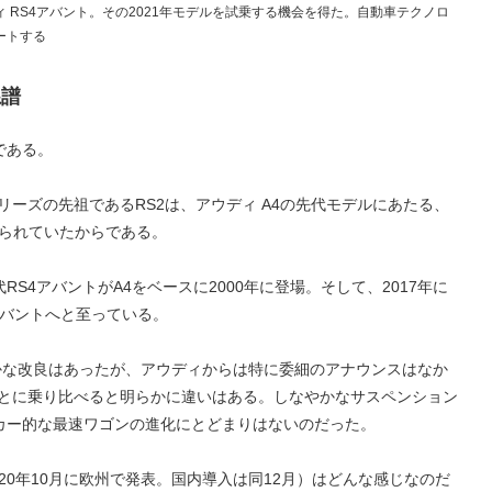
 RS4アバント。その2021年モデルを試乗する機会を得た。自動車テクノロ
ートする
系譜
である。
リーズの先祖であるRS2は、アウディ A4の先代モデルにあたる、
作られていたからである。
S4アバントがA4をベースに2000年に登場。そして、2017年に
アバントへと至っている。
と細かな改良はあったが、アウディからは特に委細のアナウンスはなか
ごとに乗り比べると明らかに違いはある。しなやかなサスペンション
カー的な最速ワゴンの進化にとどまりはないのだった。
020年10月に欧州で発表。国内導入は同12月）はどんな感じなのだ