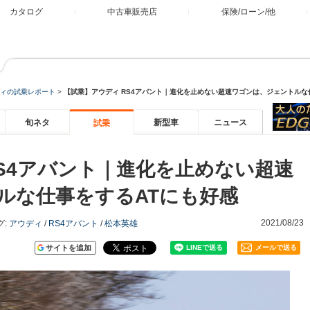
カタログ
中古車販売店
保険/ローン/他
ィの試乗レポート
>
【試乗】アウディ RS4アバント｜進化を止めない超速ワゴンは、ジェントルな
旬ネタ
新型車
ニュース
試乗
S4アバント｜進化を止めない超速
ルな仕事をするATにも好感
2021/08/23
グ:
アウディ
/
RS4アバント
/
松本英雄
サイトを追加
メールで送る