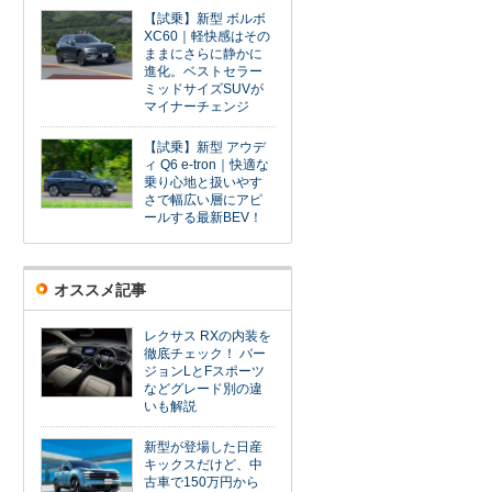
【試乗】新型 ボルボ
XC60｜軽快感はその
ままにさらに静かに
進化。ベストセラー
ミッドサイズSUVが
マイナーチェンジ
【試乗】新型 アウデ
ィ Q6 e-tron｜快適な
乗り心地と扱いやす
さで幅広い層にアピ
ールする最新BEV！
オススメ記事
レクサス RXの内装を
徹底チェック！ バー
ジョンLとFスポーツ
などグレード別の違
いも解説
新型が登場した日産
キックスだけど、中
古車で150万円から