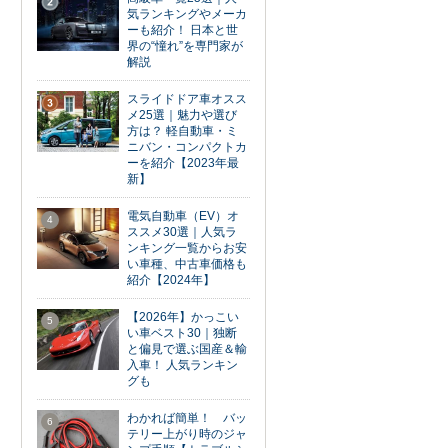
2
気ランキングやメーカ
ーも紹介！ 日本と世
界の“憧れ”を専門家が
解説
スライドドア車オスス
3
メ25選｜魅力や選び
方は？ 軽自動車・ミ
ニバン・コンパクトカ
ーを紹介【2023年最
新】
電気自動車（EV）オ
4
ススメ30選｜人気ラ
ンキング一覧からお安
い車種、中古車価格も
紹介【2024年】
【2026年】かっこい
5
い車ベスト30｜独断
と偏見で選ぶ国産＆輸
入車！ 人気ランキン
グも
わかれば簡単！ バッ
6
テリー上がり時のジャ