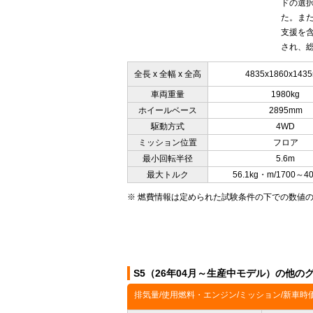
ドの選
た。ま
支援を
され、総
全長 x 全幅 x 全高
4835x1860x143
車両重量
1980kg
ホイールベース
2895mm
駆動方式
4WD
ミッション位置
フロア
最小回転半径
5.6m
最大トルク
56.1kg・m/1700～4
※ 燃費情報は定められた試験条件の下での数値
S5（26年04月～生産中モデル）の他の
排気量/使用燃料・エンジン/ミッション/新車時