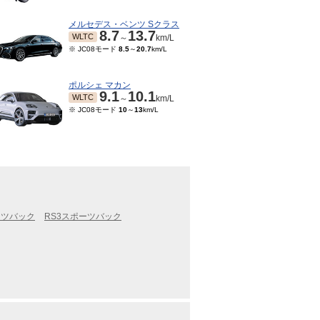
メルセデス・ベンツ Sクラス
8.7
13.7
WLTC
～
km/L
※ JC08モード
8.5
～
20.7
km/L
ポルシェ マカン
9.1
10.1
WLTC
～
km/L
※ JC08モード
10
～
13
km/L
ーツバック
RS3スポーツバック