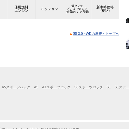
満タンで
使用燃料
新車時価格
ミッション
どこまで走る？
エンジン
(税込)
(燃費xタンク容量)
S5 3.0 4WDの燃費・トップヘ
A5スポーツバック
A5
A7スポーツバック
S3スポーツバック
S1
S1スポ