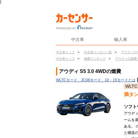
{
中古車
輸入車
中古車トップ
>
中古車メーカー一覧
>
アウディの
中古車トップ
>
燃費ランキング
>
アウディの燃費
アウディ S5 3.0 4WDの燃費
WLTCモード、JC08モード、10・15モードとは
WLTC
満タ
ソフト
アウディ
ームを
ある。
と構造