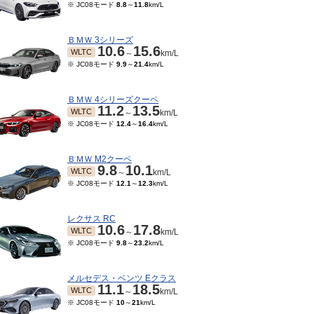
※ JC08モード
8.8
～
11.8
km/L
ＢＭＷ 3シリーズ
10.6
15.6
WLTC
～
km/L
※ JC08モード
9.9
～
21.4
km/L
ＢＭＷ 4シリーズクーペ
11.2
13.5
WLTC
～
km/L
※ JC08モード
12.4
～
16.4
km/L
ＢＭＷ M2クーペ
9.8
10.1
WLTC
～
km/L
※ JC08モード
12.1
～
12.3
km/L
レクサス RC
10.6
17.8
WLTC
～
km/L
※ JC08モード
9.8
～
23.2
km/L
メルセデス・ベンツ Eクラス
11.1
18.5
WLTC
～
km/L
※ JC08モード
10
～
21
km/L