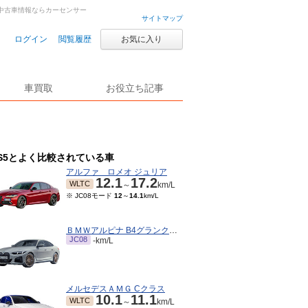
古車・中古車情報ならカーセンサー
サイトマップ
ログイン
閲覧履歴
お気に入り
車買取
お役立ち記事
S5とよく比較されている車
アルファ ロメオ ジュリア
12.1
17.2
WLTC
～
km/L
※ JC08モード
12
～
14.1
km/L
ＢＭＷアルピナ B4グランクーペ
JC08
-km/L
メルセデスＡＭＧ Cクラス
10.1
11.1
WLTC
～
km/L