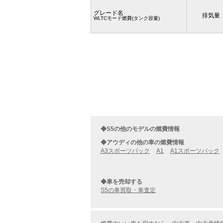
グレード名
排気量
WLTCモード燃費(タンク容量)
◆S5の他のモデルの燃費情報
◆アウディの他の車の燃費情報
A3スポーツバック
A1
A1スポーツバック
◆車を売却する
S5の車買取・車査定