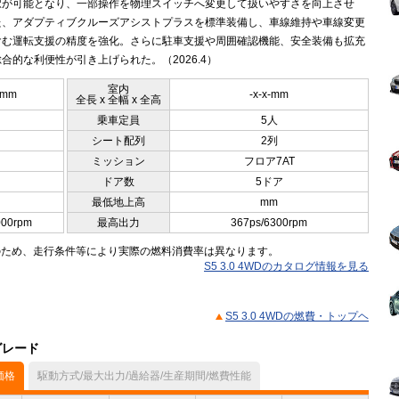
択が可能となり、一部操作を物理スイッチへ変更して扱いやすさを向上させ
た、アダプティブクルーズアシストプラスを標準装備し、車線維持や車線変更
含む運転支援の精度を強化。さらに駐車支援や周囲確認機能、安全装備も拡充
合的な利便性が引き上げられた。（2026.4）
室内
5mm
-x-x-mm
全長 x 全幅 x 全高
乗車定員
5人
シート配列
2列
ミッション
フロア7AT
ドア数
5ドア
最低地上高
mm
000rpm
最高出力
367ps/6300rpm
のため、走行条件等により実際の燃料消費率は異なります。
S5 3.0 4WDのカタログ情報を見る
S5 3.0 4WDの燃費・トップヘ
グレード
価格
駆動方式/最大出力/過給器/生産期間/燃費性能