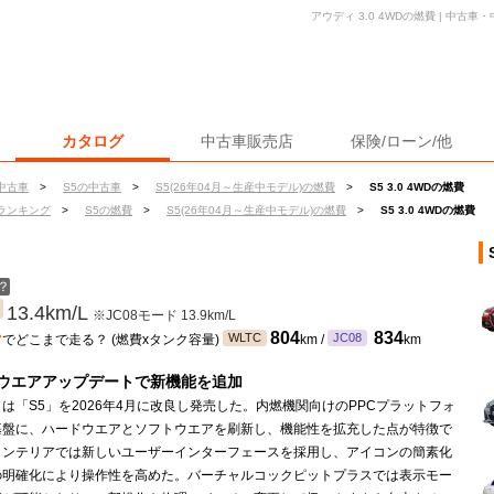
アウディ 3.0 4WDの燃費 | 中
カタログ
中古車販売店
保険/ローン/他
中古車
>
S5の中古車
>
S5(26年04月～生産中モデル)の燃費
>
S5 3.0 4WDの燃費
ランキング
>
S5の燃費
>
S5(26年04月～生産中モデル)の燃費
>
S5 3.0 4WDの燃費
？
13.4km/L
※JC08モード 13.9km/L
ン
804
834
WLTC
JC08
でどこまで走る？ (燃費xタンク容量)
km /
km
ウエアアップデートで新機能を追加
は「S5」を2026年4月に改良し発売した。内燃機関向けのPPCプラットフォ
基盤に、ハードウエアとソフトウエアを刷新し、機能性を拡充した点が特徴で
インテリアでは新しいユーザーインターフェースを採用し、アイコンの簡素化
の明確化により操作性を高めた。バーチャルコックピットプラスでは表示モー