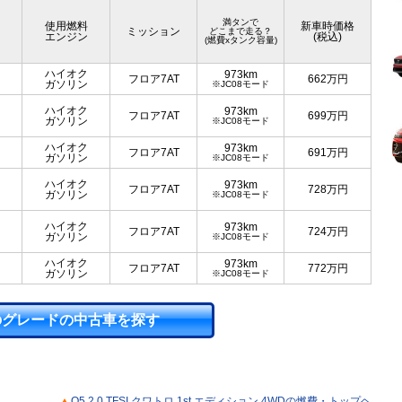
満タンで
使用燃料
新車時価格
ミッション
どこまで走る？
エンジン
(税込)
(燃費xタンク容量)
ハイオク
973km
フロア7AT
662
万円
ガソリン
※JC08モード
ハイオク
973km
フロア7AT
699
万円
ガソリン
※JC08モード
ハイオク
973km
フロア7AT
691
万円
ガソリン
※JC08モード
ハイオク
973km
フロア7AT
728
万円
ガソリン
※JC08モード
ハイオク
973km
フロア7AT
724
万円
ガソリン
※JC08モード
ハイオク
973km
フロア7AT
772
万円
ガソリン
※JC08モード
のグレードの中古車を探す
Q5 2.0 TFSI クワトロ 1st エディション 4WDの燃費・トップヘ