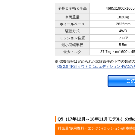
全長 x 全幅 x 全高
4685x1900x166
車両重量
1820kg
ホイールベース
2825mm
駆動方式
4WD
ミッション位置
フロア
最小回転半径
5.5m
最大トルク
37.7kg・m/1600～4
※ 燃費情報は定められた試験条件の下での数値
Q5 2.0 TFSI クワトロ 1st エディション 4
こ
Q5（17年12月～18年11月モデル）の
排気量/使用燃料・エンジン/ミッション/新車時