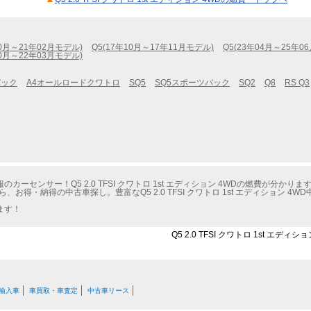
10月～21年02月モデル)
Q5(17年10月～17年11月モデル)
Q5(23年04月～25年0
10月～22年03月モデル)
バック
A4オールロードクワトロ
SQ5
SQ5スポーツバック
SQ2
Q8
RS Q3
センサー！Q5 2.0 TFSI クワトロ 1st エディション 4WDの燃費が分かりま
お得・納得の中古車探し。豊富なQ5 2.0 TFSI クワトロ 1st エディション 
ます！
Q5 2.0 TFSI クワトロ 1st エ
輸入車
車買取・車査定
中古車リース