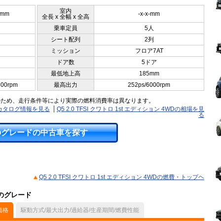
室内
5mm
-x-x-mm
全長 x 全幅 x 全高
乗車定員
5人
シート配列
2列
ミッション
フロア7AT
ドア数
5ドア
最低地上高
185mm
500rpm
最高出力
252ps/6000rpm
のため、走行条件等により実際の燃料消費率は異なります。
WDのカタログ情報を見る
Q5 2.0 TFSI クワトロ 1st エディション 4WDの相場を見
る
のグレードの中古車を探す
Q5 2.0 TFSI クワトロ 1st エディション 4WDの燃費・トップヘ
他のグレード
価格
駆動方式/最大出力/過給器/生産期間/燃費性能