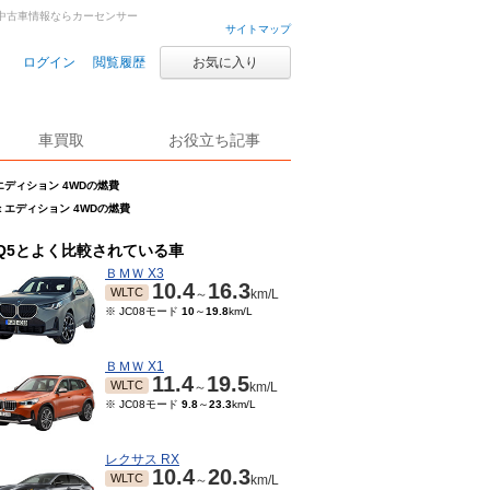
中古車・中古車情報ならカーセンサー
サイトマップ
ログイン
閲覧履歴
お気に入り
車買取
お役立ち記事
st エディション 4WDの燃費
 1st エディション 4WDの燃費
Q5とよく比較されている車
ＢＭＷ X3
10.4
16.3
WLTC
～
km/L
※ JC08モード
10
～
19.8
km/L
ＢＭＷ X1
11.4
19.5
WLTC
～
km/L
※ JC08モード
9.8
～
23.3
km/L
レクサス RX
10.4
20.3
WLTC
～
km/L