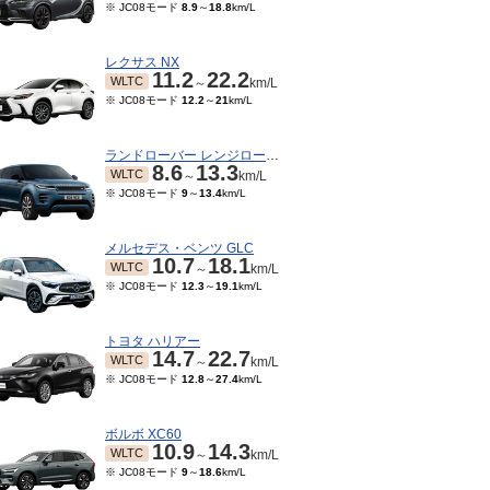
※ JC08モード
8.9
～
18.8
km/L
レクサス NX
11.2
22.2
WLTC
～
km/L
※ JC08モード
12.2
～
21
km/L
ランドローバー レンジローバーイヴォーク
8.6
13.3
WLTC
～
km/L
※ JC08モード
9
～
13.4
km/L
メルセデス・ベンツ GLC
10.7
18.1
WLTC
～
km/L
※ JC08モード
12.3
～
19.1
km/L
トヨタ ハリアー
14.7
22.7
WLTC
～
km/L
※ JC08モード
12.8
～
27.4
km/L
ボルボ XC60
10.9
14.3
WLTC
～
km/L
※ JC08モード
9
～
18.6
km/L