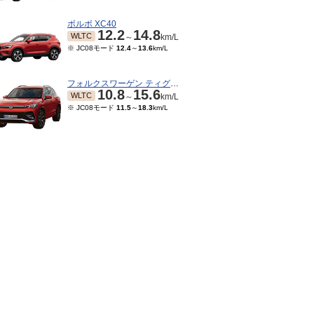
ボルボ XC40
12.2
14.8
WLTC
～
km/L
※ JC08モード
12.4
～
13.6
km/L
フォルクスワーゲン ティグアン
10.8
15.6
WLTC
～
km/L
※ JC08モード
11.5
～
18.3
km/L