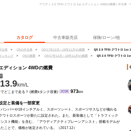
アウディ 2.0 TFSI クワトロ 1st エディション 4WDの燃費 | 
カタログ
中古車販売店
保険/ローン/他
中古車
>
Q5の中古車
>
Q5(17年12月～18年11月)の燃費
>
Q5 2.0 TFSI クワトロ 1
ランキング
>
Q5の燃費
>
Q5(17年12月～18年11月)の燃費
>
Q5 2.0 TFSI クワトロ
1st エディション 4WDの燃費
？
13.9
km/L
ン
973
JC08
でどこまで走る？ (燃費xタンク容量)
km
設定と装備を一部変更
ツバンパーや18インチアルミ、スポーツシート、スポーツサスなどが備わる
FSIクワトロスポーツが新たに設定された。また、新装備として「トラフィック
アシスト機能」を含む、「アウディアクティブレーンアシスト」搭載モデルが
たことで、価格が改定されている。（2017.12）