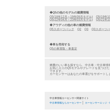
◆Q5の他のモデルの燃費情報
Q5(18年12月～19年09月モデル)
Q5(19年
Q5(22年04月～23年03月モデル)
Q5(21年
◆アウディの他の車の燃費情報
Q5スポーツバック
Q2
Q3
Q3スポーツ
◆車を売却する
Q5の車買取・車査定
燃費のいい車を探すなら、中古車・中古車情報のカー
お気に入りのQ5モデルやグレードを見つけたら、
できます。
カーセンサーはあなたの車選びをサポートし
中古車情報カーセンサー関連サイト
中古車情報ならカーセンサー
カーセンサーエッジ・