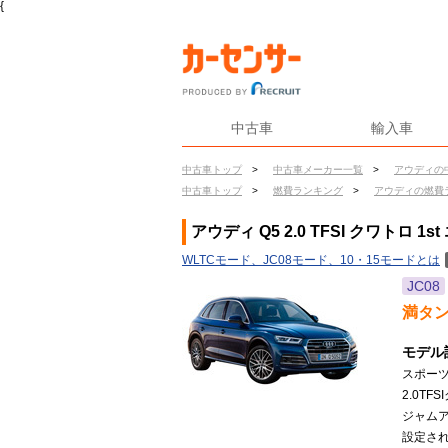
{
中古車
輸入車
中古車トップ
>
中古車メーカー一覧
>
アウディの
中古車トップ
>
燃費ランキング
>
アウディの燃費
アウディ Q5 2.0 TFSI クワトロ 
WLTCモード、JC08モード、10・15モードとは
JC08
満タ
モデル
スポー
2.0T
ジャム
設定され