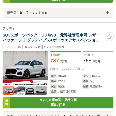
販売店：
ｈ．Ｔｒａｄｉｎｇ
アウディ
SQ5スポーツバック 3.0 4WD 元弊社管理車両 レザー
パッケージ アダプティブSスポーツエアサスペンション
ブラック Audi rings & ブラックスタイリングパッケージ
ディーラー保証
購入プラン付
オンライン相談可
(Audi exclusive) TVチューナー
支払総額
本体価格
787.
768.
2
0
万円
万円
68,800
残価ローン
月々
円
年式
2025
年
走行
0.3
万km
車検
'28/11
修復
なし
保証
保証付
整備
法定整備付
住所
大阪府堺市西区
今すぐ在庫確認・見積依頼
無
電話する
料