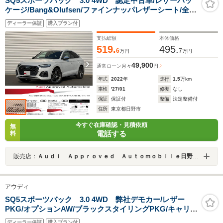
SQ5スポーツバック 3.0 4WD 認定中古車/レザーパッ
ケージ/Bang&Olufsen/ファインナッパレザーシート/全席
シートヒーター/マトリクスLED/サラウンドビューカメ
ディーラー保証
購入プラン付
ラ/Applecarplay・AndroidAuto/電動テールゲート/ヘッ
ドライトウォッシャー
支払総額
本体価格
519.
495.
6
7
万円
万円
49,900
通常ローン
月々
円
年式
2022
年
走行
1.5
万km
車検
'27/01
修復
なし
保証
保証付
整備
法定整備付
住所
東京都日野市
今すぐ在庫確認・見積依頼
無
電話する
料
販売店：
Ａｕｄｉ Ａｐｐｒｏｖｅｄ Ａｕｔｏｍｏｂｉｌｅ日野バイパス（株）ビジョナリング ビジョナグループ
アウディ
SQ5スポーツバック 3.0 4WD 弊社デモカー/レザー
PKG/オプションAW/ブラックスタイリングPKG/キャリパ
ーレッド/認定中古車/ACC/シートヒーター/
ディーラー保証
購入プラン付