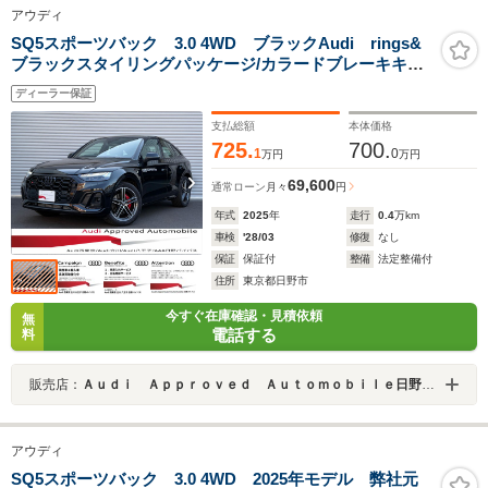
アウディ
SQ5スポーツバック 3.0 4WD ブラックAudi rings&
ブラックスタイリングパッケージ/カラードブレーキキャ
リパーレッド/360°カメラ/マトリクスLEDヘッドライト/ハ
ディーラー保証
ーフレザーシート/アダプティブクルーズコントロール
支払総額
本体価格
725.
700.
1
0
万円
万円
69,600
通常ローン
月々
円
年式
2025
年
走行
0.4
万km
車検
'28/03
修復
なし
保証
保証付
整備
法定整備付
住所
東京都日野市
今すぐ在庫確認・見積依頼
無
電話する
料
販売店：
Ａｕｄｉ Ａｐｐｒｏｖｅｄ Ａｕｔｏｍｏｂｉｌｅ日野バイパス（株）ビジョナリング ビジョナグループ
アウディ
SQ5スポーツバック 3.0 4WD 2025年モデル 弊社元