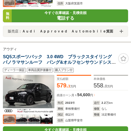
住所
大阪府箕面市
今すぐ在庫確認・見積依頼
無
電話する
料
販売店：
Ａｕｄｉ Ａｐｐｒｏｖｅｄ Ａｕｔｏｍｏｂｉｌｅ箕面
アウディ
SQ5スポーツバック 3.0 4WD ブラックスタイリング
パノラマサンルーフ バング&オルフセンサウンドシステ
ム フルセグTV OLEDリアライト オプション20イン
ディーラー保証
車両品質評価書付
購入プラン付
チアルミ 赤レザーシート 前後席シートヒーター マ
トリクスLED
支払総額
本体価格
579.
558.
3
0
万円
万円
54,600
残価ローン
月々
円
年式
2023
年
走行
2.2
万km
車検
車検整備付
修復
なし
保証
保証付
整備
法定整備付
住所
山梨県甲斐市
今すぐ在庫確認・見積依頼