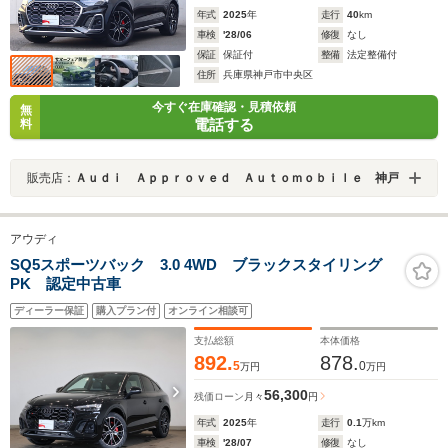
年式
2025
年
走行
40
km
車検
'28/06
修復
なし
保証
保証付
整備
法定整備付
住所
兵庫県神戸市中央区
今すぐ在庫確認・見積依頼
無
電話する
料
販売店：
Ａｕｄｉ Ａｐｐｒｏｖｅｄ Ａｕｔｏｍｏｂｉｌｅ 神戸
アウディ
SQ5スポーツバック 3.0 4WD ブラックスタイリング
PK 認定中古車
ディーラー保証
購入プラン付
オンライン相談可
支払総額
本体価格
892.
878.
5
0
万円
万円
56,300
残価ローン
月々
円
年式
2025
年
走行
0.1
万km
車検
'28/07
修復
なし