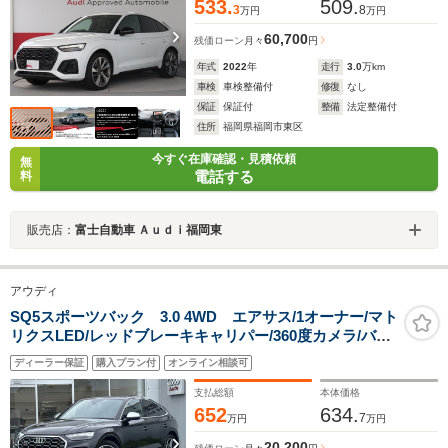
533.
509.
3
8
万円
万円
60,700
残価ローン
月々
円
年式
2022
年
走行
3.0
万km
車検
車検整備付
修復
なし
保証
保証付
整備
法定整備付
住所
福岡県福岡市東区
今すぐ在庫確認・見積依頼
無
電話する
料
販売店：
富士自動車 Ａｕｄｉ福岡東
アウディ
SQ5スポーツバック 3.0 4WD エアサス/1オーナー/マト
リクスLED/レッドブレーキキャリパー/360度カメラ/バー
チャルコックピット/サイドアシスト/ATトランク/ACC/レ
ディーラー保証
購入プラン付
オンライン相談可
ーンアシスト/ドライブセレクト/アンビエントライト/認定
中古車
支払総額
本体価格
652
634.
7
万円
万円
20,200