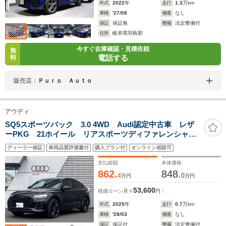
年式
2022
年
走行
1.3
万km
車検
'27/08
修復
なし
保証
保証無
整備
法定整備付
住所
岐阜県羽島郡
今すぐ在庫確認・見積依頼
無
電話する
料
販売店：
Ｐｕｒｏ Ａｕｔｏ
アウディ
SQ5スポーツバック 3.0 4WD Audi認定中古車 レザ
ーPKG 21ホイール リアスポーツディファレンシャ
ル アダプティブSスポーツエアサス ブラックスタイ
ディーラー保証
車両品質評価書付
購入プラン付
オンライン相談可
ル プライバシーガラス レッドキャリパー コンフォ
ートP 電動リアゲート
支払総額
本体価格
862.
848.
4
0
万円
万円
53,600
残価ローン
月々
円
年式
2025
年
走行
0.7
万km
車検
'28/03
修復
なし
保証
保証付
整備
法定整備付