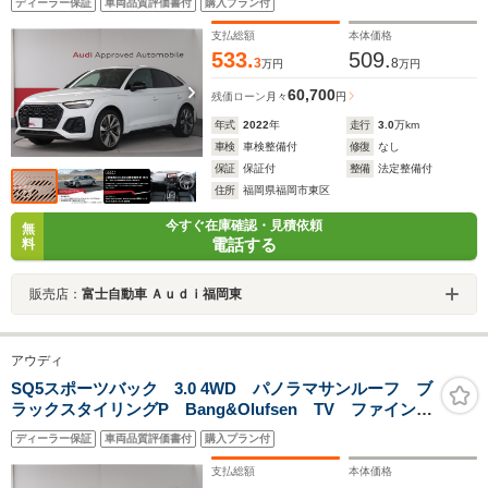
ディーラー保証
車両品質評価書付
購入プラン付
テアリングヒーター ダンピングコントロールサス
支払総額
本体価格
533.
509.
3
8
万円
万円
60,700
残価ローン
月々
円
年式
2022
年
走行
3.0
万km
車検
車検整備付
修復
なし
保証
保証付
整備
法定整備付
住所
福岡県福岡市東区
今すぐ在庫確認・見積依頼
無
電話する
料
販売店：
富士自動車 Ａｕｄｉ福岡東
アウディ
SQ5スポーツバック 3.0 4WD パノラマサンルーフ ブ
ラックスタイリングP Bang&Olufsen TV ファインナ
ッパレザー ダイヤモンドステッチ 4シートヒーター ス
ディーラー保証
車両品質評価書付
購入プラン付
テアリングヒーター ダンピングコントロールサス
支払総額
本体価格