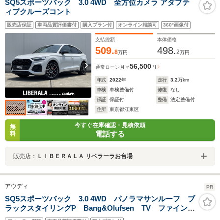
SQ5スポーツバック 3.0 4WD 全方位カメラ アダプテ
ィプクルーズコント
販売店保証
車両品質評価書付
購入プラン付
オンライン相談可
360°画像付
支払総額
本体価格
509.
498.
8
2
万円
万円
56,500
通常ローン
月々
円
年式
2022
年
走行
3.2
万km
車検
車検整備付
修復
なし
保証
保証付
整備
法定整備付
住所
東京都江東区
今すぐ在庫確認・見積依頼
無
電話する
料
販売店：
ＬＩＢＥＲＡＬＡ リベラーラお台場
アウディ
PR
SQ5スポーツバック 3.0 4WD パノラマサンルーフ ブ
ラックスタイリングP Bang&Olufsen TV ファインナ
ッパレザー ダイヤモンドステッチ 4シートヒーター ス