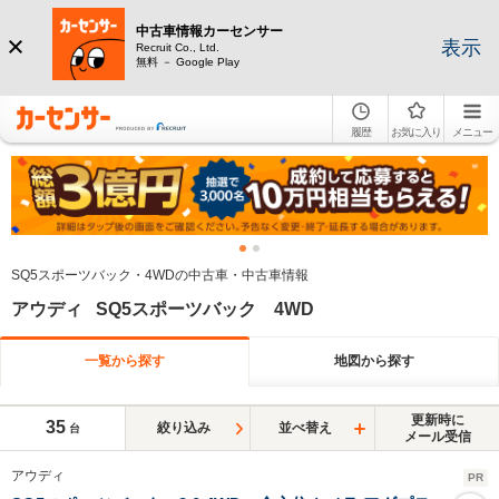
中古車情報カーセンサー
表示
Recruit Co., Ltd.
無料 － Google Play
履歴
お気に入り
メニュー
SQ5スポーツバック・4WDの中古車・中古車情報
アウディ SQ5スポーツバック 4WD
一覧から探す
地図から探す
更新時に
35
絞り込み
並べ替え
台
メール受信
アウディ
PR