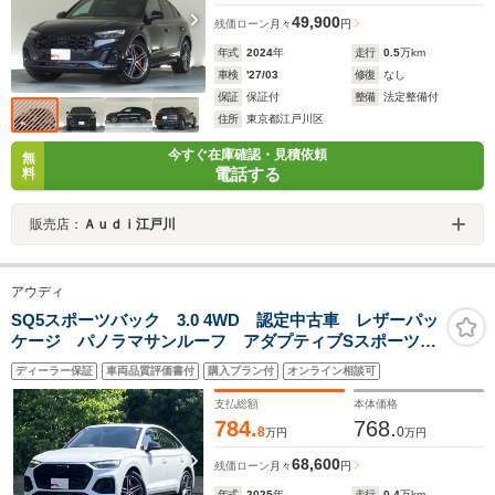
49,900
残価ローン
月々
円
年式
2024
年
走行
0.5
万km
車検
'27/03
修復
なし
保証
保証付
整備
法定整備付
住所
東京都江戸川区
今すぐ在庫確認・見積依頼
無
電話する
料
販売店：
Ａｕｄｉ江戸川
アウディ
SQ5スポーツバック 3.0 4WD 認定中古車 レザーパッ
ケージ パノラマサンルーフ アダプティブSスポーツエ
アサスペンション ブラックAudi rings & ブラックスタ
ディーラー保証
車両品質評価書付
購入プラン付
オンライン相談可
イリングパッケージ TV ブレーキキャリパーレッド
コンフォートパッケージ
支払総額
本体価格
784.
768.
8
0
万円
万円
68,600
残価ローン
月々
円
年式
2025
年
走行
0.4
万km