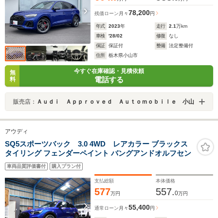
78,200
残価ローン
月々
円
年式
2023
年
走行
2.1
万km
車検
'28/02
修復
なし
保証
保証付
整備
法定整備付
住所
栃木県小山市
今すぐ在庫確認・見積依頼
無
電話する
料
販売店：
Ａｕｄｉ Ａｐｐｒｏｖｅｄ Ａｕｔｏｍｏｂｉｌｅ 小山
アウディ
SQ5スポーツバック 3.0 4WD レアカラー ブラックス
タイリング フェンダーペイント バングアンドオルフセン
車両品質評価書付
購入プラン付
支払総額
本体価格
577
557.
0
万円
万円
55,400
通常ローン
月々
円