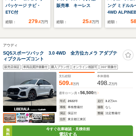
パッケージ ナビ・
販売車 キーレス
ング ミドルル
ETC付
4WD ALPINE
カレスナビ
279
25
5
総額：
.4
万円
総額：
.8
万円
総額：
ALPINE12.
リップダウン
新品内装架装V
アウディ
デリスタフロ
プスポイラー
SQ5スポーツバック 3.0 4WD 全方位カメラ アダプテ
ィプクルーズコント
トカバーアル
トテール艶消
販売店保証
車両品質評価書付
購入プラン付
オンライン相談可
360°画像付
ニーパネルセ
支払総額
本体価格
509.
498.
8
2
万円
万円
56,500
通常ローン
月々
円
年式
2022
年
走行
3.2
万km
車検
車検整備付
修復
なし
保証
保証付
整備
法定整備付
住所
東京都江東区
今すぐ在庫確認・見積依頼
無
電話する
料