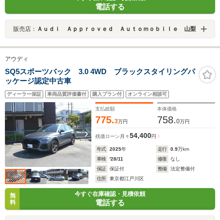
電話する
販売店：
Ａｕｄｉ Ａｐｐｒｏｖｅｄ Ａｕｔｏｍｏｂｉｌｅ 山梨
アウディ
SQ5スポーツバック 3.0 4WD ブラックスタイリングパ
ッケージ認定中古車
ディーラー保証
車両品質評価書付
購入プラン付
オンライン相談可
支払総額
本体価格
775.
758.
3
0
万円
万円
54,400
残価ローン
月々
円
年式
2025
年
走行
0.9
万km
車検
'28/11
修復
なし
保証
保証付
整備
法定整備付
住所
東京都江戸川区
今すぐ在庫確認・見積依頼
無
電話する
料