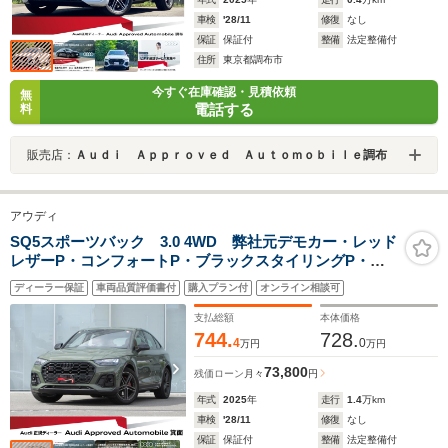
車検
'28/11
修復
なし
保証
保証付
整備
法定整備付
住所
東京都調布市
今すぐ在庫確認・見積依頼
無
電話する
料
販売店：
Ａｕｄｉ Ａｐｐｒｏｖｅｄ Ａｕｔｏｍｏｂｉｌｅ調布
アウディ
SQ5スポーツバック 3.0 4WD 弊社元デモカー・レッド
レザーP・コンフォートP・ブラックスタイリングP・パ
ノラマサンルーフ・スポーツエアサス・マトリクスLED
ディーラー保証
車両品質評価書付
購入プラン付
オンライン相談可
ライト・
支払総額
本体価格
744.
728.
4
0
万円
万円
73,800
残価ローン
月々
円
年式
2025
年
走行
1.4
万km
車検
'28/11
修復
なし
保証
保証付
整備
法定整備付