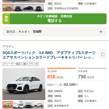
保証
保証付
整備
法定整備付
住所
宮城県仙台市宮城野区
今すぐ在庫確認・見積依頼
無
電話する
料
販売店：
Ａｕｄｉ 宮城野
アウディ
SQ5スポーツバック 3.0 4WD アダプティブSスポーツ
エアサスペンションカラードブレーキキャリパー レッド
ブラックスタイリングパッケージファインナッパレザー
ディーラー保証
購入プラン付
ダイヤモンドステッチ
支払総額
本体価格
818.
798.
8
0
万円
万円
62,100
残価ローン
月々
円
年式
2025
年
走行
0.2
万km
車検
'28/03
修復
なし
保証
保証付
整備
法定整備付
住所
岐阜県岐阜市