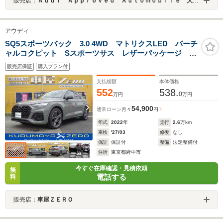
販売店：
Ａｕｄｉ Ａｐｐｒｏｖｅｄ Ａｕｔｏｍｏｂｉｌｅ 大阪南
アウディ
SQ5スポーツバック 3.0 4WD マトリクスLED バーチ
ャルコクピット Sスポーツサス レザーパッケージ 全
方位カメラ
販売店保証
購入プラン付
支払総額
本体価格
552
538.
0
万円
万円
54,900
通常ローン
月々
円
年式
2022
年
走行
2.6
万km
車検
'27/03
修復
なし
保証
保証付
整備
法定整備付
住所
東京都府中市
今すぐ在庫確認・見積依頼
無
電話する
料
販売店：
車屋ＺＥＲＯ