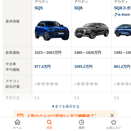
アウディ
アウディ
アウディ
SQ5
SQ8
SQ8ス
クe-tron
基本情報
新車価格
1023～1063万円
1460～1626万円
1492～1
中古車
977.4万円
1095.2万円
861.2万円
平均価格
クチコミ
-
-
-
総合評価
乗車定員
5人
5人
5人
▼
全てを表示する
ドア数
5ドア
5ドア
5ドア
※
人気のクルマは平均1ヶ月で掲載終了
在庫が無くなる前にお問い合わせください
全高
全高
全
SQ5スポーツバックの基本情報
ホーム
検索
履歴
お気に入り
1.66m
1.7m
1.