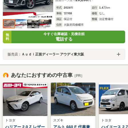
残価ローン
月々
円
年式
2024
年
走行
1.4
万km
車検
'27/08
修復
なし
保証
保証付
整備
法定整備付
住所
大阪府四條畷市
今すぐ在庫確認・見積依頼
無
電話する
料
販売店：
Ａｕｄｉ正規ディーラー アウディ東大阪
あなたにおすすめの中古車
［PR］
トヨタ
スズキ
トヨタ
ハリアー 2.0 Z レザー
アルト 660 F 代車兼
ハイエース 2.7