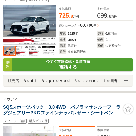
支払総額
本体価格
725.
699.
8
8
万円
万円
69,700
通常ローン
月々
円
年式
2025
年
走行
0.6
万km
車検
'28/03
修復
なし
保証
保証付
整備
法定整備付
住所
東京都日野市
今すぐ在庫確認・見積依頼
無
電話する
料
販売店：
Ａｕｄｉ Ａｐｐｒｏｖｅｄ Ａｕｔｏｍｏｂｉｌｅ日野バイパス（株）ビジョナリング ビジョナグループ
アウディ
SQ5スポーツバック 3.0 4WD パノラマサンルーフ・ラ
グジュアリーPKGファインナッパレザー・シートベンチ
レーション マッサージ機能・マットネオジムゴールドポ
ディーラー保証
購入プラン付
リッシュト21AW・ライティング PKG・ブラックスタイ
リングPKG
支払総額
本体価格