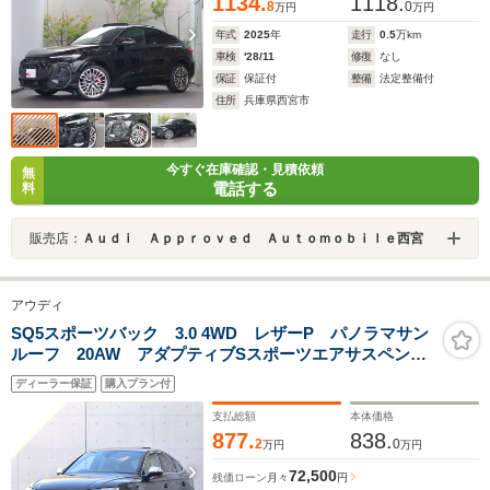
1134.
1118.
8
0
万円
万円
年式
2025
年
走行
0.5
万km
車検
'28/11
修復
なし
保証
保証付
整備
法定整備付
住所
兵庫県西宮市
今すぐ在庫確認・見積依頼
無
電話する
料
販売店：
Ａｕｄｉ Ａｐｐｒｏｖｅｄ Ａｕｔｏｍｏｂｉｌｅ西宮
アウディ
SQ5スポーツバック 3.0 4WD レザーP パノラマサン
ルーフ 20AW アダプティブSスポーツエアサスペンシ
ョン プライバシーガラス カラードブレーキキャリパ
ディーラー保証
購入プラン付
ーレッド コンフォートP ステアリングヒーター
ACC 全方位カメラ ETC
支払総額
本体価格
877.
838.
2
0
万円
万円
72,500
残価ローン
月々
円