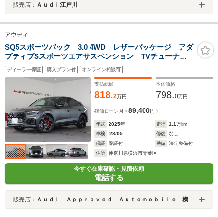
販売店：
Ａｕｄｉ江戸川
アウディ
SQ5スポーツバック 3.0 4WD レザーパッケージ アダ
プティブSスポーツエアサスペンション TVチューナ
ー プライバシーガラスコンフォートパッケージ
ディーラー保証
購入プラン付
オンライン相談可
支払総額
本体価格
818.
798.
2
0
万円
万円
89,400
残価ローン
月々
円
年式
2025
年
走行
1.1
万km
車検
'28/05
修復
なし
保証
保証付
整備
法定整備付
住所
神奈川県横浜市青葉区
今すぐ在庫確認・見積依頼
電話する
販売店：
Ａｕｄｉ Ａｐｐｒｏｖｅｄ Ａｕｔｏｍｏｂｉｌｅ 横浜青葉