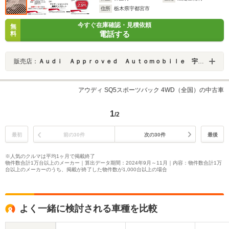
住所
栃木県宇都宮市
今すぐ在庫確認・見積依頼
無
電話する
料
販売店：
Ａｕｄｉ Ａｐｐｒｏｖｅｄ Ａｕｔｏｍｏｂｉｌｅ 宇都宮
アウディ SQ5スポーツバック 4WD（全国）の中古車
1
/2
最初
前の30件
次の30件
最後
※人気のクルマは平均1ヶ月で掲載終了
物件数合計1万台以上のメーカー｜算出データ期間：2024年9月～11月｜内容：物件数合計1万
台以上のメーカーのうち、掲載が終了した物件数が1,000台以上の場合
よく一緒に検討される車種を比較