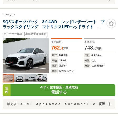
アウディ
SQ5スポーツバック 3.0 4WD レッドレザーシート ブ
ラックスタイリング マトリクスLEDヘッドライト
MMIナビ 21インチアルミホイール ワイヤレスチャー
ディーラー保証
車両品質評価書付
ジング B&Oサウンドシステム 全席シートヒーター
オートエアコン
支払総額
本体価格
762.
748.
4
0
万円
万円
年式
2025
年
走行
0.7
万km
車検
'28/01
修復
なし
保証
保証付
整備
法定整備付
住所
長野県長野市
今すぐ在庫確認・見積依頼
無
電話する
料
販売店：
Ａｕｄｉ Ａｐｐｒｏｖｅｄ Ａｕｔｏｍｏｂｉｌｅ 長野