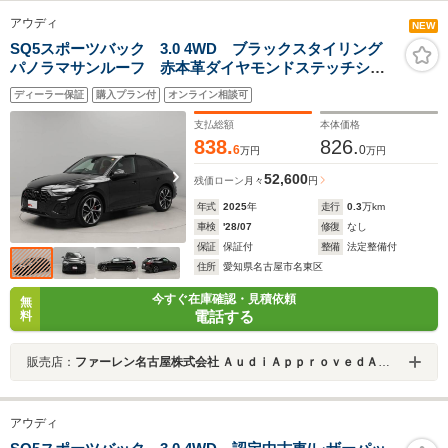
アウディ
NEW
SQ5スポーツバック 3.0 4WD ブラックスタイリング
パノラマサンルーフ 赤本革ダイヤモンドステッチシー
ト(前席電動・前後ヒーター付) エアサス 21インチアル
ディーラー保証
購入プラン付
オンライン相談可
ミ ステアリングヒーター 赤キャリパー 全周囲カメ
ラ プライバシーガラス TV
支払総額
本体価格
838.
826.
6
0
万円
万円
52,600
残価ローン
月々
円
年式
2025
年
走行
0.3
万km
車検
'28/07
修復
なし
保証
保証付
整備
法定整備付
住所
愛知県名古屋市名東区
今すぐ在庫確認・見積依頼
無
電話する
料
販売店：
ファーレン名古屋株式会社 ＡｕｄｉＡｐｐｒｏｖｅｄＡｕｔｏｍｏｂｉｌｅ 名古屋インター
アウディ