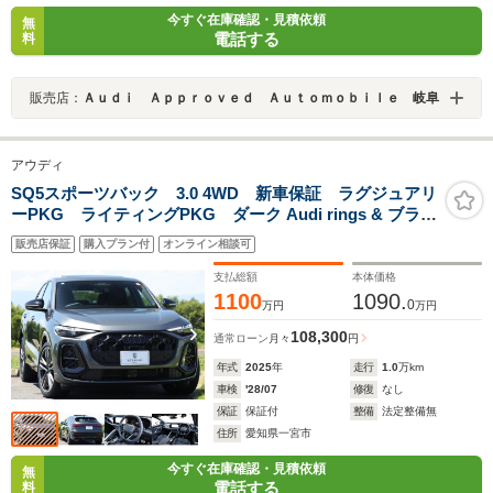
今すぐ在庫確認・見積依頼
無
電話する
料
販売店：
Ａｕｄｉ Ａｐｐｒｏｖｅｄ Ａｕｔｏｍｏｂｉｌｅ 岐阜
アウディ
SQ5スポーツバック 3.0 4WD 新車保証 ラグジュアリ
ーPKG ライティングPKG ダーク Audi rings & ブラッ
クスタイリングPKG パノラマSR OP21AW レッドキ
販売店保証
購入プラン付
オンライン相談可
ャリパー マッサージ機能付ファインナッパレザー ベ
ンチレーター B&O HUD ACC
支払総額
本体価格
1100
1090.
0
万円
万円
108,300
通常ローン
月々
円
年式
2025
年
走行
1.0
万km
車検
'28/07
修復
なし
保証
保証付
整備
法定整備無
住所
愛知県一宮市
今すぐ在庫確認・見積依頼
無
電話する
料