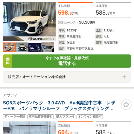
インAW/アダプティブSエアサス/TVチューナー/前後シー
トヒーター/ステアヒーター/マトリクスLED
支払総額
本体価格
598.
588.
8
8
万円
万円
50,500
通常ローン
月々
円
年式
2023
年
走行
2.2
万km
車検
車検整備付
修復
なし
保証
保証付
整備
法定整備付
住所
京都府京都市伏見区
今すぐ在庫確認・見積依頼
無
電話する
料
販売店：
オートモーション株式会社
アウディ
SQ5スポーツバック 3.0 4WD Audi認定中古車 レザ
ーP/K パノラマサンルーフ ブラックスタイリング
P/K プライバシーガラス ブレーキキャリパーレッド
ディーラー保証
車両品質評価書付
購入プラン付
オンライン相談可
コンフォートP/K ステアリングヒーター
支払総額
本体価格
604.
588.
9
5
万円
万円