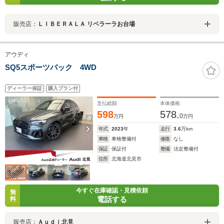
販売店：
ＬＩＢＥＲＡＬＡ リベラーラお台場
アウディ
SQ5スポーツバック 4WD
ディーラー保証
購入プラン付
支払総額
本体価格
598
578.
0
万円
万円
年式
2023
年
走行
3.6
万km
車検
車検整備付
修復
なし
保証
保証付
整備
法定整備付
住所
北海道北見市
今すぐ在庫確認・見積依頼
無
電話する
料
販売店：
Ａｕｄｉ北見