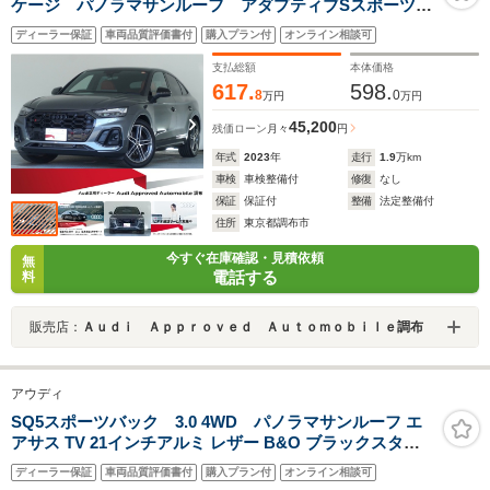
ケージ パノラマサンルーフ アダプティブSスポーツエ
アサスペンション ブラックAudi rings&ブラックスタイ
ディーラー保証
車両品質評価書付
購入プラン付
オンライン相談可
リングパッケージ TV ヘッドアップディスプレイ コ
ンフォートパッケージ
支払総額
本体価格
617.
598.
8
0
万円
万円
45,200
残価ローン
月々
円
年式
2023
年
走行
1.9
万km
車検
車検整備付
修復
なし
保証
保証付
整備
法定整備付
住所
東京都調布市
今すぐ在庫確認・見積依頼
無
電話する
料
販売店：
Ａｕｄｉ Ａｐｐｒｏｖｅｄ Ａｕｔｏｍｏｂｉｌｅ調布
アウディ
SQ5スポーツバック 3.0 4WD パノラマサンルーフ エ
アサス TV 21インチアルミ レザー B&O ブラックスタイ
ル コンフォートP 認定中古車
ディーラー保証
車両品質評価書付
購入プラン付
オンライン相談可