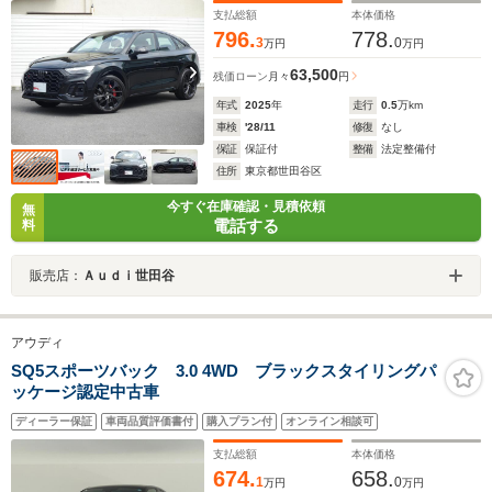
支払総額
本体価格
796.
778.
3
0
万円
万円
63,500
残価ローン
月々
円
年式
2025
年
走行
0.5
万km
車検
'28/11
修復
なし
保証
保証付
整備
法定整備付
住所
東京都世田谷区
今すぐ在庫確認・見積依頼
無
電話する
料
販売店：
Ａｕｄｉ世田谷
アウディ
SQ5スポーツバック 3.0 4WD ブラックスタイリングパ
ッケージ認定中古車
ディーラー保証
車両品質評価書付
購入プラン付
オンライン相談可
支払総額
本体価格
674.
658.
1
0
万円
万円