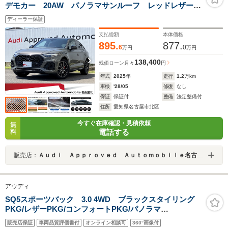
デモカー 20AW パノラマサンルーフ レッドレザーシ
ート ブラックスタイリング エアサス レッドブレー
ディーラー保証
キキャリパー バング&オルフセン マトリクスLEDヘッ
ドライト シートヒーター
支払総額
本体価格
895.
877.
6
0
万円
万円
138,400
残価ローン
月々
円
年式
2025
年
走行
1.2
万km
車検
'28/05
修復
なし
保証
保証付
整備
法定整備付
住所
愛知県名古屋市北区
今すぐ在庫確認・見積依頼
無
電話する
料
販売店：
Ａｕｄｉ Ａｐｐｒｏｖｅｄ Ａｕｔｏｍｏｂｉｌｅ名古屋北
アウディ
SQ5スポーツバック 3.0 4WD ブラックスタイリング
PKG/レザーPKG/コンフォートPKG/パノラマ
SR/Bang&Olufsen19スピーカー/21インチタービンデザ
販売店保証
車両品質評価書付
オンライン相談可
360°画像付