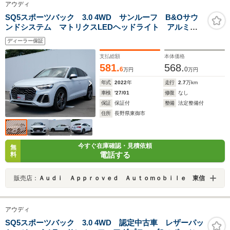
アウディ
SQ5スポーツバック 3.0 4WD サンルーフ B&Oサウ
ンドシステム マトリクスLEDヘッドライト アルミホ
イール レザーシート オートエアコン 全席シートヒ
ディーラー保証
ーター ワイヤレスチャージング キャリパーレッド
オートマチックテールゲート
支払総額
本体価格
581.
568.
6
0
万円
万円
年式
2022
年
走行
2.7
万km
車検
'27/01
修復
なし
保証
保証付
整備
法定整備付
住所
長野県東御市
今すぐ在庫確認・見積依頼
無
電話する
料
販売店：
Ａｕｄｉ Ａｐｐｒｏｖｅｄ Ａｕｔｏｍｏｂｉｌｅ 東信
アウディ
SQ5スポーツバック 3.0 4WD 認定中古車 レザーパッ