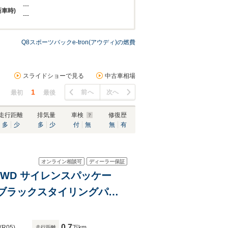
---
新車時)
---
Q8スポーツバックe-tron(アウディ)の燃費
スライドショーで見る
中古車相場
1
前へ
次へ
最初
最後
走行距離
排気量
車検
修復歴
多
少
多
少
付
無
無
有
オンライン相談可
ディーラー保証
ン 4WD サイレンスパッケー
s&ブラックスタイリングパッ
ラサイトブラック ポリッシ
0.7
(R05)
万km
走行距離