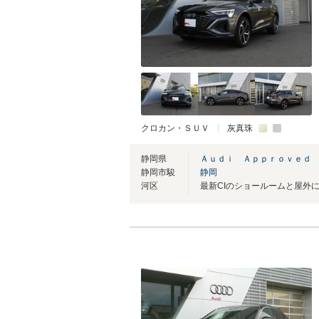
クロカン・ＳＵＶ
灰真珠
静岡県
Ａｕｄｉ Ａｐｐｒｏｖｅｄ
静岡市駿
静岡
河区