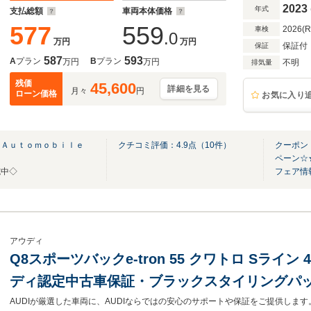
後 21AW パワークロージングドア
2023
年式
支払総額
車両本体価格
577
559
2026(
車検
.0
万円
万円
保証付
保証
587
593
A
プラン
B
プラン
万円
万円
不明
排気量
残価
45,600
詳細を見る
月々
円
ローン価格
お気に入り
 Ａｕｔｏｍｏｂｉｌｅ
クチコミ評価：
4.9
点（
10
件）
クーポン
ペーン☆
施中◇
フェア情
アウディ
Q8スポーツバックe-tron 55 クワトロ Sライン
ディ認定中古車保証・ブラックスタイリングパ
スペンション・10スポーク21インチアルミ・出力