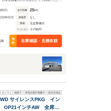
ng&Olufsen 3Dサウ
AUDIが厳選した車両に、AUDIならではの安心のサポートや保証をご提供します。日本全国遠方の方も安心してご利用いただけます。担当スタッフまでお気軽にお問い合わせ下さい。
25
(R07)
km
走行距離
R10)年02月
なし
修復歴
法定整備付
整備
その他AT
ミッション
無
在庫確認・見積依頼
追加
料
オンライン相談可
車両品質評価書付
販売店保証
 4WD サイレンスPKG イン
 OP21インチAW 全席イ