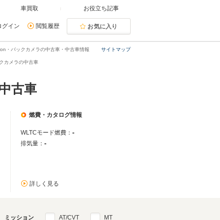
車買取
お役立ち記事
ログイン
閲覧履歴
お気に入り
tron・バックカメラの中古車・中古車情報
サイトマップ
バックカメラの中古車
の中古車
燃費・カタログ情報
-
WLTCモード燃費：
-
排気量：
詳しく見る
ミッション
AT/CVT
MT