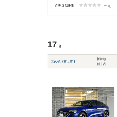
－
クチコミ評価
点
17
台
新着順
元の並び順に戻す
新
古