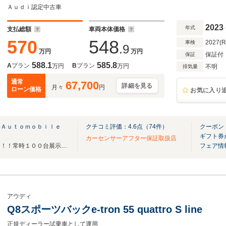
ージークローザー マトリクスLED アンビエ
Ａｕｄｉ認定中古車
ター ステアリングヒーター
2023
年式
支払総額
車両本体価格
570
548
2027(
車検
.9
万円
万円
保証付
保証
588.1
585.8
A
プラン
B
プラン
万円
万円
不明
排気量
通常
67,700
詳細を見る
月々
円
ローン価格
お気に入り
 Ａｕｔｏｍｏｂｉｌｅ
クチコミ評価：
4.6
点（
74
件）
クーポン：
ギフト券
カーセンサーアフター保証取扱店
関東トップクラスの展示台数！！！常時１００台展示中！！！
フェア情
アウディ
Q8スポーツバックe-tron 55 quattro S line
正規ディーラー試乗車として運用