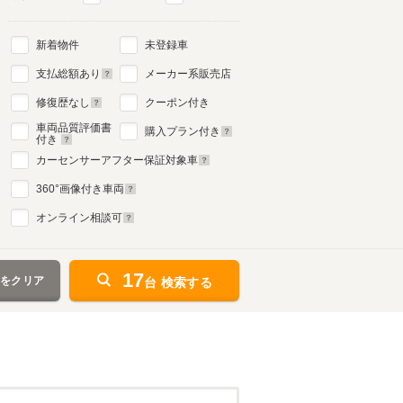
新着物件
未登録車
支払総額あり
メーカー系販売店
修復歴なし
クーポン付き
車両品質評価書
購入プラン付き
付き
カーセンサーアフター保証対象車
360
°画像付き車両
オンライン相談可
17
件をクリア
台 検索する