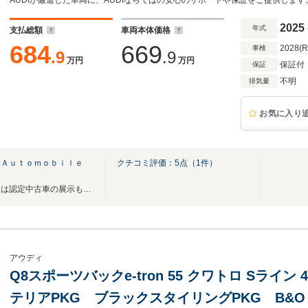
コントロールコード・10スポーク21インチアルミ・Ba
ンドシステム 16スピーカー・出力300kw仕様
2025
年式
支払総額
車両本体価格
684
669
2028(
車検
.9
.9
万円
万円
保証付
保証
不明
排気量
お気に入り
 Ａｕｔｏｍｏｂｉｌｅ
クチコミ評価：
5
点（
1
件）
最新CIのショールームと屋外には認定中古車の展示も御座います。
アウディ
Q8スポーツバックe-tron 55 クワトロ Sライン
テリアPKG ブラックスタイリングPKG B&O