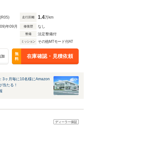
ントライト 全席シートヒー
1.4
(R05)
万km
走行距離
R09)年09月
なし
修復歴
法定整備付
整備
その他MTモード付AT
ミッション
無
在庫確認・見積依頼
追加
料
3ヶ月毎に10名様にAmazon
が当たる！
報
ディーラー保証