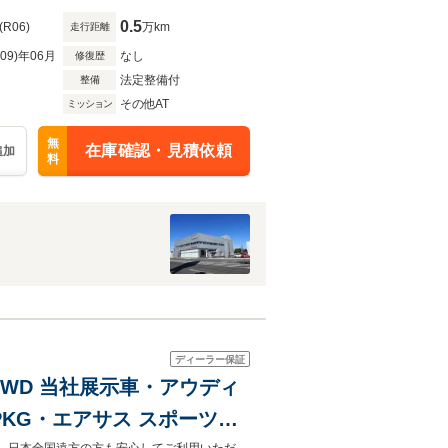
0.5
(R06)
万km
走行距離
R09)年06月
なし
修復歴
法定整備付
整備
その他AT
ミッション
無
在庫確認・見積依頼
追加
料
ディーラー保証
ン 4WD 当社展示車・アウディ
KG・エアサス スポーツ・