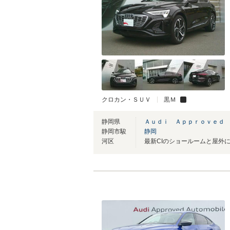
クロカン・ＳＵＶ
黒Ｍ
静岡県
Ａｕｄｉ Ａｐｐｒｏｖｅｄ
静岡市駿
静岡
河区