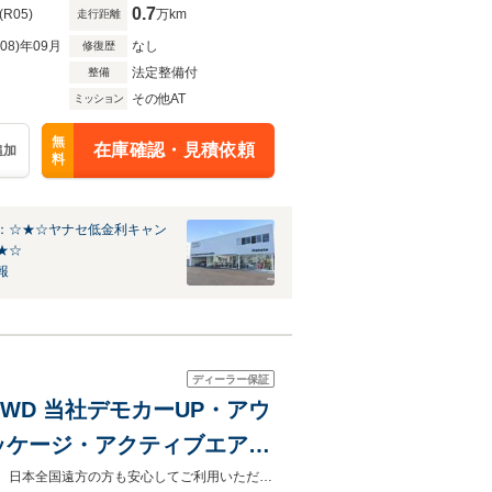
0.7
(R05)
万km
走行距離
R08)年09月
なし
修復歴
法定整備付
整備
その他AT
ミッション
無
在庫確認・見積依頼
追加
料
：☆★☆ヤナセ低金利キャン
★☆
報
ディーラー保証
 4WD 当社デモカーUP・アウ
ッケージ・アクティブエアサ
300kw仕様
AUDIが厳選した車両に、AUDIならではの安心のサポートや保証をご提供します。日本全国遠方の方も安心してご利用いただけます。担当スタッフまでお気軽にお問い合わせ下さい。