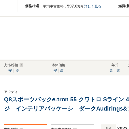
597.0
価格相場
燃費(
平均中古価格：
詳しく見る
万円
支払総額
本体価格
年式
安
高
安
高
新
古
アウディ
Q8スポーツバックe-tron 55 クワトロ Sライ
ジ インテリアパッケーシ ダークAudiring
ケージ 10スポークローターデザイン アンス
ュト
2023
年式