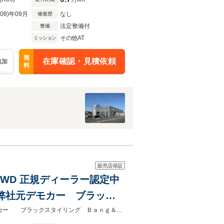
R08)年09月
なし
修復歴
法定整備付
整備
その他AT
ミッション
無
在庫確認・見積依頼
追加
料
販売店保証
ン 4WD 正規ディーラー認定中
弊社元デモカー ブラック
ーガラス シートヒーター前
正規ディーラー認定中古車 新車保証継承＆認定中古車保証1年付帯弊社元デモカー ブラックスタイリング Ｂａｎｇ＆Ｏｌｕｆｓｅｎ ２１AW パワークロージングドア