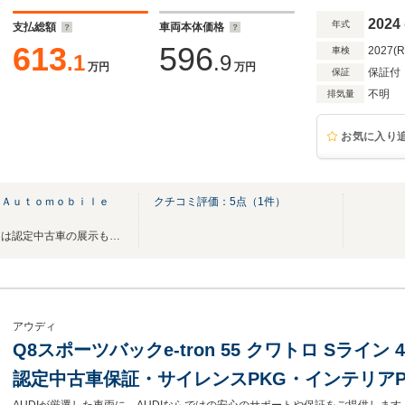
2024
年式
支払総額
車両本体価格
613
596
2027(
車検
.1
.9
万円
万円
保証付
保証
不明
排気量
お気に入り
 Ａｕｔｏｍｏｂｉｌｅ
クチコミ評価：
5
点（
1
件）
最新CIのショールームと屋外には認定中古車の展示も御座います。
アウディ
Q8スポーツバックe-tron 55 クワトロ Sライ
認定中古車保証・サイレンスPKG・インテリアP