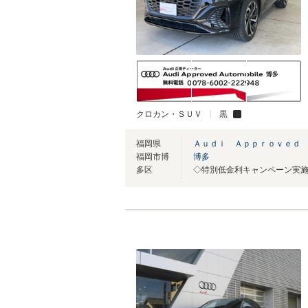
クロカン・ＳＵＶ
黒
福岡県
Ａｕｄｉ Ａｐｐｒｏｖｅｄ
福岡市博
博多
多区
◇特別低金利キャンペーン実