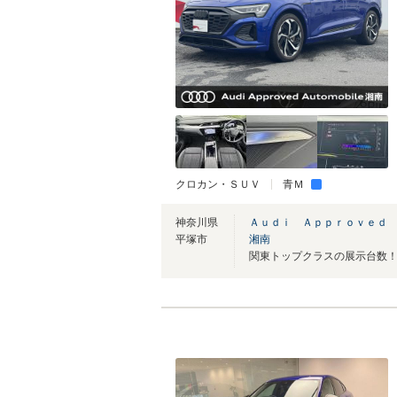
クロカン・ＳＵＶ
青Ｍ
神奈川県
Ａｕｄｉ Ａｐｐｒｏｖｅｄ
平塚市
湘南