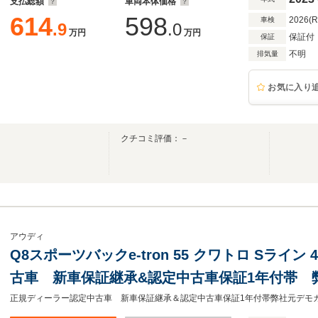
支払総額
車両本体価格
614
598
2026(
車検
.9
.0
万円
万円
保証付
保証
不明
排気量
お気に入り
クチコミ評価：－
アウディ
Q8スポーツバックe-tron 55 クワトロ Sライ
古車 新車保証継承&認定中古車保証1年付帯 
スタイリング Bang&Olufsen プライバシ