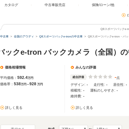
カタログ
中古車販売店
保険/ローン/他
Q8スポーツバックe-
中古車
全国のアウディ
Q8スポーツバックe-tronの中古車
Q8スポーツバックe-tron・
バックe-tron バックカメラ（全国）
価格相場情報
みんなの評価
-
592.4
総合評価
平均価格：
点
万円
538
928
価格帯：
万円～
万円
デザイン:
-
走行性:
-
居住性:
-
積載性:
-
運転のしやすさ:
-
維持費:
-
詳しく見る
詳しく見る