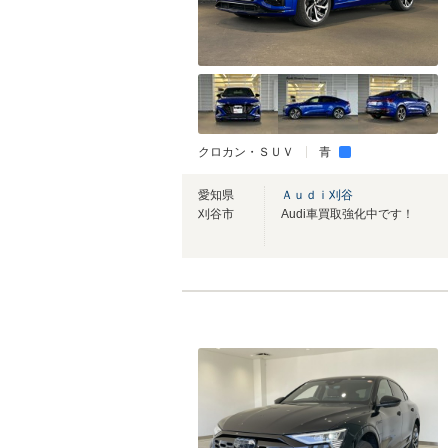
クロカン・ＳＵＶ
青
愛知県
Ａｕｄｉ刈谷
刈谷市
Audi車買取強化中です！