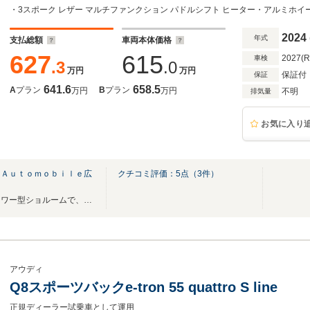
エアサスペンション パドルシフト ヒーター 
ングブラック
2024
年式
支払総額
車両本体価格
627
615
2027(
車検
.3
.0
万円
万円
保証付
保証
641.6
658.5
A
プラン
B
プラン
万円
万円
不明
排気量
お気に入り
 Ａｕｔｏｍｏｂｉｌｅ広
クチコミ評価：
5
点（
3
件）
Ａｕｄｉディーラー世界初のタワー型ショルームで、ご来店お待ち申し上げております！
アウディ
Q8スポーツバックe-tron 55 quattro S line
正規ディーラー試乗車として運用