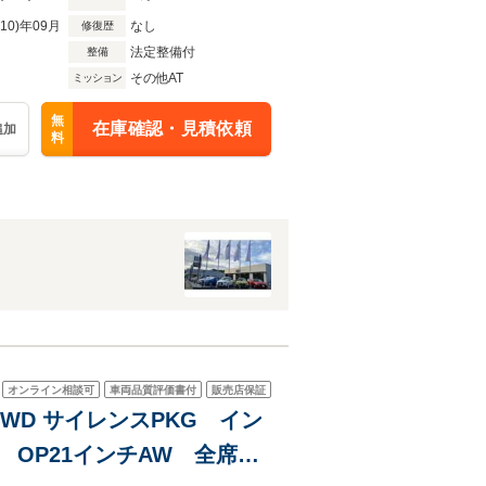
R10)年09月
なし
修復歴
法定整備付
整備
その他AT
ミッション
無
在庫確認・見積依頼
追加
料
オンライン相談可
車両品質評価書付
販売店保証
 4WD サイレンスPKG イン
 OP21インチAW 全席イ