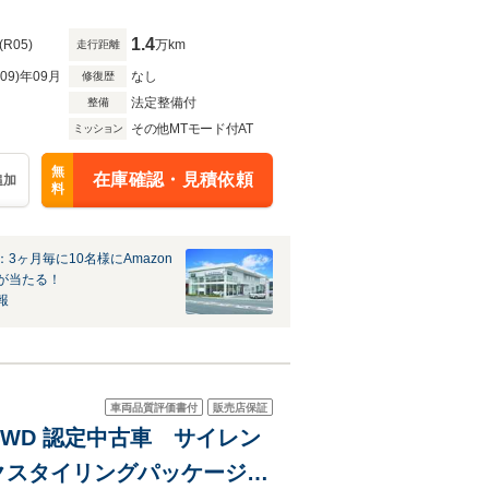
ントライト 全席シートヒー
1.4
(R05)
万km
走行距離
R09)年09月
なし
修復歴
法定整備付
整備
その他MTモード付AT
ミッション
無
在庫確認・見積依頼
追加
料
3ヶ月毎に10名様にAmazon
が当たる！
報
車両品質評価書付
販売店保証
ン 4WD 認定中古車 サイレン
クスタイリングパッケージ