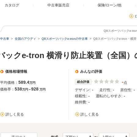
カタログ
中古車販売店
保険/ローン/他
Q8スポーツバックe-t
中古車
全国のアウディ
Q8スポーツバックe-tronの中古車
Q8スポーツバックe-tron・
バックe-tron 横滑り防止装置（全国
価格相場情報
みんなの評価
-
589.4
総合評価
平均価格：
点
万円
538
928
価格帯：
万円～
万円
デザイン:
-
走行性:
-
居住性:
-
積載性:
-
運転のしやすさ:
-
維持費:
-
詳しく見る
詳しく見る