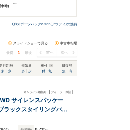
---
新車時)
---
Q8スポーツバックe-tron(アウディ)の燃費
スライドショーで見る
中古車相場
1
前へ
次へ
最初
最後
走行距離
排気量
車検
修復歴
多
少
多
少
付
無
無
有
オンライン相談可
ディーラー保証
ン 4WD サイレンスパッケー
s&ブラックスタイリングパッ
ラサイトブラック ポリッシ
0.7
(R05)
万km
走行距離