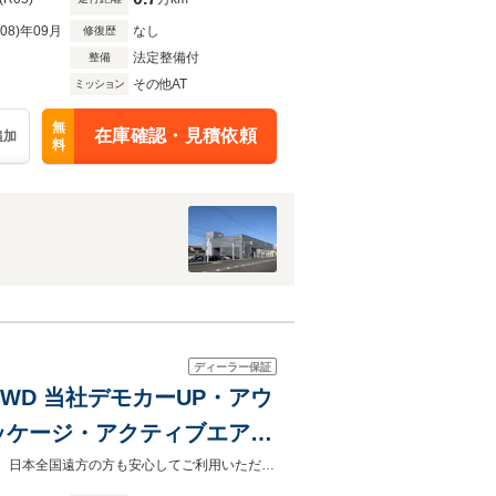
R08)年09月
なし
修復歴
法定整備付
整備
その他AT
ミッション
無
在庫確認・見積依頼
追加
料
ディーラー保証
 4WD 当社デモカーUP・アウ
ッケージ・アクティブエアサ
300kw仕様
AUDIが厳選した車両に、AUDIならではの安心のサポートや保証をご提供します。日本全国遠方の方も安心してご利用いただけます。担当スタッフまでお気軽にお問い合わせ下さい。