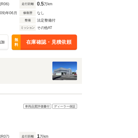
0.5
(R06)
万km
走行距離
R09)年06月
なし
修復歴
法定整備付
整備
その他AT
ミッション
無
在庫確認・見積依頼
追加
料
車両品質評価書付
ディーラー保証
1
(R07)
万km
走行距離