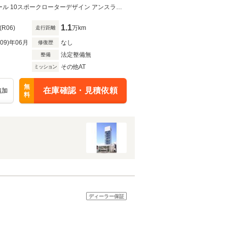
エクステリアミラーハウジ
・3スポーク レザー マルチファンクション パドルシフト ヒーター・アルミホイール 10スポークローターデザイン アンスラサイトブラック ポリッシュト 9.5Jx21
1.1
(R06)
万km
走行距離
R09)年06月
なし
修復歴
法定整備無
整備
その他AT
ミッション
無
在庫確認・見積依頼
追加
料
ディーラー保証