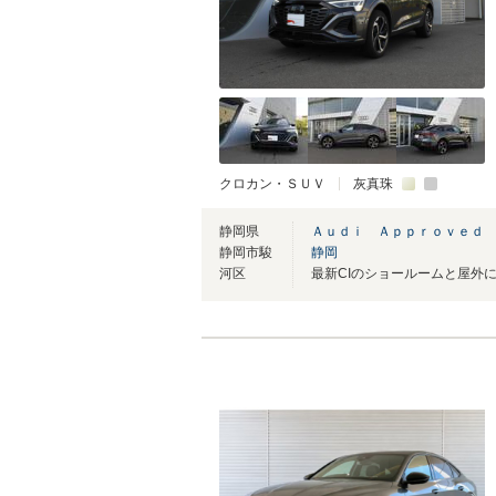
クロカン・ＳＵＶ
灰真珠
静岡県
Ａｕｄｉ Ａｐｐｒｏｖｅｄ
静岡市駿
静岡
河区