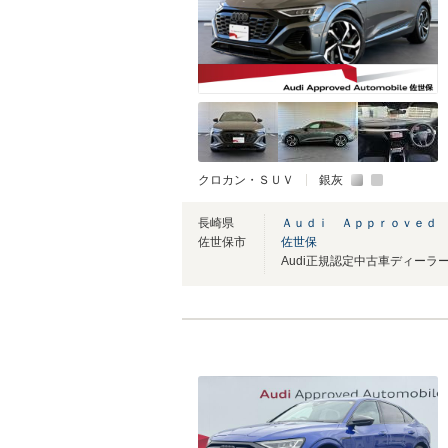
クロカン・ＳＵＶ
銀灰
長崎県
Ａｕｄｉ Ａｐｐｒｏｖｅｄ
佐世保市
佐世保
Audi正規認定中古車ディーラ