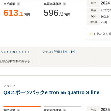
2024
年式
支払総額
車両本体価格
613
596
2027(
車検
.1
.9
万円
万円
保証付
保証
不明
排気量
お気に入り
 Ａｕｔｏｍｏｂｉｌｅ
クチコミ評価：
5
点（
1
件）
最新CIのショールームと屋外には認定中古車の展示も御座います。
アウディ
Q8スポーツバックe-tron 55 quattro S line
2025
年式
支払総額
車両本体価格