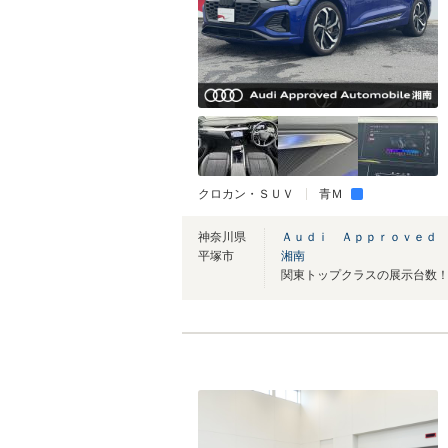
クロカン・ＳＵＶ
青Ｍ
神奈川県
Ａｕｄｉ Ａｐｐｒｏｖｅｄ
平塚市
湘南