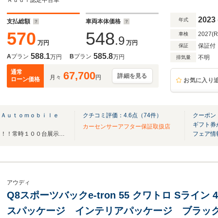
ージークローザー マトリクスLED アンビエ
Ａｕｄｉ認定中古車
ター ステアリングヒーター
2023
年式
支払総額
車両本体価格
570
548
2027(
車検
.9
万円
万円
保証付
保証
588.1
585.8
A
プラン
B
プラン
万円
万円
不明
排気量
通常
67,700
詳細を見る
月々
円
ローン価格
お気に入り
 Ａｕｔｏｍｏｂｉｌｅ
クチコミ評価：
4.6
点（
74
件）
クーポン：
ギフト券
カーセンサーアフター保証取扱店
関東トップクラスの展示台数！！！常時１００台展示中！！！
フェア情
アウディ
Q8スポーツバックe-tron 55 クワトロ Sライ
スパッケージ インテリアパッケージ ブラッ