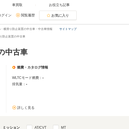
車買取
お役立ち記事
ログイン
閲覧履歴
お気に入り
ron・横滑り防止装置の中古車・中古車情報
サイトマップ
横滑り防止装置の中古車
）の中古車
燃費・カタログ情報
-
WLTCモード燃費：
-
排気量：
詳しく見る
ミッション
AT/CVT
MT