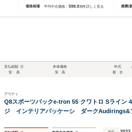
598.0
価格相場
燃費(
平均中古価格：
詳しく見る
万円
支払総額
本体価格
年式
安
高
安
高
新
古
アウディ
Q8スポーツバックe-tron 55 クワトロ Sライ
ジ インテリアパッケーシ ダークAudiring
ケージ 10スポークローターデザイン アンス
ュト
2023
年式