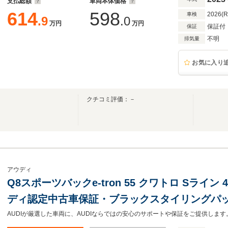
支払総額
車両本体価格
614
598
2026(
車検
.9
.0
万円
万円
保証付
保証
不明
排気量
お気に入り
クチコミ評価：－
アウディ
Q8スポーツバックe-tron 55 クワトロ Sライン
ディ認定中古車保証・ブラックスタイリングパ
スペンション・10スポーク21インチアルミ・出力