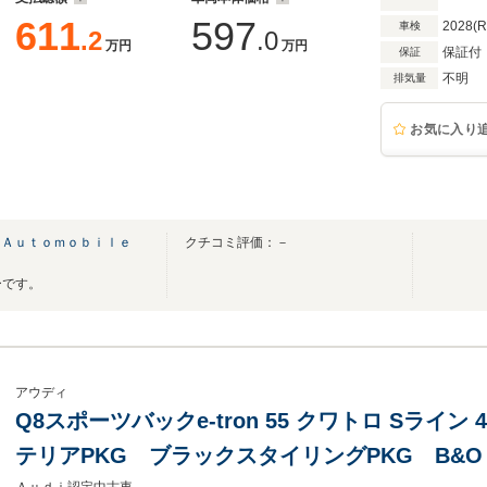
611
597
2028(
車検
.2
.0
万円
万円
保証付
保証
不明
排気量
お気に入り
 Ａｕｔｏｍｏｂｉｌｅ
クチコミ評価：－
ーです。
アウディ
Q8スポーツバックe-tron 55 クワトロ Sライン
テリアPKG ブラックスタイリングPKG B&O