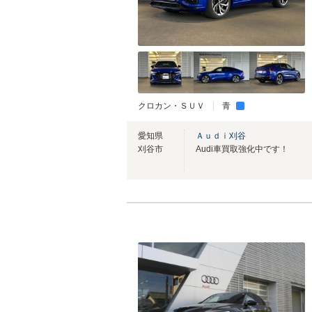
クロカン・ＳＵＶ
青
愛知県
Ａｕｄｉ刈谷
刈谷市
Audi車買取強化中です！