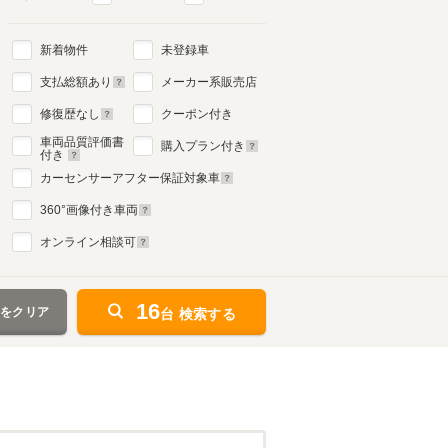
新着物件
未登録車
支払総額あり
メーカー系販売店
修復歴なし
クーポン付き
車両品質評価書
購入プラン付き
付き
カーセンサーアフター保証対象車
360
°画像付き車両
オンライン相談可
16
件をクリア
台 検索する