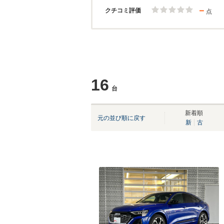
－
クチコミ評価
点
16
台
新着順
元の並び順に戻す
新
古