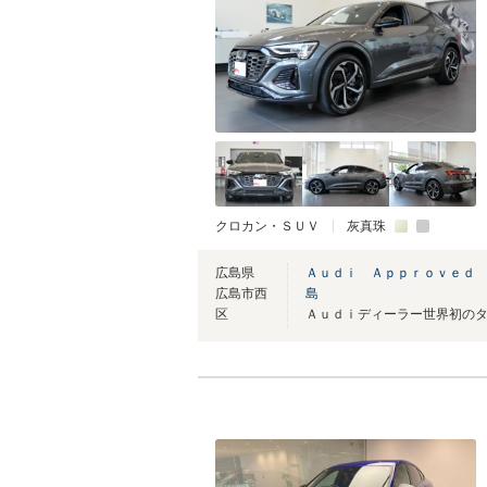
クロカン・ＳＵＶ
灰真珠
広島県
Ａｕｄｉ Ａｐｐｒｏｖｅｄ
広島市西
島
区