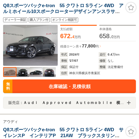
Q8スポーツバックe-tron 55 クワトロ Sライン 4WD ア
ルミホイール10スポークローターデザインアンスラサイ
トブラックポリッシュト ダークAudirings&ブラックス
ディーラー保証
購入プラン付
オンライン相談可
タイリングパッケージ サイレンスパッケージ インテ
リアパッケージ
支払総額
本体価格
672.
658.
4
0
万円
万円
77,800
残価ローン
月々
円
年式
2024
年
走行
0.4
万km
車検
'27/07
修復
なし
保証
保証付
整備
法定整備付
住所
神奈川県横浜市青葉区
無
在庫確認・見積依頼
料
販売店：
Ａｕｄｉ Ａｐｐｒｏｖｅｄ Ａｕｔｏｍｏｂｉｌｅ 横浜青葉
アウディ
Q8スポーツバックe-tron 55 クワトロ Sライン 4WD サ
イレンスP インテリアP 21AW ブラックスタリング