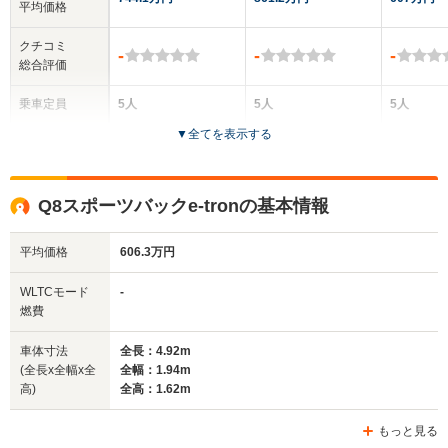
平均価格
クチコミ
-
-
-
総合評価
乗車定員
5人
5人
5人
▼
全てを表示する
ドア数
5ドア
5ドア
5ドア
全高
全高
全
Q8スポーツバックe-tronの基本情報
1.64m
1.62m
1.
平均価格
606.3万円
全幅
全幅
全
WLTCモード
-
サイズ
1.94m
1.98m
1.
燃費
全長
全長
(全長x全幅x全高)
4.92m
4.92m
4
車体寸法
全長：4.92m
(全長x全幅x全
全幅：1.94m
高)
全高：1.62m
ホイールベース
ホイールベース
ホイー
-m
-m
もっと見る