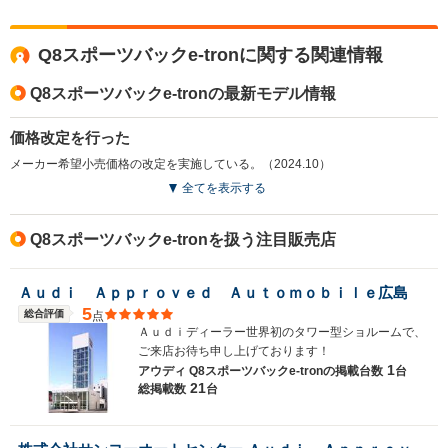
Q8スポーツバックe-tronに関する関連情報
WLTCモード
-
-
-
燃費
Q8スポーツバックe-tronの最新モデル情報
価格改定を行った
メーカー希望小売価格の改定を実施している。（2024.10）
排気量
-
-
-
全てを表示する
駆動方式
4WD
4WD
4WD
Q8スポーツバックe-tronを扱う注目販売店
Ａｕｄｉ Ａｐｐｒｏｖｅｄ Ａｕｔｏｍｏｂｉｌｅ広島
5
総合評価
点
Ａｕｄｉディーラー世界初のタワー型ショルームで、
ご来店お待ち申し上げております！
1
アウディ Q8スポーツバックe-tronの
掲載台数
台
21
総掲載数
台