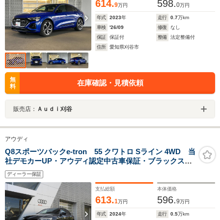
614.
598.
9
0
万円
万円
年式
2023
年
走行
0.7
万km
車検
'26/09
修復
なし
保証
保証付
整備
法定整備付
住所
愛知県刈谷市
無
在庫確認・見積依頼
料
販売店：
Ａｕｄｉ刈谷
アウディ
Q8スポーツバックe-tron 55 クワトロ Sライン 4WD 当
社デモカーUP・アウディ認定中古車保証・ブラックスタ
イリングパッケージ・アクティブエアサスペンション・
ディーラー保証
10スポーク21インチアルミ・出力300kw仕様
支払総額
本体価格
613.
596.
1
9
万円
万円
年式
2024
年
走行
0.5
万km