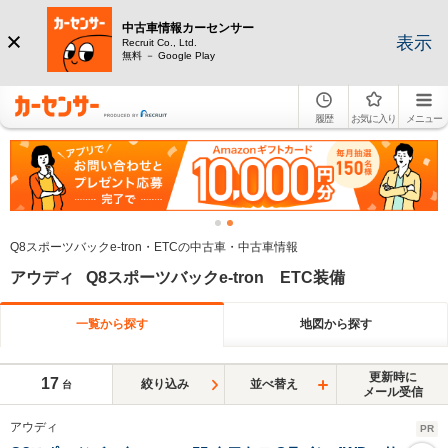
中古車情報カーセンサー
表示
Recruit Co., Ltd.
無料 － Google Play
履歴
お気に入り
メニュー
Q8スポーツバックe-tron・ETCの中古車・中古車情報
アウディ Q8スポーツバックe-tron ETC装備
一覧から探す
地図から探す
更新時に
17
絞り込み
並べ替え
台
メール受信
アウディ
PR