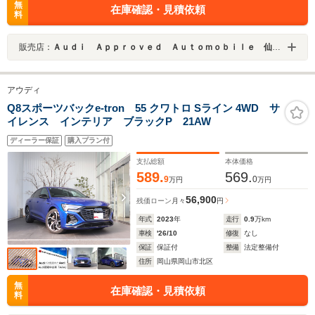
無
在庫確認・見積依頼
料
販売店：
Ａｕｄｉ Ａｐｐｒｏｖｅｄ Ａｕｔｏｍｏｂｉｌｅ 仙台北
アウディ
Q8スポーツバックe-tron 55 クワトロ Sライン 4WD サ
イレンス インテリア ブラックP 21AW
ディーラー保証
購入プラン付
支払総額
本体価格
589.
569.
9
0
万円
万円
56,900
残価ローン
月々
円
年式
2023
年
走行
0.9
万km
車検
'26/10
修復
なし
保証
保証付
整備
法定整備付
住所
岡山県岡山市北区
無
在庫確認・見積依頼
料