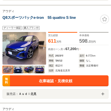
アウディ
Q8スポーツバックe-tron 55 quattro S line
ディーラー保証
購入プラン付
支払総額
本体価格
611
598.
0
万円
万円
67,200
残価ローン
月々
円
年式
2023
年
走行
0.7
万km
車検
'26/12
修復
なし
保証
保証付
整備
法定整備付
住所
北海道北見市
無
在庫確認・見積依頼
料
販売店：
Ａｕｄｉ北見
アウディ