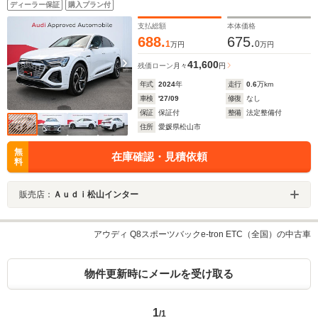
ディーラー保証
購入プラン付
ーター サイレンスパッケージ 21インチアルミホイー
ル
支払総額
本体価格
688.
675.
1
0
万円
万円
41,600
残価ローン
月々
円
年式
2024
年
走行
0.6
万km
車検
'27/09
修復
なし
保証
保証付
整備
法定整備付
住所
愛媛県松山市
無
在庫確認・見積依頼
料
販売店：
Ａｕｄｉ松山インター
アウディ Q8スポーツバックe-tron ETC（全国）の中古車
物件更新時にメールを受け取る
1
/1