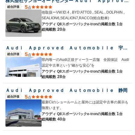
株式会社サンヨーオートセンター Ａｕｄｉ Ａｐｐｒｏｖｅｄ Ａｕｔｏｍｏｂｉｌｅ岡山中央
5
総合評価
点
他取扱ーVW:ID.4 , BYD:ATTO3 , SEAL , DOLPHIN ,
SEALION6,SEALION7,RACCO(軽自動車)
1
アウディ Q8スポーツバックe-tronの
掲載台数
台
20
総掲載数
台
Ａｕｄｉ Ａｐｐｒｏｖｅｄ Ａｕｔｏｍｏｂｉｌｅ 宇都宮
5
総合評価
点
県内唯一のAudi正規ディーラー店舗 全国保証 Audi
認定中古車という“確かな安心”を
1
アウディ Q8スポーツバックe-tronの
掲載台数
台
28
総掲載数
台
Ａｕｄｉ Ａｐｐｒｏｖｅｄ Ａｕｔｏｍｏｂｉｌｅ 静岡
5
総合評価
点
最新CIのショールームと屋外には認定中古車の展示も
御座います。
1
アウディ Q8スポーツバックe-tronの
掲載台数
台
40
総掲載数
台