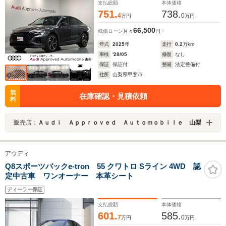
支払総額
本体価格
751.
738.
4
0
万円
万円
66,500
残価ローン
月々
円
年式
2025
年
走行
0.2
万km
車検
'28/05
修復
なし
保証
保証付
整備
法定整備付
住所
山梨県甲斐市
無
在庫確認・見積依頼
料
販売店：
Ａｕｄｉ Ａｐｐｒｏｖｅｄ Ａｕｔｏｍｏｂｉｌｅ 山梨
アウディ
Q8スポーツバックe-tron 55 クワトロ Sライン 4WD 認
定中古車 ワンオーナー 本革シート
ディーラー保証
支払総額
本体価格
601.
585.
7
0
万円
万円