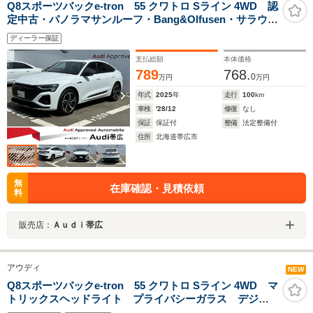
Q8スポーツバックe-tron 55 クワトロ Sライン 4WD 認
定中古・パノラマサンルーフ・Bang&Olfusen・サラウン
ドビューカメラ・アンビエントライト
ディーラー保証
支払総額
本体価格
789
768.
0
万円
万円
年式
2025
年
走行
100
km
車検
'28/12
修復
なし
保証
保証付
整備
法定整備付
住所
北海道帯広市
無
在庫確認・見積依頼
料
販売店：
Ａｕｄｉ帯広
アウディ
NEW
Q8スポーツバックe-tron 55 クワトロ Sライン 4WD マ
トリックスヘッドライト プライバシーガラス デジタ
ルメーター バーチャルエクステリアミラー シートヒ