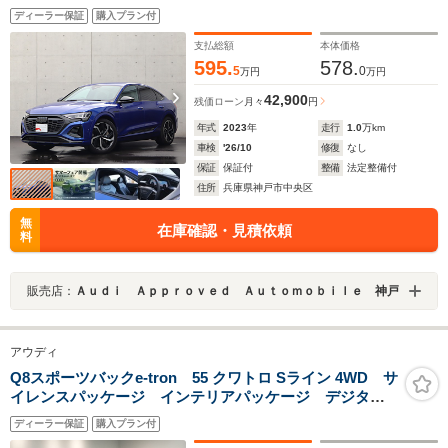
P アダプティブクルーズコントロール サイドアシス
ディーラー保証
購入プラン付
ト レーンキープ 全方位カメラ 前後センサー
Bluetooth接続 バーチャルコックピット マトリクス
支払総額
本体価格
LED
595.
578.
5
0
万円
万円
42,900
残価ローン
月々
円
年式
2023
年
走行
1.0
万km
車検
'26/10
修復
なし
保証
保証付
整備
法定整備付
住所
兵庫県神戸市中央区
無
在庫確認・見積依頼
料
販売店：
Ａｕｄｉ Ａｐｐｒｏｖｅｄ Ａｕｔｏｍｏｂｉｌｅ 神戸
アウディ
Q8スポーツバックe-tron 55 クワトロ Sライン 4WD サ
イレンスパッケージ インテリアパッケージ デジタル
マトリクスLED ダークアウディリングス&ブラックスタ
ディーラー保証
購入プラン付
イリング オプション21インチアルミ