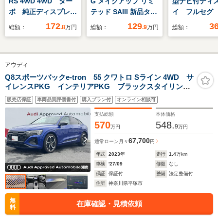
RS 4WD 4WD ター
G メイクアップ リミ
型ナビ付ディ
ボ 純正ディスプレイ
テッド SAIII 新品タイ
イ フルセ
オーディオ TV
ヤ/純正 SDナビ/衝突
Bluetooth
172
129
3
総額：
.8
万円
総額：
.9
万円
総額：
Bluetooth バックカ
安全装置/両側電動ス
Miracast 
メラ スマートアシス
ライドドア/パノラマ
メラ 衝突軽
ト 両側パワースライ
モニター/車線逸脱防
キ レーンア
アウディ
ドドア クリアランス
止支援システム/ドラ
BSM ETC 
ソナー 前席シートヒ
イブレコーダー 純正/
シート シー
Q8スポーツバックe-tron 55 クワトロ Sライン 4WD サ
イレンスPKG インテリアPKG ブラックスタイリング
ーター ドラレコ
ヘッドランプ
ー ドラレコ
PKG B&O OP21インチAW 全席イージークローザ
ETC LEDライト
LED/USBジャック
レザー 純正1
販売店保証
車両品質評価書付
購入プラン付
オンライン相談可
ー マトリクスLED アンビエントライト 全席シート
チAW
ヒーター ステアリングヒーター
支払総額
本体価格
570
548.
9
万円
万円
67,700
通常ローン
月々
円
年式
2023
年
走行
1.4
万km
車検
'27/09
修復
なし
保証
保証付
整備
法定整備付
住所
神奈川県平塚市
無
在庫確認・見積依頼
料