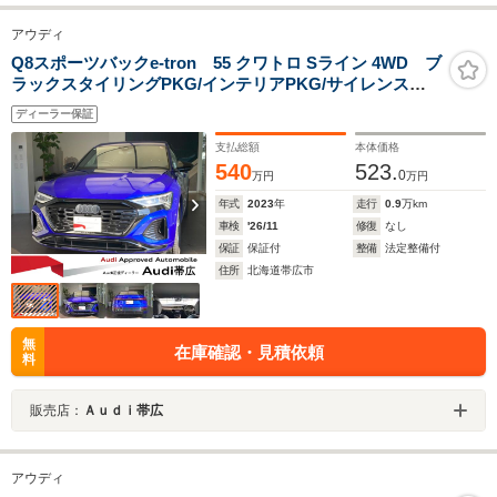
アウディ
Q8スポーツバックe-tron 55 クワトロ Sライン 4WD ブ
ラックスタイリングPKG/インテリアPKG/サイレンス
PKG アルミホイール10スポークローターデザイン
ディーラー保証
9.5J×21/TVチューナー/ステアリングホイール3スポークレ
ザーマルチファンクションパドルシフト
支払総額
本体価格
540
523.
0
万円
万円
年式
2023
年
走行
0.9
万km
車検
'26/11
修復
なし
保証
保証付
整備
法定整備付
住所
北海道帯広市
無
在庫確認・見積依頼
料
販売店：
Ａｕｄｉ帯広
アウディ