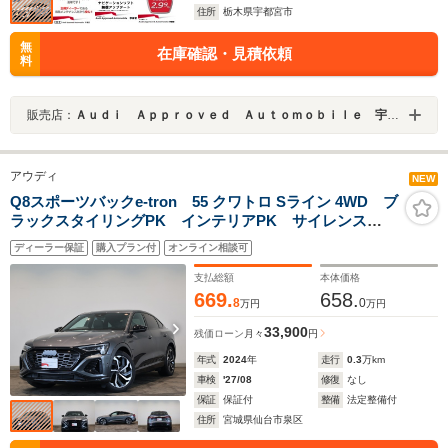
住所
栃木県宇都宮市
無
在庫確認・見積依頼
料
販売店：
Ａｕｄｉ Ａｐｐｒｏｖｅｄ Ａｕｔｏｍｏｂｉｌｅ 宇都宮
アウディ
NEW
Q8スポーツバックe-tron 55 クワトロ Sライン 4WD ブ
ラックスタイリングPK インテリアPK サイレンス
PK 認定中古車
ディーラー保証
購入プラン付
オンライン相談可
支払総額
本体価格
669.
658.
8
0
万円
万円
33,900
残価ローン
月々
円
年式
2024
年
走行
0.3
万km
車検
'27/08
修復
なし
保証
保証付
整備
法定整備付
住所
宮城県仙台市泉区