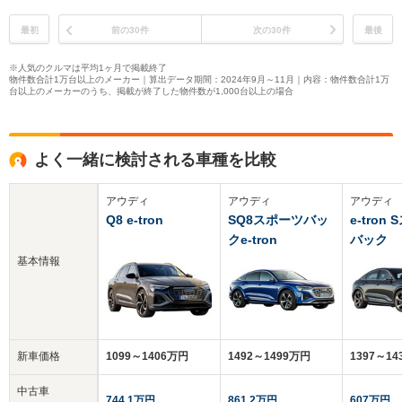
最初
前の30件
次の30件
最後
※人気のクルマは平均1ヶ月で掲載終了
物件数合計1万台以上のメーカー｜算出データ期間：2024年9月～11月｜内容：物件数合計1万
台以上のメーカーのうち、掲載が終了した物件数が1,000台以上の場合
よく一緒に検討される車種を比較
アウディ
アウディ
アウディ
Q8 e-tron
SQ8スポーツバッ
e-tron
クe-tron
バック
基本情報
新車価格
1099～1406万円
1492～1499万円
1397～1
中古車
744.1万円
861.2万円
607万円