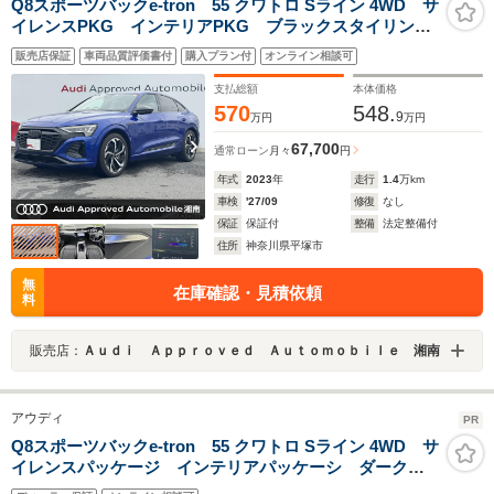
Q8スポーツバックe-tron 55 クワトロ Sライン 4WD サ
イレンスPKG インテリアPKG ブラックスタイリング
PKG B&O OP21インチAW 全席イージークローザ
販売店保証
車両品質評価書付
購入プラン付
オンライン相談可
ー マトリクスLED アンビエントライト 全席シート
ヒーター ステアリングヒーター
支払総額
本体価格
570
548.
9
万円
万円
67,700
通常ローン
月々
円
年式
2023
年
走行
1.4
万km
車検
'27/09
修復
なし
保証
保証付
整備
法定整備付
住所
神奈川県平塚市
無
在庫確認・見積依頼
料
販売店：
Ａｕｄｉ Ａｐｐｒｏｖｅｄ Ａｕｔｏｍｏｂｉｌｅ 湘南
アウディ
PR
Q8スポーツバックe-tron 55 クワトロ Sライン 4WD サ
イレンスパッケージ インテリアパッケーシ ダーク
Audirings&ブラックスタイリングパッケージ 10スポー