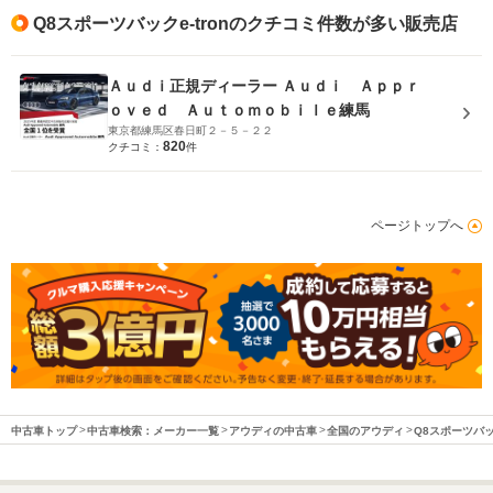
Q8スポーツバックe-tronのクチコミ件数が多い販売店
Ａｕｄｉ正規ディーラー Ａｕｄｉ Ａｐｐｒ
ｏｖｅｄ Ａｕｔｏｍｏｂｉｌｅ練馬
東京都練馬区春日町２－５－２２
820
クチコミ：
件
ページトップへ
中古車トップ
中古車検索：メーカー一覧
アウディの中古車
全国のアウディ
Q8スポーツバック