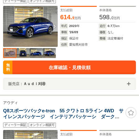
ディーラー保証
オンライン相談可
クローターデザイン アンスラサイトブラック ポリッ
シュト
支払総額
本体価格
614.
598.
9
0
万円
万円
年式
2023
年
走行
0.7
万km
車検
'26/09
修復
なし
保証
保証付
整備
法定整備付
住所
愛知県刈谷市
無
在庫確認・見積依頼
料
販売店：
Ａｕｄｉ刈谷
アウディ
Q8スポーツバックe-tron 55 クワトロ Sライン 4WD サ
イレンスパッケージ インテリアパッケーシ ダーク
Audirings&ブラックスタイリングパッケージ 10スポー
ディーラー保証
オンライン相談可
クローターデザイン アンスラサイトブラック ポリッ
シュト
支払総額
本体価格