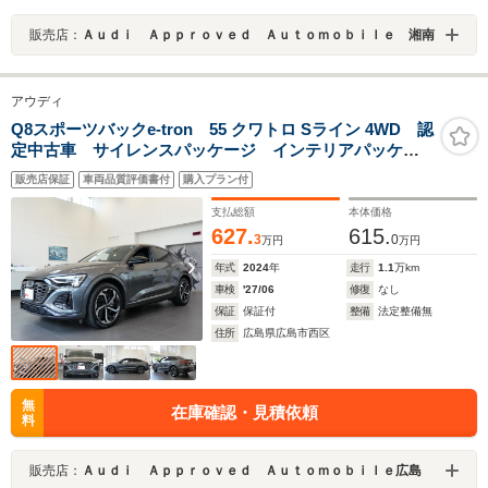
販売店：
Ａｕｄｉ Ａｐｐｒｏｖｅｄ Ａｕｔｏｍｏｂｉｌｅ 湘南
アウディ
Q8スポーツバックe-tron 55 クワトロ Sライン 4WD 認
定中古車 サイレンスパッケージ インテリアパッケー
ジ ブラックスタイリングパッケージ エアサスペンシ
販売店保証
車両品質評価書付
購入プラン付
ョン パドルシフト ヒーター エクステリアミラーハウ
ジングブラック
支払総額
本体価格
627.
615.
3
0
万円
万円
年式
2024
年
走行
1.1
万km
車検
'27/06
修復
なし
保証
保証付
整備
法定整備無
住所
広島県広島市西区
無
在庫確認・見積依頼
料
販売店：
Ａｕｄｉ Ａｐｐｒｏｖｅｄ Ａｕｔｏｍｏｂｉｌｅ広島