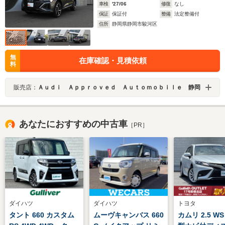
車検
'27/06
修復
なし
保証
保証付
整備
法定整備付
住所
静岡県静岡市駿河区
無
在庫確認・見積依頼
料
販売店：
Ａｕｄｉ Ａｐｐｒｏｖｅｄ Ａｕｔｏｍｏｂｉｌｅ 静岡
あなたにおすすめの中古車
［PR］
ダイハツ
ダイハツ
トヨタ
タント 660 カスタム
ムーヴキャンバス 660
カムリ 2.5 W