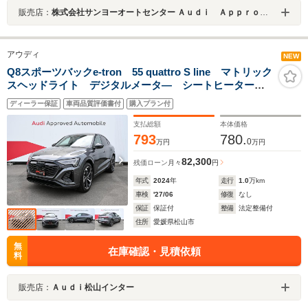
販売店：
株式会社サンヨーオートセンター Ａｕｄｉ Ａｐｐｒｏｖｅｄ Ａｕｔｏｍｏｂｉｌｅ岡山中央
アウディ
NEW
Q8スポーツバックe-tron 55 quattro S line マトリック
スヘッドライト デジタルメータ― シートヒーター
パワーシート サイレンスパッケージ インテリアパッ
ディーラー保証
車両品質評価書付
購入プラン付
ケージ 21インチアルミホイール ブラックスタイルパ
ッケージ
支払総額
本体価格
793
780.
0
万円
万円
82,300
残価ローン
月々
円
年式
2024
年
走行
1.0
万km
車検
'27/06
修復
なし
保証
保証付
整備
法定整備付
住所
愛媛県松山市
無
在庫確認・見積依頼
料
販売店：
Ａｕｄｉ松山インター