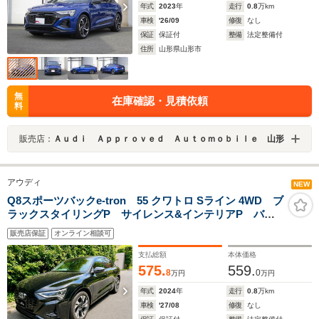
年式
2023
年
走行
0.8
万km
車検
'26/09
修復
なし
保証
保証付
整備
法定整備付
住所
山形県山形市
無
在庫確認・見積依頼
料
販売店：
Ａｕｄｉ Ａｐｐｒｏｖｅｄ Ａｕｔｏｍｏｂｉｌｅ 山形
アウディ
NEW
Q8スポーツバックe-tron 55 クワトロ Sライン 4WD ブ
ラックスタイリングP サイレンス&インテリアP バン
グ&オルフセン3Dサウンドシステム パワークロージン
販売店保証
オンライン相談可
グドア フロント&リアシートヒーター 電動リゲート
支払総額
本体価格
575.
559.
8
0
万円
万円
年式
2024
年
走行
0.8
万km
車検
'27/08
修復
なし