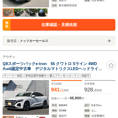
保証
保証付
整備
法定整備付
住所
東京都世田谷区
無
在庫確認・見積依頼
料
販売店：
メッツカーセールス
アウディ
Q8スポーツバックe-tron 55 クワトロ Sライン 4WD
Audi認定中古車 デジタルマトリクスLEDヘッドライ
ト サイレンスPKG パノラマサンルーフ インテリア
ディーラー保証
車両品質評価書付
購入プラン付
オンライン相談可
PKG 21インチAW EV 運転支援システム オートク
ロージングドア 電動リアゲート
支払総額
本体価格
941.
928.
1
0
万円
万円
48,900
残価ローン
月々
円
年式
2024
年
走行
0.6
万km
車検
'27/06
修復
なし
保証
保証付
整備
法定整備付