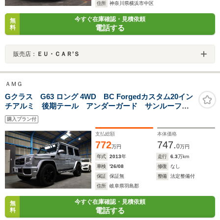
住所
神奈川県横浜市中区
今すぐ在庫確認・見積依頼
無
電話する
料
販売店：
ＥＵ・ＣＡＲ’Ｓ
ＡＭＧ
Gクラス G63 ロング 4WD BC Forgedカスタム20イン
チアルミ 後期テール アンダーガード サンルーフ
レッドキャリパー ブラックレザー
購入プラン付
支払総額
本体価格
772
747.
0
万円
万円
年式
2013
年
走行
6.3
万km
車検
'26/08
修復
なし
保証
保証無
整備
法定整備付
住所
岐阜県羽島郡
今すぐ在庫確認・見積依頼
無
電話する
料