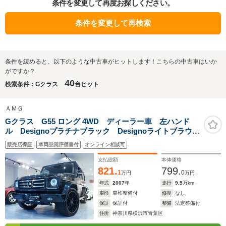
条件を変更して再度お探しください。
条件を変更して再検索
条件を緩めると、以下のような中古車がヒットします！こちらの中古車はいか
がですか？
40
検索条件：Gクラス
台ヒット
ＡＭＧ
Gクラス G55 ロング 4WD ディーラー車 左ハンド
ル Designoプラチナブラック Designoライトブラウン
レザー EDTION463純正21インチAW サンルーフ 取
販売店保証
車両品質評価書付
オンライン相談可
説 記録簿 前後ブレーキディスク&パッド交換渡し
支払総額
本体価格
821.
799.
1
0
万円
万円
年式
2007
年
走行
9.5
万km
車検
車検整備付
修復
なし
保証
保証付
整備
法定整備付
住所
神奈川県横浜市青葉区