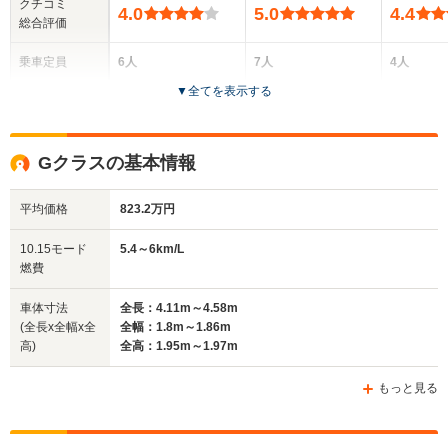
クチコミ
4.0
5.0
4.4
総合評価
乗車定員
6人
7人
4人
▼
全てを表示する
ドア数
5ドア
5ドア
2ドア
全高
全高
全
Gクラスの基本情報
1.66m
1.85m
1.
平均価格
823.2万円
全幅
全幅
全
10.15モード
5.4～6km/L
サイズ
1.92m
1.98m
1.
燃費
全長
全長
(全長x全幅x全高)
4.95m
5.15m
5.08m
車体寸法
全長：4.11m～4.58m
(全長x全幅x全
全幅：1.8m～1.86m
高)
全高：1.95m～1.97m
ホイールベース
ホイールベース
ホイー
-m
-m
もっと見る