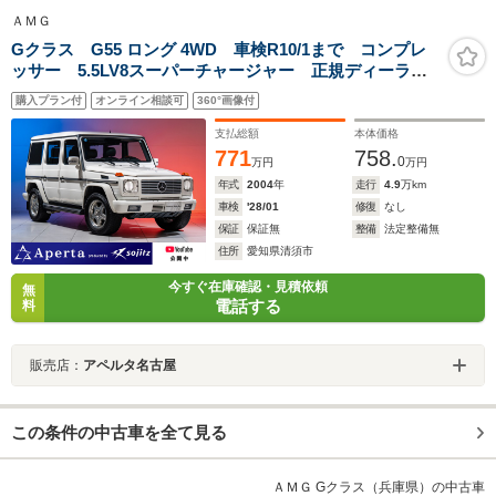
ＡＭＧ
Gクラス G55 ロング 4WD 車検R10/1まで コンプレ
ッサー 5.5LV8スーパーチャージャー 正規ディーラー
車 スライディングサンルーフ 純正AMG18インチ 黒
購入プラン付
オンライン相談可
360°画像付
革 シートヒーター メモリ付パワーシート 純正ナ
ビ ヘッドライトガード
支払総額
本体価格
771
758.
0
万円
万円
年式
2004
年
走行
4.9
万km
車検
'28/01
修復
なし
保証
保証無
整備
法定整備無
住所
愛知県清須市
今すぐ在庫確認・見積依頼
無
電話する
料
販売店：
アペルタ名古屋
この条件の中古車を全て見る
ＡＭＧ Gクラス（兵庫県）の中古車