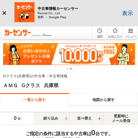
中古車情報カーセンサー
表示
Recruit Co., Ltd.
無料 － Google Play
履歴
お気に入り
メニュー
Gクラス(兵庫県)の中古車・中古車情報
ＡＭＧ Gクラス 兵庫県
一覧から探す
地図から探す
更新時に
0
絞り込み
並べ替え
台
メール受信
0
ご指定の条件に該当する中古車は
台です。