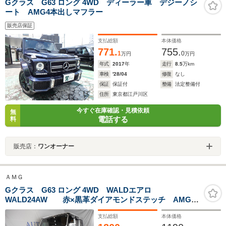
Gクラス G63 ロング 4WD ディーラー車 デジーノシ
ート AMG4本出しマフラー
販売店保証
支払総額
本体価格
771.
755.
1
0
万円
万円
年式
2017
年
走行
8.5
万km
車検
'28/04
修復
なし
保証
保証付
整備
法定整備付
住所
東京都江戸川区
今すぐ在庫確認・見積依頼
無
電話する
料
販売店：
ワンオーナー
ＡＭＧ
Gクラス G63 ロング 4WD WALDエアロ
WALD24AW 赤×黒革ダイアモンドステッチ AMGレ
ッドキャリパー 前席左右ランバーサポート機能 純正
支払総額
本体価格
ナビ地デジ ドラレコ レーダー 左右シートH&ベンチ