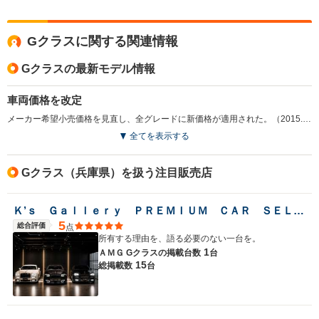
Gクラスに関する関連情報
Gクラスの最新モデル情報
車両価格を改定
メーカー希望小売価格を見直し、全グレードに新価格が適用された。（2015.4）
全てを表示する
Gクラス（兵庫県）を扱う注目販売店
Ｋ’ｓ Ｇａｌｌｅｒｙ ＰＲＥＭＩＵＭ ＣＡＲ ＳＥＬＥＣＴＩＯＮ
5
総合評価
点
所有する理由を、語る必要のない一台を。
1
ＡＭＧ Gクラスの
掲載台数
台
15
総掲載数
台