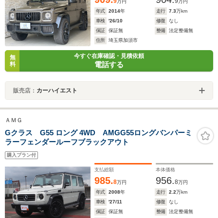
ナビ TV BT接続 Bカメ
9
9
万円
万円
年式
2014
年
走行
7.3
万km
車検
'26/10
修復
なし
保証
保証無
整備
法定整備無
住所
埼玉県加須市
今すぐ在庫確認・見積依頼
無
電話する
料
販売店：
カーハイエスト
ＡＭＧ
Gクラス G55 ロング 4WD AMGG55ロングバンパーミ
ラーフェンダールーフブラックアウト
購入プラン付
支払総額
本体価格
985.
956.
8
8
万円
万円
年式
2008
年
走行
2.2
万km
車検
'27/11
修復
なし
保証
保証無
整備
法定整備無