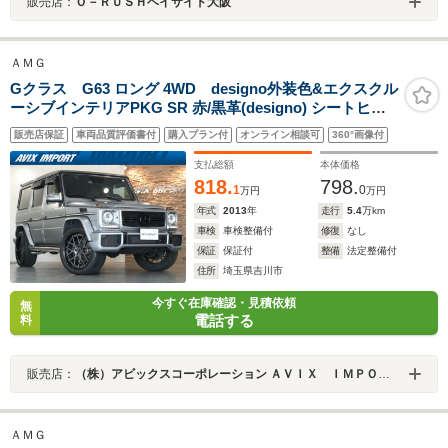
販売店：
Ｏ－ＲＵＳＨベイサイド大阪
ＡＭＧ
Gクラス G63 ロング 4WD designo外装色&エクスクル
ーシブインテリアPKG SR 赤/黒革(designo) シートヒー
ター&ベンチレーター 純正ナビ地デジ harman/kardon B
販売店保証
車両品質評価書付
購入プラン付
オンライン相談可
360°画像付
カメラ&Sカメラ&PTS ディストロニック&ブラインドス
ポット 社外22AW 禁煙車
支払総額
本体価格
818.
798.
1
0
万円
万円
年式
2013
年
走行
5.4
万km
車検
車検整備付
修復
なし
保証
保証付
整備
法定整備付
住所
埼玉県吉川市
今すぐ在庫確認・見積依頼
無
電話する
料
販売店：
（株）アビックスコーポレーション ＡＶＩＸ ＩＭＰＯＲＴ 三郷インター店
ＡＭＧ