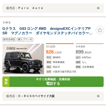
販売店：
Ｐｕｒｏ Ａｕｔｏ
ＡＭＧ
Gクラス G63 ロング 4WD designoEXCインテリアP
SR マグノカラー ダイヤモンドステッチバイカラーイ
ンテリア designoエクスクルーシブレザーシート
販売店保証
購入プラン付
designoレザーダッシュボード harman/kardonロジック
7サラウンド
支払総額
本体価格
926.
899.
1
9
万円
万円
年式
2015
年
走行
4.9
万km
車検
車検整備無
修復
なし
保証
保証付
整備
法定整備無
住所
大阪府大阪市西淀川区
今すぐ在庫確認・見積依頼
無
電話する
料
販売店：
Ｏ－ＲＵＳＨベイサイド大阪