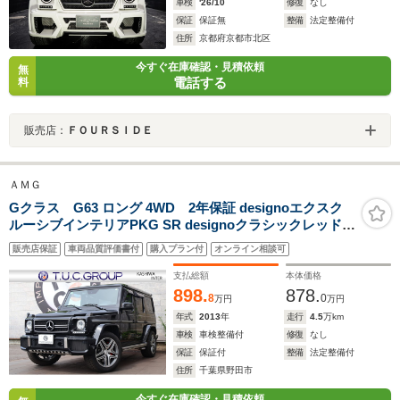
車検
'26/10
修復
なし
保証
保証無
整備
法定整備付
住所
京都府京都市北区
今すぐ在庫確認・見積依頼
無
電話する
料
販売店：
ＦＯＵＲＳＩＤＥ
ＡＭＧ
Gクラス G63 ロング 4WD 2年保証 designoエクスク
ルーシブインテリアPKG SR designoクラシックレッド×
ブラックレザー/全席シートH/ベンチレーター 7インチナ
販売店保証
車両品質評価書付
購入プラン付
オンライン相談可
ビTV harman/kardon Bモニター ECOスタートストップ
AMGレッドキャリパー AMG20AW
支払総額
本体価格
898.
878.
8
0
万円
万円
年式
2013
年
走行
4.5
万km
車検
車検整備付
修復
なし
保証
保証付
整備
法定整備付
住所
千葉県野田市
今すぐ在庫確認・見積依頼