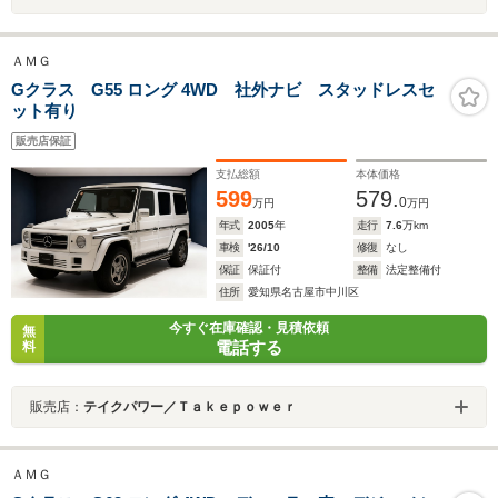
ＡＭＧ
Gクラス G55 ロング 4WD 社外ナビ スタッドレスセ
ット有り
販売店保証
支払総額
本体価格
599
579.
0
万円
万円
年式
2005
年
走行
7.6
万km
車検
'26/10
修復
なし
保証
保証付
整備
法定整備付
住所
愛知県名古屋市中川区
今すぐ在庫確認・見積依頼
無
電話する
料
販売店：
テイクパワー／Ｔａｋｅｐｏｗｅｒ
ＡＭＧ