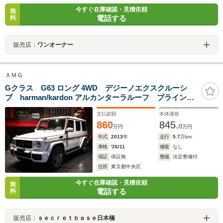
今すぐ在庫確認・見積依頼
無
電話する
料
販売店：
ワンオーナー
ＡＭＧ
Gクラス G63 ロング 4WD デジーノエクスクルーシ
ブ harman/kardon アルカンターラルーフ ブラインド
スポットアシスト DTV BCカメラ 20インチナビ
支払総額
本体価格
860
845.
0
万円
万円
年式
2013
年
走行
5.7
万km
車検
'26/11
修復
なし
保証
保証無
整備
法定整備付
住所
東京都中央区
今すぐ在庫確認・見積依頼
無
電話する
料
販売店：
ｓｅｃｒｅｔｂａｓｅ日本橋