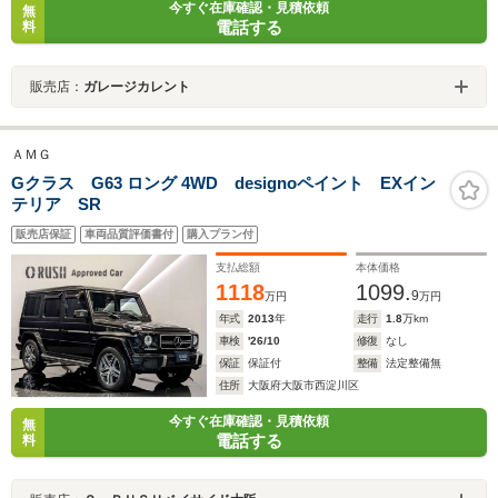
今すぐ在庫確認・見積依頼
無
電話する
料
販売店：
ガレージカレント
ＡＭＧ
Gクラス G63 ロング 4WD designoペイント EXイン
テリア SR
販売店保証
車両品質評価書付
購入プラン付
支払総額
本体価格
1118
1099.
9
万円
万円
年式
2013
年
走行
1.8
万km
車検
'26/10
修復
なし
保証
保証付
整備
法定整備無
住所
大阪府大阪市西淀川区
今すぐ在庫確認・見積依頼
無
電話する
料