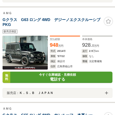
ＡＭＧ
Gクラス G63 ロング 4WD デジーノエクスクルーシブ
PKG
販売店保証
支払総額
本体価格
948
928.
0
万円
万円
年式
2014
年
走行
2.9
万km
車検
'27/12
修復
なし
保証
保証付
整備
法定整備無
住所
広島県福山市
今すぐ在庫確認・見積依頼
無
電話する
料
販売店：
Ｋ．Ｓ．Ｂ ＪＡＰＡＮ
ＡＭＧ