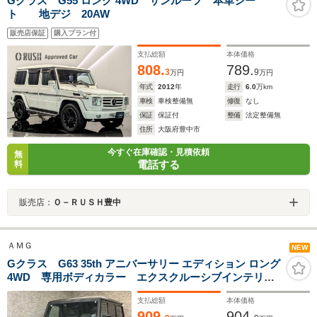
Gクラス G55 ロング 4WD サンルーフ 本革シー
ト 地デジ 20AW
販売店保証
購入プラン付
支払総額
本体価格
808.
789.
3
9
万円
万円
年式
2012
年
走行
6.0
万km
車検
車検整備無
修復
なし
保証
保証付
整備
法定整備無
住所
大阪府豊中市
今すぐ在庫確認・見積依頼
無
電話する
料
販売店：
Ｏ－ＲＵＳＨ豊中
ＡＭＧ
NEW
Gクラス G63 35th アニバーサリー エディション ロング
4WD 専用ボディカラー エクスクルーシブインテリア
PKG(ダイヤモンドステッチ革シート/ドアリム/革張ダッ
支払総額
本体価格
シュボード) harman/kardon SR 22インチAW 純正
909.
904.