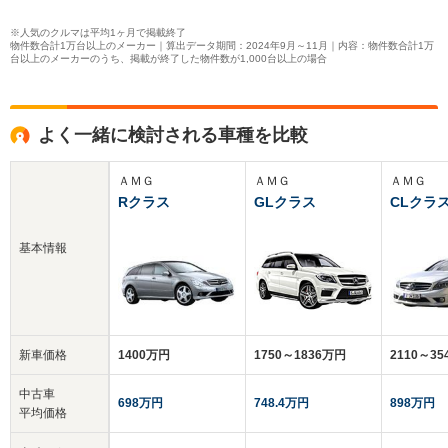
※人気のクルマは平均1ヶ月で掲載終了
物件数合計1万台以上のメーカー｜算出データ期間：2024年9月～11月｜内容：物件数合計1万
台以上のメーカーのうち、掲載が終了した物件数が1,000台以上の場合
よく一緒に検討される車種を比較
ＡＭＧ
ＡＭＧ
ＡＭＧ
Rクラス
GLクラス
CLクラ
基本情報
新車価格
1400万円
1750～1836万円
2110～3
中古車
698万円
748.4万円
898万円
平均価格