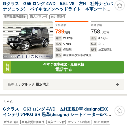
Gクラス G55 ロング 4WD 5.5L V8 左H 社外ナビ(パ
ナソニック) バイキセノンヘッドライト 本革シート
スライディングルーフ チタニウムペイントAMG5スポ
車両品質評価書付
購入プラン付
360°画像付
ーク19インチAW AMGスポーツサスペンション ウォ
ールナットウッドインパネ
支払総額
本体価格
789
758.
0
万円
万円
年式
2012
年
走行
6.3
万km
車検
'27/01
修復
なし
保証
保証無
整備
法定整備付
住所
神奈川県横浜市都筑区
今すぐ在庫確認・見積依頼
無
電話する
料
販売店：
グルック 横浜港北
ＡＭＧ
Gクラス G63 ロング 4WD 左H正規D車 designoEXC
インテリアPKG SR 黒革(designo) シートヒーター&ベン
チレーター Androidナビ(ワイドモニター/純正切替可)
販売店保証
車両品質評価書付
購入プラン付
オンライン相談可
360°画像付
harman/kardon Bカメラ&PTS ディストロニック&BSA