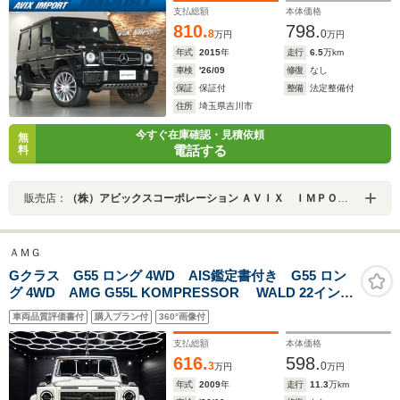
社外マフラー AMG製20AW
支払総額
本体価格
810.
798.
8
0
万円
万円
年式
2015
年
走行
6.5
万km
車検
'26/09
修復
なし
保証
保証付
整備
法定整備付
住所
埼玉県吉川市
今すぐ在庫確認・見積依頼
無
電話する
料
販売店：
（株）アビックスコーポレーション ＡＶＩＸ ＩＭＰＯＲＴ 三郷インター店
ＡＭＧ
Gクラス G55 ロング 4WD AIS鑑定書付き G55 ロン
グ 4WD AMG G55L KOMPRESSOR WALD 22インチ
AW・WALD前後バンパー・グリル・オーバーフェンダ
車両品質評価書付
購入プラン付
360°画像付
ー・エアロボンネット・ルーフウイング・ヘッドライト
カバー・リアドアパネル・サンルーフ
支払総額
本体価格
616.
598.
3
0
万円
万円
年式
2009
年
走行
11.3
万km