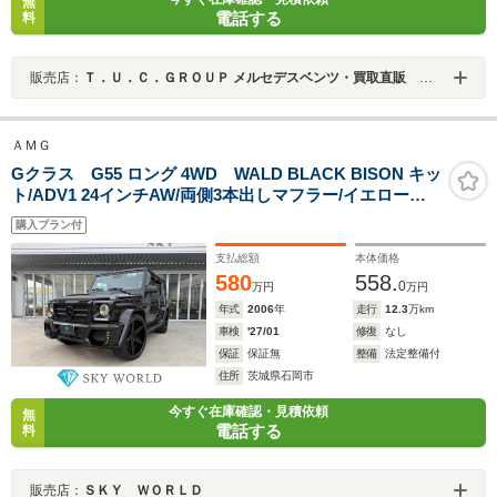
無
電話する
料
販売店：
Ｔ．Ｕ．Ｃ．ＧＲＯＵＰ メルセデスベンツ・買取直販 柏インター／（株）シーリーフ
ＡＭＧ
Gクラス G55 ロング 4WD WALD BLACK BISON キッ
ト/ADV1 24インチAW/両側3本出しマフラー/イエローキ
ャリパー/天張張替済/
購入プラン付
支払総額
本体価格
580
558.
0
万円
万円
年式
2006
年
走行
12.3
万km
車検
'27/01
修復
なし
保証
保証無
整備
法定整備付
住所
茨城県石岡市
今すぐ在庫確認・見積依頼
無
電話する
料
販売店：
ＳＫＹ ＷＯＲＬＤ