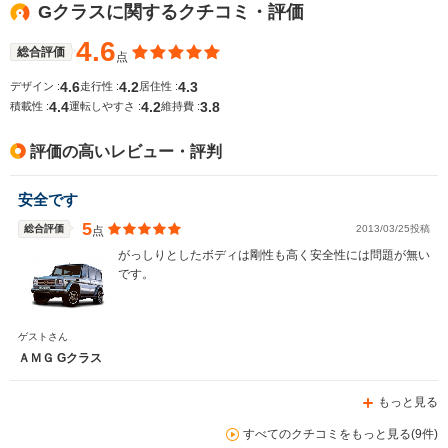
Gクラスに関するクチコミ・評価
WLTCモード
-
-
-
燃費
4.6
総合評価
点
4.6
4.2
4.3
デザイン :
走行性 :
居住性 :
4.4
4.2
3.8
積載性 :
運転しやすさ :
維持費 :
排気量
6208cc
5461cc
5461～62
評価の高いレビュー・評判
駆動方式
4WD
4WD
FR
安全です
5
総合評価
2013/03/25投稿
点
がっしりとしたボディは剛性も高く安全性には問題が無い
です。
ゲストさん
ＡＭＧ Gクラス
もっと見る
すべてのクチコミをもっと見る(9件)