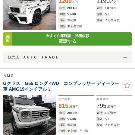
1200
1190.
レーター Pセンサー
0
万円
万円
年式
2014
年
走行
2.8
万km
車検
'27/06
修復
なし
保証
保証無
整備
法定整備付
住所
東京都北区
今すぐ在庫確認・見積依頼
無
電話する
料
販売店：
ＡＵＴＯ ＴＲＡＤＥ
ＡＭＧ
Gクラス G55 ロング 4WD コンプレッサー ディーラー
車 AMG19インチアルミ
支払総額
本体価格
815.
795.
6
0
万円
万円
年式
2010
年
走行
3.1
万km
車検
'27/05
修復
なし
保証
保証無
整備
法定整備付
住所
東京都江戸川区