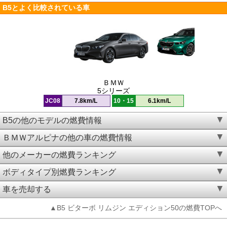
B5とよく比較されている車
ＢＭＷ
5シリーズ
JC08
7.8km/L
10・15
6.1km/L
B5の他のモデルの燃費情報
ＢＭＷアルピナの他の車の燃費情報
他のメーカーの燃費ランキング
ボディタイプ別燃費ランキング
車を売却する
▲B5 ビターボ リムジン エディション50の燃費TOPへ