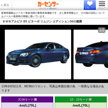
戻る
お気に入り
メニュー
新車時価格はメーカー発表当時の車両本体価格です。また基本情報など、その他の項目について
もメーカー発表時の情報に基いています。
ＢＭＷアルピナ B5 ビターボ リムジン エディション50の燃費
1/3
13年(H25)11月、MC時のフロント。写真は本国仕様の為、一部異なる場合があ
ります
JC08モード
10・15モード
-km/L(70L)
-km/L(70L)