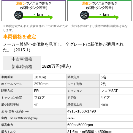
満タン
でどこまで走る？
満タン
でどこまで走る？
（燃費×タンク容量）
（燃費×タンク容量）
-
-
km
km
※燃費は定められた試験条件の下での数値のため、走行条件等により実際の燃料消費率は異な
ります。
車両価格を改定
メーカー希望小売価格を見直し、全グレードに新価格が適用され
た。（2015.1）
中古車価格
---
1828
万円(税込)
新車時価格
1870kg
5名
車両重量
乗車定員
2970mm
2列
ホイールベース
シート列数
FR
フロア8AT
駆動方式
ミッション
フロア
4ドア
ミッション位置
ドア数
-m
-mm
最小回転半径
最低地上高
4915x1860x1490
全長x全幅x全高(mm)
-x-x-
室内 全長x全幅x全高(mm)
600ps/6000rpm
最高出力
81.6kg・m/3500～4500rpm
最大トルク