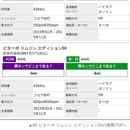
ハイオク
使用燃料
4394cc
排気量
エンジン
ガソリン
フロア8AT
FR
ミッション
駆動方式
550ps/6250rpm
ターボ
最大出力
過給器（ターボ）
2015年01月～201
-
生産期間
燃費性能
5年11月
ビターボ リムジン エディション50
新車時価格
1867.9
万円(税込)
JC08
-km/L
10・15
-km/L
満タンでどこまで走る？
満タンでどこまで走る？
-km
-km
ハイオク
使用燃料
4394cc
排気量
エンジン
ガソリン
フロア8AT
FR
ミッション
駆動方式
600ps/6000rpm
ターボ
最大出力
過給器（ターボ）
2015年02月～201
-
生産期間
燃費性能
5年11月
▲B5 ビターボ リムジン エディション50の燃費TOPへ