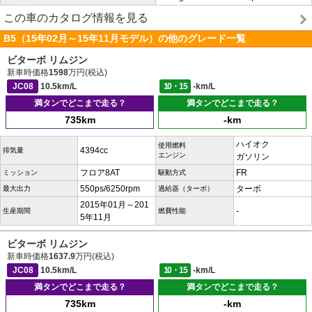
この車のカタログ情報を見る
B5（15年02月～15年11月モデル）の他のグレード一覧
ビターボ リムジン
新車時価格
1598
万円(税込)
JC08
10.5km/L
10・15
-km/L
満タンでどこまで走る？
満タンでどこまで走る？
735km
-km
ハイオク
使用燃料
4394cc
排気量
エンジン
ガソリン
フロア8AT
FR
ミッション
駆動方式
550ps/6250rpm
ターボ
最大出力
過給器（ターボ）
2015年01月～201
-
生産期間
燃費性能
5年11月
ビターボ リムジン
新車時価格
1637.9
万円(税込)
JC08
10.5km/L
10・15
-km/L
満タンでどこまで走る？
満タンでどこまで走る？
735km
-km