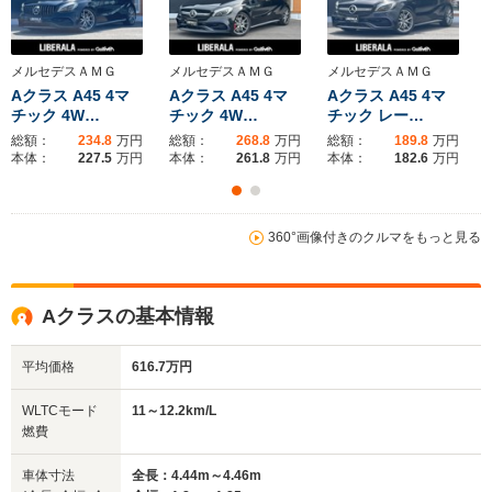
メルセデスＡＭＧ
メルセデスＡＭＧ
メルセデスＡＭＧ
Aクラス A45 4マ
Aクラス A45 4マ
Aクラス A45 4マ
チック 4W…
チック 4W…
チック レー…
総額：
234.8
万円
総額：
268.8
万円
総額：
189.8
万円
本体：
227.5
万円
本体：
261.8
万円
本体：
182.6
万円
360°画像付きのクルマをもっと見る
Aクラスの基本情報
平均価格
616.7万円
WLTCモード
11～12.2km/L
燃費
車体寸法
全長：4.44m～4.46m