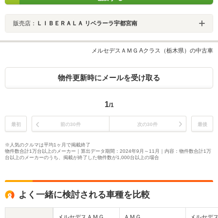
販売店：
ＬＩＢＥＲＡＬＡ リベラーラ宇都宮南
メルセデスＡＭＧ Aクラス（栃木県）の中古車
物件更新時にメールを受け取る
1
/1
最初
前の30件
次の30件
最後
※人気のクルマは平均1ヶ月で掲載終了
物件数合計1万台以上のメーカー｜算出データ期間：2024年9月～11月｜内容：物件数合計1万
台以上のメーカーのうち、掲載が終了した物件数が1,000台以上の場合
よく一緒に検討される車種を比較
メルセデスＡＭＧ
ＡＭＧ
メルセデ