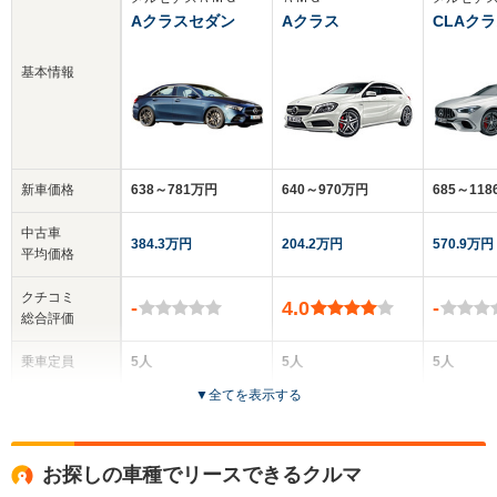
Aクラスセダン
Aクラス
CLAク
基本情報
新車価格
638～781万円
640～970万円
685～11
中古車
384.3万円
204.2万円
570.9万円
平均価格
クチコミ
-
4.0
-
総合評価
乗車定員
5人
5人
5人
▼
全てを表示する
ドア数
4ドア
5ドア
4ドア
全高
全高
全高
お探しの車種でリースできるクルマ
1.41m
1.42m～1.72m
1.41m