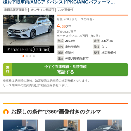
様お下取車両/AMGアドバンスドPKG/AMGパフォーマン
スPKG/パノラミックスライディングルーフ/赤&黒コンビ
車両品質評価書付
オンライン相談可
360°画像付
レザー/360°カメラ/ヘッドアップディスプレイ/シートヒー
ター/アンビエントライト/
月額（
60
ヵ月リースの場合）
4.
69
万円
頭金
95.60
万円
ボーナス払い
11.00
万円（年
2
回）
年式
2022
年
走行
2.5
万km
車検
車検整備無
修復
なし
保証
保証付
整備
法定整備付
住所
神奈川県横須賀市
今すぐ在庫確認・見積依頼
無
電話する
料
※車検は納車時の車検、法定整備は納車時の法定整備となります。
リース期間中の契約内容は詳細画面を参照下さい。
お探しの条件で360°画像付きのクルマ