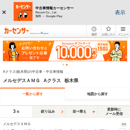
中古車情報カーセンサー
表示
Recruit Co., Ltd.
無料 － Google Play
履歴
お気に入り
メニュー
Aクラス(栃木県)の中古車・中古車情報
メルセデスＡＭＧ Aクラス 栃木県
一覧から探す
地図から探す
更新時に
3
絞り込み
並べ替え
台
メール受信
メルセデスＡＭＧ
PR