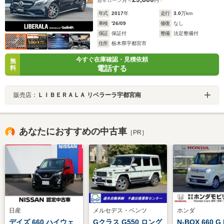
通常ローン
月々
円
年式
2017
年
走行
3.0
万km
車検
'26/09
修復
なし
保証
保証付
整備
法定整備付
住所
栃木県宇都宮市
今すぐ在庫確認・見積依頼
無
電話する
料
販売店：
ＬＩＢＥＲＡＬＡ リベラーラ宇都宮南
あなたにおすすめの中古車
［PR］
日産
メルセデス・ベンツ
ホンダ
デイズ 660 ハイウェ
Gクラス G550 ロング
N-BOX 660 