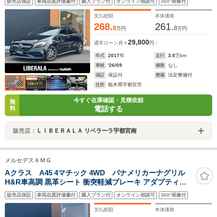
販売店保証
車両品質評価書付
購入プラン付
オンライン相談可
360°画像付
フルセグTV バックカメラ クリアランスソナー LEDヘッ
ドライト オートライト
支払総額
本体価格
268.
261.
8
8
万円
万円
29,800
通常ローン
月々
円
年式
2017
年
走行
3.0
万km
車検
'26/09
修復
なし
保証
保証付
整備
法定整備付
住所
栃木県宇都宮市
今すぐ在庫確認・見積依頼
無
電話する
料
販売店：
ＬＩＢＥＲＡＬＡ リベラーラ宇都宮南
メルセデスＡＭＧ
Aクラス A45 4マチック 4WD パナメリカーナグリル
H&R車高調 黒革シート 衝突軽減ブレーキ アダプティブ
クルーズコントロール ブラインドスポットモニター 純正
販売店保証
車両品質評価書付
購入プラン付
オンライン相談可
360°画像付
ナビ フルセグTV バックカメラ クリアランスソナー LED
ヘッドライト オートライト
支払総額
本体価格