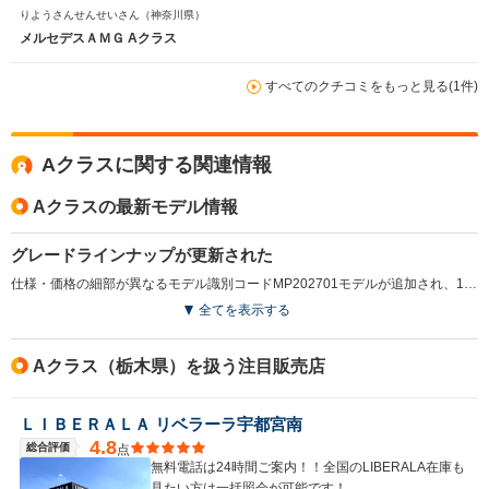
りようさんせんせいさん
（神奈川県）
メルセデスＡＭＧ Aクラス
すべてのクチコミをもっと見る(1件)
Aクラスに関する関連情報
Aクラスの最新モデル情報
グレードラインナップが更新された
仕様・価格の細部が異なるモデル識別コードMP202701モデルが追加され、19インチアルミホイールに変更されるなど、詳細な装備内容の見直しなどが行われている。（2026.6）
全てを表示する
Aクラス（栃木県）を扱う注目販売店
ＬＩＢＥＲＡＬＡ リベラーラ宇都宮南
4.8
総合評価
点
無料電話は24時間ご案内！！全国のLIBERALA在庫も
見たい方は一括照会が可能です！