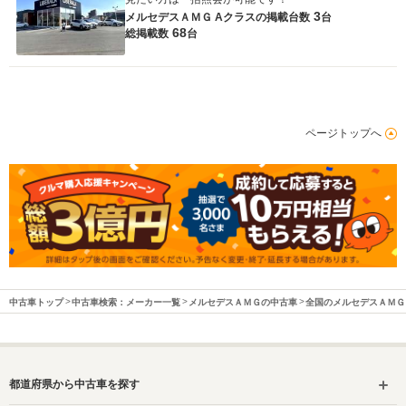
3
メルセデスＡＭＧ Aクラスの
掲載台数
台
68
総掲載数
台
ページトップへ
中古車トップ
中古車検索：メーカー一覧
メルセデスＡＭＧの中古車
全国のメルセデスＡＭＧ
都道府県から中古車を探す