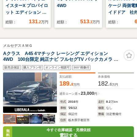
イスターX プロパイロ
4WD
ケージ 両側電
ット エディション 純
イドドア 社
正9インチナビ アラ
ワンセグ ET
131
513
総額：
.2
万円
総額：
.3
万円
総額：
ウンドビューモニタ
しんパッケー
ー プロパイロット
ナビ電動ドライブレコ
メルセデスＡＭＧ
ーダー前後 インテリ
ジェントキー
Aクラス A45 4マチック レーシング エディション
4WD 100台限定 純正ナビ フルセグTV バックカメラ ク
ETC2.0
リアランスソナー LEDヘッドライト オートライト オート
販売店保証
購入プラン付
オンライン相談可
360°画像付
ハイビーム シートヒーター クルーズコントロール ブライ
ンドスポットモニター アイドリングストップ
支払総額
本体価格
189.
182.
8
6
万円
万円
23,000
通常ローン
月々
円
年式
2016
年
走行
8.2
万km
車検
'26/12
修復
なし
保証
保証付
整備
法定整備付
住所
栃木県宇都宮市
今すぐ在庫確認・見積依頼
無
電話する
料