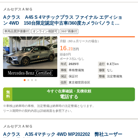
メルセデスＡＭＧ
Aクラス A45 S 4マチックプラス ファイナル エディショ
全幅
全幅
全幅
サイズ
ン 4WD 150台限定認定中古車/360度カメラ/パノラミッ
1.8m
1.78m～1.79m
1.84m
全長
全長
(全長x全幅x全高)
クスライディングルーフ/AMG RIDE CONTROLサスペン
4.56m～4.57m
4.36m
4.69
車両品質評価書付
オンライン相談可
360°画像付
ション/ヘッドアップディスプレイ/Burumesterサラウン
ドサウンドシステム/MBUXARナビゲーションシステ
月額（
60
ヵ月リースの場合）
ム/360度カメラ
16.
23
万円
ホイールベース
ホイールベース
ホイー
頭金
0
円
-m
-m
ボーナス払いなし
年式
2025
年
走行
0.3
万km
車検
車検整備無
修復
なし
11.6～12.3km/L
11.1～12.
保証
保証付
整備
法定整備無
└市街地:7.9～
└市街地:7
住所
東京都世田谷区
9.0km/L
9.0km/L
WLTCモード
今すぐ在庫確認・見積依頼
└郊外:11.9～
-
└郊外:11.
無
燃費
電話する
料
12.8km/L
12.7km/L
└高速道路:14.0～
└高速道路:
※車検は納車時の車検、法定整備は納車時の法定整備となります。
14.6km/L
14.6km/L
リース期間中の契約内容は詳細画面を参照下さい。
排気量
1991cc
1991cc
1991cc
メルセデスＡＭＧ
駆動方式
4WD
4WD
4WD
Aクラス A35 4マチック 4WD MP202202 弊社ユーザー