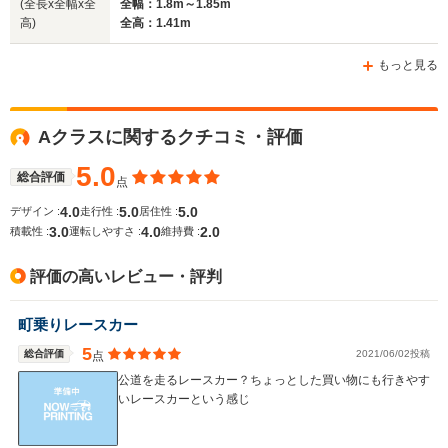
(全長x全幅x全
全幅：1.8m～1.85m
高)
全高：1.41m
もっと見る
Aクラスに関するクチコミ・評価
5.0
総合評価
点
4.0
5.0
5.0
デザイン :
走行性 :
居住性 :
3.0
4.0
2.0
積載性 :
運転しやすさ :
維持費 :
評価の高いレビュー・評判
町乗りレースカー
5
総合評価
2021/06/02投稿
点
公道を走るレースカー？ちょっとした買い物にも行きやす
いレースカーという感じ