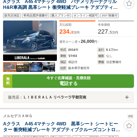
Aクラス A45 4マチック 4WD パナメリカーナグリル
H&R車高調 黒革シート 衝突軽減ブレーキ アダプティブ
クルーズコントロール ブラインドスポットモニター 純正
販売店保証
車両品質評価書付
購入プラン付
オンライン相談可
360°画像付
ナビ フルセグTV バックカメラ クリアランスソナー LED
ヘッドライト オートライト
支払総額
本体価格
234.
227.
8
5
万円
万円
26,000
通常ローン
月々
円
年式
2016
年
走行
5.1
万km
車検
'27/03
修復
なし
保証
保証付
整備
法定整備付
住所
栃木県宇都宮市
今すぐ在庫確認・見積依頼
無
電話する
料
販売店：
ＬＩＢＥＲＡＬＡ リベラーラ宇都宮南
メルセデスＡＭＧ
PR
Aクラス A45 4マチック 4WD 黒革シート シートヒー
ター 衝突軽減ブレーキ アダプティブクルーズコントロー
ル ブラインドスポットモニター 純正ナビ AppleCarPlay