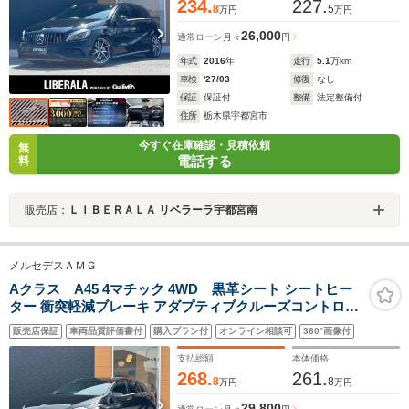
234.
227.
8
5
万円
万円
26,000
通常ローン
月々
円
年式
2016
年
走行
5.1
万km
車検
'27/03
修復
なし
保証
保証付
整備
法定整備付
住所
栃木県宇都宮市
今すぐ在庫確認・見積依頼
無
電話する
料
販売店：
ＬＩＢＥＲＡＬＡ リベラーラ宇都宮南
メルセデスＡＭＧ
Aクラス A45 4マチック 4WD 黒革シート シートヒー
ター 衝突軽減ブレーキ アダプティブクルーズコントロー
ル ブラインドスポットモニター 純正ナビ AppleCarPlay
販売店保証
車両品質評価書付
購入プラン付
オンライン相談可
360°画像付
フルセグTV バックカメラ クリアランスソナー LEDヘッ
ドライト オートライト
支払総額
本体価格
268.
261.
8
8
万円
万円
29,800