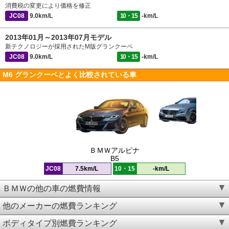
消費税の変更により価格を修正
JC08
9.0km/L
10・15
-km/L
2013年01月～2013年07月モデル
新テクノロジーが採用されたM版グランクーペ
JC08
9.0km/L
10・15
-km/L
M6 グランクーペとよく比較されている車
ＢＭＷアルピナ
B5
JC08
7.5km/L
10・15
-km/L
ＢＭＷの他の車の燃費情報
他のメーカーの燃費ランキング
ボディタイプ別燃費ランキング