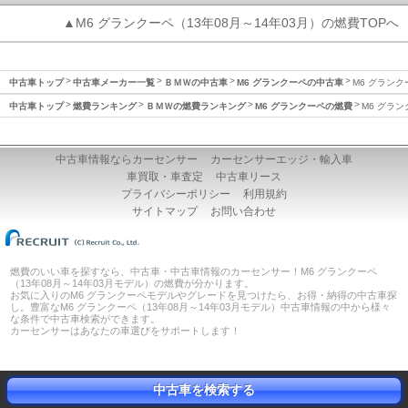
▲M6 グランクーペ（13年08月～14年03月）の燃費TOPへ
中古車トップ
中古車メーカー一覧
ＢＭＷの中古車
M6 グランクーペの中古車
M6 グランク
中古車トップ
燃費ランキング
ＢＭＷの燃費ランキング
M6 グランクーペの燃費
M6 グラン
中古車情報ならカーセンサー
カーセンサーエッジ・輸入車
車買取・車査定
中古車リース
プライバシーポリシー
利用規約
サイトマップ
お問い合わせ
燃費のいい車を探すなら、中古車・中古車情報のカーセンサー！M6 グランクーペ
（13年08月～14年03月モデル）の燃費が分かります。
お気に入りのM6 グランクーペモデルやグレードを見つけたら、お得・納得の中古車探
し。豊富なM6 グランクーペ（13年08月～14年03月モデル）中古車情報の中から様々
な条件で中古車検索ができます。
カーセンサーはあなたの車選びをサポートします！
中古車を検索する