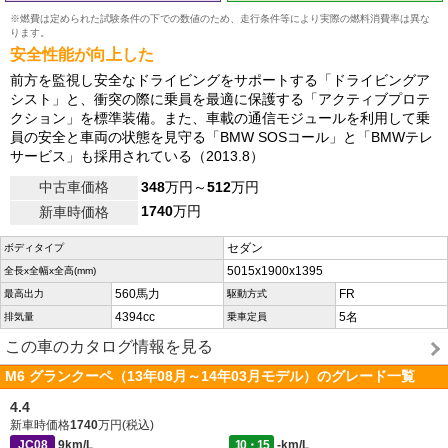
※燃費は定められた試験条件の下での数値のため、走行条件等により実際の燃料消費率は異な
ります。
安全性能が向上した
前方を監視し安全なドライビングをサポートする「ドライビングア
シスト」と、衝突の際に乗員を最適に保護する「アクティブプロテ
クション」を標準装備。また、車載の通信モジュールを利用して乗
員の安全と車両の状態を見守る「BMW SOSコール」と「BMWテレ
サービス」も採用されている（2013.8）
中古車価格
348
万円～
512
万円
1740
万円
新車時価格
セダン
ボディタイプ
5015x1900x1395
全長x全幅x全高(mm)
560馬力
FR
最高出力
駆動方式
4394cc
5名
排気量
乗車定員
この車のカタログ情報を見る
M6 グランクーペ（13年08月～14年03月モデル）のグレード一覧
4.4
新車時価格
1740
万円(税込)
JC08
9km/L
10・15
-km/L