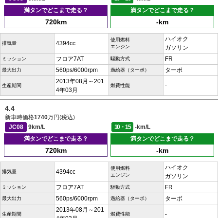
満タンでどこまで走る？
満タンでどこまで走る？
720km
-km
ハイオク
使用燃料
4394cc
排気量
エンジン
ガソリン
フロア7AT
FR
ミッション
駆動方式
560ps/6000rpm
ターボ
最大出力
過給器（ターボ）
2013年08月～201
-
生産期間
燃費性能
4年03月
4.4
新車時価格
1740
万円(税込)
JC08
9km/L
10・15
-km/L
満タンでどこまで走る？
満タンでどこまで走る？
720km
-km
ハイオク
使用燃料
4394cc
排気量
エンジン
ガソリン
フロア7AT
FR
ミッション
駆動方式
560ps/6000rpm
ターボ
最大出力
過給器（ターボ）
2013年08月～201
-
生産期間
燃費性能