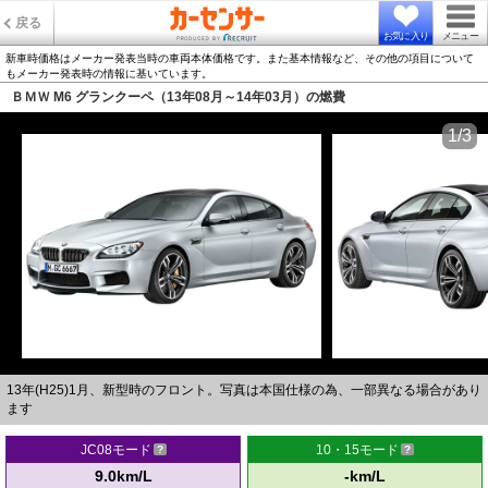
戻る
お気に入り
メニュー
新車時価格はメーカー発表当時の車両本体価格です。また基本情報など、その他の項目について
もメーカー発表時の情報に基いています。
ＢＭＷ M6 グランクーペ（13年08月～14年03月）の燃費
1/3
13年(H25)1月、新型時のフロント。写真は本国仕様の為、一部異なる場合があり
ます
JC08モード
10・15モード
9.0km/L
-km/L