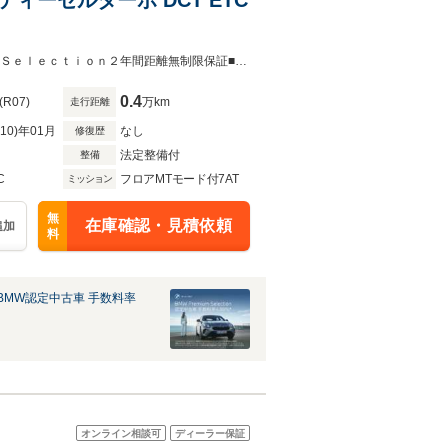
電動リアゲート・Mスポーツサスペンション・シートヒータ■■■■ＰｒｅｍｉｕｍＳｅｌｅｃｔｉｏｎ２年間距離無制限保証■■■■
0.4
(R07)
万km
走行距離
R10)年01月
なし
修復歴
法定整備付
整備
C
フロアMTモード付7AT
ミッション
無
在庫確認・見積依頼
追加
料
BMW認定中古車 手数料率
オンライン相談可
ディーラー保証