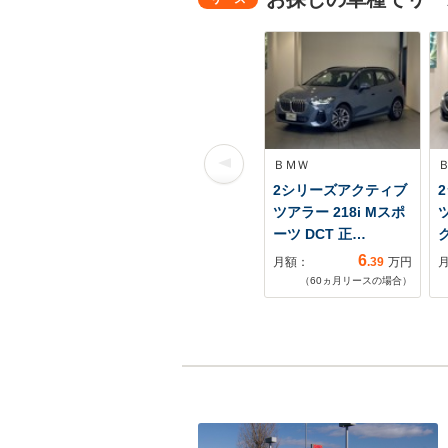
ＢＭＷ
2シリーズアクティブ
ツアラー 218i Mスポ
ツ
ーツ DCT 正…
6
月額：
.39
万円
（
60
ヵ月リースの場合）