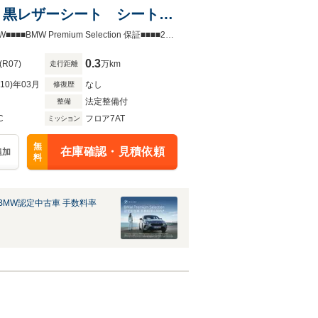
メラ 黒レザーシート シートヒ
ブLEDヘッドライト
元社有車 HUD 360カメラ アップルカープレイ対応 LuxuryLine 純正17AW■■■■BMW Premium Selection 保証■■■■2年間走行距離無制限保証
0.3
(R07)
万km
走行距離
R10)年03月
なし
修復歴
法定整備付
整備
C
フロア7AT
ミッション
無
在庫確認・見積依頼
追加
料
BMW認定中古車 手数料率