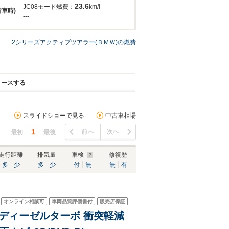
23.6
JC08モード燃費：
km/l
新車時)
---
2シリーズアクティブツアラー(ＢＭＷ)の燃費
リースする
スライドショーで見る
中古車相場
1
前へ
次へ
最初
最後
走行距離
排気量
車検
修復歴
多
少
多
少
付
無
無
有
オンライン相談可
車両品質評価書付
販売店保証
 ディーゼルターボ 衝突軽減