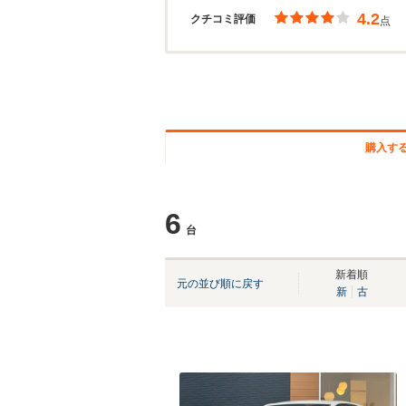
4.2
クチコミ評価
点
購入す
6
台
新着順
元の並び順に戻す
新
古