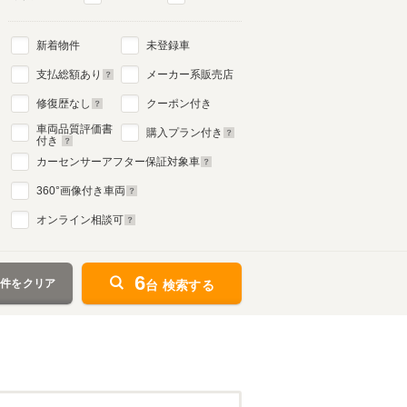
新着物件
未登録車
支払総額あり
メーカー系販売店
修復歴なし
クーポン付き
車両品質評価書
購入プラン付き
付き
カーセンサーアフター保証対象車
360
°画像付き車両
オンライン相談可
6
条件をクリア
台 検索する