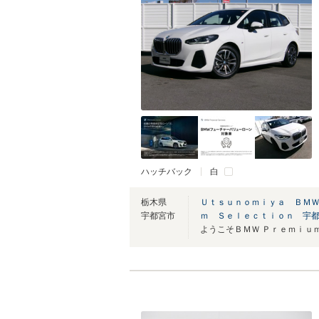
ハッチバック
白
栃木県
Ｕｔｓｕｎｏｍｉｙａ ＢＭＷ
宇都宮市
ｍ Ｓｅｌｅｃｔｉｏｎ 宇