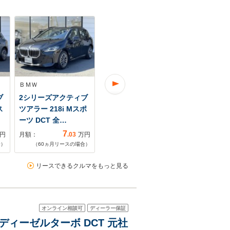
ＢＭＷ
ＢＭＷ
ＢＭＷ
ブ
2シリーズアクティブ
2シリーズアクティブ
2シリーズア
ス
ツアラー 218i Mスポ
ツアラー 218i Mスポ
ツアラー 21
ーツ DCT 全…
ーツ DCT 全…
ーツ ディー
7
6
円
月額：
.03
万円
月額：
.49
万円
月額：
合）
（
60
ヵ月リースの場合）
（
60
ヵ月リースの場合）
（
60
ヵ月リ
リースできるクルマをもっと見る
オンライン相談可
ディーラー保証
ディーゼルターボ DCT 元社