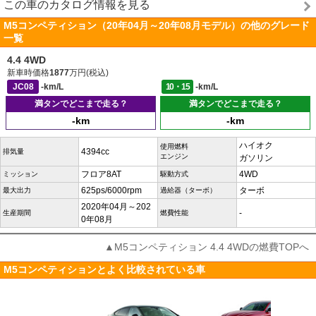
この車のカタログ情報を見る
M5コンペティション（20年04月～20年08月モデル）の他のグレード
一覧
4.4 4WD
新車時価格
1877
万円(税込)
JC08
-km/L
10・15
-km/L
満タンでどこまで走る？
満タンでどこまで走る？
-km
-km
ハイオク
使用燃料
4394cc
排気量
エンジン
ガソリン
フロア8AT
4WD
ミッション
駆動方式
625ps/6000rpm
ターボ
最大出力
過給器（ターボ）
2020年04月～202
-
生産期間
燃費性能
0年08月
▲M5コンペティション 4.4 4WDの燃費TOPへ
M5コンペティションとよく比較されている車