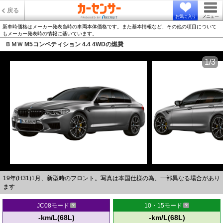
戻る
お気に入り
メニュー
新車時価格はメーカー発表当時の車両本体価格です。また基本情報など、その他の項目について
もメーカー発表時の情報に基いています。
ＢＭＷ M5コンペティション 4.4 4WDの燃費
1/3
19年(H31)1月、新型時のフロント。写真は本国仕様の為、一部異なる場合があり
ます
JC08モード
10・15モード
-km/L(68L)
-km/L(68L)