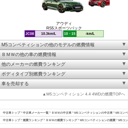
アウディ
RS5スポーツバック
JC08
10.3km/L
10・15
-km/L
M5コンペティションの他のモデルの燃費情報
ＢＭＷの他の車の燃費情報
他のメーカーの燃費ランキング
ボディタイプ別燃費ランキング
車を売却する
▲M5コンペティション 4.4 4WDの燃費TOPへ
中古車トップ
中古車メーカー一覧
ＢＭＷの中古車
M5コンペティションの中古車
M5コンペ
中古車トップ
燃費ランキング
ＢＭＷの燃費ランキング
M5コンペティションの燃費
M5コン