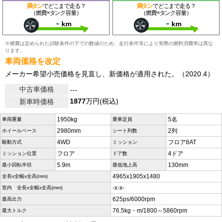
満タン
でどこまで走る？
満タン
でどこまで走る？
（燃費×タンク容量）
（燃費×タンク容量）
-
-
km
km
※燃費は定められた試験条件の下での数値のため、走行条件等により実際の燃料消費率は異な
ります。
車両価格を改定
メーカー希望小売価格を見直し、新価格が適用された。（2020.4）
中古車価格
---
1877
万円(税込)
新車時価格
1950kg
5名
車両重量
乗車定員
2980mm
2列
ホイールベース
シート列数
4WD
フロア8AT
駆動方式
ミッション
フロア
4ドア
ミッション位置
ドア数
5.9m
130mm
最小回転半径
最低地上高
4965x1905x1480
全長x全幅x全高(mm)
-x-x-
室内 全長x全幅x全高(mm)
625ps/6000rpm
最高出力
76.5kg・m/1800～5860rpm
最大トルク