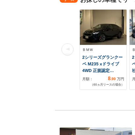
ＢＭＷ
2シリーズグランクー
ペ M235 xドライブ
ペ
4WD 正規認定…
8
月額：
.90
万円
（
60
ヵ月リースの場合）