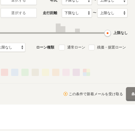
〜
年式
選択する
〜
走行距離
選択する
0月～2025年2月
ル
上限なし
る
ローン種類
通常ローン
残価・据置ローン
この条件で新着メールを受け取る