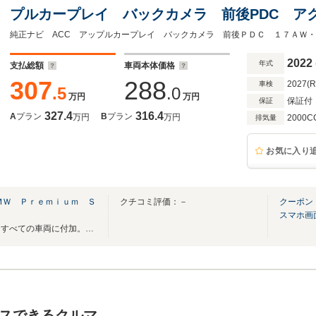
プルカープレイ バックカメラ 前後PDC ア
ル LEDヘッドライト 17AW
2022
年式
支払総額
車両本体価格
307
288
2027(
車検
.5
.0
万円
万円
保証付
保証
327.4
316.4
A
プラン
B
プラン
万円
万円
2000C
排気量
お気に入り
ＭＷ Ｐｒｅｍｉｕｍ Ｓ
クチコミ評価：－
クーポン
スマホ画
納車前整備と認定中古車保証をすべての車両に付加。新しい価値と品質を提供いたします
スできるクルマ