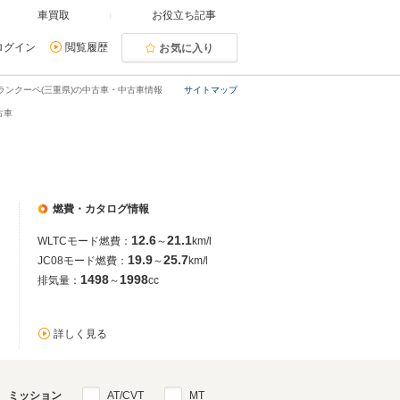
車買取
お役立ち記事
ログイン
閲覧履歴
お気に入り
ランクーペ(三重県)の中古車・中古車情報
サイトマップ
古車
燃費・カタログ情報
12.6
21.1
WLTCモード燃費：
～
km/l
19.9
25.7
JC08モード燃費：
～
km/l
1498
1998
排気量：
～
cc
詳しく見る
ミッション
AT/CVT
MT