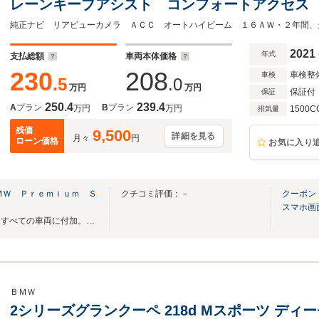
レーンキープアシスト コンフォートアクセス 
トハイビーム 16AW
2021
年式
支払総額
車両本体価格
230
208
車検整
車検
.5
.0
万円
万円
保証付
保証
250.4
239.4
A
プラン
B
プラン
万円
万円
1500C
排気量
残価
9,500
詳細を見る
月々
円
ローン価格
お気に入り
ＭＷ Ｐｒｅｍｉｕｍ Ｓ
クチコミ評価：－
クーポン
スマホ画
納車前整備と認定中古車保証をすべての車両に付加。新しい価値と品質を提供いたします
ＢＭＷ
2シリーズグランクーペ 218d Mスポーツ ディ