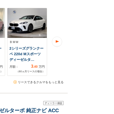
ＢＭＷ
ＢＭＷ
ＢＭＷ
ー
2シリーズグランクー
2シリーズグランクー
2シリーズグ
ペ 220d Mスポーツ
ペ 220d Mスポーツ
ペ 220 Mス
ディーゼルタ…
ディーゼルタ…
ンオーナー
3
3
円
月額：
.40
万円
月額：
.54
万円
月額：
合）
（
60
ヵ月リースの場合）
（
60
ヵ月リースの場合）
（
60
ヵ月リ
リースできるクルマをもっと見る
ディーラー保証
ゼルターボ 純正ナビ ACC