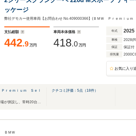
ッケージ
弊社デモカー使用車両【お問合わせ No.409000366】(ＢＭＷ Ｐｒｅｍｉｕ
2025
年式
支払総額
車両本体価格
442
418
2028(
車検
.9
.0
万円
万円
保証付
保証
2000C
排気量
お気に入り
 Ｐｒｅｍｉｕｍ Ｓｅｌ
クチコミ評価：
5
点（
18
件）
新車ショウルームと中古車展示場が併設し、常時20台の中古車を展示しています。
ＢＭＷ