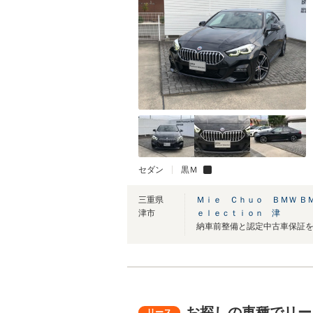
セダン
黒Ｍ
三重県
Ｍｉｅ Ｃｈｕｏ ＢＭＷ Ｂ
津市
ｅｌｅｃｔｉｏｎ 津
お探しの車種でリー