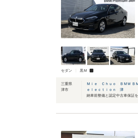
セダン
黒Ｍ
三重県
Ｍｉｅ Ｃｈｕｏ ＢＭＷ Ｂ
津市
ｅｌｅｃｔｉｏｎ 津