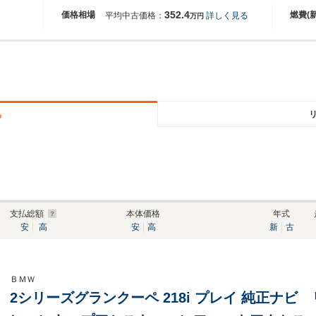
352.4
価格相場
燃費(
平均中古価格：
詳しく見る
万円
る
支払総額
本体価格
年式
安
高
安
高
新
古
ＢＭＷ
2シリーズグランクーペ 218i プレイ 純正ナ