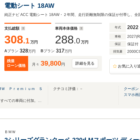
電動シート 18AW
2022
年式
支払総額
車両本体価格
308
288
2027(
車検
.1
.0
万円
万円
保証付
保証
328
317
A
プラン
B
プラン
万円
万円
2000C
排気量
残価
39,800
詳細を見る
月々
円
ローン価格
お気に入り
ＭＷ Ｐｒｅｍｉｕｍ Ｓ
クチコミ評価：－
クーポン
スマホ画
納車前整備と認定中古車保証をすべての車両に付加。新しい価値と品質を提供いたします
ＢＭＷ
2シリーズグランクーペ 220d Mスポーツ ディ