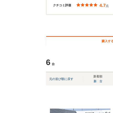
4.7
クチコミ評価
点
購入す
6
台
新着順
元の並び順に戻す
新
古