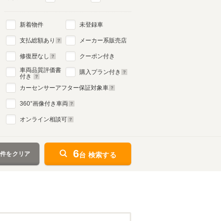
新着物件
未登録車
支払総額あり
メーカー系販売店
修復歴なし
クーポン付き
車両品質評価書
購入プラン付き
付き
カーセンサーアフター保証対象車
360
°画像付き車両
オンライン相談可
6
条件をクリア
台 検索する