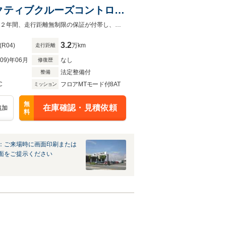
クティブクルーズコントロー
純正ナビ ACC アップルカープレイ バックカメラ 前後ＰＤＣ １７ＡＷ・２年間、走行距離無制限の保証が付帯し、全国のＢＭＷ正規ディーラーで保証を受けていただけます
3.2
(R04)
万km
走行距離
R09)年06月
なし
修復歴
法定整備付
整備
C
フロアMTモード付8AT
ミッション
無
在庫確認・見積依頼
追加
料
：ご来場時に画面印刷または
面をご提示ください