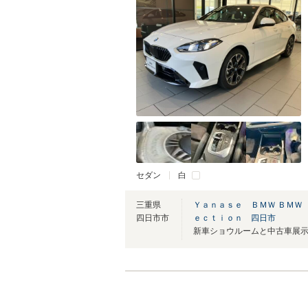
セダン
白
三重県
Ｙａｎａｓｅ ＢＭＷ ＢＭＷ
四日市市
ｅｃｔｉｏｎ 四日市