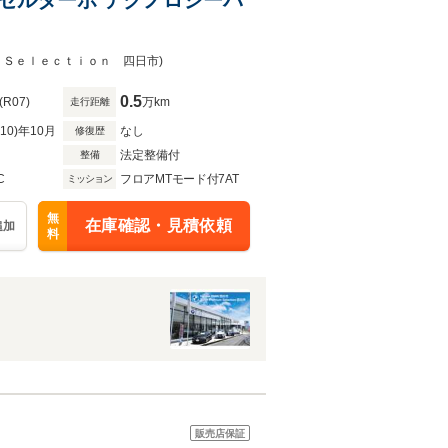
ｍ Ｓｅｌｅｃｔｉｏｎ 四日市)
0.5
(R07)
万km
走行距離
R10)年10月
なし
修復歴
法定整備付
整備
C
フロアMTモード付7AT
ミッション
無
在庫確認・見積依頼
追加
料
販売店保証