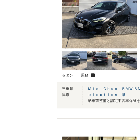
セダン
黒Ｍ
三重県
Ｍｉｅ Ｃｈｕｏ ＢＭＷ Ｂ
津市
ｅｌｅｃｔｉｏｎ 津