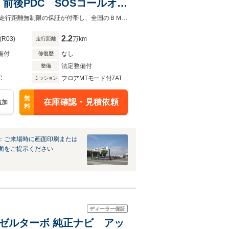
前後PDC SOSコールオー
純正ナビ リアビューカメラ ＡＣＣ オートハイビーム １６ＡＷ・２年間、走行距離無制限の保証が付帯し、全国のＢＭＷ正規ディーラーで保証を受けていただけます
2.2
(R03)
万km
走行距離
備付
なし
修復歴
法定整備付
整備
C
フロアMTモード付7AT
ミッション
無
在庫確認・見積依頼
追加
料
：ご来場時に画面印刷または
面をご提示ください
ディーラー保証
ーゼルターボ 純正ナビ アッ