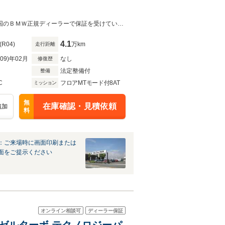
純正ナビ ACC 電動シート 18AW・２年間、走行距離無制限の保証が付帯し、全国のＢＭＷ正規ディーラーで保証を受けていただけます
4.1
(R04)
万km
走行距離
R09)年02月
なし
修復歴
法定整備付
整備
C
フロアMTモード付8AT
ミッション
無
在庫確認・見積依頼
追加
料
：ご来場時に画面印刷または
面をご提示ください
オンライン相談可
ディーラー保証
ーゼルターボ テクノロジーパ