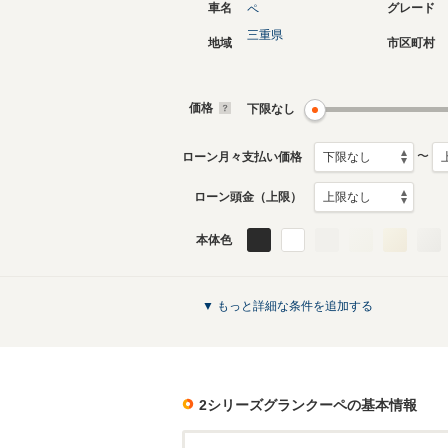
車名
グレード
ペ
三重県
地域
市区町村
2代目
初代
2025年3月～生産中
2019年1
生産モデ
価格
下限なし
2シリーズグランクーペのカタログを見
〜
ローン月々支払い価格
ローン頭金（上限）
本体色
▼ もっと詳細な条件を追加する
2シリーズグランクーペ
の基本情報