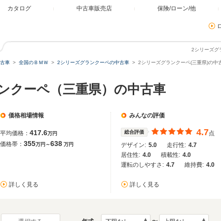
カタログ
中古車販売店
保険/ローン/他
2シリーズグ
古車
全国のＢＭＷ
2シリーズグランクーペの中古車
2シリーズグランクーペ(三重県)の中
ランクーペ（三重県）の中古車
価格相場情報
みんなの評価
4.7
417.6
総合評価
平均価格：
点
万円
355
638
価格帯：
万円～
万円
デザイン:
5.0
走行性:
4.7
居住性:
4.0
積載性:
4.0
運転のしやすさ:
4.7
維持費:
4.0
詳しく見る
詳しく見る