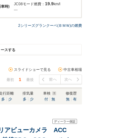
19.9
JC08モード燃費：
km/l
新車時)
---
2シリーズグランクーペ(ＢＭＷ)の燃費
リースする
スライドショーで見る
中古車相場
1
前へ
次へ
最初
最後
走行距離
排気量
車検
修復歴
多
少
多
少
付
無
無
有
ディーラー保証
ビ リアビューカメラ ACC