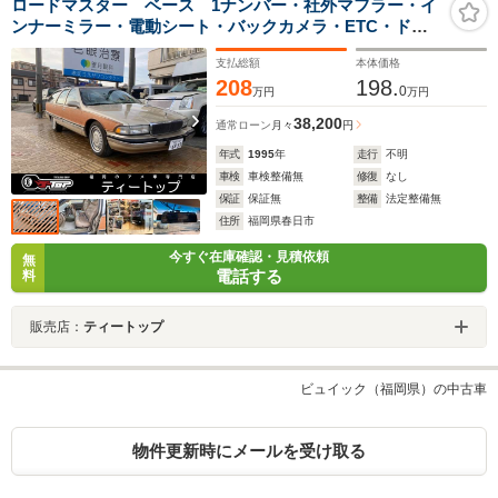
ロードマスター ベース 1ナンバー・社外マフラー・イ
ンナーミラー・電動シート・バックカメラ・ETC・ドラ
イブレコーダー・ベンチシート・パワステ・本革シート
支払総額
本体価格
208
198.
0
万円
万円
38,200
通常ローン
月々
円
年式
1995
年
走行
不明
車検
車検整備無
修復
なし
保証
保証無
整備
法定整備無
住所
福岡県春日市
今すぐ在庫確認・見積依頼
無
電話する
料
販売店：
ティートップ
ビュイック（福岡県）の中古車
物件更新時にメールを受け取る