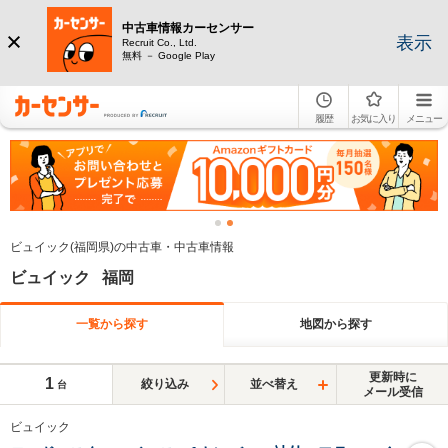
中古車情報カーセンサー
表示
Recruit Co., Ltd.
無料 － Google Play
履歴
お気に入り
メニュー
ビュイック(福岡県)の中古車・中古車情報
ビュイック 福岡
一覧から探す
地図から探す
更新時に
1
絞り込み
並べ替え
台
メール受信
ビュイック