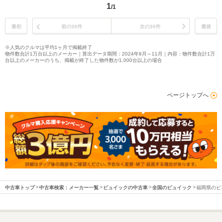
1
/1
最初
前の30件
次の30件
最後
※人気のクルマは平均1ヶ月で掲載終了
物件数合計1万台以上のメーカー｜算出データ期間：2024年9月～11月｜内容：物件数合計1万
台以上のメーカーのうち、掲載が終了した物件数が1,000台以上の場合
ページトップへ
中古車トップ
中古車検索：メーカー一覧
ビュイックの中古車
全国のビュイック
福岡県のビ