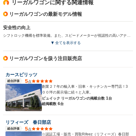
リーガルワゴンに関する関連情報
リーガルワゴンの最新モデル情報
安全性の向上
シフトロック機構を標準装備。また、スピードメーターが視認性の高いアナログメーターに変更された。（1994.10）
全てを表示する
リーガルワゴンを扱う注目販売店
カースピリッツ
5
総合評価
点
創業２７年の輸入車・旧車・キッチンカー専門店！3
００坪の展示場に続々と入庫。
1
ビュイック リーガルワゴンの
掲載台数
台
6
総掲載数
台
リフィーズ 春日部店
5
総合評価
点
☆認証工場・販売・買取Rifeez（リフィーズ）春日部