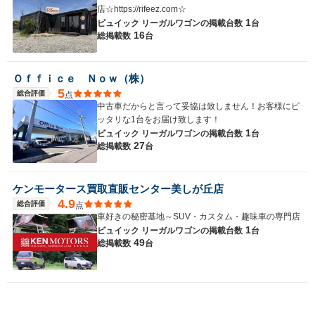
店☆https://rifeez.com☆
1
ビュイック リーガルワゴンの
掲載台数
台
16
総掲載数
台
Ｏｆｆｉｃｅ Ｎｏｗ（株）
5
総合評価
点
中古車だからと言って妥協は致しません！お客様にピ
ッタリな1台をお届け致します！
1
ビュイック リーガルワゴンの
掲載台数
台
27
総掲載数
台
ケンモータース買取直販センター美しが丘店
4.9
総合評価
点
車好きの秘密基地～SUV・カスタム・趣味車の専門店
1
ビュイック リーガルワゴンの
掲載台数
台
49
総掲載数
台