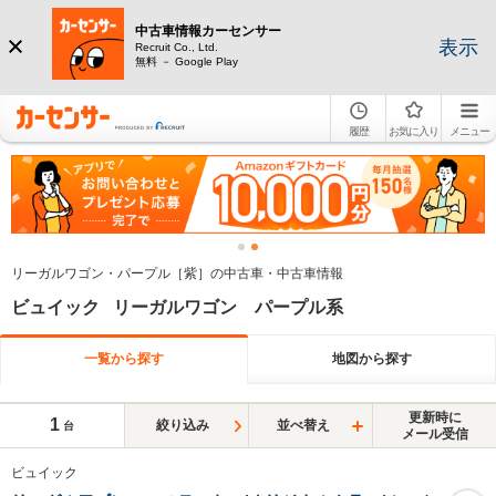
中古車情報カーセンサー
表示
Recruit Co., Ltd.
無料 － Google Play
履歴
お気に入り
メニュー
リーガルワゴン・パープル［紫］の中古車・中古車情報
ビュイック リーガルワゴン パープル系
一覧から探す
地図から探す
更新時に
1
絞り込み
並べ替え
台
メール受信
ビュイック