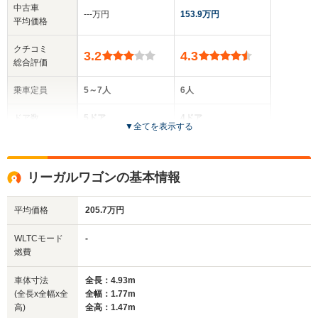
中古車
‐‐‐万円
153.9万円
平均価格
クチコミ
3.2
4.3
総合評価
乗車定員
5～7人
6人
ドア数
5ドア
4ドア
▼
全てを表示する
全高
全高
1.45m～1.51m
1.43m
リーガルワゴンの基本情報
平均価格
205.7万円
全幅
全幅
サイズ
1.86m
1.93m
全長
全長
WLTCモード
-
(全長x全幅x全高)
5.03m～5.09m
5.23m～5.24m
燃費
車体寸法
全長：4.93m
(全長x全幅x全
全幅：1.77m
ホイールベース
ホイールベース
高)
全高：1.47m
-m
-m