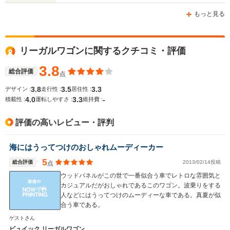
もっと見る
WLTCモード
リーガルワゴンに関するクチコミ・評価
-
-
燃費
3.8
総合評価
点
3.8
3.5
3.3
デザイン :
走行性 :
居住性 :
4.0
3.3
-
排気量
2967cc
3787cc
積載性 :
運転しやすさ :
維持費 :
駆動方式
FF
FF
評価の高いレビュー・評判
海にはうってつけのおしゃれムーディーカー
5
総合評価
2013/02/14投稿
点
ウッドパネルがこの世で一番似合う車でレトロな雰囲気と
カジュアルだがおしゃれであるこのワゴン。波乗りをする
人などにはうってつけのムーディーな車である。真夏が似
合う車である。
ゲストさん
ビュイック リーガルワゴン