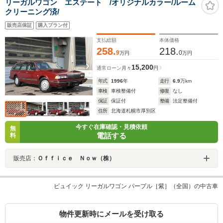
リーガルワゴン エステート /オリジナルカラー/ルーム
クリーニング済/
販売店保証
購入プラン付
支払総額
本体価格
258.
218.
9
0
万円
万円
15,200
通常ローン
月々
円
年式
1996
年
走行
6.9
万km
車検
車検整備付
修復
なし
保証
保証付
整備
法定整備付
住所
北海道札幌市厚別区
今すぐ在庫確認・見積依頼
無
電話する
料
販売店：
Ｏｆｆｉｃｅ Ｎｏｗ（株）
ビュイック リーガルワゴン パープル［紫］（全国）の中古車
物件更新時にメールを受け取る