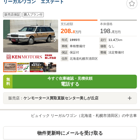
リーガルワゴン エステート
販売店保証
購入プラン付
支払総額
本体価格
208.
198.
8
8
万円
万円
年式
1995
年
走行
11.4
万km
車検
車検整備付
修復
なし
保証
保証付
整備
法定整備付
住所
北海道札幌市清田区
今すぐ在庫確認・見積依頼
無
電話する
料
販売店：
ケンモータース買取直販センター美しが丘店
ビュイック リーガルワゴン（北海道・札幌市清田区）の中古車
物件更新時にメールを受け取る