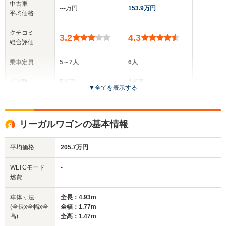
中古車
‐‐‐万円
153.9万円
平均価格
クチコミ
3.2
4.3
総合評価
乗車定員
5～7人
6人
ドア数
5ドア
4ドア
▼
全てを表示する
全高
全高
1.45m～1.51m
1.43m
リーガルワゴンの基本情報
平均価格
205.7万円
全幅
全幅
サイズ
1.86m
1.93m
全長
全長
WLTCモード
-
(全長x全幅x全高)
5.03m～5.09m
5.23m～5.24m
燃費
車体寸法
全長：4.93m
(全長x全幅x全
全幅：1.77m
ホイールベース
ホイールベース
高)
全高：1.47m
-m
-m