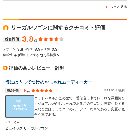
もっと見る
WLTCモード
リーガルワゴンに関するクチコミ・評価
-
-
燃費
3.8
総合評価
点
3.8
3.5
3.3
デザイン :
走行性 :
居住性 :
4.0
3.3
-
排気量
2967cc
3787cc
積載性 :
運転しやすさ :
維持費 :
駆動方式
FF
FF
評価の高いレビュー・評判
海にはうってつけのおしゃれムーディーカー
5
総合評価
2013/02/14投稿
点
ウッドパネルがこの世で一番似合う車でレトロな雰囲気と
カジュアルだがおしゃれであるこのワゴン。波乗りをする
人などにはうってつけのムーディーな車である。真夏が似
合う車である。
ゲストさん
ビュイック リーガルワゴン