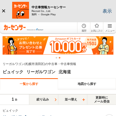
中古車情報カーセンサー
表示
Recruit Co., Ltd.
無料 － Google Play
履歴
お気に入り
メニュー
リーガルワゴン(札幌市清田区)の中古車・中古車情報
ビュイック リーガルワゴン 北海道
一覧から探す
地図から探す
更新時に
1
絞り込み
並べ替え
台
メール受信
ビュイック