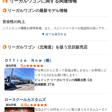
リーガルワゴンに関する関連情報
リーガルワゴンの最新モデル情報
安全性の向上
シフトロック機構を標準装備。また、スピードメーターが視認性の高いアナログメーターに変更された。（1994.10）
全てを表示する
リーガルワゴン（北海道）を扱う注目販売店
Ｏｆｆｉｃｅ Ｎｏｗ（株）
5
総合評価
点
中古車だからと言って妥協は致しません！お客様にピ
ッタリな1台をお届け致します！
1
ビュイック リーガルワゴンの
掲載台数
台
27
総掲載数
台
ロースクールカスタムズ
4.9
総合評価
点
当店はデリカD5をメインに取り扱うカスタムユーズド