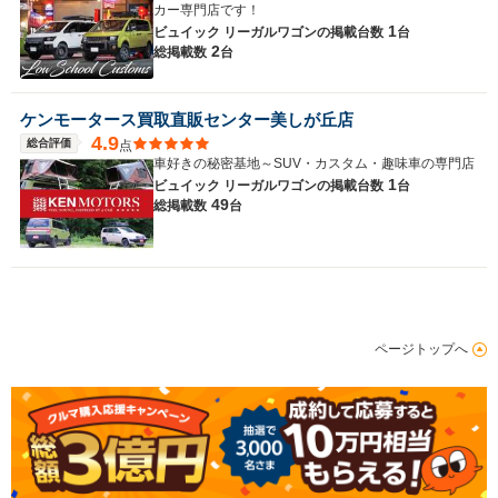
カー専門店です！
1
ビュイック リーガルワゴンの
掲載台数
台
2
総掲載数
台
ケンモータース買取直販センター美しが丘店
4.9
総合評価
点
車好きの秘密基地～SUV・カスタム・趣味車の専門店
1
ビュイック リーガルワゴンの
掲載台数
台
49
総掲載数
台
ページトップへ